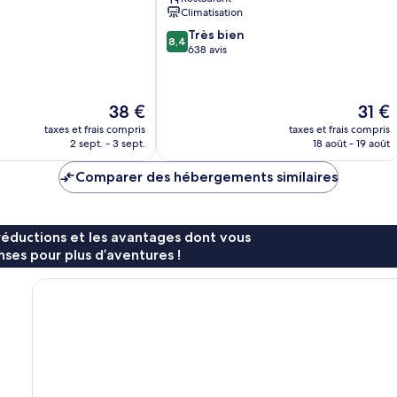
Climatisation
8.4
Très bien
8,4
sur
638 avis
10,
Très
bien,
Le
Le
38 €
31 €
638 avis
nouveau
nouve
taxes et frais compris
taxes et frais compris
prix
prix
2 sept. - 3 sept.
18 août - 19 août
est
est
de
de
Comparer des hébergements similaires
38 €
31 €
réductions et les avantages dont vous
ses pour plus d’aventures !