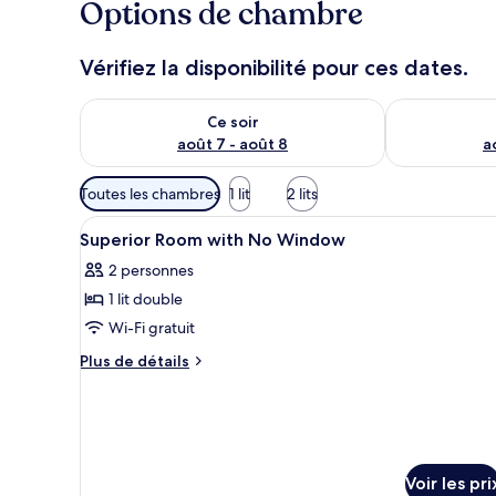
Options de chambre
Vérifiez la disponibilité pour ces dates.
Vérifier la disponibilité pour ce soir août 7 - août 8
Vérifier la di
Ce soir
août 7 - août 8
a
Filtres
Toutes les chambres
1 lit
2 lits
disponibles
Afficher
1 chambre, literie de qualité su
pour
3
Superior Room with No Window
toutes
les
2 personnes
les
chambres
1 lit double
photos
pour
Wi-Fi gratuit
ce
Plus
Plus de détails
type
de
détails
de
sur
chambre :
le
Superior
type
Room
de
Voir les pri