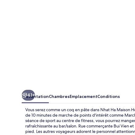
Ha
Maison
Hotel
(formerly
Nhat
Ha
1
Hotel)
41+
Présentation
Chambres
Emplacement
Conditions
Vous serez comme un coq en pâte dans Nhat Ha Maison Hote
de 10 minutes de marche de points d'intérêt comme Marc
séance de sport au centre de fitness, vous pourrez manger
rafraîchissante au bar/salon. Rue commerçante Bui Vien et
pied. Les autres voyageurs adorent le personnel attentionn