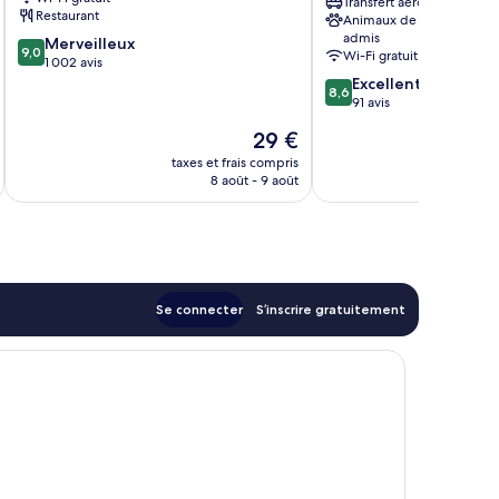
Transfert aéroport
Le
Restaurant
Animaux de compagnie
Thanh
admis
9.0
Merveilleux
Ton
9,0
Wi-Fi gratuit
sur
1 002 avis
1er
10,
8.6
Excellent
arrondissement
8,6
Merveilleux,
sur
91 avis
1 002 avis
10,
Le
29 €
Excellent,
au
nouveau
91 avis
taxes et frais compris
tax
prix
8 août - 9 août
est
de
29 €
Se connecter
S’inscrire gratuitement