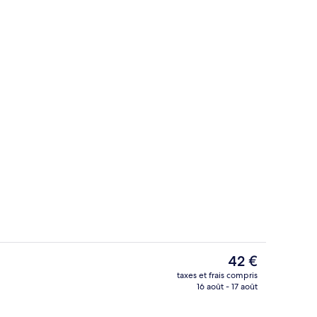
l
1 chambre, literie de qualité supérieur
Le
42 €
prix
taxes et frais compris
actuel
16 août - 17 août
ise en forme
Façade de l’hébergement
est
de