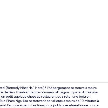
Salon du hal
l (formerly Nhat Ha 1 Hotel) ! L'hébergement se trouve à moins
hé de Ben Thanh et Centre commercial Saigon Square. Après une
 un petit quelque chose au restaurant ou siroter une boisson
Salle de rem
 Rue Pham Ngu Lao se trouvent par ailleurs à moins de 10 minutes à
é et l'emplacement. Les transports publics se situent à une courte