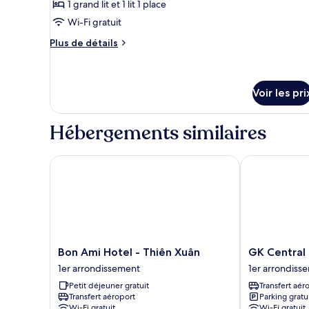
1 grand lit et 1 lit 1 place
type
Wi-Fi gratuit
de
chambre :
Plus
Plus de détails
de
Chambre
détails
Premium
sur
(Family)
le
Voir les pri
type
de
Hébergements similaires
chambre
Chambre
Premium
Bon Ami Hotel - Thiên Xuân
GK Central H
(Family)
Bon
GK
Bon Ami Hotel - Thiên Xuân
GK Central
Ami
Central
1er arrondissement
1er arrondiss
Hotel
Hotel
Petit déjeuner gratuit
Transfert aér
-
1er
Transfert aéroport
Parking gratu
Thiên
arrondisseme
Wi-Fi gratuit
Wi-Fi gratuit