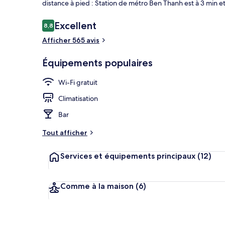
distance à pied : Station de métro Ben Thanh est à 3 min e
Avis
Excellent
8,8
8,8 sur 10
voyageurs
Afficher 565 avis
Restaurant
Équipements populaires
Wi-Fi gratuit
Climatisation
Bar
Tout afficher
Services et équipements principaux
(12)
Comme à la maison
(6)