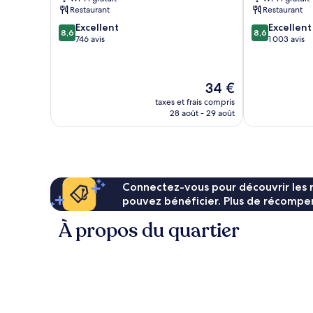
Xuân
Restaurant
Restaurant
1er
8.6
8.6
Excellent
Excellent
arrondissement
8,6
8,6
sur
sur
746 avis
1 003 avis
10,
10,
Excellent,
Excellent,
746 avis
1 003 avis
Le
34 €
nouveau
taxes et frais compris
prix
28 août - 29 août
est
de
34 €
Connectez-vous pour découvrir les 
pouvez bénéficier. Plus de récompen
À propos du quartier