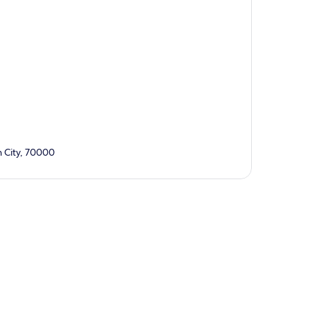
h City, 70000
te