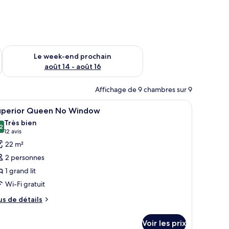
-end août 7 - août 9
Vérifier la disponibilité pour le week-end prochain août 14 - a
Le week-end prochain
août 14 - août 16
Affichage de 9 chambres sur 9
e, minibar
fficher
Une chambre d’hôtel avec un grand lit, deux t
5
uperior Queen No Window
outes
Très bien
s
2
8,2 sur 10
(12 avis)
12 avis
hotos
22 m²
our
2 personnes
e
1 grand lit
ype
Wi-Fi gratuit
e
hambre :
us
us de détails
e
uperior
tails
ueen
Voir les prix
r