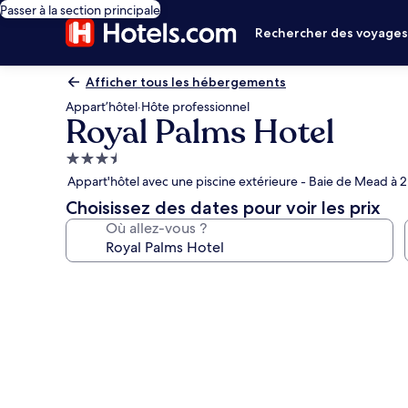
Passer à la section principale
Rechercher des voyage
Afficher tous les hébergements
Appart’hôtel
·
Hôte professionnel
Royal Palms Hotel
Hébergement
3.5 étoiles
Appart'hôtel avec une piscine extérieure - Baie de Mead à 
Choisissez des dates pour voir les prix
Où allez-vous ?
Galerie
photos
de
l’hébergement
Royal