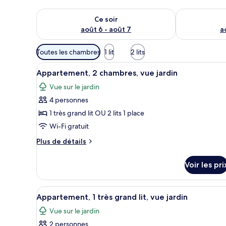
Vérifier la disponibilité pour ce soir août 6 - août 7
Vérifier la di
Ce soir
août 6 - août 7
a
Filtres
Toutes les chambres
1 lit
2 lits
disponibles
Afficher
Une chambre d’hôtel équipée d’
pour
5
Appartement, 2 chambres, vue jardin
toutes
les
Vue sur le jardin
les
chambres
4 personnes
photos
pour
1 très grand lit OU 2 lits 1 place
ce
Wi-Fi gratuit
type
Plus
Plus de détails
de
de
chambre :
détails
Voir les pri
sur
Appartement,
le
2
type
Afficher
Une cuisine moderne avec des m
chambres,
5
de
Appartement, 1 très grand lit, vue jardin
toutes
chambre
vue
Vue sur le jardin
Appartement,
les
jardin
2
2 personnes