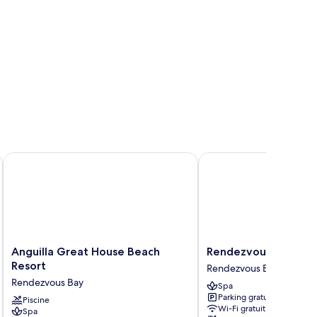
ambres,
e
éan
Anguilla Great House Beach Resort
Rendezvous Bay Hotel
Anguilla
Rendezvous
Anguilla Great House Beach
Rendezvous Bay Hot
Great
Bay
Resort
Rendezvous Bay
House
Hotel
Rendezvous Bay
Spa
Beach
Rendezvous
Parking gratuit
Resort
Piscine
Bay
Wi-Fi gratuit
Spa
Rendezvous