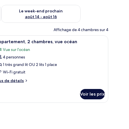
-end août 7 - août 9
Vérifier la disponibilité pour le week-end prochain août 14 - a
Le week-end prochain
août 14 - août 16
Affichage de 4 chambres sur 4
plafond.
d’une commode, d’une chaise, d’un téléviseur et d’un ventilateur de plafond.
fficher
Un salon chaleureux avec des meubles en osier,
6
ppartement, 2 chambres, vue océan
outes
Vue sur l’océan
s
4 personnes
hotos
our
1 très grand lit OU 2 lits 1 place
e
Wi-Fi gratuit
ype
us
us de détails
e
e
hambre :
tails
Voir les prix
r
ppartement,
pe
à café.
hambres,
e
hambre
ue
partement,
céan