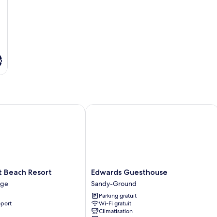
vue
très
ch
océan
grand
vu
lit,
oc
vue
océan
x
Beach Resort
Edwards Guesthouse
Edwards
t Beach Resort
Edwards Guesthouse
Guesthouse
age
Sandy-Ground
Sandy-
Parking gratuit
Ground
oport
Wi-Fi gratuit
Climatisation