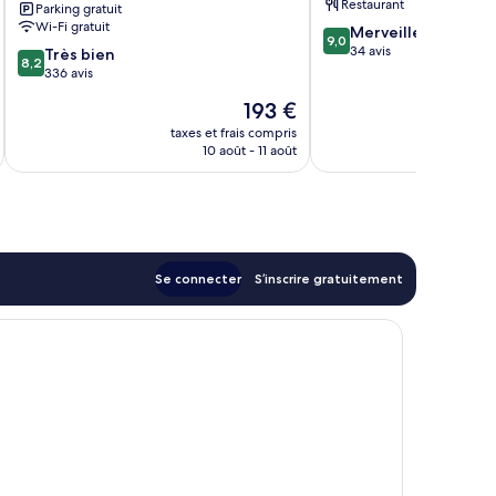
Restaurant
Parking gratuit
Bay
Wi-Fi gratuit
9.0
Merveilleux
9,0
sur
34 avis
8.2
Très bien
8,2
10,
sur
336 avis
Merveilleux,
10,
Le
193 €
34 avis
Très
nouveau
bien,
taxes et frais compris
tax
prix
10 août - 11 août
336 avis
est
de
193 €
Se connecter
S’inscrire gratuitement