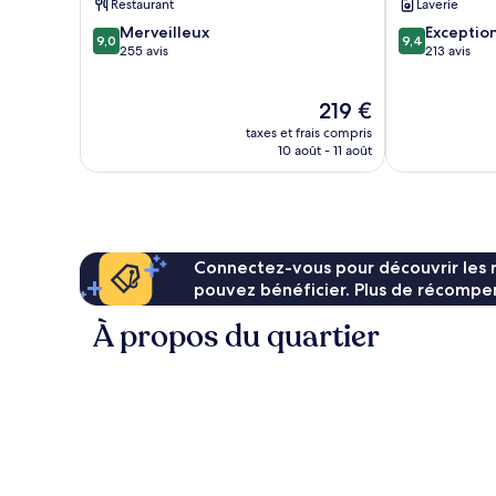
Restaurant
Laverie
Village
9.0
9.4
Merveilleux
Exceptio
9,0
9,4
sur
sur
255 avis
213 avis
10,
10,
Merveilleux,
Exceptionnel,
Le
219 €
255 avis
213 avis
nouveau
taxes et frais compris
prix
10 août - 11 août
est
de
219 €
Connectez-vous pour découvrir les 
pouvez bénéficier. Plus de récompen
À propos du quartier