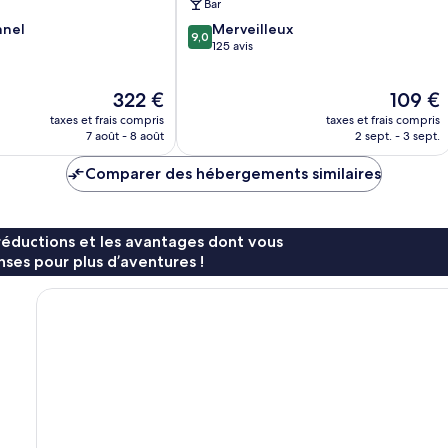
Bar
9.0
nnel
Merveilleux
9,0
sur
125 avis
10,
Merveilleux,
Le
Le
322 €
109 €
125 avis
nouveau
nouveau
taxes et frais compris
taxes et frais compris
prix
prix
7 août - 8 août
2 sept. - 3 sept.
est
est
de
de
Comparer des hébergements similaires
322 €
109 €
réductions et les avantages dont vous
ses pour plus d’aventures !