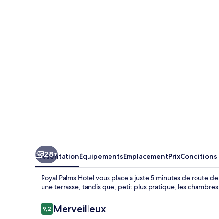
Palms
Hotel
28+
Présentation
Équipements
Emplacement
Prix
Conditions
Royal Palms Hotel vous place à juste 5 minutes de route d
une terrasse, tandis que, petit plus pratique, les chambre
Avis
Merveilleux
9,2
9,2 sur 10
voyageurs