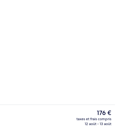
rdin
Appartement, 2 chambres, vue océan | 
Le
176 €
prix
taxes et frais compris
actuel
12 août - 13 août
Restauration dans la chambre
est
de