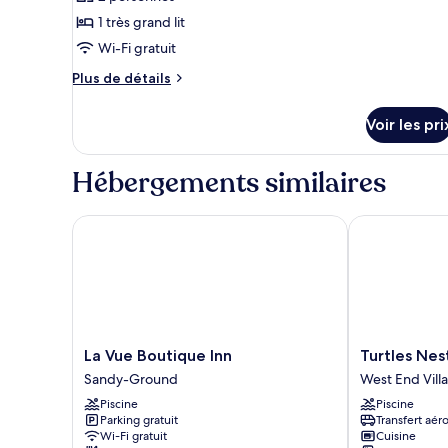
photos
chambres,
pour
1 très grand lit
vue
ce
jardin
Wi-Fi gratuit
type
Plus
Plus de détails
de
de
chambre :
détails
Voir les pri
sur
Appartement,
le
1
type
Hébergements similaires
très
de
chambre
grand
Appartement,
La Vue Boutique Inn
Turtles Nest 
lit,
1
vue
très
jardin
grand
lit,
vue
jardin
La
Turtles
La Vue Boutique Inn
Turtles Nes
Vue
Nest
Sandy-Ground
West End Vill
Boutique
Beach
Piscine
Piscine
Inn
Resort
Parking gratuit
Transfert aér
Sandy-
West
Wi-Fi gratuit
Cuisine
Ground
End