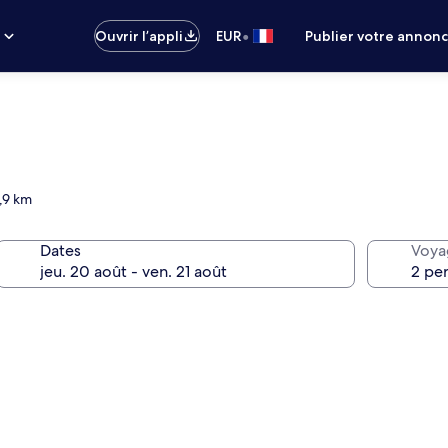
•
s
Ouvrir l’appli
EUR
Publier votre annon
2,9 km
Dates
Voya