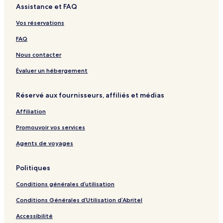
Assistance et FAQ
e
g
H
n
Vos réservations
o
e
t
L
FAQ
e
o
l
d
Nous contacter
g
e
Évaluer un hébergement
Réservé aux fournisseurs, affiliés et médias
Affiliation
Promouvoir vos services
Agents de voyages
Politiques
Conditions générales d’utilisation
Conditions Générales d’Utilisation d’Abritel
Accessibilité