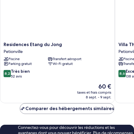
vue
jardin
Residences
Villa
Residences Etang du Jong
Villa 
Etang
Thérèse
Petionville
Petionvi
du
Petionvil
Piscine
Transfert aéroport
Piscin
Jong
Parking gratuit
Wi-Fi gratuit
Transf
Petionville
8.2
8.6
Très bien
Exce
8,2
8,6
sur
sur
52 avis
138 a
10,
10,
Le
60 €
Très
Excellen
nouveau
bien,
138 avis
taxes et frais compris
prix
8 sept. - 9 sept.
52 avis
est
de
Comparer des hébergements similaires
60 €
Connectez-vous pour découvrir les réductions et les
avantages dont vous pouvez bénéficier. Plus de récompenses