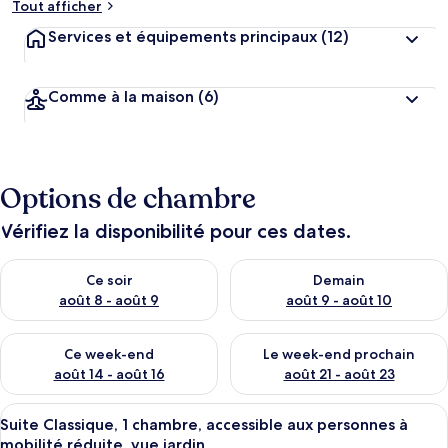
Tout afficher
Services et équipements principaux
(12)
Comme à la maison
(6)
Options de chambre
Vérifiez la disponibilité pour ces dates.
Vérifier la disponibilité pour ce soir août 8 - août 9
Vérifier la disponibilité pour 
Ce soir
Demain
août 8 - août 9
août 9 - août 10
Vérifier la disponibilité pour ce week-end août 14 - août 16
Vérifier la disponibilité pour
Ce week-end
Le week-end prochain
août 14 - août 16
août 21 - août 23
Afficher
Une chambre moderne avec un lit, un c
3
Suite Classique, 1 chambre, accessible aux personnes à
toutes
mobilité réduite, vue jardin