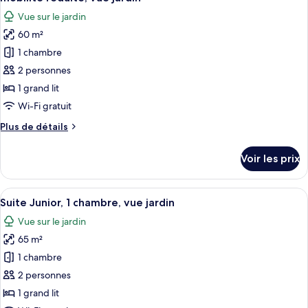
les
Vue sur le jardin
photos
60 m²
pour
1 chambre
ce
type
2 personnes
de
1 grand lit
chambre :
Wi-Fi gratuit
Suite
Plus
Plus de détails
Classique,
de
1
détails
Voir les prix
sur
chambre,
le
accessible
type
Afficher
Une chambre d’hôtel avec un lit, deux 
aux
6
de
Suite Junior, 1 chambre, vue jardin
toutes
personnes
chambre
Vue sur le jardin
Suite
les
à
Classique,
65 m²
photos
mobilité
1
pour
1 chambre
réduite,
chambre,
ce
accessible
vue
2 personnes
aux
type
jardin
1 grand lit
personnes
de