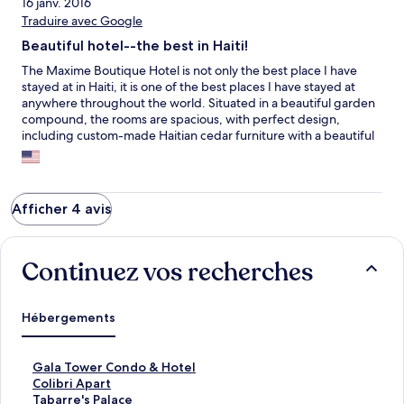
16 janv. 2016
Traduire avec Google
Beautiful hotel--the best in Haiti!
The Maxime Boutique Hotel is not only the best place I have
stayed at in Haiti, it is one of the best places I have stayed at
anywhere throughout the world. Situated in a beautiful garden
compound, the rooms are spacious, with perfect design,
including custom-made Haitian cedar furniture with a beautiful
scent and local artisan pieces that demonstrate the country's
continuing creative evolution. In terms of practicals, the air
conditioning, wi-fi, and showers are all impeccably excellent by
any standards, and there is plenty of closet space for a longer
Afficher 4 avis
visitor. Hotel manager Jihane Sada and her accomplished, kind
family were wonderfully accommodating and lovely to talk with
each day and were gracious and quick to help with anything I
Continuez vos recherches
needed; that said, the hotel offers a great deal of privacy and
discretion (it would actually be a great spot to stay for a
honeymoon). In this ambiance, the food is also excellent.
Breakfast on the outdoor patio, prepared by Liliane Sada,
Hébergements
includes fresh-squeezed juices from fruit grown on the
property, and plenty of Haitian coffee, which is so good. Plus
the chance to see colorful birds bathing themselves. The
L
Gala Tower Condo & Hotel
dinners are also excellent and made from local, fresh produce
i
L
Colibri Apart
(cucumbers from the mountains!) Other great things include
e
i
L
Tabarre's Palace