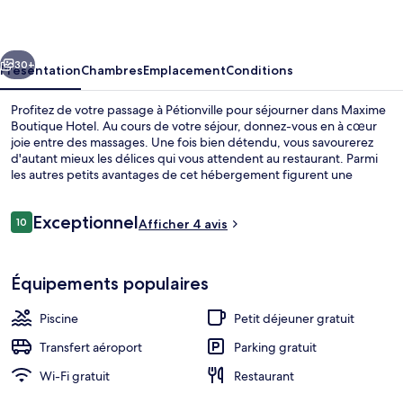
Hotel
cédent
Suivant
30+
Présentation
Chambres
Emplacement
Conditions
Profitez de votre passage à Pétionville pour séjourner dans Maxime
Boutique Hotel. Au cours de votre séjour, donnez-vous en à cœur
joie entre des massages. Une fois bien détendu, vous savourerez
d'autant mieux les délices qui vous attendent au restaurant. Parmi
les autres petits avantages de cet hébergement figurent une
piscine extérieure, un bar / salon et un snack-bar/une épicerie fine.
Avis
Exceptionnel
10
Afficher 4 avis
10 sur 10
voyageurs
Salon du hall
Équipements populaires
Piscine
Petit déjeuner gratuit
Transfert aéroport
Parking gratuit
Wi-Fi gratuit
Restaurant