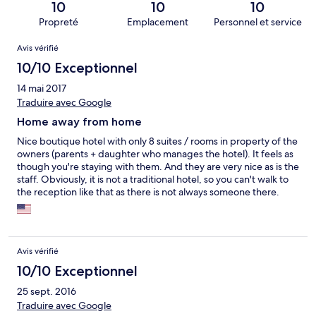
10
10
10
Propreté
Emplacement
Personnel et service
Avis
Avis vérifié
10/10 Exceptionnel
14 mai 2017
Traduire avec Google
Home away from home
Nice boutique hotel with only 8 suites / rooms in property of the
owners (parents + daughter who manages the hotel). It feels as
though you're staying with them. And they are very nice as is the
staff. Obviously, it is not a traditional hotel, so you can't walk to
the reception like that as there is not always someone there.
However, the owners live on the property in case of an
emergency. And whenever I needed something I emailed the
manager (daughter) in the morning and things were mostly
done as I requested.
Avis vérifié
10/10 Exceptionnel
25 sept. 2016
Traduire avec Google