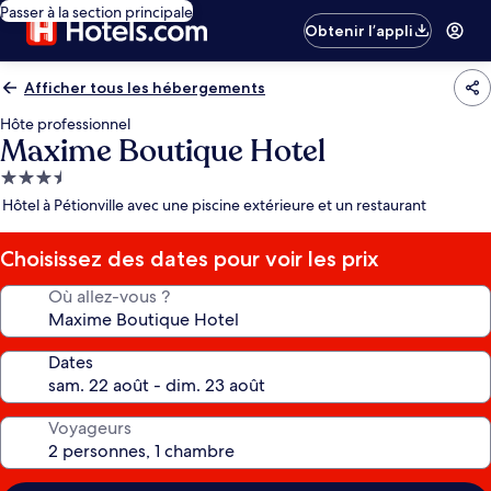
Passer à la section principale
Obtenir l’appli
Afficher tous les hébergements
Hôte professionnel
Maxime Boutique Hotel
Hébergement
3.5 étoiles
Hôtel à Pétionville avec une piscine extérieure et un restaurant
Choisissez des dates pour voir les prix
Où allez-vous ?
Dates
Voyageurs