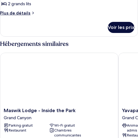
grand
1
2 grands lits
photos
lit
grand
pour
Plus
Plus de détails
lit
de
ce
détails
type
Voir les prix
sur
de
le
chambre :
type
Hébergements similaires
de
Chambre
chambre
Standard,
Maswik Lodge - Inside the Park
Yavapai 
Chambre
2
Standard,
grands
2
grands
lits
lits
Maswik
Yavapai
Maswik Lodge - Inside the Park
Yavapa
Lodge
Lodge
Grand Canyon
Grand 
-
Grand
Parking gratuit
Wi-Fi gratuit
Anima
Inside
Canyon
Restaurant
Chambres
admis
the
communicantes
Restau
Park