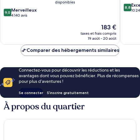
disponibles
8.8
Grand
Exce
8,8
9.0
Merveilleux
sur
Canyon
10 24
9,0
sur
4 140 avis
10,
10,
Excellen
Le
183 €
Merveilleux,
10 247 a
nouveau
4 140 avis
taxes et frais compris
prix
19 août - 20 août
est
de
Comparer des hébergements similaires
183 €
Connectez-vous pour découvrir les réductions et les
avantages dont vous pouvez bénéficier. Plus de récompenses
pour plus d’aventures !
Se connecter
S’inscrire gratuitement
À propos du quartier