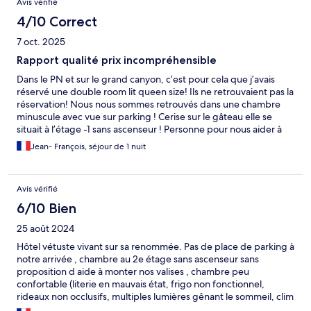
Avis vérifié
4/10 Correct
7 oct. 2025
Rapport qualité prix incompréhensible
Dans le PN et sur le grand canyon, c’est pour cela que j’avais
réservé une double room lit queen size! Ils ne retrouvaient pas la
réservation! Nous nous sommes retrouvés dans une chambre
minuscule avec vue sur parking ! Cerise sur le gâteau elle se
situait à l’étage -1 sans ascenseur ! Personne pour nous aider à
descendre nos valises ce qui a notre âge a demandé des efforts
Jean- François, séjour de 1 nuit
tout à fait inappropriés. Immeuble vétuste. Très déçus de notre
séjour
Avis vérifié
6/10 Bien
25 août 2024
Hôtel vétuste vivant sur sa renommée. Pas de place de parking à
notre arrivée , chambre au 2e étage sans ascenseur sans
proposition d aide à monter nos valises , chambre peu
confortable (literie en mauvais état, frigo non fonctionnel,
rideaux non occlusifs, multiples lumières gênant le sommeil, clim
hyper bruyante), chambre non faite au cours des 2 nuits passées