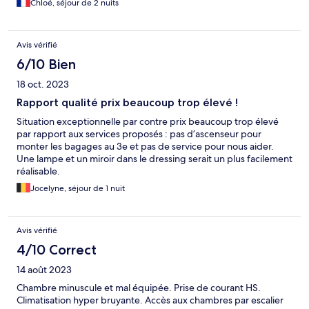
Chloé, séjour de 2 nuits
sur place , personnel variable mais souvent peu aimable. En
revanche, magnifique coucher de soleil depuis la terrasse et
charme de l ancien dans les parties communes.
Avis vérifié
6/10 Bien
18 oct. 2023
Rapport qualité prix beaucoup trop élevé !
Situation exceptionnelle par contre prix beaucoup trop élevé
par rapport aux services proposés : pas d’ascenseur pour
monter les bagages au 3e et pas de service pour nous aider.
Une lampe et un miroir dans le dressing serait un plus facilement
réalisable.
Jocelyne, séjour de 1 nuit
Avis vérifié
4/10 Correct
14 août 2023
Chambre minuscule et mal équipée. Prise de courant HS.
Climatisation hyper bruyante. Accès aux chambres par escalier