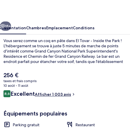
Tovar
-
Inside
cédent
Suivant
the
35+
Présentation
Chambres
Emplacement
Conditions
Park
Vous serez comme un coq en pâte dans El Tovar - Inside the Park !
L'hébergement se trouve à juste 5 minutes de marche de points
d'intérêt comme Grand Canyon National Park Superintendent's
Residence et Chemin de fer Grand Canyon Railway. Le bar est un
endroit parfait pour étancher votre soif, tandis que l'établissement
The El Tovar Dining Room prend soin des affamés en leur servant
des spécialités Cuisine américaine pour le petit déjeuner, le
Le
256 €
déjeuner et le dîner. Cet hôtel historique se trouve également à
prix
taxes et frais compris
moins de 10 minutes à pied de Bright Angel Lodge et de Sentier
actuel
10 août - 11 août
Bright Angel. Les autres voyageurs ne tarissent pas d'éloges en ce
Vue aérienne
est
Avis
qui concerne le personnel attentionné et l'emplacement.
Excellent
8,6
Afficher 1 003 avis
de
8,6 sur 10
voyageurs
256 €.
Équipements populaires
Parking gratuit
Restaurant