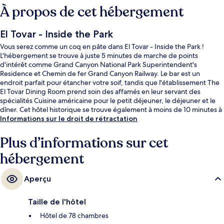
À propos de cet hébergement
El Tovar - Inside the Park
Vous serez comme un coq en pâte dans El Tovar - Inside the Park !
L'hébergement se trouve à juste 5 minutes de marche de points
d'intérêt comme Grand Canyon National Park Superintendent's
Residence et Chemin de fer Grand Canyon Railway. Le bar est un
endroit parfait pour étancher votre soif, tandis que l'établissement The
El Tovar Dining Room prend soin des affamés en leur servant des
spécialités Cuisine américaine pour le petit déjeuner, le déjeuner et le
dîner. Cet hôtel historique se trouve également à moins de 10 minutes à
pied de Bright Angel Lodge et de Sentier Bright Angel. Les autres
Informations sur le droit de rétractation
voyageurs ne tarissent pas d'éloges en ce qui concerne le personnel
attentionné et l'emplacement.
Plus d’informations sur cet
hébergement
Aperçu
Taille de l'hôtel
Hôtel de 78 chambres