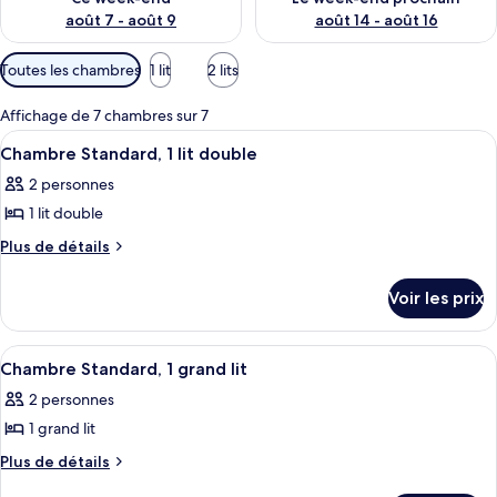
août 7 - août 9
août 14 - août 16
Filtres
Toutes les chambres
1 lit
2 lits
disponibles
pour
Affichage de 7 chambres sur 7
les
Afficher
Une chambre d’hôtel avec un lit, une 
4
Chambre Standard, 1 lit double
chambres
toutes
2 personnes
les
1 lit double
photos
pour
Plus
Plus de détails
de
ce
détails
type
Voir les prix
sur
de
le
chambre :
type
Afficher
Une chambre d’hôtel avec un grand lit
4
de
Chambre
Chambre Standard, 1 grand lit
toutes
chambre
Standard,
2 personnes
Chambre
les
1
Standard,
1 grand lit
photos
lit
1
pour
Plus
Plus de détails
lit
double
de
ce
double