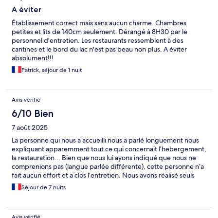
A éviter
Établissement correct mais sans aucun charme. Chambres
petites et lits de 140cm seulement. Dérangé à 8H30 par le
personnel d'entretien. Les restaurants ressemblent à des
cantines et le bord du lac n'est pas beau non plus. A éviter
absolument!!!
Patrick, séjour de 1 nuit
Avis vérifié
6/10 Bien
7 août 2025
La personne qui nous a accueilli nous a parlé longuement nous
expliquant apparemment tout ce qui concernait l’hebergement,
la restauration... Bien que nous lui ayons indiqué que nous ne
comprenions pas (langue parlée différente), cette personne n’a
fait aucun effort et a clos l’entretien. Nous avons réalisé seuls
que les régles propres à cet établissement obligeaient les
Séjour de 7 nuits
clients à prendre leurs repas au restaurant (pas de micro ondes à
disposition où que ce soit...).
Avis vérifié