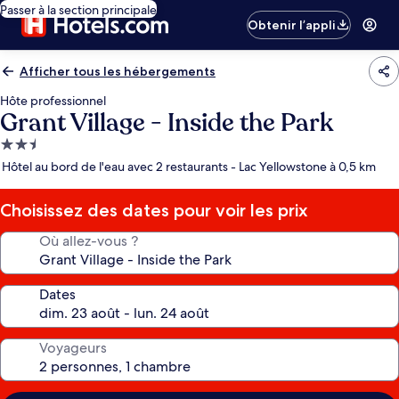
Passer à la section principale
Obtenir l’appli
Afficher tous les hébergements
Hôte professionnel
Grant Village - Inside the Park
Hébergement
2.5 étoiles
Hôtel au bord de l'eau avec 2 restaurants - Lac Yellowstone à 0,5 km
Choisissez des dates pour voir les prix
Où allez-vous ?
Dates
Voyageurs