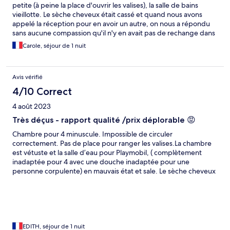
petite (à peine la place d'ouvrir les valises), la salle de bains
vieillotte. Le sèche cheveux était cassé et quand nous avons
appelé la réception pour en avoir un autre, on nous a répondu
sans aucune compassion qu'il n'y en avait pas de rechange dans
tout l'établissement. J'ai dû aller frapper à la chambre voisine
Carole, séjour de 1 nuit
pour emprunter le leur. Malgré la réservation obligatoire, nous
avons attendu 1 heure pour être servis au restaurant de l'hôtel...
et nos hamburgers sont arrivés froids (à tel point que la serveuse
Avis vérifié
les a enlevés de la note avant même qu'on lui demande). Bref,
adresse à éviter. Nous avons dormi une autre nuit au Lake
4/10 Correct
Lodge: sans aucune comparaison, bien meilleure expérience à
4 août 2023
tout point de vue.
Très déçus - rapport qualité /prix déplorable 😡
Chambre pour 4 minuscule. Impossible de circuler
correctement. Pas de place pour ranger les valises.La chambre
est vétuste et la salle d’eau pour Playmobil, ( complètement
inadaptée pour 4 avec une douche inadaptée pour une
personne corpulente) en mauvais état et sale. Le sèche cheveux
ne marchait pas. On nous l’a échangé contre un autre qui ne
marchait pas non plus! Draps troués. Rapport qualité prix
déplorable. Qualité digne d’un motel. Seul le lieu est
magnifique… très déçus pour le prix exorbitant. Pas de wifi non
plus…. passez votre chemin!!
EDITH, séjour de 1 nuit