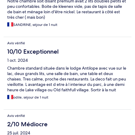
Notre chambre soit disant premium avait 2 lits doubles petits et
peu confortables. Boite de kleenex vide, pas de tapis de salle
de bain et ménage loin d'être nickel. Le restaurant à côté est
très cher ( mais bon)
SANDRINE, séjour de 1 nuit
Avis vérifié
10/10 Exceptionnel
1 oct. 2024
Chambre standard située dans le lodge Antilope avec vue sur le
lac, deux grands lits, une salle de bain, une table et deux
chaises. Tres calme, proche des restaurants. La deco fait un peu
vieillotte. L avantage est d etre à l interieur du parc, à une demi
heure de Lake village ou Old faithfull village. Sortir à la nuit
tombée, regarder la voie lactée, entendre le brame du cerf (
odile, séjour de 1 nuit
voyage fin septembre), etre rapidement au plus près des
animaux le lendemain matin... ca a son prix. Les restaurants du
parc m ont paru au meme tarif qu à l exterieur piur une qualité
Avis vérifié
moyenne similaire.
2/10 Médiocre
25 juil. 2024