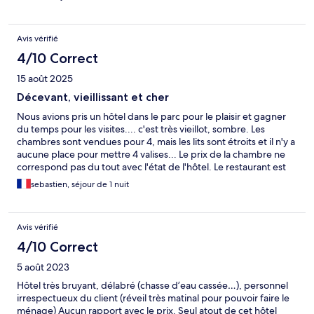
Avis vérifié
4/10 Correct
15 août 2025
Décevant, vieillissant et cher
Nous avions pris un hôtel dans le parc pour le plaisir et gagner
du temps pour les visites.... c'est très vieillot, sombre. Les
chambres sont vendues pour 4, mais les lits sont étroits et il n'y a
aucune place pour mettre 4 valises... Le prix de la chambre ne
correspond pas du tout avec l'état de l'hôtel. Le restaurant est
cher et mauvais. Seule satisfaction : le gain de temps et le calme
sebastien, séjour de 1 nuit
ainsi que la balade près du lac... c'est un endroit fantastique
mais l'hôtellerie devrait être refaite...
Avis vérifié
4/10 Correct
5 août 2023
Hôtel très bruyant, délabré (chasse d’eau cassée…), personnel
irrespectueux du client (réveil très matinal pour pouvoir faire le
ménage) Aucun rapport avec le prix. Seul atout de cet hôtel