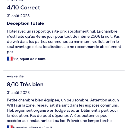
4/10 Correct
31 août 2023
Déception totale
Hôtel avec un rapport qualité prix absolument nul. La chambre
n’est faite qu’au 4eme jour pour tout de même 250€ la nuit. Pas
de wifi dans les parties communes au minimum, vieillot, enfin le
seul avantage est sa localisation. Je ne recommande absolument
pas
Éric, séjour de 2 nuits
Avis vérifié
8/10 Très bien
31 août 2023
Petite chambre bien équipée, un peu sombre. Attention aucun
WIFI sur la zone, réseau satisfaisant dans les espaces communs.
Hébergement organisé en lodge avec un bâtiment à part pour
la réception. Pas de petit déjeuner. Allées piétonnes pour
accéder aux restaurants et au lac. Prévoir une lampe torche.
Éviter le restaurant qui est cher et passable. Il y a un general
Françoise, séjour de 1 nuit