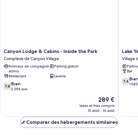
Canyon
Lake
Canyon Lodge & Cabins - Inside the Park
Lake Y
Lodge
Yellows
Complexe de Canyon Village
Village 
&
Hotel
Animaux de compagnie
Parking gratuit
Parkin
Cabins
and
admis
Bar
-
Cabins
Restaurant
Laverie
Inside
Village
7.4
Bie
7,4
7.8
the
Bien
du
sur
1 585
7,8
sur
Park
2 354 avis
Lac
10,
10,
Complexe
Bien,
Le
289 €
Bien,
de
1 585 avi
nouveau
2 354 avis
Canyon
taxes et frais compris
prix
15 août - 16 août
Village
est
de
Comparer des hébergements similaires
289 €