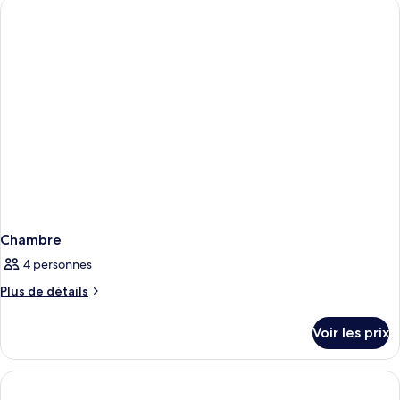
de
chambre
Chambre
Chambre
4 personnes
Plus
Plus de détails
de
détails
Voir les prix
sur
le
type
de