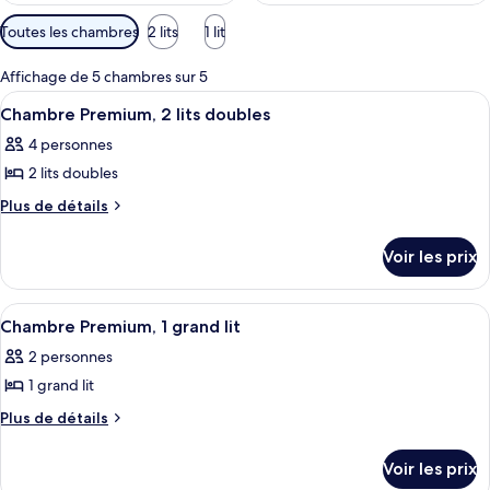
Filtres
Toutes les chambres
2 lits
1 lit
disponibles
pour
Affichage de 5 chambres sur 5
les
Afficher
Une chambre d’hôtel avec deux lits, u
4
Chambre Premium, 2 lits doubles
chambres
toutes
4 personnes
les
2 lits doubles
photos
pour
Plus
Plus de détails
de
ce
détails
type
Voir les prix
sur
de
le
chambre :
type
Afficher
Une chambre d’hôtel comprenant un lit
3
de
Chambre
Chambre Premium, 1 grand lit
toutes
chambre
Premium,
2 personnes
Chambre
les
2
Premium,
1 grand lit
photos
lits
2
pour
Plus
Plus de détails
lits
doubles
de
ce
doubles
détails
type
Voir les prix
sur