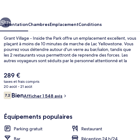
-
Inside
cédent
Suivant
the
17+
Présentation
Chambres
Emplacement
Conditions
Park
Grant Village - Inside the Park offre un emplacement excellent, vous
plaçant à moins de 10 minutes de marche de Lac Yellowstone. Vous
pourrez vous détendre autour d'un verre au bar/salon, tandis que
les 2 restaurants vous permettront de reprendre des forces. Les
autres voyageurs sont séduits par le personnel attentionné et la
connexion Wi-Fi.
Le
289 €
prix
taxes et frais compris
actuel
20 août - 21 août
Restaurant
est
Avis
Bien
7,2
Afficher 1 548 avis
de
7,2 sur 10
voyageurs
289 €.
Équipements populaires
Parking gratuit
Restaurant
Bar
Réception 24 h/24