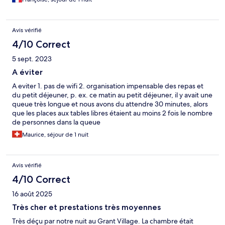
store qui vend de la nourriture et des boissons, avec un espace
restauration rapide pour le repas et un peut dej américain. L
endroit est très calme et reposant
Avis vérifié
4/10 Correct
5 sept. 2023
A éviter
A eviter 1. pas de wifi 2. organisation impensable des repas et
du petit déjeuner, p. ex. ce matin au petit déjeuner, il y avait une
queue très longue et nous avons du attendre 30 minutes, alors
que les places aux tables libres étaient au moins 2 fois le nombre
de personnes dans la queue
Maurice, séjour de 1 nuit
Avis vérifié
4/10 Correct
16 août 2025
Très cher et prestations très moyennes
Très déçu par notre nuit au Grant Village. La chambre était