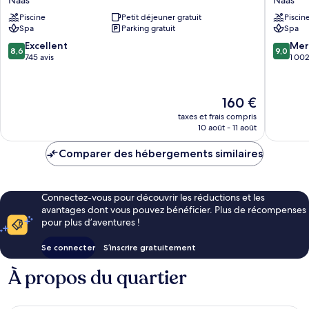
Naas
Naas
Piscine
Petit déjeuner gratuit
Piscin
Spa
Parking gratuit
Spa
8.6
9.0
Excellent
Mer
8,6
9,0
sur
sur
745 avis
1 002
10,
10,
Excellent,
Merveill
745 avis
1 002 av
Le
160 €
nouveau
taxes et frais compris
prix
10 août - 11 août
est
de
Comparer des hébergements similaires
160 €
Connectez-vous pour découvrir les réductions et les
avantages dont vous pouvez bénéficier. Plus de récompenses
pour plus d’aventures !
Se connecter
S’inscrire gratuitement
À propos du quartier