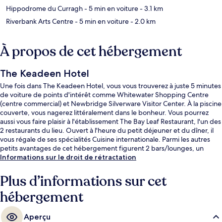
Hippodrome du Curragh
- 5 min en voiture
- 3.1 km
Riverbank Arts Centre
- 5 min en voiture
- 2.0 km
À propos de cet hébergement
The Keadeen Hotel
Une fois dans The Keadeen Hotel, vous vous trouverez à juste 5 minutes
de voiture de points d'intérêt comme Whitewater Shopping Centre
(centre commercial) et Newbridge Silverware Visitor Center. À la piscine
couverte, vous nagerez littéralement dans le bonheur. Vous pourrez
aussi vous faire plaisir à l'établissement The Bay Leaf Restaurant, l'un des
2 restaurants du lieu. Ouvert à l'heure du petit déjeuner et du dîner, il
vous régale de ses spécialités Cuisine internationale. Parmi les autres
petits avantages de cet hébergement figurent 2 bars/lounges, un
centre de remise en forme et une salle de fitness.
Informations sur le droit de rétractation
Plus d’informations sur cet
hébergement
Aperçu