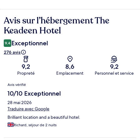
Avis sur l’hébergement The
Avis
Keadeen Hotel
Exceptionnel
9,4
276 avis
9,2
8,6
9,2
Propreté
Emplacement
Personnel et service
Avis
Avis vérifié
10/10 Exceptionnel
28 mai 2026
Traduire avec Google
Brilliant location and a beautiful hotel.
Richard, séjour de 2 nuits