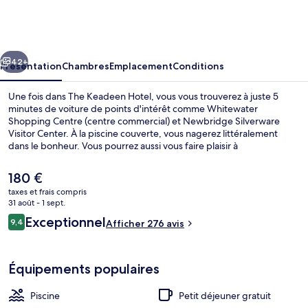
Keadeen
Hotel
cédent
Suivant
42+
Présentation
Chambres
Emplacement
Conditions
Une fois dans The Keadeen Hotel, vous vous trouverez à juste 5
minutes de voiture de points d'intérêt comme Whitewater
Shopping Centre (centre commercial) et Newbridge Silverware
Visitor Center. À la piscine couverte, vous nagerez littéralement
dans le bonheur. Vous pourrez aussi vous faire plaisir à
l'établissement The Bay Leaf Restaurant, l'un des 2 restaurants du
lieu. Ouvert à l'heure du petit déjeuner et du dîner, il vous régale de
Le
180 €
ses spécialités Cuisine internationale. Parmi les autres petits
prix
taxes et frais compris
avantages de cet hébergement figurent 2 bars/lounges, un centre
actuel
31 août - 1 sept.
de remise en forme et une salle de fitness.
Équipement de l’hébergement
est
Avis
Exceptionnel
9,4
Afficher 276 avis
de
9,4 sur 10
voyageurs
180 €.
Équipements populaires
Piscine
Petit déjeuner gratuit