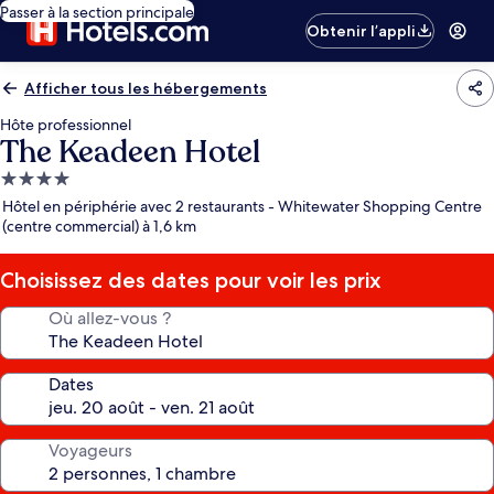
Passer à la section principale
Obtenir l’appli
Afficher tous les hébergements
Hôte professionnel
The Keadeen Hotel
Hébergement
4.0 étoiles
Hôtel en périphérie avec 2 restaurants - Whitewater Shopping Centre
(centre commercial) à 1,6 km
Choisissez des dates pour voir les prix
Où allez-vous ?
Dates
Voyageurs