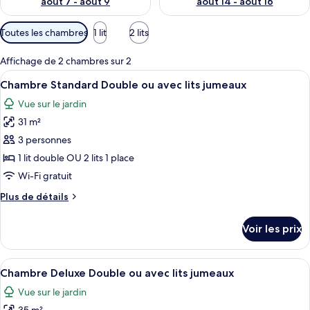
août 7 - août 9
août 14 - août 16
Filtres
Toutes les chambres
1 lit
2 lits
disponibles
pour
Affichage de 2 chambres sur 2
les
Afficher
Une chambre d’hôtel avec un grand lit
3
Chambre Standard Double ou avec lits jumeaux
chambres
toutes
Vue sur le jardin
les
31 m²
photos
pour
3 personnes
ce
1 lit double OU 2 lits 1 place
type
Wi-Fi gratuit
de
Plus
Plus de détails
chambre :
de
Chambre
détails
Voir les prix
sur
Standard
le
Double
type
Afficher
Une chambre d’hôtel avec un grand lit
ou
6
de
Chambre Deluxe Double ou avec lits jumeaux
toutes
avec
chambre
Vue sur le jardin
Chambre
les
lits
Standard