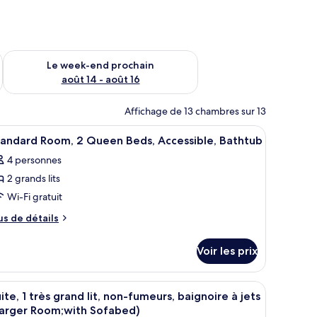
-end août 7 - août 9
Vérifier la disponibilité pour le week-end prochain août 14 - a
Le week-end prochain
août 14 - août 16
Affichage de 13 chambres sur 13
 un bureau, une chaise, un canapé, une baignoire et un téléviseur.
fficher
Une chambre d’hôtel avec deux lits, un bureau
4
tandard Room, 2 Queen Beds, Accessible, Bathtub
outes
4 personnes
s
2 grands lits
hotos
our
Wi-Fi gratuit
e
us
us de détails
ype
e
tails
e
Voir les prix
r
hambre :
tandard
pe
et une moquette à rayures.
as, bureau
fficher
Une chambre d’hôtel avec un grand lit, deux t
4
oom,
e
ite, 1 très grand lit, non-fumeurs, baignoire à jets
outes
hambre
Larger Room;with Sofabed)