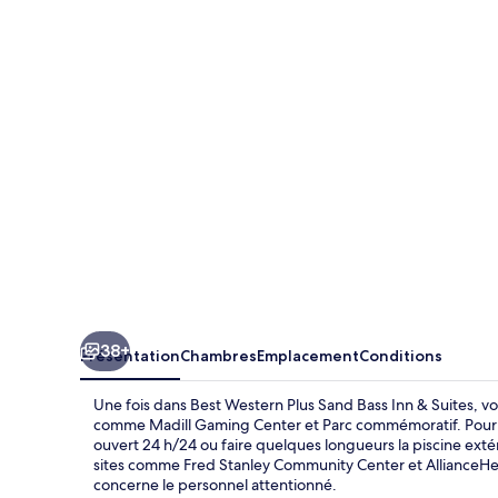
Western
Plus
Sand
Bass
Inn
&
Suites
38+
Présentation
Chambres
Emplacement
Conditions
Une fois dans Best Western Plus Sand Bass Inn & Suites, vo
comme Madill Gaming Center et Parc commémoratif. Pour vo
ouvert 24 h/24 ou faire quelques longueurs la piscine exté
sites comme Fred Stanley Community Center et AllianceHeal
concerne le personnel attentionné.