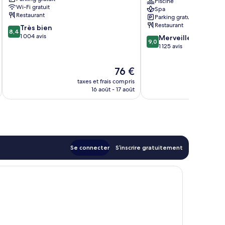
Durant
Durant,
Piscine
Wi-Fi gratuit
Spa
a
Restaurant
Parking gratuit
Wyndham
Restaurant
8.4
Très bien
Grand
8,4
sur
1 004 avis
9.0
Hotel
Merveilleux
9,0
10,
sur
Durant
1 125 avis
Très
10,
bien,
Merveilleux,
Le
76 €
1 004 avis
1 125 avis
u
nouveau
taxes et frais compris
tax
prix
16 août - 17 août
est
de
76 €
Se connecter
S’inscrire gratuitement