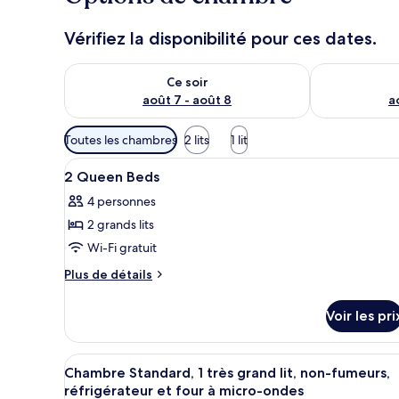
Vérifiez la disponibilité pour ces dates.
Vérifier la disponibilité pour ce soir août 7 - août 8
Vérifier la di
Ce soir
août 7 - août 8
a
Filtres
Toutes les chambres
2 lits
1 lit
disponibles
Afficher
Une chambre d’hôtel avec deux l
pour
7
2 Queen Beds
toutes
les
4 personnes
les
chambres
2 grands lits
photos
pour
Wi-Fi gratuit
ce
Plus
Plus de détails
type
de
détails
de
Voir les pri
sur
chambre :
le
2
type
Afficher
Une chambre d’hôtel avec un gr
4
Queen
de
Chambre Standard, 1 très grand lit, non-fumeurs,
toutes
chambre
Beds
réfrigérateur et four à micro-ondes