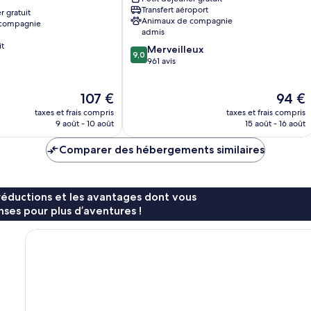
Ardmore
Transfert aéroport
r gratuit
Ardmore
Animaux de compagnie
 compagnie
admis
it
9.0
Merveilleux
9,0
sur
961 avis
10,
Merveilleux,
Le
Le
107 €
94 €
961 avis
nouveau
nouvea
taxes et frais compris
taxes et frais compris
prix
prix
9 août - 10 août
15 août - 16 août
est
est
de
de
Comparer des hébergements similaires
107 €
94 €
réductions et les avantages dont vous
ses pour plus d’aventures !