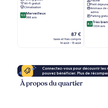
Suites
Piscine
Wi-Fi gratuit
Petit déjeune
by
Climatisation
Animaux de
Wyndham
admis
9.0
Merveilleux
Durant
9,0
Parking gratu
sur
388 avis
Durant
10,
8.2
Très bien
8,2
Merveilleux,
sur
1 004 avis
388 avis
10,
Le
87 €
Très
nouveau
bien,
taxes et frais compris
prix
14 août - 15 août
1 004 avis
est
de
87 €
Connectez-vous pour découvrir les 
pouvez bénéficier. Plus de récompen
À propos du quartier