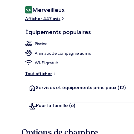
Avis
Merveilleux
9,0
9,0 sur 10
voyageurs
Afficher 447 avis
Hall
Équipements populaires
Piscine
Animaux de compagnie admis
Wi-Fi gratuit
Tout afficher
Services et équipements principaux
(12)
Pour la famille
(6)
Options de chambre