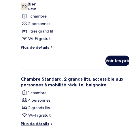
2
les
Bien
Queen
7,6
photos
7,6 sur 10
(4 avis)
4 avis
Beds
pour
1 chambre
ce
2 personnes
type
1 très grand lit
de
Wi-Fi gratuit
chambre :
Plus
Chambre
Plus de détails
de
Standard,
détails
1
Voir les pri
sur
très
le
type
grand
Afficher
Une chambre d’hôtel avec deux l
4
de
Chambre Standard, 2 grands lits, accessible aux
lit,
toutes
chambre
personnes à mobilité réduite, baignoire
non-
Chambre
les
1 chambre
fumeurs,
Standard,
photos
1
réfrigérateur
4 personnes
pour
très
et
2 grands lits
ce
grand
four
lit,
type
Wi-Fi gratuit
non-
à
de
Plus
Plus de détails
fumeurs,
micro-
chambre :
de