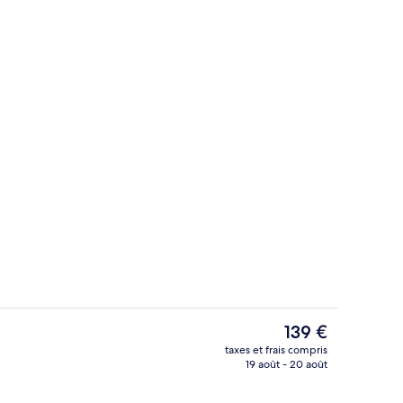
r buffet compris tous les jours
Suite, 1 très grand lit, non-fumeurs, 
Le
139 €
prix
taxes et frais compris
actuel
19 août - 20 août
Hall
est
de