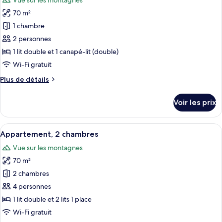
Vue sur les montagnes
Studio
les
70 m²
photos
pour
1 chambre
ce
2 personnes
type
1 lit double et 1 canapé-lit (double)
de
Wi-Fi gratuit
chambre :
Plus
Plus de détails
Appartement,
de
1
détails
Voir les prix
chambre
sur
le
type
Afficher
Une chambre à coucher avec un lit, u
6
de
Appartement, 2 chambres
toutes
chambre
Vue sur les montagnes
Appartement,
les
1
70 m²
photos
chambre
pour
2 chambres
ce
4 personnes
type
1 lit double et 2 lits 1 place
de
Wi-Fi gratuit
chambre :