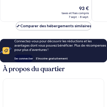
Málaga
10,
10,
Exceptionnel,
Excellen
Le
93 €
151 avis
1 006 av
nouveau
taxes et frais compris
prix
7 sept. - 8 sept.
est
de
Comparer des hébergements similaires
93 €
Connectez-vous pour découvrir les réductions et les
avantages dont vous pouvez bénéficier. Plus de récompenses
pour plus d’aventures !
Se connecter
S’inscrire gratuitement
À propos du quartier