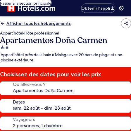
Passer à la section principale
Obtenir l’appli
Afficher tous les hébergements
Appart’hôtel
·
Hôte professionnel
Apartamentos Doña Carmen
Hébergement
2.0 étoiles
Appart'hôtel près de la baie à Malaga avec 20 bars de plage et une
piscine extérieure
Choisissez des dates pour voir les prix
Où allez-vous ?
Dates
Voyageurs