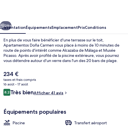
Doña
Carmen
cédent
Suivant
29+
Présentation
Équipements
Emplacement
Prix
Conditions
En plus de vous faire bénéficier d'une terrasse sur le toit,
Apartamentos Doña Carmen vous place à moins de 10 minutes de
route de points d'intérêt comme Alcazaba de Málaga et Musée
Picasso. Après avoir profité de la piscine extérieure, vous pourrez
vous détendre autour d'un verre dans l'un des 20 bars de plage.
Une machine à laver, un réfrigérateur et un micro-ondes figurent
parmi les petits plus offerts que vous trouverez dans les
Le
234 €
appartements.
prix
taxes et frais compris
actuel
16 août - 17 août
Extérieur
est
Avis
Très bien
8,2
Afficher 41 avis
de
8,2 sur 10
voyageurs
234 €.
Équipements populaires
Piscine
Transfert aéroport