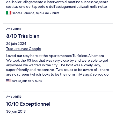
del boiler: allagamento e intervento al mattino successivo,senza
sostituzione del tappeto e dell'asciugamani utilizzati nella notte
Bianca Filomena, séjour de 2 nuits
Avis vérifié
8/10 Très bien
26 juin 2024
Traduire avec Google
Loved our stay here at the Apartamentos Turísticos Alhambra.
We took the #3 bus that was very close by and were able to get
anywhere we wanted in the city. The host was a lovely lady,
super friendly and responsive. Two issues to be aware of - there
are no screens (which looks to be the norm in Malaga) so you do
need to deal with the occasional mosquito. We had fantastic
Bart, séjour de 9 nuits
weather (80 deg near zero humidity & cool at night) so we loved
sleeping with the windows open but when we tried to use the
A/C to cool the room at the end of the day, it wouldn't work
Avis vérifié
unless it was set at 22 deg C and even when set at that temp. it
turned on for a minute then stopped working entirely. We didn't
10/10 Exceptionnel
raise the issue because again, we prefer open air but I would
30 juin 2019
imagine when the weather gets really hot, that would be a major