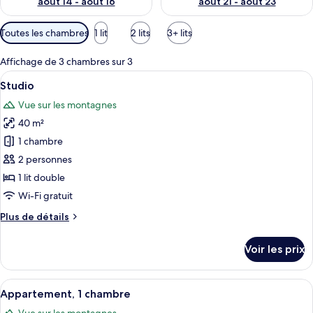
août 14 - août 16
août 21 - août 23
Filtres
Toutes les chambres
1 lit
2 lits
3+ lits
disponibles
pour
Affichage de 3 chambres sur 3
les
Afficher
Un lit bien fait, avec du linge de lit 
9
Studio
chambres
toutes
Vue sur les montagnes
les
40 m²
photos
pour
1 chambre
ce
2 personnes
type
1 lit double
de
Wi-Fi gratuit
chambre :
Plus
Plus de détails
Studio
de
détails
Voir les prix
sur
le
type
Afficher
Une terrasse sur le toit avec deux chais
16
de
Appartement, 1 chambre
toutes
chambre