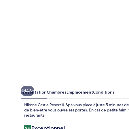
Castle
Resort
&
Spa
43+
Présentation
Chambres
Emplacement
Conditions
Hikone Castle Resort & Spa vous place à juste 5 minutes de
de bien-être vous ouvre ses portes. En cas de petite faim,
restaurants.
Avis
Exceptionnel
9,6