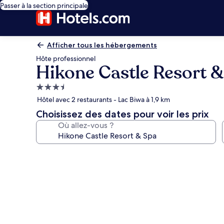
Passer à la section principale
Afficher tous les hébergements
Hôte professionnel
Hikone Castle Resort &
Hébergement
3.5 étoiles
Hôtel avec 2 restaurants - Lac Biwa à 1,9 km
Choisissez des dates pour voir les prix
Où allez-vous ?
Galerie
photos
de
l’hébergement
Hikone