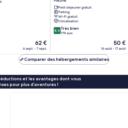
Hikone
it
Station
Higashi
Petit déjeuner gratuit
Parking
Hikone
Wi-Fi gratuit
Climatisation
8.4
Très bien
8,4
sur
779 avis
10,
Le
Le
62 €
50 €
Très
nouveau
nouvea
bien,
6 sept. - 7 sept.
16 août - 17 août
prix
prix
779 avis
est
est
Comparer des hébergements similaires
de
de
62 €
50 €
réductions et les avantages dont vous
ses pour plus d’aventures !