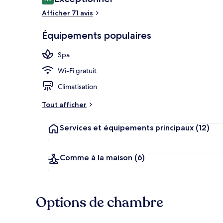
9,6 sur 10
voyageurs
Afficher 71 avis
Équipements populaires
Terrasse/Pati
Spa
Wi-Fi gratuit
Climatisation
Tout afficher
Services et équipements principaux
(12)
Comme à la maison
(6)
Options de chambre