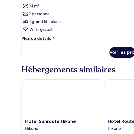
Max
View
photos
14 m²
3
Twin
pour
Room,
People,
1 personne
ce
Max
Non-
1 grand lit 1 place
3
type
smoking
People,
Wi-Fi gratuit
de
Non-
chambre :
Plus
Plus de détails
smoking
de
Chambre
détails
Voir les pri
sur
le
type
Hébergements similaires
de
chambre
Chambre
Hotel Sunroute Hikone
Hotel Route I
Hotel
Hotel
Hotel Sunroute Hikone
Hotel Route
Sunroute
Route
Hikone
Hikone
Hikone
Inn