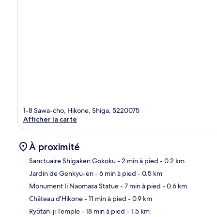
1-8 Sawa-cho, Hikone, Shiga, 5220075
Afficher la carte
À proximité
Sanctuaire Shigaken Gokoku
- 2 min à pied
- 0.2 km
Jardin de Genkyu-en
- 6 min à pied
- 0.5 km
Car
Monument Ii Naomasa Statue
- 7 min à pied
- 0.6 km
Château d'Hikone
- 11 min à pied
- 0.9 km
Ryōtan-ji Temple
- 18 min à pied
- 1.5 km