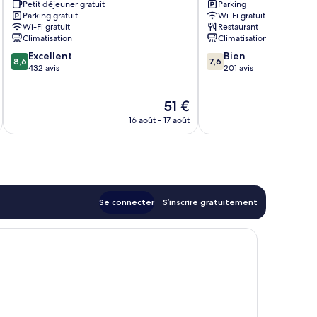
Petit déjeuner gratuit
Parking
Hikone
Minami
Parking gratuit
Wi-Fi gratuit
Hikone
Wi-Fi gratuit
Restaurant
Climatisation
Climatisation
8.6
7.6
Excellent
Bien
8,6
7,6
sur
sur
432 avis
201 avis
10,
10,
Excellent,
Bien,
Le
51 €
432 avis
201 avis
u
nouveau
16 août - 17 août
prix
est
de
51 €
Se connecter
S’inscrire gratuitement