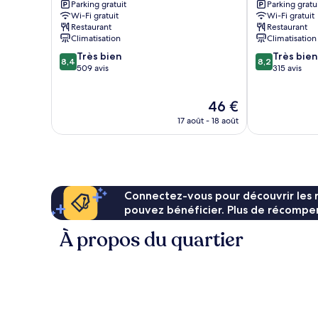
Parking gratuit
Parking gratu
Hikone
Hikone
Wi-Fi gratuit
Wi-Fi gratuit
Hikone
Restaurant
Restaurant
Climatisation
Climatisation
8.4
8.2
Très bien
Très bien
8,4
8,2
sur
sur
509 avis
315 avis
10,
10,
Très
Très
Le
46 €
bien,
bien,
nouveau
509 avis
315 avis
17 août - 18 août
prix
est
de
46 €
Connectez-vous pour découvrir les 
pouvez bénéficier. Plus de récompen
À propos du quartier