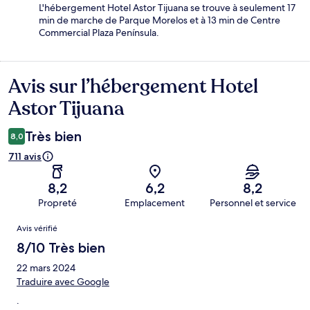
L'hébergement Hotel Astor Tijuana se trouve à seulement 17
min de marche de Parque Morelos et à 13 min de Centre
Commercial Plaza Península.
Avis sur l’hébergement Hotel
Avis
Astor Tijuana
Très bien
8,0
711 avis
8,2
6,2
8,2
Propreté
Emplacement
Personnel et service
Avis
Avis vérifié
8/10 Très bien
22 mars 2024
Traduire avec Google
.