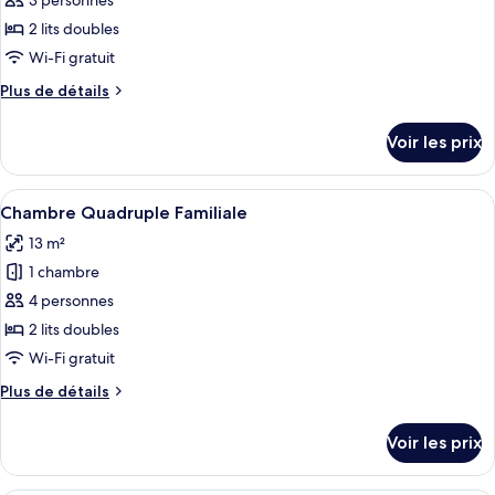
pour
3 personnes
ce
2 lits doubles
type
Wi-Fi gratuit
de
Plus
Plus de détails
chambre :
de
Chambre
détails
Voir les prix
sur
Triple
le
Confort
type
Afficher
Une chambre d’hôtel avec deux lits, un
5
de
Chambre Quadruple Familiale
toutes
chambre
13 m²
Chambre
les
Triple
1 chambre
photos
Confort
pour
4 personnes
ce
2 lits doubles
type
Wi-Fi gratuit
de
Plus
Plus de détails
chambre :
de
Chambre
détails
Voir les prix
sur
Quadruple
le
Familiale
type