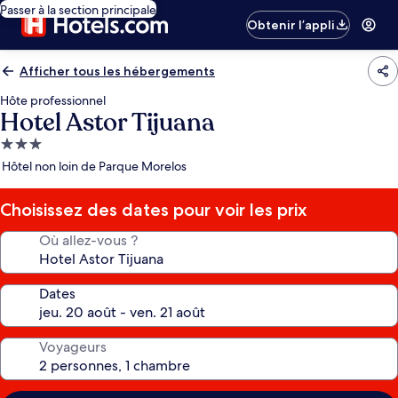
Passer à la section principale
Obtenir l’appli
Afficher tous les hébergements
Hôte professionnel
Hotel Astor Tijuana
Hébergement
3.0 étoiles
Hôtel non loin de Parque Morelos
Choisissez des dates pour voir les prix
Où allez-vous ?
Dates
Voyageurs