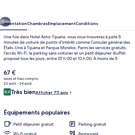
Tijuana
cédent
Suivant
31+
Présentation
Chambres
Emplacement
Conditions
Une fois dans Hotel Astor Tijuana, vous vous trouverez à juste 5
minutes de voiture de points d'intérêt comme Consulat général des
États-Unis à Tijuana et Parque Morelos. Parmi les services gratuits,
l'accès Wi-Fi, le parking sans voiturier et un petit déjeuner ibuffet
proposé tous les jours, entre 07 h 00 et 10 h 00. À moins de 5
minutes en voiture, vous trouverez aussi des sites comme Centre
commercial Macroplaza Insurgentes et CEART Tijuana. Les autres
Le
67 €
voyageurs ne disent que du bien en ce qui concerne le personnel
prix
taxes et frais compris
attentionné.
actuel
23 août - 24 août
Chambre Confort | Coffres-forts dans
est
Avis
Très bien
8,0
Afficher 711 avis
de
8,0 sur 10
voyageurs
67 €.
Équipements populaires
Petit déjeuner gratuit
Parking gratuit
Wi-Fi gratuit
Restaurant