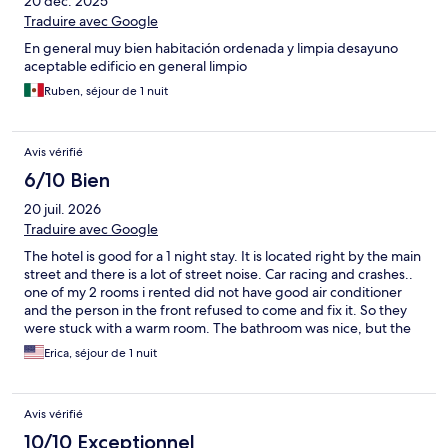
20 déc. 2025
Traduire avec Google
En general muy bien habitación ordenada y limpia desayuno
aceptable edificio en general limpio
Ruben, séjour de 1 nuit
Avis vérifié
6/10 Bien
20 juil. 2026
Traduire avec Google
The hotel is good for a 1 night stay. It is located right by the main
street and there is a lot of street noise. Car racing and crashes..
one of my 2 rooms i rented did not have good air conditioner
and the person in the front refused to come and fix it. So they
were stuck with a warm room. The bathroom was nice, but the
shower has no door just a window door on one side. Other than
Erica, séjour de 1 nuit
that. It was ok
Avis vérifié
10/10 Exceptionnel