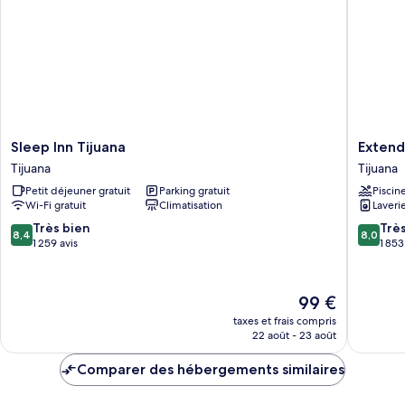
Sleep
Extend
Sleep Inn Tijuana
Extend
Inn
Suites
Tijuana
Tijuana
Tijuana
Tijuana
Petit déjeuner gratuit
Parking gratuit
Piscin
Tijuana
Macropl
Wi-Fi gratuit
Climatisation
Laveri
Tijuana
8.4
8.0
Très bien
Trè
8,4
8,0
sur
sur
1 259 avis
1 853
10,
10,
Très
Très
bien,
bien,
Le
99 €
1 259 avis
1 853 avi
nouveau
taxes et frais compris
prix
22 août - 23 août
est
de
Comparer des hébergements similaires
99 €