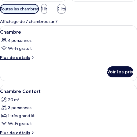
Filtres
Toutes les chambres
1 lit
2 lits
disponibles
pour
Affichage de 7 chambres sur 7
les
Afficher
Une chambre d’hôtel avec deux lits, u
9
Chambre
chambres
toutes
4 personnes
les
Wi-Fi gratuit
photos
pour
Plus
Plus de détails
de
ce
détails
type
Voir les prix
sur
de
le
chambre :
type
Afficher
Une chambre d’hôtel moderne avec un g
5
de
Chambre
Chambre Confort
toutes
chambre
20 m²
Chambre
les
3 personnes
photos
pour
1 très grand lit
ce
Wi-Fi gratuit
type
Plus
Plus de détails