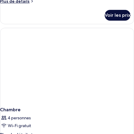
Plus
Plus de détails
de
détails
Voir les prix
sur
le
type
de
chambre
Chambre
Chambre
4 personnes
Wi-Fi gratuit