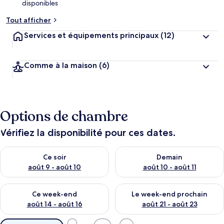
disponibles
Tout afficher
Services et équipements principaux
(12)
Comme à la maison
(6)
Options de chambre
Vérifiez la disponibilité pour ces dates.
Vérifier la disponibilité pour ce soir août 9 - août 10
Vérifier la disponibilité pour 
Ce soir
Demain
août 9 - août 10
août 10 - août 11
Vérifier la disponibilité pour ce week-end août 14 - août 16
Vérifier la disponibilité pour
Ce week-end
Le week-end prochain
août 14 - août 16
août 21 - août 23
Filtres