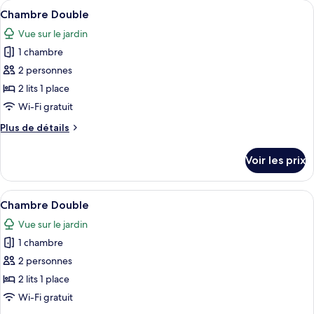
Afficher
Une chambre dotée de deux lits simples
13
de
Chambre Double
toutes
chambre
Vue sur le jardin
Chambre
les
Simple
1 chambre
photos
pour
2 personnes
ce
2 lits 1 place
type
Wi-Fi gratuit
de
Plus
Plus de détails
chambre :
de
Chambre
détails
Voir les prix
sur
Double
le
type
Afficher
Une chambre dotée de deux lits simples
14
de
Chambre Double
toutes
chambre
Vue sur le jardin
Chambre
les
Double
1 chambre
photos
pour
2 personnes
ce
2 lits 1 place
type
Wi-Fi gratuit
de