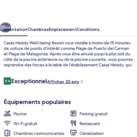
Heddy
Well-
being
cédent
Suivant
Resort
61+
Présentation
Chambres
Emplacement
Conditions
Casas Heddy Well-being Resort vous installe à moins de 15 minutes
de voiture de points d'intérêt comme Plage de Puerto del Carmen
et Plage de Matagorda. Après vous être amusé jusqu'à plus soif du
côté de la piscine extérieure ou de la piscine couverte, vous pourrez
reprendre des forces à la table de l'établissement Casas Heddy, qui
vous accueille pour le petit déjeuner, le déjeuner et le dîner à grand
renfort de spécialités Cuisine locale. Au menu des petits plus offerts
Avis
Exceptionnel
sur place, on trouve un bar / salon, une salle de fitness et un snack-
9,4
Afficher 22 avis
9,4 sur 10
voyageurs
bar/une épicerie fine. Sympa non ?
Petit déjeuner, déjeuner et dîner servis
Équipements populaires
Piscine
Parking gratuit
Wi-Fi gratuit
Restaurant
Chambres communicantes
Climatisation