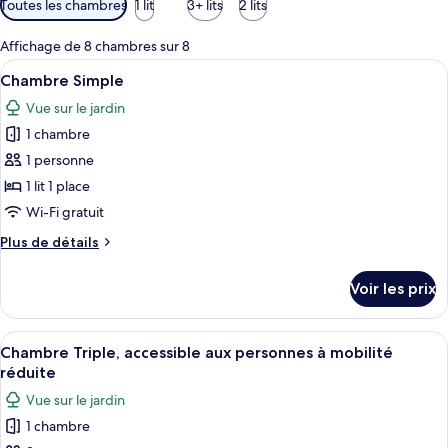
Toutes les chambres
1 lit
3+ lits
2 lits
disponibles
pour
Affichage de 8 chambres sur 8
les
Afficher
Une chambre d’hôtel équipée d’un lit, d
11
Chambre Simple
chambres
toutes
Vue sur le jardin
les
1 chambre
photos
pour
1 personne
ce
1 lit 1 place
type
Wi-Fi gratuit
de
Plus
Plus de détails
chambre :
de
Chambre
détails
Voir les prix
sur
Simple
le
type
Afficher
Une chambre à coucher avec un lit, un 
6
de
Chambre Triple, accessible aux personnes à mobilité
toutes
chambre
réduite
Chambre
les
Vue sur le jardin
Simple
photos
1 chambre
pour