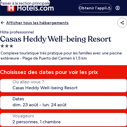
Passer à la section principale
Obtenir l’appli
Afficher tous les hébergements
Hôte professionnel
Casas Heddy Well-being Resort
Hébergement
3.0 étoiles
Complexe touristique très pratique pour les familles avec une piscine
extérieure - Plage de Puerto del Carmen à 1,5 km
Choisissez des dates pour voir les prix
Où allez-vous ?
Dates
Voyageurs