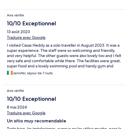
Avis vérifié
10/10 Exceptionnel
13 août 2023
Traduire avec Google
I visited Casas Heddy as a solo traveller in August 2023. It was a
super experience. The staff were so welcoming and friendly,
and very helpful. The other guests were also lovely too and I felt
very safe and comfortable while there. The facilities were great,
super food and a lovely swimming pool and handy gym and
classes. I would definitely recommend Casas Heddy to anyone.
Jennifer, séjour de 7 nuits
Avis vérifié
10/10 Exceptionnel
8 mai 2024
Traduire avec Google
Un sitio muy recomendable
Todo bien, las instalaciones, aunque no las utilice mucho, pero la