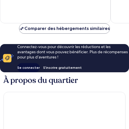
10,
Très
Exceptio
bien,
471 avis
462 avis
Comparer des hébergements similaires
Connectez-vous pour découvrir les réductions et les
avantages dont vous pouvez bénéficier. Plus de récompenses
pour plus d’aventures !
Se connecter
S’inscrire gratuitement
À propos du quartier