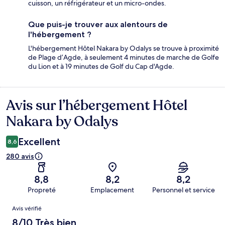
cuisson, un réfrigérateur et un micro-ondes.
Que puis-je trouver aux alentours de
l'hébergement ?
L'hébergement Hôtel Nakara by Odalys se trouve à proximité
de Plage d’Agde, à seulement 4 minutes de marche de Golfe
du Lion et à 19 minutes de Golf du Cap d'Agde.
Avis sur l’hébergement Hôtel
Avis
Nakara by Odalys
Excellent
8,6
280 avis
8,8
8,2
8,2
Propreté
Emplacement
Personnel et service
Avis
Avis vérifié
8/10 Très bien