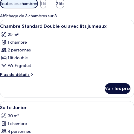
Filtres
Toutes les chambres
1 lit
2 lits
disponibles
pour
Affichage de 3 chambres sur 3
les
Afficher
Une chambre d’hôtel comprenant un lit,
5
Chambre Standard Double ou avec lits jumeaux
chambres
toutes
25 m²
les
1 chambre
photos
pour
2 personnes
ce
1 lit double
type
Wi-Fi gratuit
de
Plus
Plus de détails
chambre :
de
Chambre
détails
Voir les prix
sur
Standard
le
Double
type
Afficher
Une chambre d’hôtel avec un grand lit,
ou
5
de
Suite Junior
toutes
avec
chambre
30 m²
Chambre
les
lits
Standard
1 chambre
photos
jumeaux
Double
pour
4 personnes
ou