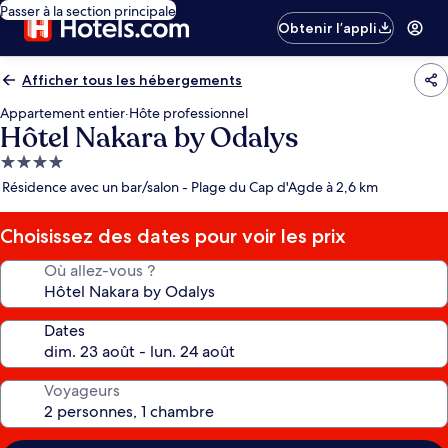
Passer à la section principale
Obtenir l’appli
Afficher tous les hébergements
Appartement entier
·
Hôte professionnel
Hôtel Nakara by Odalys
Hébergement
4.0 étoiles
Résidence avec un bar/salon - Plage du Cap d'Agde à 2,6 km
Choisissez des dates pour voir les prix
Où allez-vous ?
Dates
Voyageurs