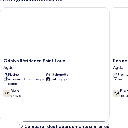
de
chambre
Odalys Résidence Saint Loup
Résiden
Suite,
1
chambre
Odalys
Résiden
Odalys Résidence Saint Loup
Réside
Résidence
Agathéa
Agde
Agde
Saint
Agde
Piscine
Kitchenette
Piscin
Loup
Animaux de compagnie
Parking gratuit
Laveri
Agde
admis
7.8
7.4
Bien
Bie
7,8
7,4
sur
sur
97 avis
150 a
10,
10,
Bien,
Bien,
97 avis
150 avis
Comparer des hébergements similaires