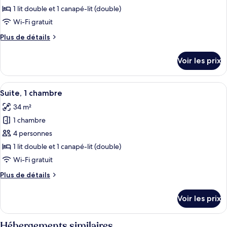
ce
avec
1 lit double et 1 canapé-lit (double)
lits
type
Wi-Fi gratuit
jumeaux
de
Plus
Plus de détails
chambre :
de
Suite
détails
Voir les prix
sur
Junior
le
type
Afficher
Une chambre d’hôtel comprenant un lit,
5
de
Suite, 1 chambre
toutes
chambre
34 m²
Suite
les
Junior
1 chambre
photos
pour
4 personnes
ce
1 lit double et 1 canapé-lit (double)
type
Wi-Fi gratuit
de
Plus
Plus de détails
chambre :
de
Suite,
détails
Voir les prix
sur
1
le
chambre
type
Hébergements similaires