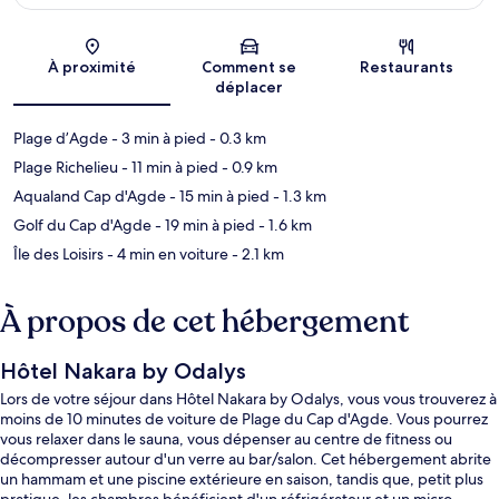
Carte
À proximité
Comment se
Restaurants
déplacer
Plage d’Agde
- 3 min à pied
- 0.3 km
Plage Richelieu
- 11 min à pied
- 0.9 km
Aqualand Cap d'Agde
- 15 min à pied
- 1.3 km
Golf du Cap d'Agde
- 19 min à pied
- 1.6 km
Île des Loisirs
- 4 min en voiture
- 2.1 km
À propos de cet hébergement
Hôtel Nakara by Odalys
Lors de votre séjour dans Hôtel Nakara by Odalys, vous vous trouverez à
moins de 10 minutes de voiture de Plage du Cap d'Agde. Vous pourrez
vous relaxer dans le sauna, vous dépenser au centre de fitness ou
décompresser autour d'un verre au bar/salon. Cet hébergement abrite
un hammam et une piscine extérieure en saison, tandis que, petit plus
pratique, les chambres bénéficient d'un réfrigérateur et un micro-