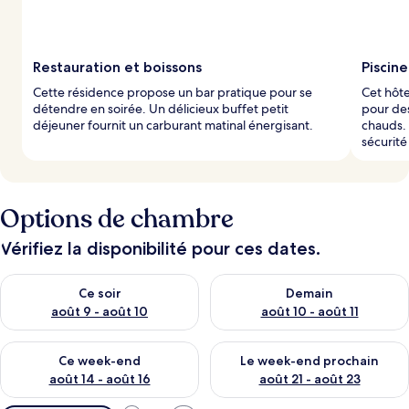
Restauration et boissons
Piscin
Cette résidence propose un bar pratique pour se
Cet hôte
détendre en soirée. Un délicieux buffet petit
pour des
déjeuner fournit un carburant matinal énergisant.
chauds. 
sécurité
Options de chambre
Vérifiez la disponibilité pour ces dates.
Vérifier la disponibilité pour ce soir août 9 - août 10
Vérifier la disponibilité pour 
Ce soir
Demain
août 9 - août 10
août 10 - août 11
Vérifier la disponibilité pour ce week-end août 14 - août 16
Vérifier la disponibilité pour
Ce week-end
Le week-end prochain
août 14 - août 16
août 21 - août 23