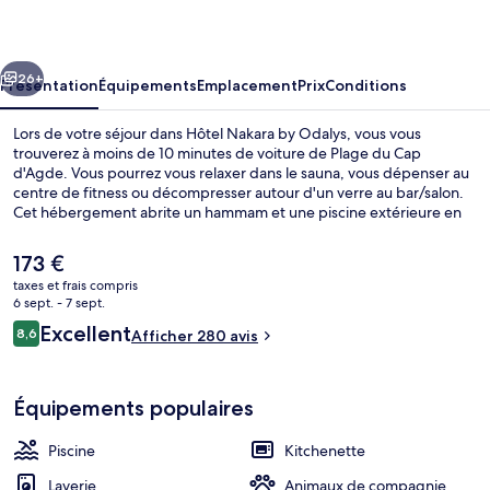
by
Odalys
cédent
Suivant
26+
Présentation
Équipements
Emplacement
Prix
Conditions
Lors de votre séjour dans Hôtel Nakara by Odalys, vous vous
trouverez à moins de 10 minutes de voiture de Plage du Cap
d'Agde. Vous pourrez vous relaxer dans le sauna, vous dépenser au
centre de fitness ou décompresser autour d'un verre au bar/salon.
Cet hébergement abrite un hammam et une piscine extérieure en
saison, tandis que, petit plus pratique, les chambres bénéficient
d'un réfrigérateur et un micro-ondes.
Le
173 €
prix
taxes et frais compris
actuel
6 sept. - 7 sept.
Extérieur
est
Avis
Excellent
8,6
Afficher 280 avis
de
8,6 sur 10
voyageurs
173 €.
Équipements populaires
Piscine
Kitchenette
Laverie
Animaux de compagnie