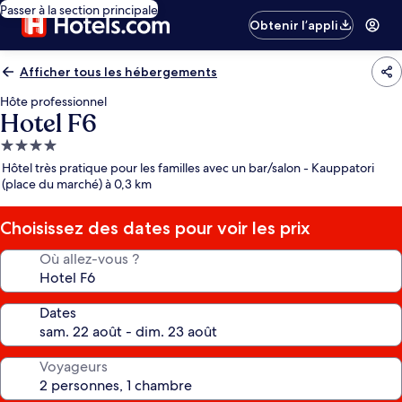
Passer à la section principale
Obtenir l’appli
Afficher tous les hébergements
Hôte professionnel
Hotel F6
Hébergement
4.0 étoiles
Hôtel très pratique pour les familles avec un bar/salon - Kauppatori
(place du marché) à 0,3 km
Choisissez des dates pour voir les prix
Où allez-vous ?
Dates
Voyageurs