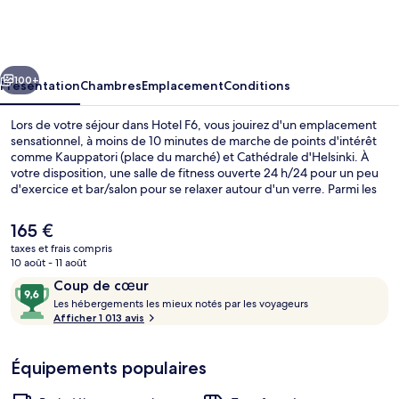
F6
cédent
Suivant
100+
Présentation
Chambres
Emplacement
Conditions
Lors de votre séjour dans Hotel F6, vous jouirez d'un emplacement
sensationnel, à moins de 10 minutes de marche de points d'intérêt
comme Kauppatori (place du marché) et Cathédrale d'Helsinki. À
votre disposition, une salle de fitness ouverte 24 h/24 pour un peu
d'exercice et bar/salon pour se relaxer autour d'un verre. Parmi les
avantages offerts par cet hébergement : des vélos gratuits, une
terrasse et un jardin. Les autres voyageurs adorent le personnel
Le
165 €
attentionné et le petit déjeuner. L'hébergement se situe à une très
prix
taxes et frais compris
courte distance à pied des transports publics : Station de métro de
actuel
10 août - 11 août
Kauppatori se trouve à 4 min et Station de métro d'Eteläranta, à 4
Cour
est
Avis
9,6
min.
Coup de cœur
de
voyageurs
L
sur
Les hébergements les mieux notés par les voyageurs
165 €.
e
Afficher 1 013 avis
10,
s
Coup
de
Équipements populaires
h
cœur
é
b