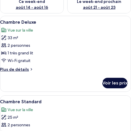
Ce week-end
Le week-end prochain
août 14 - août 16
août 21 - août 23
Afficher
Une chambre d’hôtel moderne, dotée d’
13
Chambre Deluxe
toutes
Vue sur la ville
les
33 m²
photos
pour
2 personnes
ce
1 très grand lit
type
Wi-Fi gratuit
de
Plus
Plus de détails
chambre :
de
Chambre
détails
Voir les prix
sur
Deluxe
le
type
Afficher
Une chambre d’hôtel équipée d’un lit, 
11
de
Chambre Standard
toutes
chambre
Vue sur la ville
Chambre
les
Deluxe
25 m²
photos
pour
2 personnes