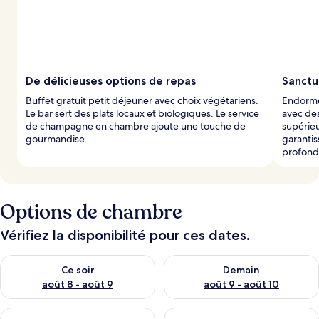
s
p
a
r
l
De délicieuses options de repas
Sanctu
e
Buffet gratuit petit déjeuner avec choix végétariens.
Endorme
s
Le bar sert des plats locaux et biologiques. Le service
avec des
de champagne en chambre ajoute une touche de
supérieu
v
gourmandise.
garanti
o
profond
y
a
g
e
Options de chambre
u
r
s
Vérifiez la disponibilité pour ces dates.
Vérifier la disponibilité pour ce soir août 8 - août 9
Vérifier la disponibilité pour 
Ce soir
Demain
août 8 - août 9
août 9 - août 10
Vérifier la disponibilité pour ce week-end août 14 - août 16
Vérifier la disponibilité pour