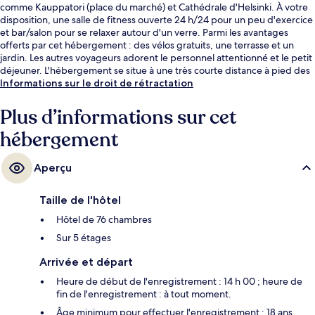
comme Kauppatori (place du marché) et Cathédrale d'Helsinki. À votre
disposition, une salle de fitness ouverte 24 h/24 pour un peu d'exercice
et bar/salon pour se relaxer autour d'un verre. Parmi les avantages
offerts par cet hébergement : des vélos gratuits, une terrasse et un
jardin. Les autres voyageurs adorent le personnel attentionné et le petit
déjeuner. L'hébergement se situe à une très courte distance à pied des
transports publics : Station de métro de Kauppatori se trouve à 4 min et
Informations sur le droit de rétractation
Station de métro d'Eteläranta, à 4 min.
Plus d’informations sur cet
hébergement
Aperçu
Taille de l'hôtel
Hôtel de 76 chambres
Sur 5 étages
Arrivée et départ
Heure de début de l'enregistrement : 14 h 00 ; heure de
fin de l'enregistrement : à tout moment.
Âge minimum pour effectuer l'enregistrement : 18 ans