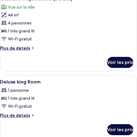
toutes
chambre
Vue sur la ville
Chambre
les
Supérieure
44 m²
photos
pour
4 personnes
ce
1 très grand lit
type
Wi-Fi gratuit
de
Plus
Plus de détails
chambre :
de
Chambre
détails
Voir les prix
sur
Majestueuse
le
(Deluxe)
type
Afficher
Literie de qualité supérieure, couette 
16
de
Deluxe king Room
toutes
chambre
1 personne
Chambre
les
Majestueuse
1 très grand lit
photos
(Deluxe)
pour
Wi-Fi gratuit
ce
Plus
Plus de détails
type
de
détails
de
Voir les prix
sur
chambre :
le