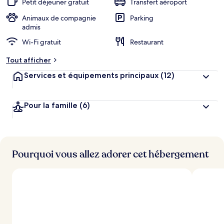
Petit déjeuner gratuit
Transfert aéroport
e
r
Animaux de compagnie
Parking
g
admis
e
Wi-Fi gratuit
Restaurant
m
e
Tout afficher
n
t
Services et équipements principaux
(12)
s
l
Pour la famille
(6)
e
s
m
i
Pourquoi vous allez adorer cet hébergement
e
u
x
n
o
t
é