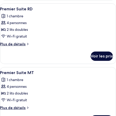
Twin
type
Afficher
Une chambre d’hôtel avec deux lits, un
Family
4
de
Premier Suite RD
toutes
chambre
1 chambre
Ondol
les
Twin
4 personnes
photos
Family
pour
2 lits doubles
ce
Wi-Fi gratuit
type
Plus
Plus de détails
de
de
chambre :
détails
Voir les prix
sur
Premier
le
Suite
type
Afficher
Une chambre d’hôtel moderne avec deux
RD
3
de
Premier Suite MT
toutes
chambre
1 chambre
Premier
les
Suite
4 personnes
photos
RD
pour
2 lits doubles
ce
Wi-Fi gratuit
type
Plus
Plus de détails
de
de