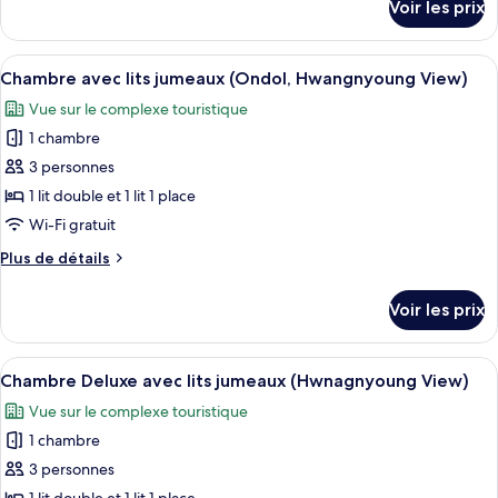
Voir les prix
sur
Tradition
le
(Ondol,
type
Afficher
Literie hypoallergénique, coffres-fort
Hwangnyoung
3
de
Chambre avec lits jumeaux (Ondol, Hwangnyoung View)
toutes
View)
chambre
Vue sur le complexe touristique
Chambre
les
Tradition
1 chambre
photos
(Ondol,
pour
3 personnes
Hwangnyoung
ce
View)
1 lit double et 1 lit 1 place
type
Wi-Fi gratuit
de
Plus
Plus de détails
chambre :
de
Chambre
détails
Voir les prix
sur
avec
le
lits
type
Afficher
Une chambre d’hôtel moderne, dotée d’
jumeaux
4
de
Chambre Deluxe avec lits jumeaux (Hwnagnyoung View)
toutes
(Ondol,
chambre
Vue sur le complexe touristique
Chambre
les
Hwangnyoung
avec
1 chambre
photos
View)
lits
pour
3 personnes
jumeaux
ce
(Ondol,