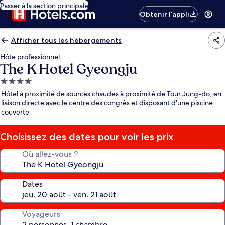
Passer à la section principale
Obtenir l’appli
Afficher tous les hébergements
Hôte professionnel
The K Hotel Gyeongju
Hébergement
4.0 étoiles
Hôtel à proximité de sources chaudes à proximité de Tour Jung-do, en
liaison directe avec le centre des congrès et disposant d'une piscine
couverte
Choisissez des dates pour voir les prix
Où allez-vous ?
Dates
Voyageurs