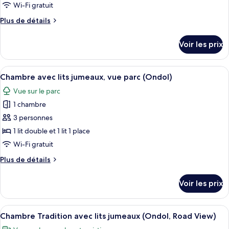
vue
type
Wi-Fi gratuit
montagne
de
Plus
Plus de détails
chambre :
de
Chambre
détails
Voir les prix
sur
Deluxe
le
avec
type
Afficher
Une chambre d’hôtel avec un bureau en 
lits
5
de
Chambre avec lits jumeaux, vue parc (Ondol)
toutes
jumeaux,
chambre
Vue sur le parc
Chambre
les
vue
Deluxe
1 chambre
photos
montagne
avec
pour
3 personnes
(Sky)
lits
ce
jumeaux,
1 lit double et 1 lit 1 place
vue
type
Wi-Fi gratuit
montagne
de
(Sky)
Plus
Plus de détails
chambre :
de
Chambre
détails
Voir les prix
sur
avec
le
lits
type
Afficher
Literie hypoallergénique, coffres-fort
jumeaux,
4
de
Chambre Tradition avec lits jumeaux (Ondol, Road View)
toutes
vue
chambre