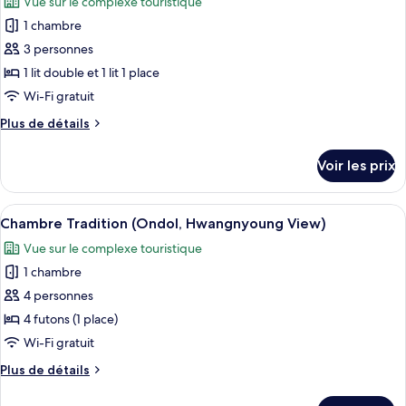
Vue sur le complexe touristique
Chambre
les
parc
avec
1 chambre
photos
(Ondol)
lits
pour
3 personnes
jumeaux,
ce
vue
1 lit double et 1 lit 1 place
parc
type
Wi-Fi gratuit
(Ondol)
de
Plus
Plus de détails
chambre :
de
Chambre
détails
Voir les prix
sur
Tradition
le
avec
type
Afficher
Une pièce dotée d’une grande fenêtre,
lits
2
de
Chambre Tradition (Ondol, Hwangnyoung View)
toutes
jumeaux
chambre
Vue sur le complexe touristique
Chambre
les
(Ondol,
Tradition
1 chambre
photos
Road
avec
pour
4 personnes
View)
lits
ce
jumeaux
4 futons (1 place)
(Ondol,
type
Wi-Fi gratuit
Road
de
View)
Plus
Plus de détails
chambre :
de
Chambre
détails