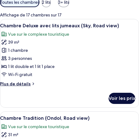
Filtres
Toutes les chambres
2 lits
3+ lits
disponibles
pour
Affichage de 17 chambres sur 17
les
Afficher
Une chambre d’hôtel avec deux lits, un
4
Chambre Deluxe avec lits jumeaux (Sky, Road view)
chambres
toutes
Vue sur le complexe touristique
les
39 m²
photos
pour
1 chambre
ce
3 personnes
type
1 lit double et 1 lit 1 place
de
Wi-Fi gratuit
chambre :
Plus
Plus de détails
Chambre
de
Deluxe
détails
Voir les prix
avec
sur
le
lits
type
Afficher
Une pièce dotée d’une grande fenêtre,
jumeaux
5
de
Chambre Tradition (Ondol, Road view)
toutes
(Sky,
chambre
Vue sur le complexe touristique
Chambre
les
Road
Deluxe
31 m²
photos
view)