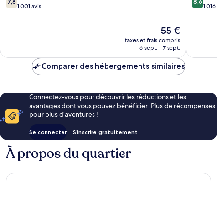
7,8
8,6
sur
sur
1 001 avis
1 016
10,
10,
Bien,
Excellen
Le
55 €
1 001 avis
1 016 avi
nouveau
taxes et frais compris
prix
6 sept. - 7 sept.
est
de
Comparer des hébergements similaires
55 €
Connectez-vous pour découvrir les réductions et les
avantages dont vous pouvez bénéficier. Plus de récompenses
pour plus d’aventures !
Se connecter
S’inscrire gratuitement
À propos du quartier