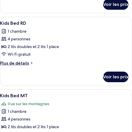
chambre :
détails
Voir les prix
sur
Premier
le
Suite
type
Afficher
Une chambre moderne avec un lit supe
MT
3
de
Kids Bed RD
toutes
chambre
1 chambre
Premier
les
Suite
4 personnes
photos
MT
pour
2 lits doubles et 2 lits 1 place
ce
Wi-Fi gratuit
type
Plus
Plus de détails
de
de
chambre :
détails
Voir les prix
sur
Kids
le
Bed
type
Afficher
Une chambre à coucher moderne avec u
RD
2
de
Kids Bed MT
toutes
chambre
Vue sur les montagnes
Kids
les
Bed
1 chambre
photos
RD
pour
4 personnes
ce
2 lits doubles et 2 lits 1 place