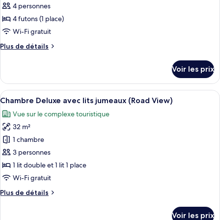
avec
pour
4 personnes
lits
ce
jumeaux
4 futons (1 place)
(Sky,
type
Wi-Fi gratuit
Road
de
view)
Plus
Plus de détails
chambre :
de
Chambre
détails
Voir les prix
sur
Tradition
le
(Ondol,
type
Afficher
Une chambre d’hôtel moderne, dotée d’
Road
4
de
Chambre Deluxe avec lits jumeaux (Road View)
toutes
view)
chambre
Vue sur le complexe touristique
Chambre
les
Tradition
32 m²
photos
(Ondol,
pour
1 chambre
Road
ce
view)
3 personnes
type
1 lit double et 1 lit 1 place
de
Wi-Fi gratuit
chambre :
Plus
Plus de détails
Chambre
de
Deluxe
détails
Voir les prix
avec
sur