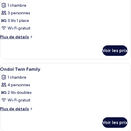
toutes
View)
chambre
1 chambre
Chambre
les
Deluxe
3 personnes
photos
(Sky,
pour
3 lits 1 place
Hwangnyoung
ce
View)
Wi-Fi gratuit
type
Plus
Plus de détails
de
de
chambre :
détails
Voir les prix
sur
Ondol
le
Triple
type
Afficher
Une chambre d’hôtel avec deux lits, un
1
de
Ondol Twin Family
toutes
chambre
1 chambre
Ondol
les
Triple
4 personnes
photos
pour
2 lits doubles
ce
Wi-Fi gratuit
type
Plus
Plus de détails
de
de
chambre :
détails
Voir les prix
sur
Ondol
le