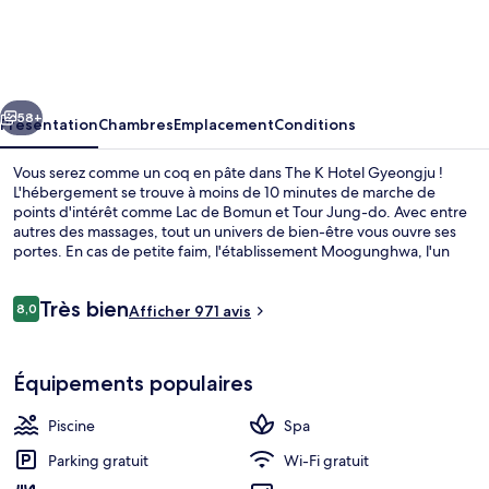
K
Hotel
Gyeongju
cédent
Suivant
58+
Présentation
Chambres
Emplacement
Conditions
Vous serez comme un coq en pâte dans The K Hotel Gyeongju !
L'hébergement se trouve à moins de 10 minutes de marche de
points d'intérêt comme Lac de Bomun et Tour Jung-do. Avec entre
autres des massages, tout un univers de bien-être vous ouvre ses
portes. En cas de petite faim, l'établissement Moogunghwa, l'un
des 2 restaurants, vous accueille au moment du petit déjeuner, du
déjeuner et du dîner pour vous servir des spécialités Cuisine
Avis
Très bien
coréenne. Au menu des petits plus offerts sur place, on trouve une
8,0
Afficher 971 avis
8,0 sur 10
voyageurs
piscine couverte, une salle de fitness et un sauna. Sympa non ?
Sources chaudes
Équipements populaires
Piscine
Spa
Parking gratuit
Wi-Fi gratuit