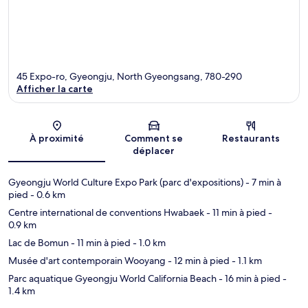
45 Expo-ro, Gyeongju, North Gyeongsang, 780-290
Afficher la carte
Carte
À proximité
Comment se
Restaurants
déplacer
Gyeongju World Culture Expo Park (parc d'expositions)
- 7 min à
pied
- 0.6 km
Centre international de conventions Hwabaek
- 11 min à pied
-
0.9 km
Lac de Bomun
- 11 min à pied
- 1.0 km
Musée d'art contemporain Wooyang
- 12 min à pied
- 1.1 km
Parc aquatique Gyeongju World California Beach
- 16 min à pied
-
1.4 km