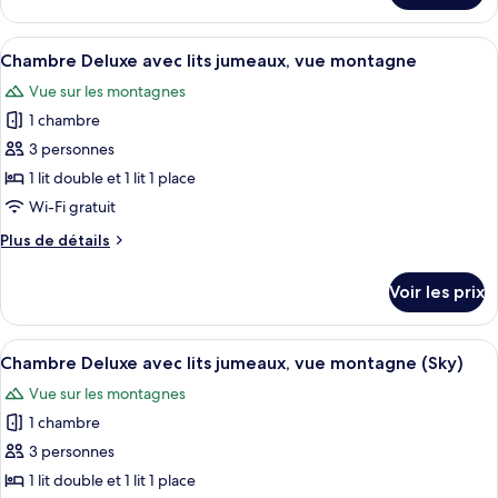
le
lits
type
Afficher
Une chambre d’hôtel moderne, dotée d’
jumeaux
5
de
Chambre Deluxe avec lits jumeaux, vue montagne
toutes
(Road
chambre
Vue sur les montagnes
Chambre
les
View)
Deluxe
1 chambre
photos
avec
pour
3 personnes
lits
ce
jumeaux
1 lit double et 1 lit 1 place
(Road
type
Wi-Fi gratuit
View)
de
Plus
Plus de détails
chambre :
de
Chambre
détails
Voir les prix
sur
Deluxe
le
avec
type
Afficher
Une chambre d’hôtel avec deux lits, un
lits
6
de
Chambre Deluxe avec lits jumeaux, vue montagne (Sky)
toutes
jumeaux,
chambre
Vue sur les montagnes
Chambre
les
vue
Deluxe
1 chambre
photos
montagne
avec
pour
3 personnes
lits
ce
jumeaux,
1 lit double et 1 lit 1 place