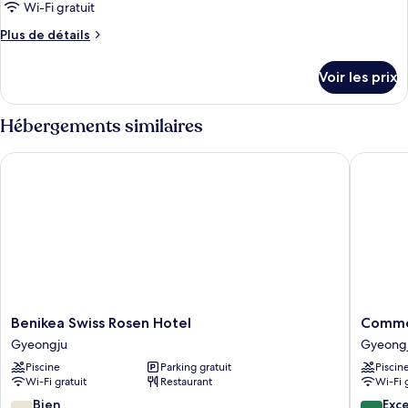
type
Wi-Fi gratuit
de
Plus
Plus de détails
chambre :
de
Kids
détails
Voir les prix
sur
Bed
le
MT
type
Hébergements similaires
de
chambre
Benikea Swiss Rosen Hotel
Commodo
Kids
Bed
MT
Benikea
Commod
Benikea Swiss Rosen Hotel
Commo
Swiss
Hotel
Gyeongju
Gyeong
Rosen
Gyeong
Piscine
Parking gratuit
Piscin
Hotel
Gyeong
Wi-Fi gratuit
Restaurant
Wi-Fi 
Gyeongju
7.8
8.6
Bien
Exce