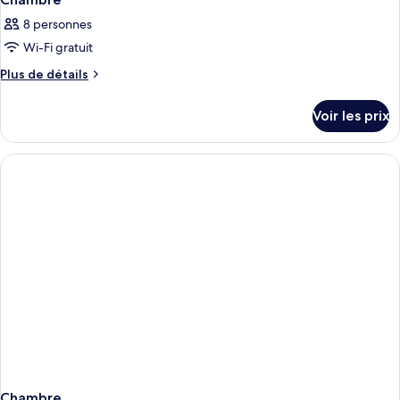
8 personnes
Wi-Fi gratuit
Plus
Plus de détails
de
détails
Voir les prix
sur
le
type
de
chambre
Chambre
Chambre