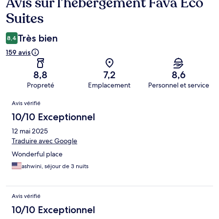
Avis sur l’hébergement Fava Eco
Avis
Suites
Très bien
8,4
159 avis
8,8
7,2
8,6
Propreté
Emplacement
Personnel et service
Avis
Avis vérifié
10/10 Exceptionnel
12 mai 2025
Traduire avec Google
Wonderful place
ashwini, séjour de 3 nuits
Avis vérifié
10/10 Exceptionnel