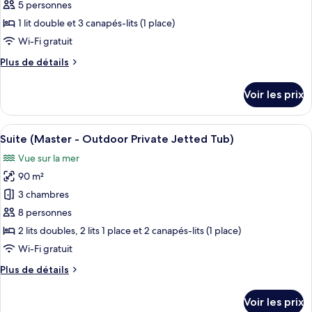
ce
(Outdoor
5 personnes
Private
type
1 lit double et 3 canapés-lits (1 place)
Jetted
de
Wi-Fi gratuit
Tub)
chambre :
Plus
Plus de détails
Suite
de
Majestueuse
détails
Voir les prix
(Outdoor
sur
le
Private
type
Afficher
Une piscine sur le toit offrant une vue 
Jetted
31
de
Suite (Master - Outdoor Private Jetted Tub)
toutes
Tub)
chambre
Vue sur la mer
Suite
les
Majestueuse
90 m²
photos
(Outdoor
pour
3 chambres
Private
ce
Jetted
8 personnes
Tub)
type
2 lits doubles, 2 lits 1 place et 2 canapés-lits (1 place)
de
Wi-Fi gratuit
chambre :
Plus
Plus de détails
Suite
de
(Master
détails
Voir les prix
-
sur