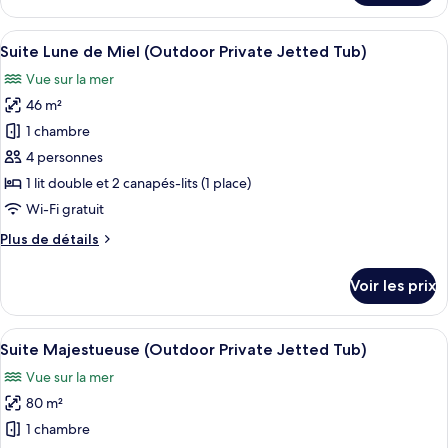
le
type
Afficher
Un bain à remous avec vue sur un pays
50
de
Suite Lune de Miel (Outdoor Private Jetted Tub)
toutes
chambre
Vue sur la mer
Suite
les
Familiale
46 m²
photos
pour
1 chambre
ce
4 personnes
type
1 lit double et 2 canapés-lits (1 place)
de
Wi-Fi gratuit
chambre :
Plus
Plus de détails
Suite
de
Lune
détails
Voir les prix
de
sur
le
Miel
type
Afficher
Un salon moderne et bien éclairé, ave
(Outdoor
43
de
Suite Majestueuse (Outdoor Private Jetted Tub)
toutes
Private
chambre
Vue sur la mer
Suite
les
Jetted
Lune
80 m²
photos
Tub)
de
pour
1 chambre
Miel