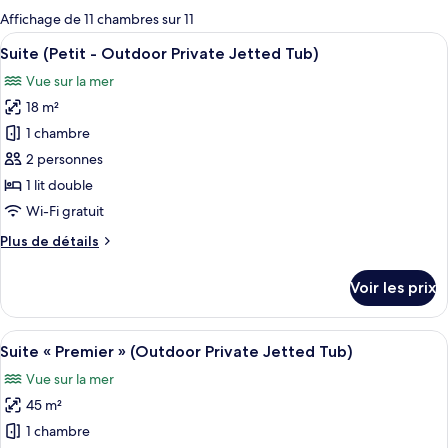
pour
Affichage de 11 chambres sur 11
les
Afficher
Une pièce avec un lit, des murs blancs 
6
Suite (Petit - Outdoor Private Jetted Tub)
chambres
toutes
Vue sur la mer
les
18 m²
photos
pour
1 chambre
ce
2 personnes
type
1 lit double
de
Wi-Fi gratuit
chambre :
Plus
Plus de détails
Suite
de
(Petit
détails
Voir les prix
-
sur
le
Outdoor
type
Afficher
Une pièce moderne et minimaliste, ave
Private
13
de
Suite « Premier » (Outdoor Private Jetted Tub)
toutes
Jetted
chambre
Vue sur la mer
Suite
les
Tub)
(Petit
45 m²
photos
-
pour
1 chambre
Outdoor