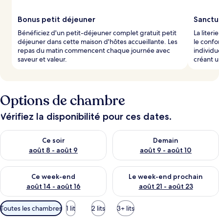
Bonus petit déjeuner
Sanctu
Bénéficiez d'un petit-déjeuner complet gratuit petit
La liter
déjeuner dans cette maison d'hôtes accueillante. Les
le confo
repas du matin commencent chaque journée avec
individu
saveur et valeur.
créant 
Options de chambre
Vérifiez la disponibilité pour ces dates.
Vérifier la disponibilité pour ce soir août 8 - août 9
Vérifier la disponibilité pour 
Ce soir
Demain
août 8 - août 9
août 9 - août 10
Vérifier la disponibilité pour ce week-end août 14 - août 16
Vérifier la disponibilité pour
Ce week-end
Le week-end prochain
août 14 - août 16
août 21 - août 23
Filtres
Toutes les chambres
1 lit
2 lits
3+ lits
disponibles