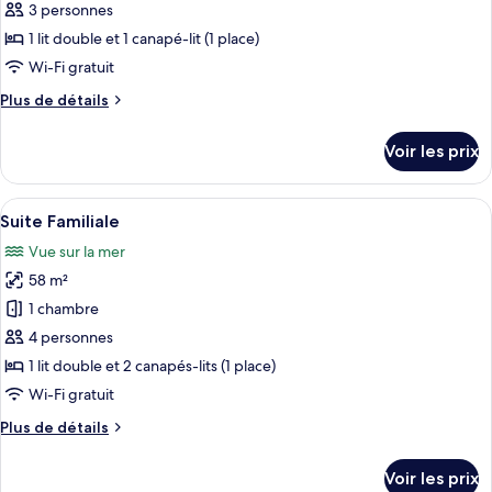
ce
Private
3 personnes
Jetted
type
1 lit double et 1 canapé-lit (1 place)
Tub)
de
Wi-Fi gratuit
chambre :
Plus
Plus de détails
Suite
de
«
détails
Voir les prix
Premier
sur
le
»
type
Afficher
Une cuisine de taille réduite avec des
(Outdoor
8
de
Suite Familiale
toutes
Private
chambre
Vue sur la mer
Suite
les
Jetted
«
58 m²
photos
Tub)
Premier
pour
1 chambre
»
ce
(Outdoor
4 personnes
Private
type
1 lit double et 2 canapés-lits (1 place)
Jetted
de
Wi-Fi gratuit
Tub)
chambre :
Plus
Plus de détails
Suite
de
Familiale
détails
Voir les prix
sur