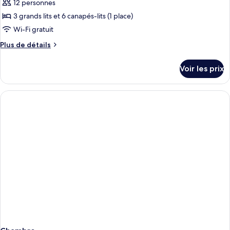
ce
Jetted
12 personnes
Tub)
type
3 grands lits et 6 canapés-lits (1 place)
de
Wi-Fi gratuit
chambre :
Plus
Plus de détails
Villa
de
Confort
détails
Voir les prix
sur
le
type
de
chambre
Villa
Confort