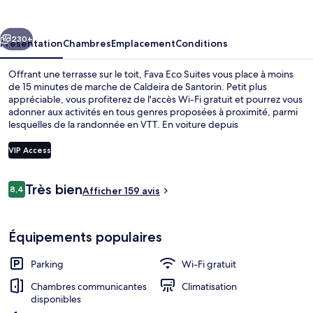
Suites
cédent
Suivant
230+
Présentation
Chambres
Emplacement
Conditions
Offrant une terrasse sur le toit, Fava Eco Suites vous place à moins
de 15 minutes de marche de Caldeira de Santorin. Petit plus
appréciable, vous profiterez de l'accès Wi-Fi gratuit et pourrez vous
adonner aux activités en tous genres proposées à proximité, parmi
lesquelles de la randonnée en VTT. En voiture depuis
l'hébergement, il ne vous faudra qu'une dizaine de minutes pour
rejoindre des sites comme Château d'Oia et Point de vue de l’église
VIP Access
du dôme bleu d’Oia.
Avis
Très bien
8,4
Literie hypoallergénique, coffres-fort
Afficher 159 avis
8,4 sur 10
voyageurs
Équipements populaires
Parking
Wi-Fi gratuit
Chambres communicantes
Climatisation
disponibles