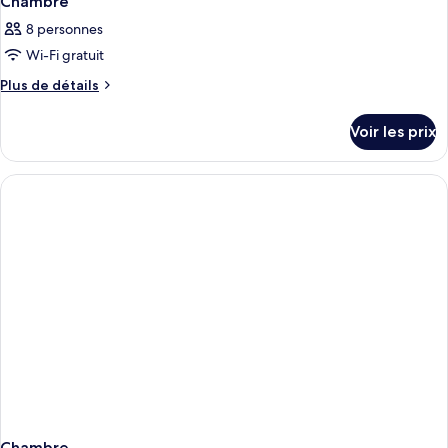
Chambre
8 personnes
Wi-Fi gratuit
Plus
Plus de détails
de
détails
Voir les prix
sur
le
type
de
chambre
Chambre
Chambre