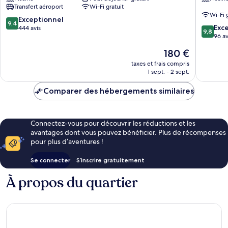
-
by
Transfert aéroport
Wi-Fi gratuit
Oia
K&K
Wi-Fi 
Santorini
Santorin
9.4
Exceptionnel
9,4
9.8
Exc
sur
444 avis
9,8
sur
96 av
10,
10,
Exceptionnel,
Le
180 €
Exceptio
444 avis
nouveau
96 avis
taxes et frais compris
prix
1 sept. - 2 sept.
est
de
Comparer des hébergements similaires
180 €
Connectez-vous pour découvrir les réductions et les
avantages dont vous pouvez bénéficier. Plus de récompenses
pour plus d’aventures !
Se connecter
S’inscrire gratuitement
À propos du quartier