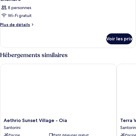
8 personnes
Wi-Fi gratuit
Plus
Plus de détails
de
détails
Voir les prix
sur
le
type
Hébergements similaires
de
chambre
Aethrio Sunset Village - Oia
Terra Ve
Chambre
Aethrio
Terra
Aethrio Sunset Village - Oia
Terra 
Sunset
Verde
Santorini
Santorin
Village
Oia
Piscine
Petit déjeuner gratuit
Piscin