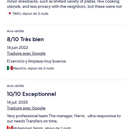
minor drawbacks, such as limited variety of plates, few cooking
utensils, and less privacy with the neighbors, but these were not
major issues for us.
TAKU, séjour de 2 nuits
Avis vérifié
8/10 Très bien
14 juin 2022
Traduire avec Google
El servicio y limpieza muy buenos
Mauricio, séjour de 3 nuits
Avis vérifié
10/10 Exceptionnel
14 juil. 2025
Traduire avec Google
Very professional team The manager, Harris , ultra responsive to
our needs Transfers on time,
Mohammad Tamim, séjour de 2 nuits