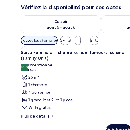
Vérifiez la disponibilité pour ces dates.
Vérifier la disponibilité pour ce soir août 5 - août 6
Vérifier la di
Ce soir
août 5 - août 6
a
Filtres
Toutes les chambres
3+ lits
1 lit
2 lits
disponibles
Afficher
Une chambre d’hôtel avec un li
pour
7
Suite Familiale, 1 chambre, non-fumeurs, cuisine
toutes
les
(Family Unit)
les
chambres
Exceptionnel
10,0
photos
10,0 sur 10
(1 avis)
1 avis
pour
25 m²
ce
1 chambre
type
4 personnes
de
1 grand lit et 2 lits 1 place
chambre :
Wi-Fi gratuit
Suite
Familiale,
Plus
Plus de détails
de
1
détails
chambre,
Voir les pri