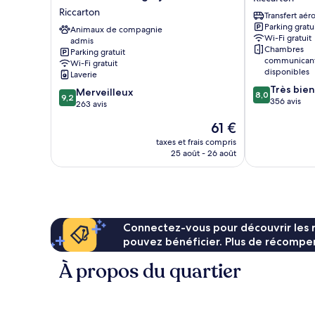
1
Motel-
Riccarton
Riccarton
queen,
Transfert aér
Christchurch
2
Parking gratu
Hagley
Animaux de compagnie
single,
Wi-Fi gratuit
admis
Park
Chambres
1
Parking gratuit
Riccarton
communican
rollaway)
Wi-Fi gratuit
disponibles
Laverie
8.0
Très bien
9.2
Merveilleux
8,0
9,2
sur
356 avis
sur
263 avis
10,
10,
Le
61 €
Très
Merveilleux,
nouveau
bien,
263 avis
taxes et frais compris
prix
356 avis
25 août - 26 août
est
de
61 €
Connectez-vous pour découvrir les 
pouvez bénéficier. Plus de récompen
À propos du quartier