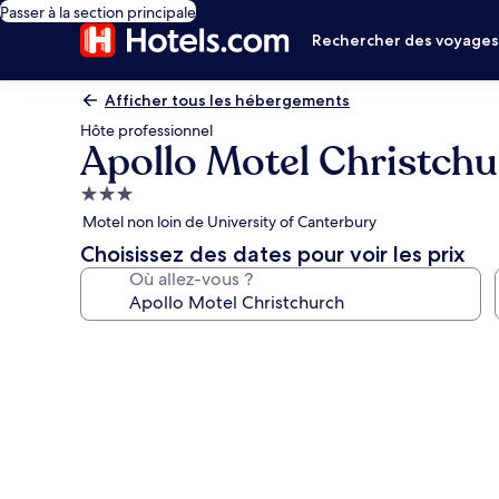
Passer à la section principale
Rechercher des voyage
Afficher tous les hébergements
Hôte professionnel
Apollo Motel Christch
Hébergement
3.0 étoiles
Motel non loin de University of Canterbury
Choisissez des dates pour voir les prix
Où allez-vous ?
Galerie
photos
de
l’hébergement
Apollo