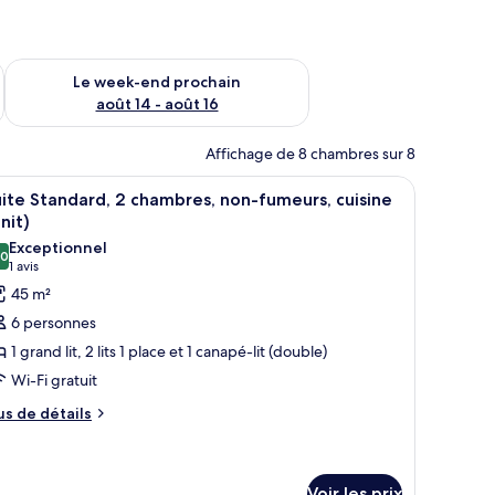
-end août 7 - août 9
Vérifier la disponibilité pour le week-end prochain août 14 - a
Le week-end prochain
août 14 - août 16
Affichage de 8 chambres sur 8
able de chevet, une lampe, un miroir, une horloge et un panneau indiquant la
fficher
Une chambre à coucher bien rangée, avec un g
6
ite Standard, 2 chambres, non-fumeurs, cuisine
outes
nit)
s
Exceptionnel
,0
hotos
10,0 sur 10
(1 avis)
1 avis
our
45 m²
e
6 personnes
ype
1 grand lit, 2 lits 1 place et 1 canapé-lit (double)
e
Wi-Fi gratuit
hambre :
us
uite
us de détails
e
tandard,
tails
r
hambres,
Voir les prix