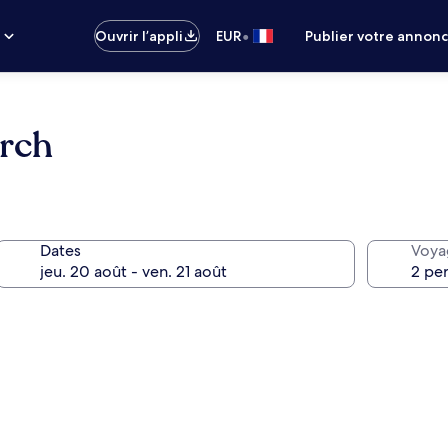
•
s
Ouvrir l’appli
EUR
Publier votre annon
urch
Dates
Voya