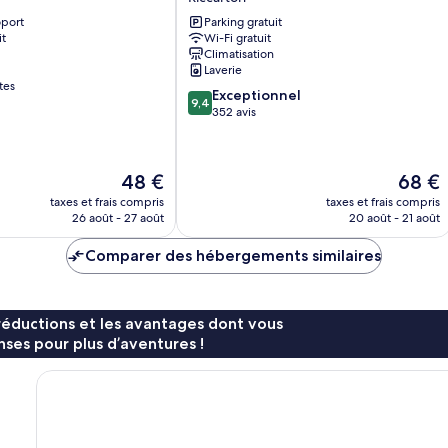
Lodge
oport
Parking gratuit
Riccarton
it
Wi-Fi gratuit
Climatisation
Laverie
tes
9.4
Exceptionnel
9,4
sur
352 avis
10,
Exceptionnel,
352 avis
Le
Le
48 €
68 €
nouveau
nouvea
taxes et frais compris
taxes et frais compris
prix
prix
26 août - 27 août
20 août - 21 août
est
est
de
de
Comparer des hébergements similaires
48 €
68 €
réductions et les avantages dont vous
ses pour plus d’aventures !