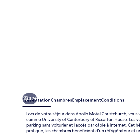
Motel
Christchurch
47+
Présentation
Chambres
Emplacement
Conditions
Lors de votre séjour dans Apollo Motel Christchurch, vous v
comme University of Canterbury et Riccarton House. Les voy
parking sans voiturier et l'accès par câble à Internet. Cet 
pratique, les chambres bénéficient d'un réfrigérateur et 