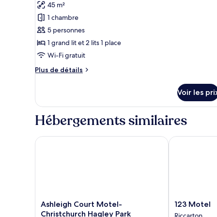
cuisine
pour
45 m²
ce
1 chambre
type
5 personnes
de
1 grand lit et 2 lits 1 place
chambre :
Wi-Fi gratuit
Suite
Standard,
Plus
Plus de détails
de
2
détails
chambres,
Voir les pri
sur
non-
le
fumeurs,
type
Hébergements similaires
de
cuisine
chambre
(Unit
Suite
Ashleigh Court Motel-Christchurch Hagley Park
123 Motel
-
Standard,
2
1
chambres,
queen,
non-
2
fumeurs,
single,
cuisine
(Unit
1
Ashleigh
123
Ashleigh Court Motel-
123 Motel
-
Court
Motel
rollaway)
Christchurch Hagley Park
Riccarton