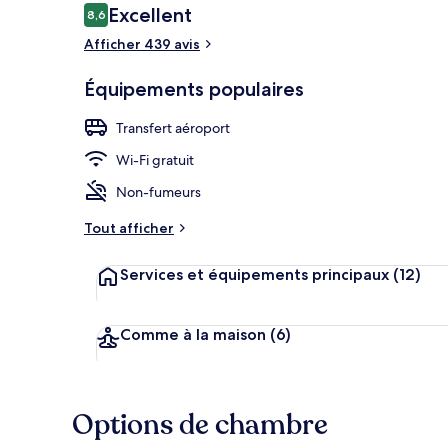
Avis
Excellent
8,6
8,6 sur 10
voyageurs
Afficher 439 avis
Façade de l’
Équipements populaires
Transfert aéroport
Wi-Fi gratuit
Non-fumeurs
Tout afficher
Services et équipements principaux
(12)
Comme à la maison
(6)
Options de chambre