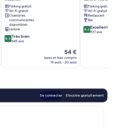
Court
Centre-
Parking gratuit
Parking gratuit
Motel
ville
Wi-Fi gratuit
Wi-Fi gratuit
Riccarton
de
Chambres
Restaurant
Christchurch
communicantes
Bar
disponibles
8.6
Excellent
Laverie
8,6
sur
577 avis
8.4
Très bien
10,
8,4
sur
345 avis
Excellent,
10,
577 avis
Le
54 €
Très
u
nouveau
bien,
taxes et frais compris
tax
prix
345 avis
19 août - 20 août
est
de
54 €
Se connecter
S’inscrire gratuitement