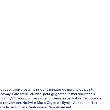
Vidéo du cr
ous vous trouverez à moins de 15 minutes de marche de points
adway. Café est le lieu idéal pour grignoter un morceau tandis
t 24 h/24, vous pourrez siroter un verre au bar/salon. Cet hôtel de
Suite (Pentho
de conventions Nashville Music City et de Ryman Auditorium. Les
erne le personnel attentionné et l'emplacement.