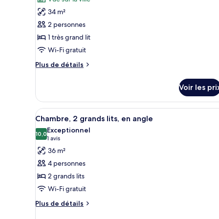
City
Bed
pour
with
View
34 m²
ce
City
2 personnes
View
type
1 très grand lit
de
Wi-Fi gratuit
chambre :
Chambre,
Plus
Plus de détails
1
de
détails
très
Voir les pri
sur
grand
le
lit,
type
Afficher
Une chambre d’hôtel avec deux 
5
de
en
Chambre, 2 grands lits, en angle
toutes
chambre
angle
Exceptionnel
Chambre,
les
10,0
10,0 sur 10
(1 avis)
1 avis
1
photos
36 m²
très
pour
grand
4 personnes
ce
lit,
2 grands lits
en
type
angle
Wi-Fi gratuit
de
chambre :
Plus
Plus de détails
de
Chambre,