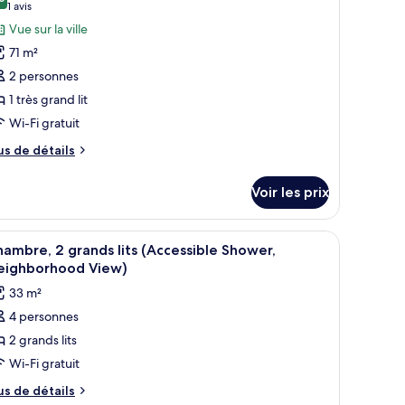
s
8,0 sur 10
(1 avis)
1 avis
hotos
Vue sur la ville
ès
our
and
71 m²
e
2 personnes
e
ype
le
1 très grand lit
e
Wi-Fi gratuit
hambre :
uite
us
us de détails
Thompson)
e
tails
Voir les prix
r
pe
ible par la fenêtre.
 un bureau, une chaise, une vue sur la ville et un panorama urbain visible par
fficher
Une chambre d’hôtel avec deux lits, un bureau,
3
e
ambre, 2 grands lits (Accessible Shower,
outes
hambre
eighborhood View)
ite
s
33 m²
hompson)
hotos
4 personnes
our
2 grands lits
e
ype
Wi-Fi gratuit
e
us
us de détails