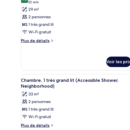
les
9,8 sur 10
(32 avis)
32 avis
personnes
1
photos
très
29 m²
à
pour
grand
mobilité
2 personnes
lit,
ce
réduite
accessible
1 très grand lit
type
aux
(Shower)
Wi-Fi gratuit
de
personnes
à
chambre :
Plus
Plus de détails
mobilité
de
Chambre,
réduite
détails
1
(Shower)
sur
très
le
Voir les pri
grand
type
de
lit
Afficher
Une chambre d’hôtel avec un gra
chambre
2
Chambre, 1 très grand lit (Accessible Shower,
Chambre,
toutes
Neighborhood)
1
les
très
33 m²
photos
grand
2 personnes
lit
pour
1 très grand lit
ce
type
Wi-Fi gratuit
de
Plus
Plus de détails