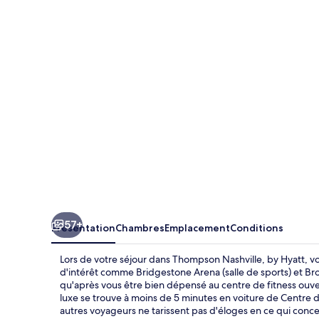
Nashville,
by
Hyatt
57+
Présentation
Chambres
Emplacement
Conditions
Lors de votre séjour dans Thompson Nashville, by Hyatt, v
d'intérêt comme Bridgestone Arena (salle de sports) et Bro
qu'après vous être bien dépensé au centre de fitness ouver
luxe se trouve à moins de 5 minutes en voiture de Centre 
autres voyageurs ne tarissent pas d'éloges en ce qui conc