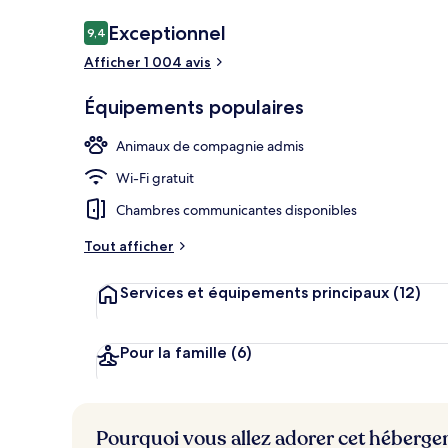
Avis
Exceptionnel
9,4
9,4 sur 10
voyageurs
Afficher 1 004 avis
Bar sur le toit
Équipements populaires
Animaux de compagnie admis
Wi-Fi gratuit
Chambres communicantes disponibles
Tout afficher
Services et équipements principaux
(12)
Pour la famille
(6)
Pourquoi vous allez adorer cet héberg