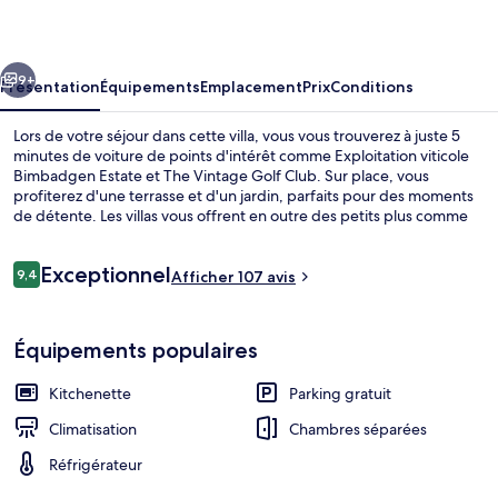
Hunter
Valley
cédent
Suivant
9+
Présentation
Équipements
Emplacement
Prix
Conditions
Lors de votre séjour dans cette villa, vous vous trouverez à juste 5
minutes de voiture de points d'intérêt comme Exploitation viticole
Bimbadgen Estate et The Vintage Golf Club. Sur place, vous
profiterez d'une terrasse et d'un jardin, parfaits pour des moments
de détente. Les villas vous offrent en outre des petits plus comme
des lits avec surmatelas avec une literie de qualité supérieure.
Avis
Exceptionnel
9,4
Afficher 107 avis
9,4 sur 10
voyageurs
Cottage One | Vue de la chambre
Équipements populaires
Kitchenette
Parking gratuit
Climatisation
Chambres séparées
Réfrigérateur