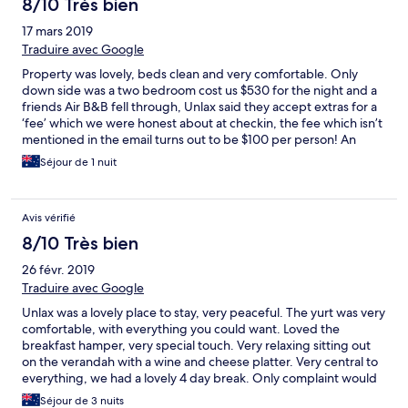
8/10 Très bien
17 mars 2019
Traduire avec Google
Property was lovely, beds clean and very comfortable. Only
down side was a two bedroom cost us $530 for the night and a
friends Air B&B fell through, Unlax said they accept extras for a
‘fee’ which we were honest about at checkin, the fee which isn’t
mentioned in the email turns out to be $100 per person! An
uncomfortable roll away bed was offered but the lounge had
Séjour de 1 nuit
more padding. We found the ‘fee’ was very excessive given
what was offered.
Avis vérifié
8/10 Très bien
26 févr. 2019
Traduire avec Google
Unlax was a lovely place to stay, very peaceful. The yurt was very
comfortable, with everything you could want. Loved the
breakfast hamper, very special touch. Very relaxing sitting out
on the verandah with a wine and cheese platter. Very central to
everything, we had a lovely 4 day break. Only complaint would
be the very hard pillows and soft bed, we bought new pillows,
Séjour de 3 nuits