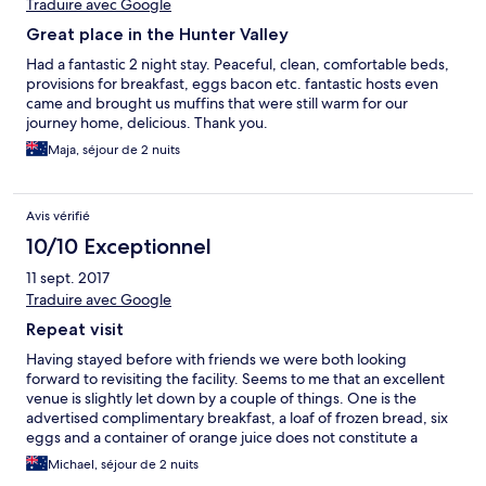
Traduire avec Google
Great place in the Hunter Valley
Had a fantastic 2 night stay. Peaceful, clean, comfortable beds,
provisions for breakfast, eggs bacon etc. fantastic hosts even
came and brought us muffins that were still warm for our
journey home, delicious. Thank you.
Maja, séjour de 2 nuits
Avis vérifié
10/10 Exceptionnel
11 sept. 2017
Traduire avec Google
Repeat visit
Having stayed before with friends we were both looking
forward to revisiting the facility. Seems to me that an excellent
venue is slightly let down by a couple of things. One is the
advertised complimentary breakfast, a loaf of frozen bread, six
eggs and a container of orange juice does not constitute a
breakfast! Other facilities in the region of a similar nature offer a
Michael, séjour de 2 nuits
much better selection. Secondly, the bathroom selection is very