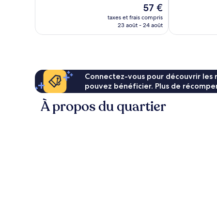
10,
10,
Le
57 €
Bien,
Merveilleux,
nouveau
751 avis
1 001 avis
taxes et frais compris
prix
23 août - 24 août
est
de
57 €
Connectez-vous pour découvrir les 
pouvez bénéficier. Plus de récompen
À propos du quartier