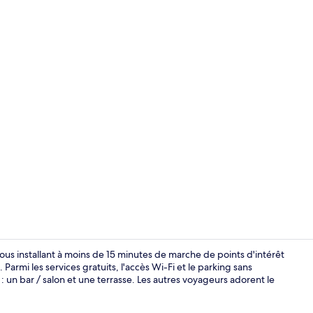
Réception
us installant à moins de 15 minutes de marche de points d'intérêt
mi les services gratuits, l'accès Wi-Fi et le parking sans
: un bar / salon et une terrasse. Les autres voyageurs adorent le
Terrasse/Pat