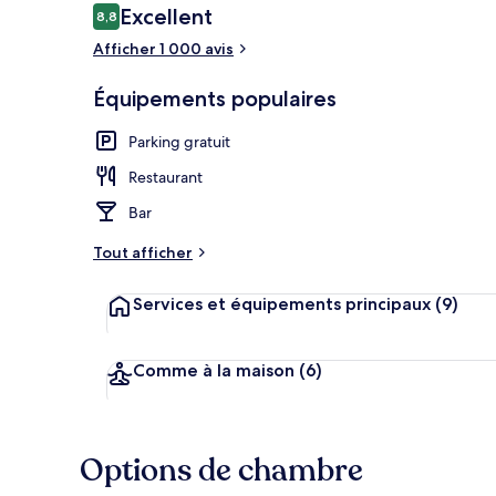
Avis
Excellent
8,8
8,8 sur 10
voyageurs
Afficher 1 000 avis
Chambre Delux
Équipements populaires
Parking gratuit
Restaurant
Bar
Tout afficher
Services et équipements principaux
(9)
Comme à la maison
(6)
Options de chambre