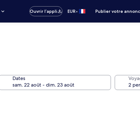
•
s
Ouvrir l’appli
EUR
Publier votre annon
Dates
Voya