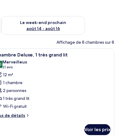
-end août 7 - août 9
Vérifier la disponibilité pour le week-end prochain août 14 - a
Le week-end prochain
août 14 - août 16
Affichage de 8 chambres sur 8
éfrigérateur.
, une armoire, une coiffeuse, une fenêtre avec des rideaux et deux œuvres d
fficher
Une chambre d’hôtel avec un lit, un bureau, 
1
ambre Deluxe, 1 très grand lit
outes
Merveilleux
s
0
9,0 sur 10
(21 avis)
21 avis
hotos
12 m²
our
1 chambre
e
2 personnes
ype
1 très grand lit
e
Wi-Fi gratuit
hambre :
hambre
us
us de détails
eluxe,
e
tails
Voir les prix
r
rès