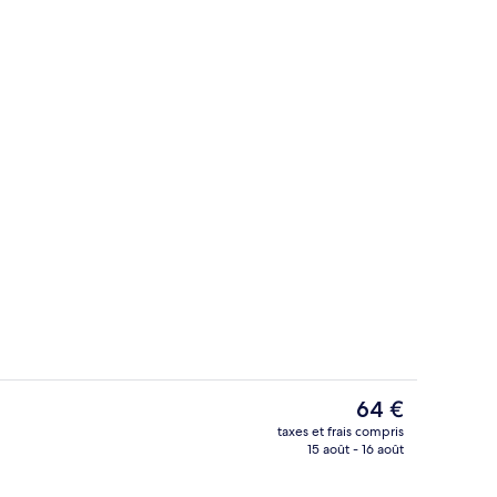
Extérieur
Le
64 €
prix
taxes et frais compris
actuel
15 août - 16 août
io
Bar sportif
est
de