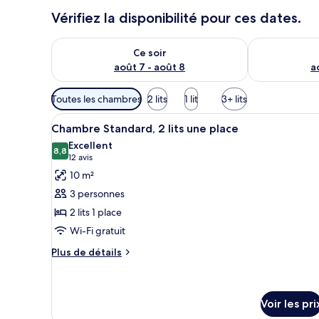
Vérifiez la disponibilité pour ces dates.
Vérifier la disponibilité pour ce soir août 7 - août 8
Vérifier la di
Ce soir
août 7 - août 8
a
Filtres
Toutes les chambres
2 lits
1 lit
3+ lits
disponibles
Afficher
Une chambre d’hôtel comprenant
pour
1
Chambre Standard, 2 lits une place
toutes
les
Excellent
les
8,8
chambres
8,8 sur 10
(12 avis)
12 avis
photos
10 m²
pour
3 personnes
ce
2 lits 1 place
type
Wi-Fi gratuit
de
chambre :
Plus
Plus de détails
de
Chambre
détails
Standard,
sur
2
le
Voir les pri
lits
type