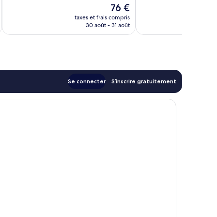
10,
10,
Le
76 €
Excellent,
Très
u
nouveau
749 avis
bien,
taxes et frais compris
tax
prix
30 août - 31 août
1 001 avis
est
de
76 €
Se connecter
S’inscrire gratuitement