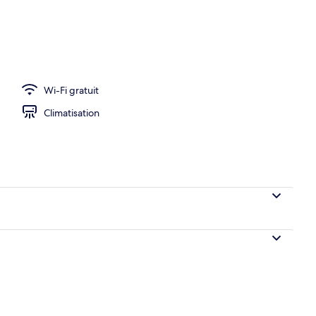
e, 1 très grand lit | Fer et planche à repasser, Wi-Fi gratuit, draps fournis
Wi-Fi gratuit
Climatisation