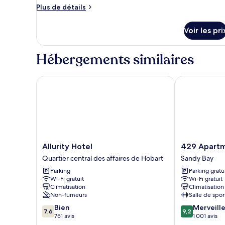
ce
Plus
Plus de détails
type
de
détails
de
Voir les pri
sur
chambre :
le
Standard
type
Hébergements similaires
Double
de
chambre
Room
Standard
Allurity Hotel
429 Apartmen
Double
Room
Allurity
429
Allurity Hotel
429 Apartm
Hotel
Apartments
Quartier central des affaires de Hobart
Sandy Bay
Quartier
and
Parking
Parking gratu
central
Suites
Wi-Fi gratuit
Wi-Fi gratuit
des
Sandy
Climatisation
Climatisation
affaires
Bay
Non-fumeurs
Salle de spor
de
7.6
9.2
Bien
Merveill
Hobart
7,6
9,2
sur
sur
751 avis
1 001 avis