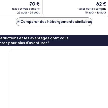
10,
Le
Le
70 €
62 €
Excellent,
nouveau
nouvea
364 avis
taxes et frais compris
taxes et frais compris
prix
prix
23 août - 24 août
15 août - 16 août
est
est
de
de
Comparer des hébergements similaires
70 €
62 €
réductions et les avantages dont vous
ses pour plus d’aventures !