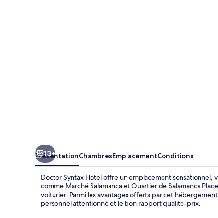
Syntax
Hotel
13+
Présentation
Chambres
Emplacement
Conditions
Doctor Syntax Hotel offre un emplacement sensationnel, vo
comme Marché Salamanca et Quartier de Salamanca Place. Par
voiturier. Parmi les avantages offerts par cet hébergement 
personnel attentionné et le bon rapport qualité-prix.