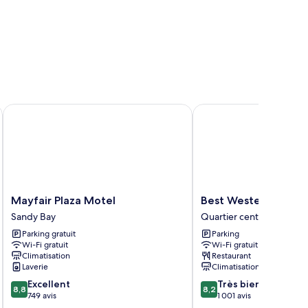
Mayfair Plaza Motel
Best Western Hobart
Mayfair
Best
Mayfair Plaza Motel
Best Western Hobar
Plaza
Western
Sandy Bay
Quartier central des affa
Motel
Hobart
Parking gratuit
Parking
Sandy
Quartier
Wi-Fi gratuit
Wi-Fi gratuit
Bay
central
Climatisation
Restaurant
des
Laverie
Climatisation
affaires
8.8
8.2
Excellent
Très bien
de
8,8
8,2
sur
sur
749 avis
1 001 avis
Hobart