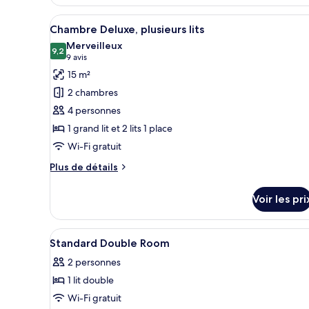
de
une
Afficher
Une chambre d’hôtel équipée d’
chambre
1
place
Chambre Deluxe, plusieurs lits
Chambre
toutes
Merveilleux
Standard,
les
9,2
9,2 sur 10
(9 avis)
9 avis
2
photos
lits
15 m²
une
pour
2 chambres
place
ce
4 personnes
type
1 grand lit et 2 lits 1 place
de
Wi-Fi gratuit
chambre :
Chambre
Plus
Plus de détails
Deluxe,
de
détails
plusieurs
Voir les pri
sur
lits
le
type
Afficher
Une chambre d’hôtel avec un l
5
de
Standard Double Room
toutes
chambre
2 personnes
Chambre
les
Deluxe,
1 lit double
photos
plusieurs
pour
Wi-Fi gratuit
lits