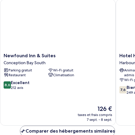
Newfound Inn & Suites
Hotel Ha
Appartement
Supérieur,
2
chambres
Newfound
Hotel
Newfound Inn & Suites
Hotel 
Inn
Harbour
Conception Bay South
Harbour
&
Grace
Parking gratuit
Wi-Fi gratuit
Anima
Suites
Harbour
Restaurant
Climatisation
admis
Conception
Grace
Wi-Fi 
Bay
8.6
Excellent
8,6
7.6
South
Bie
sur
212 avis
7,6
sur
249 a
10,
10,
Excellent,
Bien,
212 avis
Le
126 €
249 avis
nouveau
taxes et frais compris
prix
7 sept. - 8 sept.
est
de
Comparer des hébergements similaires
126 €