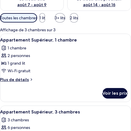
août 7 - août 9
août 14 - août 16
Filtres
Toutes les chambres
1 lit
3+ lits
2 lits
disponibles
pour
Affichage de 3 chambres sur 3
les
Afficher
Une chambre à coucher avec un lit en
6
Appartement Supérieur, 1 chambre
chambres
toutes
1 chambre
les
2 personnes
photos
pour
1 grand lit
ce
Wi-Fi gratuit
type
Plus
Plus de détails
de
de
chambre :
détails
Voir les prix
sur
Appartement
le
Supérieur,
type
Afficher
Une chambre à coucher avec un lit, un
1
23
de
Appartement Supérieur, 3 chambres
toutes
chambre
chambre
3 chambres
Appartement
les
Supérieur,
6 personnes
photos