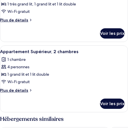
1
pour
1 très grand lit, 1 grand lit et 1 lit double
chambre
ce
Wi-Fi gratuit
type
Plus
Plus de détails
de
de
chambre :
détails
Voir les prix
sur
Appartement
le
Supérieur,
type
Afficher
Une chambre à coucher avec une tête de
3
1
de
Appartement Supérieur, 2 chambres
toutes
chambre
chambres
1 chambre
Appartement
les
Supérieur,
4 personnes
photos
3
pour
1 grand lit et 1 lit double
chambres
ce
Wi-Fi gratuit
type
Plus
Plus de détails
de
de
chambre :
détails
Voir les prix
sur
Appartement
le
Supérieur,
type
Hébergements similaires
2
de
chambre
chambres