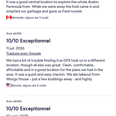
It was a good central location to explore the whole Avalon
Peninsula from. While we were away the host came in and
emptied our garbage and gave us fresh towels
Michelle, séjour de 3 nuits
Avis vérifié
10/10 Exceptionnel
11 juil. 2026
Traduire avec Google
We had a bit of trouble finding it as GPS took us to a different
location, though all else was great. Clean, comfortable,
affordable and in a good location for the plans we had in the
area. It was a quick and easy checkin. We ate takeout from
Wongs House - just a few buildings away - and highly
recommend it. The bed was comfortable and loved that all the
Bonnie, séjour de 2 nuits
towels were new. We recommend Comerfords!
Avis vérifié
10/10 Exceptionnel