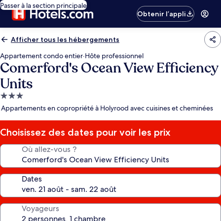
Passer à la section principale
Obtenir l’appli
Afficher tous les hébergements
Appartement condo entier
·
Hôte professionnel
Comerford's Ocean View Efficiency
Units
Hébergement
3.0 étoiles
Appartements en copropriété à Holyrood avec cuisines et cheminées
Choisissez des dates pour voir les prix
Où allez-vous ?
Dates
Voyageurs