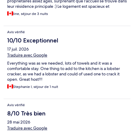
propriétaires assez âgés, surprenant que l'accueil se trouve dans
leur résidence principale :) Le logement est spacieux et
comporte tout ce qui est nécessaire pour cuisiner. Le personnel
line, séjour de 3 nuits
d'entretien est très sympathique. Situé sur une rue peu
passante, c'est le calme la nuit venue. Pour les commentaires qui
parlent de mobilier vieux, je qualifierais plutôt d'ancien,
Avis vérifié
vintage... car tout est très propre. Les matelas sont très
confortables. Et pour ceux qui ont de la difficulté a trouvé
10/10 Exceptionnel
l'emplacement, entrer l'adresse plutôt que le point GPS.
17 juil. 2026
J'oubliais, laveuse sécheuse dans le sous sol d'un de leur édifice,
super pratique. Nous visitons St John et Avalon, donc la situation
Traduire avec Google
centrale du logement était parfaite. Beau souvenir de notre
Everything was as we needed, lots of towels and it was a
séjour.
comfortable stay. One thing to add to the kitchen is a lobster
cracker, as we had a lobster and could of used one to crack it
open. Great host!!!
Stephanie I, séjour de 1 nuit
Avis vérifié
8/10 Très bien
28 mai 2026
Traduire avec Google