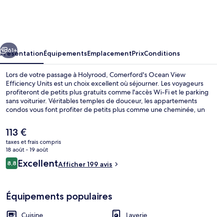
Ocean
View
Efficiency
cédent
Suivant
Units
61+
Présentation
Équipements
Emplacement
Prix
Conditions
Lors de votre passage à Holyrood, Comerford's Ocean View
Efficiency Units est un choix excellent où séjourner. Les voyageurs
profiteront de petits plus gratuits comme l'accès Wi-Fi et le parking
sans voiturier. Véritables temples de douceur, les appartements
condos vous font profiter de petits plus comme une cheminée, un
pommeau de douche hydromassant et des lits avec surmatelas avec
une gamme d'oreillers au choix. Les autres voyageurs ne disent que
Le
113 €
du bien en ce qui concerne le personnel attentionné.
prix
taxes et frais compris
actuel
18 août - 19 août
Lac
est
Avis
Excellent
8,8
Afficher 199 avis
de
8,8 sur 10
voyageurs
113 €.
Équipements populaires
Cuisine
Laverie