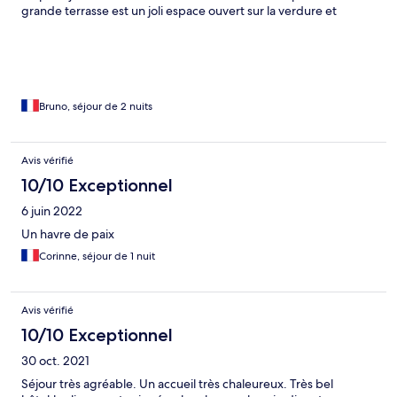
grande terrasse est un joli espace ouvert sur la verdure et
permet de commencer la journée avec un petit déjeuner très
copieux, adapté aux goûts des français, comme des espagnols
ou des anglais. Dans la chambre, le ventilateur de plafond s'est
avéré très efficace en cette période de chaleur. Merci au
propriétaire et à son personnel pour leur accueil et leur
professionnalisme.
Bruno, séjour de 2 nuits
Avis vérifié
10/10 Exceptionnel
6 juin 2022
Un havre de paix
Corinne, séjour de 1 nuit
Avis vérifié
10/10 Exceptionnel
30 oct. 2021
Séjour très agréable. Un accueil très chaleureux. Très bel