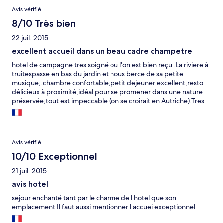
Avis vérifié
8/10 Très bien
22 juil. 2015
excellent accueil dans un beau cadre champetre
hotel de campagne tres soigné ou l'on est bien reçu .La riviere à
truitespasse en bas du jardin et nous berce de sa petite
musique;.chambre confortable;petit dejeuner excellent;resto
délicieux à proximité;idéal pour se promener dans une nature
préservée;tout est impeccable (on se croirait en Autriche).Tres
bon rapport qualité-prix .je recommande vivement
Avis vérifié
10/10 Exceptionnel
21 juil. 2015
avis hotel
sejour enchanté tant par le charme de l hotel que son
emplacement Il faut aussi mentionner l accuei exceptionnel