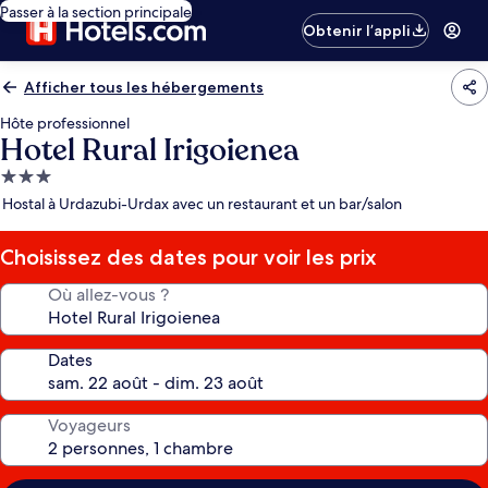
Passer à la section principale
Obtenir l’appli
Afficher tous les hébergements
Hôte professionnel
Hotel Rural Irigoienea
Hébergement
3.0 étoiles
Hostal à Urdazubi-Urdax avec un restaurant et un bar/salon
Choisissez des dates pour voir les prix
Où allez-vous ?
Dates
Voyageurs