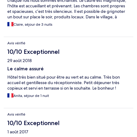
chaque fois nous sommes enchantés. Le cadre est magnifique,
l’hôte est accueillant et prévenant. Les chambres sont propres
et spacieuses, c’est très silencieux. Il est possible de grignoter
un bout sur place le soir, produits locaux. Dans le village, à
quelques minutes à pieds, il y a plusieurs restaurant, un café-
Claire, séjour de 3 nuits
tabac, un moulin à visiter, des expos aux cloître. Les villages
alentours sont tout aussi pittoresques, il y a de belles ballades à
faire, et des superbes lieux à découvrir.
Avis vérifié
10/10 Exceptionnel
29 août 2018
Le calme assuré
Hôtel très bien situé pour être au vert et au calme. Très bon
accueil et gentillesse du réceptionniste. Petit déjeuner très
copieux et servi en terrasse si on le souhaite. Le bonheur !
Anita, séjour de 1 nuit
Avis vérifié
10/10 Exceptionnel
1 août 2017