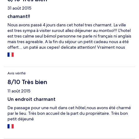
31 août 2015
chamant!!
Nous avons passé 4 jours dans cet hotel tres charmant. La ville
est tres sympa à visiter surout allez déjeuner au montxo!!! L'hotel
est tres calme seul bémol personne ne parle ni français ni anglais
mais tres agreable. A la fin du séjour un petit cadeau nous a été
offert... un paté aux cepes! delicate attention! Vraiment nous
recommandons cet hotel typique du pays basque espanol!
Avis vérifié
8/10 Très bien
11 août 2015
Un endroit charmant
De passage pour une nuit dans cet hôtel,nous avons été charmé
par le lieu. Très bon accueil de la part du propriétaire. Très bon
petit déjeuné