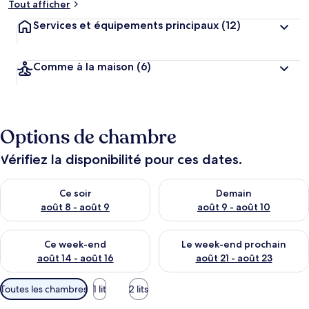
Tout afficher
Services et équipements principaux
(12)
Comme à la maison
(6)
Options de chambre
Vérifiez la disponibilité pour ces dates.
Vérifier la disponibilité pour ce soir août 8 - août 9
Vérifier la disponibilité pour 
Ce soir
Demain
août 8 - août 9
août 9 - août 10
Vérifier la disponibilité pour ce week-end août 14 - août 16
Vérifier la disponibilité pour
Ce week-end
Le week-end prochain
août 14 - août 16
août 21 - août 23
Filtres
Toutes les chambres
1 lit
2 lits
disponibles