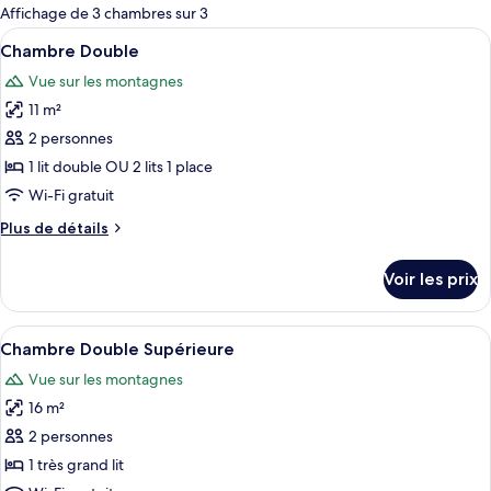
pour
Affichage de 3 chambres sur 3
les
Afficher
Une chambre avec un plafond en pente,
10
Chambre Double
chambres
toutes
Vue sur les montagnes
les
11 m²
photos
pour
2 personnes
ce
1 lit double OU 2 lits 1 place
type
Wi-Fi gratuit
de
Plus
Plus de détails
chambre :
de
Chambre
détails
Voir les prix
sur
Double
le
type
Afficher
Une chambre à coucher avec un lit, un
6
de
Chambre Double Supérieure
toutes
chambre
Vue sur les montagnes
Chambre
les
Double
16 m²
photos
pour
2 personnes
ce
1 très grand lit
type