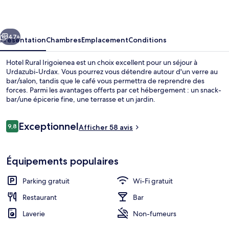
Irigoienea
cédent
Suivant
47+
Présentation
Chambres
Emplacement
Conditions
Hotel Rural Irigoienea est un choix excellent pour un séjour à
Urdazubi-Urdax. Vous pourrez vous détendre autour d'un verre au
bar/salon, tandis que le café vous permettra de reprendre des
forces. Parmi les avantages offerts par cet hébergement : un snack-
bar/une épicerie fine, une terrasse et un jardin.
Avis
Exceptionnel
9,8
Afficher 58 avis
9,8 sur 10
voyageurs
Bar lounge
Équipements populaires
Parking gratuit
Wi-Fi gratuit
Restaurant
Bar
Laverie
Non-fumeurs