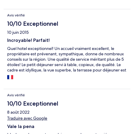
Avis vérifié
10/10 Exceptionnel
10 juin 2015
Incroyable! Parfait!
Quel hotel exceptionnel! Un accueil vraiment excellent, le
propriétaire est prévenant, sympathique, donne de nombreux
conseils sur la région. Une qualité de service méritant plus de 5
étoiles! Le petit déjeuner servi à table, copieux, de qualité. Le
cadre est idyllique, la vue superbe, la terrasse pour déjeuner est
idéale. L'environnement est calme, le village à proximité est
plein de charme et l'hôtel de 10 chambres est chaleureux. Les
chambres sont d'une propreté inégalée! Du jamais vu! La salle
de bains (avec baignoire a remous, petit plus) est grande, et il y
Avis vérifié
a de grands miroirs pour se préparer. Cet hotel est de loin le
meilleur ou je me suis arrêtée. J'y retournerai sans hésiter!
10/10 Exceptionnel
8 août 2022
Traduire avec Google
Vale la pena