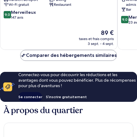
Etxalar
Wi-Fi gratuit
Restaurant
admis
Bar
9.0
Merveilleux
9,0
9.0
Mer
sur
147 avis
9,0
sur
23 av
10,
10,
Merveilleux,
Le
89 €
Merveill
147 avis
nouveau
23 avis
taxes et frais compris
prix
3 sept. - 4 sept.
est
de
Comparer des hébergements similaires
89 €
Connectez-vous pour découvrir les réductions et les
avantages dont vous pouvez bénéficier. Plus de récompenses
pour plus d’aventures !
Se connecter
S’inscrire gratuitement
À propos du quartier