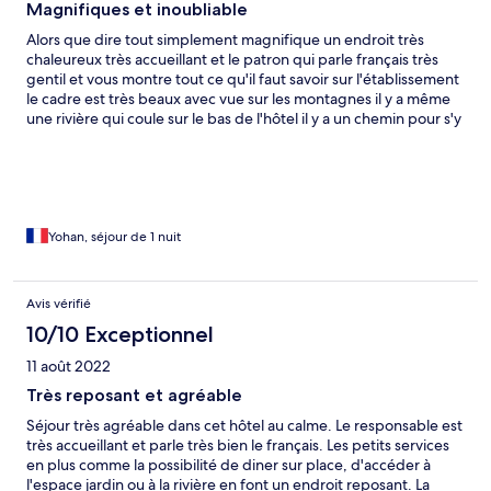
Magnifiques et inoubliable
Alors que dire tout simplement magnifique un endroit très
chaleureux très accueillant et le patron qui parle français très
gentil et vous montre tout ce qu'il faut savoir sur l'établissement
le cadre est très beaux avec vue sur les montagnes il y a même
une rivière qui coule sur le bas de l'hôtel il y a un chemin pour s'y
rendre et des bancs pour contempler cette très jolie rivière nous
avons dîner sur place et là pareil le patron est à votre écoute et
vous conseil produit du coins comme le foie gras, le vin et le
fromage il y a un coins Salut pour y lire si vous voulez et un coin
ou l'on peut déguster plusieurs thé et infusion une machine est
votre disposition gratuitement, la chambre était dans les comble
Yohan, séjour de 1 nuit
super jolie il y a même une clim bon même si nous n'avons pas
très bien dormi vue la chaleur dans la chambre la nuit alors vous
allez dire bin il y avait une clim oui mais le bruit empêche de
Avis vérifié
dormir enfin ça n'enlève rien à ce que j'ai dit plus haut juste la
10/10 Exceptionnel
prochaine fois je ne prendrai plus au 3ème dans les combles
malgré que c'était une très très jolie chambre soigné et très
11 août 2022
propre après sa n'engage que nous d'autre personne peuvent
très bien supporter donc comme je l'ai dit c'était ainsi pour nous
Très reposant et agréable
mais ce n'est rien par rapport à tout le reste et on n'y retournera
Séjour très agréable dans cet hôtel au calme. Le responsable est
sa c'est certain encore merci au patron a sa femme et sont
très accueillant et parle très bien le français. Les petits services
employés qui c'est bien occupés de nous pour le petit déjeuner
en plus comme la possibilité de diner sur place, d'accéder à
très copieux je recommande encore merci
l'espace jardin ou à la rivière en font un endroit reposant. La