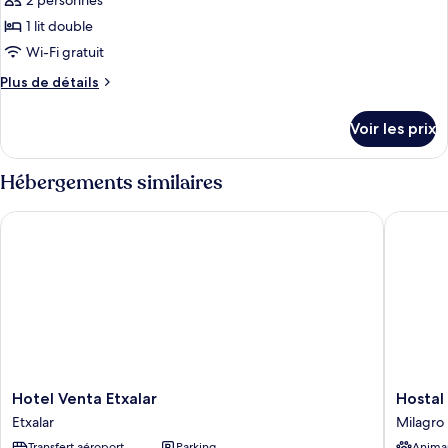
2 personnes
1 lit double
Wi-Fi gratuit
Plus
Plus de détails
de
détails
Voir les prix
sur
le
type
Hébergements similaires
de
chambre
Hotel Venta Etxalar
Hostal B
Chambre
Double
Économique
Hotel
Hostal
Hotel Venta Etxalar
Hostal
Venta
Burgalé
Etxalar
Milagro
Etxalar
Milagro
Transfert aéroport
Parking
Anima