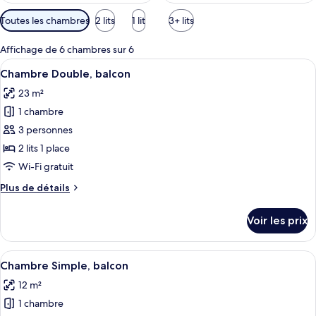
Filtres
Toutes les chambres
2 lits
1 lit
3+ lits
disponibles
pour
Affichage de 6 chambres sur 6
les
Afficher
Une chambre à coucher comprenant un l
9
Chambre Double, balcon
chambres
toutes
23 m²
les
1 chambre
photos
pour
3 personnes
ce
2 lits 1 place
type
Wi-Fi gratuit
de
Plus
Plus de détails
chambre :
de
Chambre
détails
Voir les prix
sur
Double,
le
balcon
type
Afficher
Une petite chambre à coucher, bien ra
6
de
Chambre Simple, balcon
toutes
chambre
12 m²
Chambre
les
Double,
1 chambre
photos
balcon