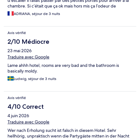
d’escalier il fallait passer par des petites portes pour arriver à la
chambre. Si c’était que ça ok mais hors mis ça l’odeur de
renfermer dans la chambre ainsi que sur les draps j’ai du aller
ADRIANA, séjour de 3 nuits
demander à 00h00 des draps propres et nous avons refait nous
même nos lits avec des draps « propres », le sol tellement
salubre que marcher pied nus était impossible. Après plusieurs
Avis vérifié
requête à l’accueil, on nous avons promis un ménage complet
de la chambre, chose qui n’a pas était faite donc encore une fois
2/10 Médiocre
fait par nous. J’ai demandé des draps propres et ils n’ont pas
23 mai 2026
voulu nous en refournir. L’hôtel en lui même est sympas mais
trop degueu et il n’y a aucun service pour les clients… Peut être
Traduire avec Google
marre des jeunes ? Mais on est pas tous irrespectueux des
Lame ahhh hotel, rooms are very bad and the bathroom is
lieux… Breff j’y retournerais pas et vue le prix non plus
basically moldy.
Ludwig, séjour de 3 nuits
Avis vérifié
4/10 Correct
4 juin 2026
Traduire avec Google
Wer nach Erholung sucht ist falsch in diesem Hotel. Sehr
hellhörig, unpraktisch wenn die Partygäste mitten in der Nacht