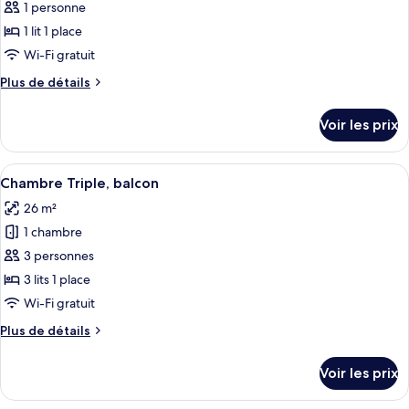
pour
1 personne
ce
1 lit 1 place
type
Wi-Fi gratuit
de
Plus
Plus de détails
chambre :
de
Chambre
détails
Voir les prix
sur
Simple,
le
balcon
type
Afficher
Une chambre d’hôtel avec deux lits, un
5
de
Chambre Triple, balcon
toutes
chambre
26 m²
Chambre
les
Simple,
1 chambre
photos
balcon
pour
3 personnes
ce
3 lits 1 place
type
Wi-Fi gratuit
de
Plus
Plus de détails
chambre :
de
Chambre
détails
Voir les prix
sur
Triple,
le
balcon