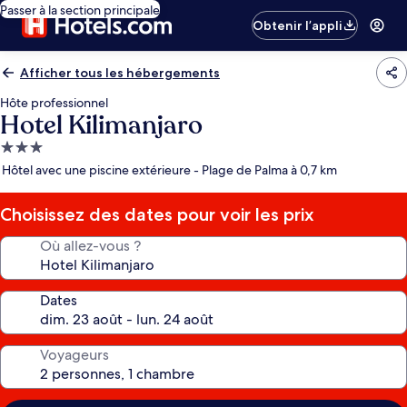
Passer à la section principale
Obtenir l’appli
Afficher tous les hébergements
Hôte professionnel
Hotel Kilimanjaro
Hébergement
3.0 étoiles
Hôtel avec une piscine extérieure - Plage de Palma à 0,7 km
Choisissez des dates pour voir les prix
Où allez-vous ?
Dates
Voyageurs