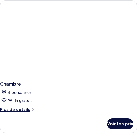
type
de
chambre
Chambre
Chambre
4 personnes
Wi-Fi gratuit
Plus
Plus de détails
de
détails
Voir les prix
sur
le
type