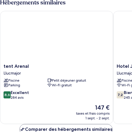
Hébergements similaires
de
chambre
tent Arenal
Hotel JS
Chambre
tent
Hotel
tent Arenal
Hotel 
Arenal
JS
Llucmajor
Llucmaj
Llucmajor
Paradise
Piscine
Petit déjeuner gratuit
Piscin
Sport
Parking
Wi-Fi gratuit
Wi-Fi 
-
Adults
8.6
7.2
Excellent
Bie
8,6
7,2
Only
sur
sur
284 avis
245 a
Llucmajo
10,
10,
Le
147 €
Excellent,
Bien,
nouveau
284 avis
245 avis
taxes et frais compris
prix
1 sept. - 2 sept.
est
de
Comparer des hébergements similaires