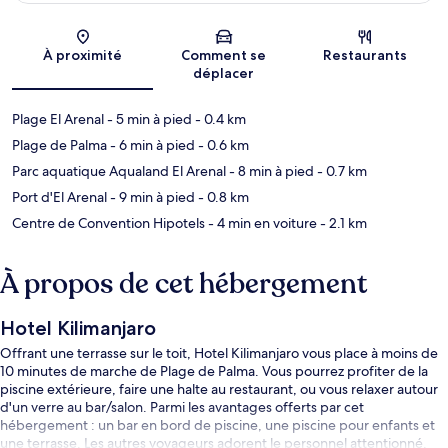
Carte
À proximité
Comment se
Restaurants
déplacer
Plage El Arenal
- 5 min à pied
- 0.4 km
Plage de Palma
- 6 min à pied
- 0.6 km
Parc aquatique Aqualand El Arenal
- 8 min à pied
- 0.7 km
Port d'El Arenal
- 9 min à pied
- 0.8 km
Centre de Convention Hipotels
- 4 min en voiture
- 2.1 km
À propos de cet hébergement
Hotel Kilimanjaro
Offrant une terrasse sur le toit, Hotel Kilimanjaro vous place à moins de
10 minutes de marche de Plage de Palma. Vous pourrez profiter de la
piscine extérieure, faire une halte au restaurant, ou vous relaxer autour
d'un verre au bar/salon. Parmi les avantages offerts par cet
hébergement : un bar en bord de piscine, une piscine pour enfants et
une terrasse. Les autres voyageurs adorent le personnel attentionné.