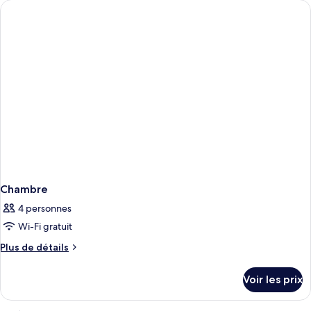
de
chambre
Chambre
Chambre
4 personnes
Wi-Fi gratuit
Plus
Plus de détails
de
détails
Voir les prix
sur
le
type