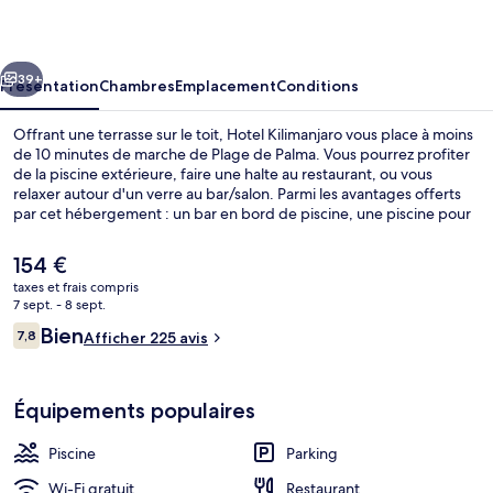
cédent
Suivant
39+
Présentation
Chambres
Emplacement
Conditions
Offrant une terrasse sur le toit, Hotel Kilimanjaro vous place à moins
de 10 minutes de marche de Plage de Palma. Vous pourrez profiter
de la piscine extérieure, faire une halte au restaurant, ou vous
relaxer autour d'un verre au bar/salon. Parmi les avantages offerts
par cet hébergement : un bar en bord de piscine, une piscine pour
enfants et une terrasse. Les autres voyageurs adorent le personnel
attentionné.
Le
154 €
prix
taxes et frais compris
actuel
7 sept. - 8 sept.
Plage à proximité
est
Avis
Bien
7,8
Afficher 225 avis
de
7,8 sur 10
voyageurs
154 €.
Équipements populaires
Piscine
Parking
Wi-Fi gratuit
Restaurant