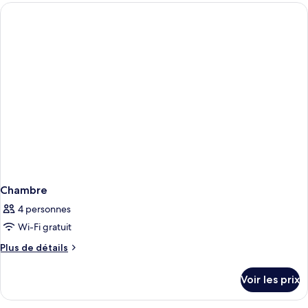
type
de
chambre
Chambre
Triple,
balcon
Chambre
4 personnes
Wi-Fi gratuit
Plus
Plus de détails
de
détails
Voir les prix
sur
le