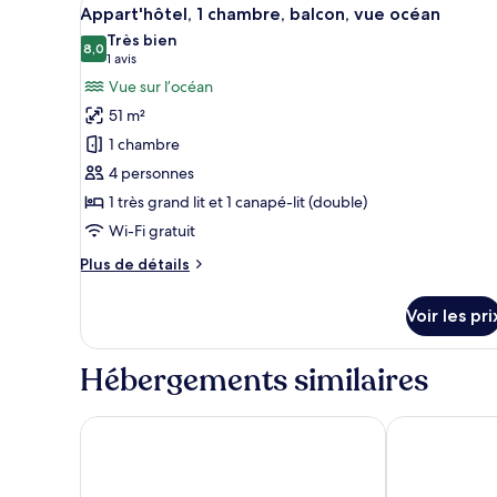
Afficher
9
de
océan
Appart'hôtel, 1 chambre, balcon, vue océan
toutes
chambre
Très bien
Appart'hôtel,
les
8,0
8,0 sur 10
(1 avis)
1 avis
2
photos
Vue sur l’océan
chambres,
pour
baignoire
51 m²
ce
à
1 chambre
jets,
type
vue
4 personnes
de
océan
1 très grand lit et 1 canapé-lit (double)
chambre :
Appart'hôtel,
Wi-Fi gratuit
1
Plus
Plus de détails
chambre,
de
détails
balcon,
Voir les pri
sur
vue
le
océan
type
Hébergements similaires
de
chambre
Appart'hôtel,
Sandy Beach Oceanfront Resort
Bermuda Sand
1
chambre,
balcon,