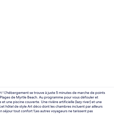
Façade de l
! L'hébergement se trouve à juste 5 minutes de marche de points
Plages de Myrtle Beach. Au programme pour vous défouler et
t une piscine couverte. Une rivière artificielle (lazy river) et une
Appart'hôtel
 cet hôtel de style Art déco dont les chambres incluent par ailleurs
un séjour tout confort !Les autres voyageurs ne tarissent pas