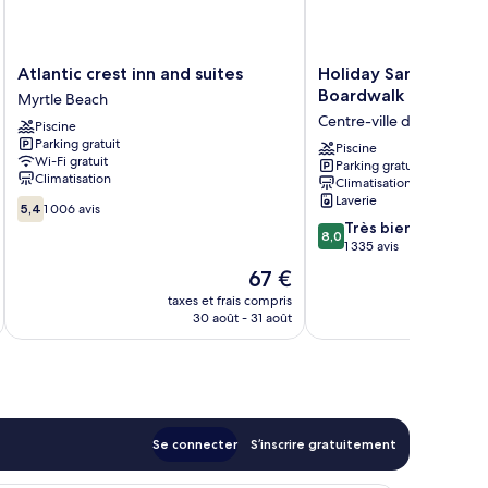
Atlantic
Holiday
Atlantic crest inn and suites
Holiday Sands North
crest
Sands
Boardwalk
Myrtle Beach
inn
North
Centre-ville de Myrtle B
Piscine
and
On
Parking gratuit
suites
the
Piscine
Wi-Fi gratuit
Parking gratuit
Myrtle
Boardwalk
Climatisation
Climatisation
Beach
Centre-
Laverie
5.4
ville
5,4
1 006 avis
sur
8.0
de
Très bien
8,0
10,
sur
Myrtle
1 335 avis
1 006 avis
10,
Beach
Le
67 €
Très
u
nouveau
taxes et frais compris
bien,
prix
30 août - 31 août
1 335 avis
est
de
67 €
Se connecter
S’inscrire gratuitement