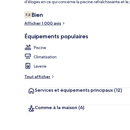
d'éloges en ce qui concerne la piscine rafraîchissante et l
Avis
Bien
7,2
7,2 sur 10
voyageurs
Afficher 1 000 avis
Parc aquatiq
Équipements populaires
Piscine
Climatisation
Laverie
Tout afficher
Services et équipements principaux
(12)
Comme à la maison
(6)