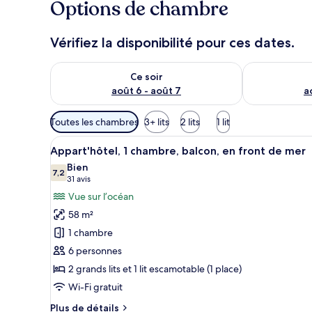
Options de chambre
Vérifiez la disponibilité pour ces dates.
Vérifier la disponibilité pour ce soir août 6 - août 7
Vérifier la di
Ce soir
août 6 - août 7
a
Filtres
Toutes les chambres
3+ lits
2 lits
1 lit
disponibles
Afficher
Une chambre d’hôtel comprenan
pour
20
Appart'hôtel, 1 chambre, balcon, en front de mer
toutes
les
Bien
les
7,2
chambres
7,2 sur 10
(31 avis)
31 avis
photos
Vue sur l’océan
pour
58 m²
ce
1 chambre
type
6 personnes
de
2 grands lits et 1 lit escamotable (1 place)
chambre :
Appart'hôtel,
Wi-Fi gratuit
1
Plus
Plus de détails