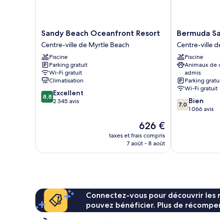
vue
océan
Sandy
Bermuda
Sandy Beach Oceanfront Resort
Bermuda Sa
Beach
Sands
Centre-ville de Myrtle Beach
Centre-ville 
Oceanfront
on
Piscine
Piscine
Resort
the
Parking gratuit
Animaux de
Centre-
Boardwalk
Wi-Fi gratuit
admis
ville
Centre-
Climatisation
Parking gratu
de
ville
Wi-Fi gratuit
8.8
Excellent
Myrtle
de
8,8
7.0
Bien
sur
2 345 avis
Beach
Myrtle
7,0
sur
1 066 avis
10,
Beach
10,
Excellent,
Le
626 €
Bien,
2 345 avis
nouveau
1 066 avis
taxes et frais compris
prix
7 août - 8 août
est
de
626 €
Connectez-vous pour découvrir les 
pouvez bénéficier. Plus de récompen