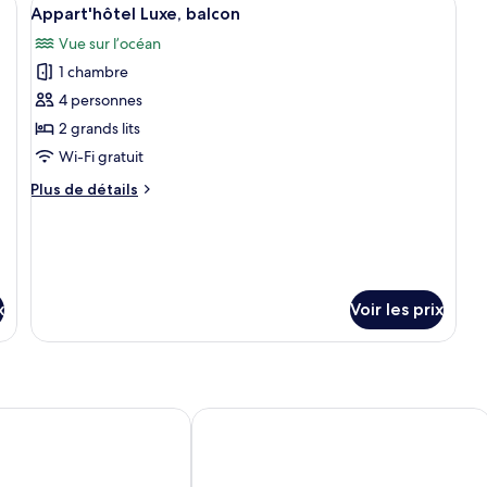
Afficher
c
15
Appart'hôtel Luxe, balcon
toutes
Ap
Vue sur l’océan
1
les
ch
1 chambre
photos
ba
pour
4 personnes
vu
ce
oc
2 grands lits
type
Wi-Fi gratuit
de
Plus
Plus de détails
chambre :
de
Appart'hôtel
détails
sur
Luxe,
le
balcon
type
de
x
Voir les prix
chambre
Appart'hôtel
Luxe,
balcon
s on the Boardwalk
Bay View Resort