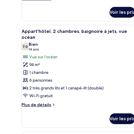
chambre,
de
détails
balcon,
Voir les pri
sur
en
le
front
type
Afficher
Une chambre d’hôtel dotée d’un 
de
23
de
Appart'hôtel, 2 chambres, baignoire à jets, vue
toutes
chambre
mer
océan
Appart'hôtel,
les
Bien
1
7,0
photos
7,0 sur 10
(14 avis)
14 avis
chambre,
pour
Vue sur l’océan
balcon,
ce
en
94 m²
front
type
1 chambre
de
de
mer
6 personnes
chambre :
2 très grands lits et 1 canapé-lit (double)
Appart'hôtel,
Wi-Fi gratuit
2
chambres,
Plus
Plus de détails
baignoire
de
détails
à
Voir les pri
sur
jets,
le
vue
type
Une chambre d’hôtel avec deux 