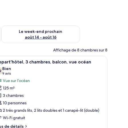
-end août 7 - août 9
Vérifier la disponibilité pour le week-end prochain août 14 - a
Le week-end prochain
août 14 - août 16
Affichage de 8 chambres sur 8
viseur et une lampe.
ne table de chevet avec une lampe, une télévision et des œuvres d’art accroc
fficher
Un balcon avec deux fauteuils en osier et une
43
part'hôtel, 3 chambres, balcon, vue océan
outes
Bien
s
2
7,2 sur 10
(9 avis)
9 avis
hotos
Vue sur l’océan
our
125 m²
e
3 chambres
ype
10 personnes
e
2 très grands lits, 2 lits doubles et 1 canapé-lit (double)
hambre :
ppart'hôtel,
Wi-Fi gratuit
us
us de détails