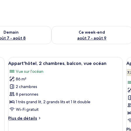
sponibilité pour demain août 7 - août 8
Vérifier la disponibilité pour ce week
Demain
Ce week-end
oût 7 - août 8
août 7 - août 9
t un canapé, une table à manger avec des chaises, une table basse, un télé
Afficher
Une chambre d’hôtel avec deux lits, u
A
26
Appart'hôtel, 2 chambres, balcon, vue océan
Ap
toutes
t
Vue sur l’océan
les
le
7,
86 m²
photos
p
pour
p
2 chambres
ce
c
8 personnes
type
t
1 très grand lit, 2 grands lits et 1 lit double
de
d
Wi-Fi gratuit
chambre :
c
Plus
Plus de détails
Appart'hôtel,
A
de
2
3
détails
Pl
Pl