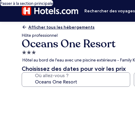
Passer à la section principale
Rechercher des voyage
Afficher tous les hébergements
Hôte professionnel
Oceans One Resort
Hébergement
3.0 étoiles
Hôtel au bord de l'eau avec une piscine extérieure - Family
Choisissez des dates pour voir les prix
Où allez-vous ?
Galerie
photos
de
l’hébergement
Oceans