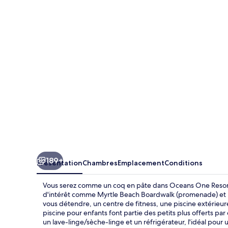
One
Resort
189+
Présentation
Chambres
Emplacement
Conditions
Vous serez comme un coq en pâte dans Oceans One Resort 
d'intérêt comme Myrtle Beach Boardwalk (promenade) et 
vous détendre, un centre de fitness, une piscine extérieure e
piscine pour enfants font partie des petits plus offerts par
un lave-linge/sèche-linge et un réfrigérateur, l'idéal pour 