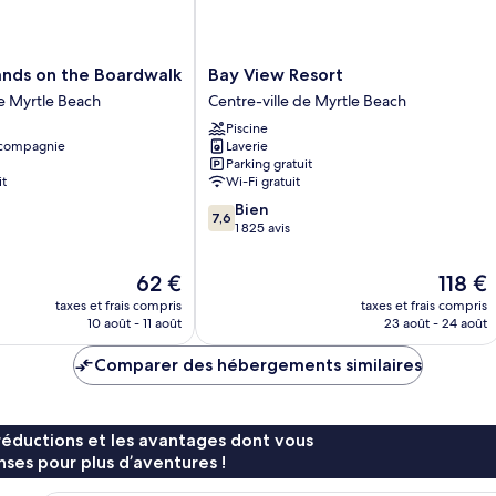
Bay
nds on the Boardwalk
Bay View Resort
View
de Myrtle Beach
Centre-ville de Myrtle Beach
Resort
Piscine
Centre-
 compagnie
Laverie
ville
Parking gratuit
de
it
Wi-Fi gratuit
Myrtle
7.6
Bien
Beach
7,6
sur
1 825 avis
10,
Bien,
Le
Le
62 €
118 €
1 825 avis
nouveau
nouvea
taxes et frais compris
taxes et frais compris
prix
prix
10 août - 11 août
23 août - 24 août
est
est
de
de
Comparer des hébergements similaires
62 €
118 €
réductions et les avantages dont vous
ses pour plus d’aventures !