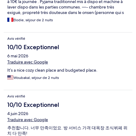
à 10€ la journée . Pyjama traditionnel mis à dispo et machine à
laver dispo dans les parties communes. —- chambre très
exiguë, propreté très douteuse dans le onsen (personne qui s
épilait dedans beurk) . Resto de l hôtel zéro option sans viande
Elodie, séjour de 2 nuits
ou poisson . Wifi ne marche pas bien
Avis vérifié
10/10 Exceptionnel
6 mai 2026
Traduire avec Google
It’s a nice cozy clean place and budgeted place.
Woubakal, séjour de 2 nuits
Avis vérifié
10/10 Exceptionnel
4 juin 2026
Traduire avec Google
추천합니다. 너무 만족이었요. 방 서비스 가격 대옥장 조식뷔페 위
치 다 만족!