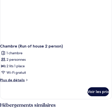
of
house
1
person)
Chambre (Run of house 2 person)
1 chambre
2 personnes
2 lits 1 place
Wi-Fi gratuit
Plus
Plus de détails
de
détails
Voir les prix
sur
le
type
Hébergements similaires
de
chambre