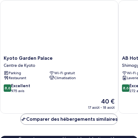
Kyoto Garden Palace
AB Hotel
Chambre
(Run
of
house
2
person)
Kyoto
AB
Kyoto Garden Palace
AB Hot
Garden
Hotel
Centre de Kyoto
Shimog
Palace
Kyoto
Parking
Wi-Fi gratuit
Wi-Fi 
Centre
Shijo
Restaurant
Climatisation
Laveri
de
Horikaw
Kyoto
Shimog
8.6
8.6
Excellent
Exce
8,6
8,6
sur
sur
975 avis
272 a
10,
10,
Le
40 €
Excellent,
Excellen
nouveau
975 avis
272 avis
17 août - 18 août
prix
est
Comparer des hébergements similaires
de
40 €