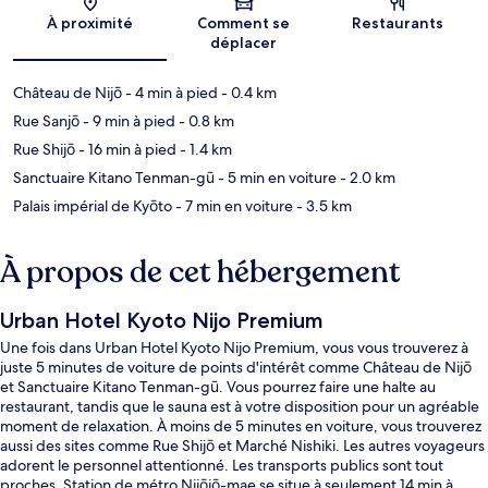
À proximité
Comment se
Restaurants
déplacer
Château de Nijō
- 4 min à pied
- 0.4 km
Rue Sanjō
- 9 min à pied
- 0.8 km
Rue Shijō
- 16 min à pied
- 1.4 km
Sanctuaire Kitano Tenman-gū
- 5 min en voiture
- 2.0 km
Palais impérial de Kyōto
- 7 min en voiture
- 3.5 km
À propos de cet hébergement
Urban Hotel Kyoto Nijo Premium
Une fois dans Urban Hotel Kyoto Nijo Premium, vous vous trouverez à
juste 5 minutes de voiture de points d'intérêt comme Château de Nijō
et Sanctuaire Kitano Tenman-gū. Vous pourrez faire une halte au
restaurant, tandis que le sauna est à votre disposition pour un agréable
moment de relaxation. À moins de 5 minutes en voiture, vous trouverez
aussi des sites comme Rue Shijō et Marché Nishiki. Les autres voyageurs
adorent le personnel attentionné. Les transports publics sont tout
proches. Station de métro Nijōjō-mae se situe à seulement 14 min à