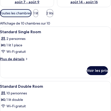
août 7 - août 9
août 14 - août 16
Filtres
Toutes les chambres
1 lit
2 lits
disponibles
pour
Affichage de 10 chambres sur 10
les
Afficher
Une chambre d’hôtel avec un lit, un bu
1
Standard Single Room
chambres
toutes
2 personnes
les
1 lit 1 place
photos
pour
Wi-Fi gratuit
ce
Plus
Plus de détails
type
de
détails
de
Voir les prix
sur
chambre :
le
Standard
type
Afficher
Une chambre d’hôtel comprenant un lit
1
Single
de
Standard Double Room
toutes
chambre
Room
10 personnes
Standard
les
Single
1 lit double
photos
Room
pour
Wi-Fi gratuit