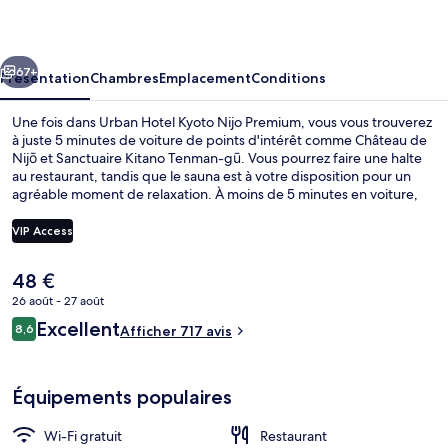
Kyoto
Nijo
cédent
Suivant
Premium
67+
Présentation
Chambres
Emplacement
Conditions
Une fois dans Urban Hotel Kyoto Nijo Premium, vous vous trouverez
à juste 5 minutes de voiture de points d'intérêt comme Château de
Nijō et Sanctuaire Kitano Tenman-gū. Vous pourrez faire une halte
au restaurant, tandis que le sauna est à votre disposition pour un
agréable moment de relaxation. À moins de 5 minutes en voiture,
vous trouverez aussi des sites comme Rue Shijō et Marché Nishiki.
Les autres voyageurs adorent le personnel attentionné. Les
VIP Access
transports publics sont tout proches. Station de métro Nijōjō-mae
se situe à seulement 14 min à pied.
Le
48 €
Extérieur
prix
26 août - 27 août
actuel
Avis
Excellent
8,6
est
Afficher 717 avis
8,6 sur 10
voyageurs
de
48 €.
Équipements populaires
Wi-Fi gratuit
Restaurant