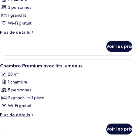
photos
lits
pour
3 personnes
jumeaux,
ce
non-
1 grand lit
fumeurs
type
Wi-Fi gratuit
de
Plus
Plus de détails
chambre :
de
Chambre
détails
Voir les prix
sur
Double,
le
non-
type
Afficher
Chambre Premium avec lits jumeaux | Ri
fumeurs
8
de
Chambre Premium avec lits jumeaux
toutes
chambre
28 m²
Chambre
les
Double,
1 chambre
photos
non-
pour
5 personnes
fumeurs
ce
2 grands lits 1 place
type
Wi-Fi gratuit
de
Plus
Plus de détails
chambre :
de
Chambre
détails
Voir les prix
sur
Premium