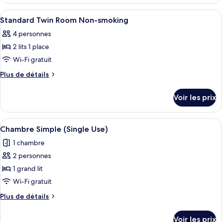
le
avec
type
Afficher
Une chambre d’hôtel avec deux lits, un
lits
1
de
Standard Twin Room Non-smoking
toutes
jumeaux
chambre
4 personnes
Chambre
les
Premium
2 lits 1 place
photos
avec
pour
Wi-Fi gratuit
lits
ce
jumeaux
Plus
Plus de détails
type
de
détails
de
Voir les prix
sur
chambre :
le
Standard
type
Afficher
Une chambre d’hôtel comprenant un lit
7
Twin
de
Chambre Simple (Single Use)
toutes
chambre
Room
1 chambre
Standard
les
Non-
Twin
2 personnes
photos
smoking
Room
pour
1 grand lit
Non-
ce
smoking
Wi-Fi gratuit
type
Plus
Plus de détails
de
de
chambre :
détails
Voir les prix