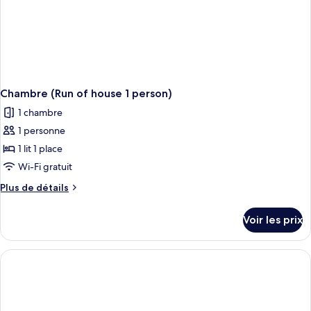
non-
fumeurs
Chambre (Run of house 1 person)
1 chambre
1 personne
1 lit 1 place
Wi-Fi gratuit
Plus
Plus de détails
de
détails
Voir les prix
sur
le
type
de
chambre
Chambre
(Run