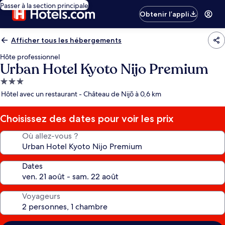
Passer à la section principale
Obtenir l’appli
Afficher tous les hébergements
Hôte professionnel
Urban Hotel Kyoto Nijo Premium
Hébergement
3.0 étoiles
Hôtel avec un restaurant - Château de Nijō à 0,6 km
Choisissez des dates pour voir les prix
Où allez-vous ?
Dates
Voyageurs