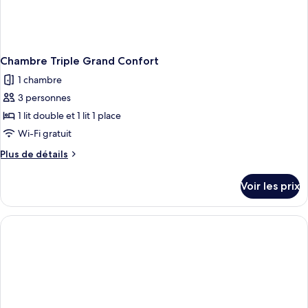
Chambre Triple Grand Confort
1 chambre
3 personnes
1 lit double et 1 lit 1 place
Wi-Fi gratuit
Plus
Plus de détails
de
détails
Voir les prix
sur
le
type
de
chambre
Chambre
Triple
Grand
Confort