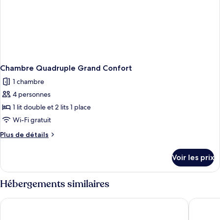
Chambre Quadruple Grand Confort
1 chambre
4 personnes
1 lit double et 2 lits 1 place
Wi-Fi gratuit
Plus
Plus de détails
de
détails
Voir les prix
sur
le
type
Hébergements similaires
de
chambre
Hôtel Le Cheval Blanc
Les Chen
Chambre
Quadruple