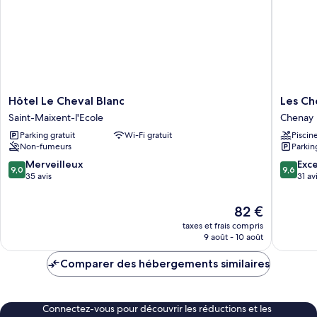
Grand
Confort
Hôtel
Les
Hôtel Le Cheval Blanc
Les Ch
Le
Chenêts
Saint-Maixent-l'Ecole
Chenay
Cheval
Chenay
Parking gratuit
Wi-Fi gratuit
Piscin
Blanc
Non-fumeurs
Parkin
Saint-
Maixent-
9.0
9.6
Merveilleux
Exc
9,0
9,6
l'Ecole
sur
sur
35 avis
31 av
10,
10,
Merveilleux,
Exceptio
Le
82 €
35 avis
31 avis
nouveau
taxes et frais compris
prix
9 août - 10 août
est
de
Comparer des hébergements similaires
82 €
Connectez-vous pour découvrir les réductions et les