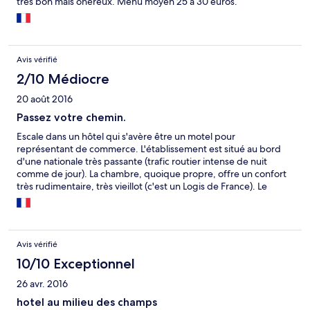
très bon mais onéreux. Menu moyen 25 à 30 euros.
Avis vérifié
2/10 Médiocre
20 août 2016
Passez votre chemin.
Escale dans un hôtel qui s'avère être un motel pour
représentant de commerce. L'établissement est situé au bord
d'une nationale très passante (trafic routier intense de nuit
comme de jour). La chambre, quoique propre, offre un confort
très rudimentaire, très vieillot (c'est un Logis de France). Le
restaurant est très cher. De plus, les serveurs forcent à la
consommation. Bref à éviter !
Avis vérifié
10/10 Exceptionnel
26 avr. 2016
hotel au milieu des champs