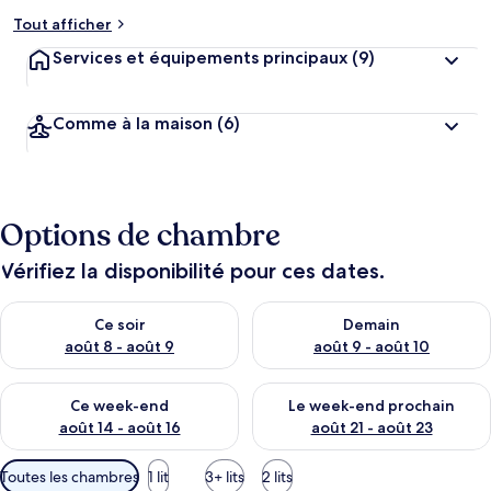
Tout afficher
Services et équipements principaux
(9)
Comme à la maison
(6)
Options de chambre
Vérifiez la disponibilité pour ces dates.
Vérifier la disponibilité pour ce soir août 8 - août 9
Vérifier la disponibilité pour 
Ce soir
Demain
août 8 - août 9
août 9 - août 10
Vérifier la disponibilité pour ce week-end août 14 - août 16
Vérifier la disponibilité pour
Ce week-end
Le week-end prochain
août 14 - août 16
août 21 - août 23
Filtres
Toutes les chambres
1 lit
3+ lits
2 lits