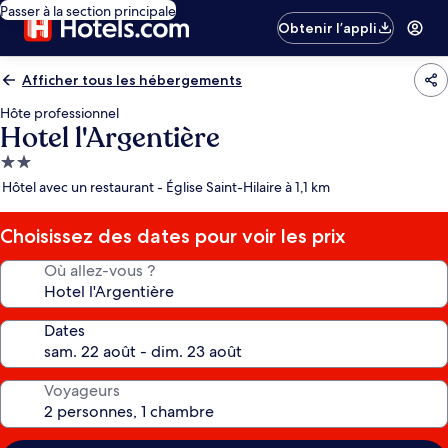
Passer à la section principale
Obtenir l’appli
Afficher tous les hébergements
Hôte professionnel
Hotel l'Argentière
Hébergement
2.0 étoiles
Hôtel avec un restaurant - Église Saint-Hilaire à 1,1 km
Choisissez des dates pour voir les prix
Où allez-vous ?
Dates
Voyageurs