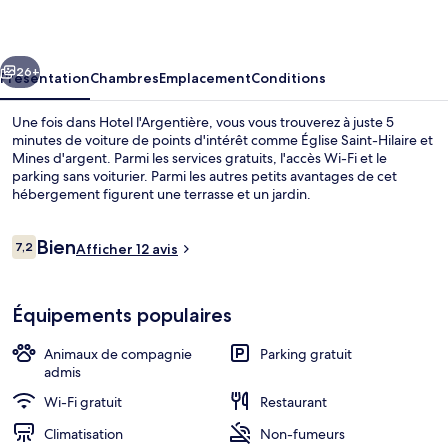
cédent
Suivant
26+
Présentation
Chambres
Emplacement
Conditions
Une fois dans Hotel l'Argentière, vous vous trouverez à juste 5
minutes de voiture de points d'intérêt comme Église Saint-Hilaire et
Mines d'argent. Parmi les services gratuits, l'accès Wi-Fi et le
parking sans voiturier. Parmi les autres petits avantages de cet
hébergement figurent une terrasse et un jardin.
Avis
Bien
7,2
Afficher 12 avis
7,2 sur 10
voyageurs
Façade de l’hébergement
Équipements populaires
Animaux de compagnie
Parking gratuit
admis
Wi-Fi gratuit
Restaurant
Climatisation
Non-fumeurs