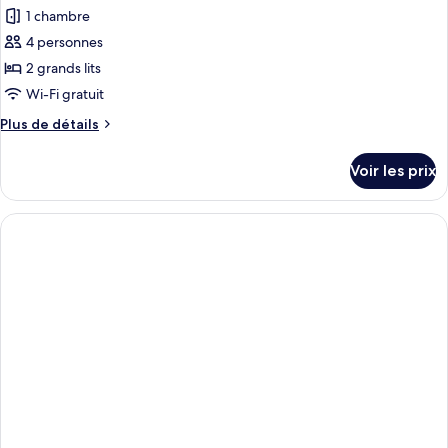
1 chambre
4 personnes
2 grands lits
Wi-Fi gratuit
Plus
Plus de détails
de
détails
Voir les prix
sur
le
type
de
chambre
Chambre
Quadruple
Confort