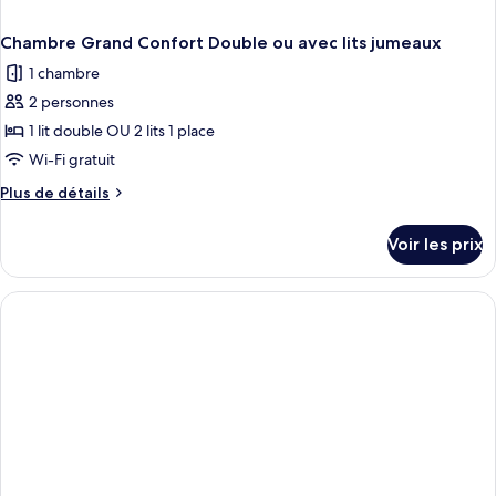
Chambre Grand Confort Double ou avec lits jumeaux
1 chambre
2 personnes
1 lit double OU 2 lits 1 place
Wi-Fi gratuit
Plus
Plus de détails
de
détails
Voir les prix
sur
le
type
de
chambre
Chambre
Grand
Confort
Double
ou
avec
lits
jumeaux