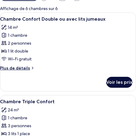
disponibles
pour
Affichage de 6 chambres sur 6
les
Afficher
Une chambre à coucher moderne avec un
2
Chambre Confort Double ou avec lits jumeaux
chambres
toutes
14 m²
les
1 chambre
photos
pour
2 personnes
ce
1 lit double
type
Wi-Fi gratuit
de
Plus
Plus de détails
chambre :
de
Chambre
détails
Voir les prix
sur
Confort
le
Double
type
Afficher
Une chambre d’hôtel avec deux lits si
ou
1
de
Chambre Triple Confort
toutes
avec
chambre
24 m²
Chambre
les
lits
Confort
1 chambre
photos
jumeaux
Double
pour
3 personnes
ou
ce
avec
3 lits 1 place