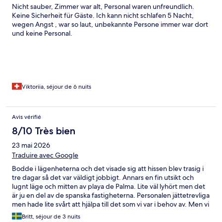
Nicht sauber, Zimmer war alt, Personal waren unfreundlich.
Keine Sicherheit für Gäste. Ich kann nicht schlafen 5 Nacht,
wegen Angst , war so laut, unbekannte Persone immer war dort
und keine Personal.
Viktoriia, séjour de 6 nuits
Avis vérifié
8/10 Très bien
23 mai 2026
Traduire avec Google
Bodde i lägenheterna och det visade sig att hissen blev trasig i
tre dagar så det var väldigt jobbigt. Annars en fin utsikt och
lugnt läge och mitten av playa de Palma. Lite väl lyhört men det
är ju en del av de spanska fastigheterna. Personalen jättetrevliga
men hade lite svårt att hjälpa till det som vi var i behov av. Men vi
återkommer ändå hit gärna.
Britt, séjour de 3 nuits