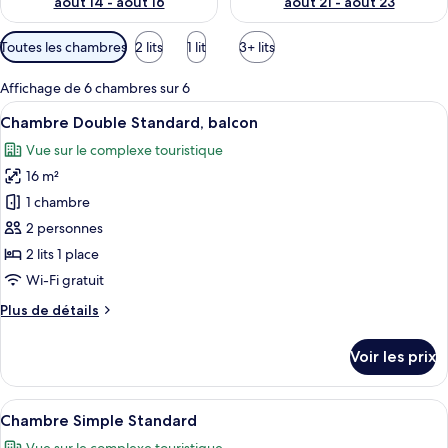
août 14 - août 16
août 21 - août 23
Filtres
Toutes les chambres
2 lits
1 lit
3+ lits
disponibles
pour
Affichage de 6 chambres sur 6
les
Afficher
Une chambre d’hôtel avec un grand lit,
5
Chambre Double Standard, balcon
chambres
toutes
Vue sur le complexe touristique
les
16 m²
photos
pour
1 chambre
ce
2 personnes
type
2 lits 1 place
de
Wi-Fi gratuit
chambre :
Plus
Plus de détails
Chambre
de
Double
détails
Voir les prix
Standard,
sur
le
balcon
type
Afficher
Un lit bien fait, avec des oreillers, u
4
de
Chambre Simple Standard
toutes
chambre