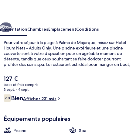
Houm
Nets
-
cédent
Suivant
Adults
35+
Présentation
Chambres
Emplacement
Conditions
Only
Pour votre séjour à la plage à Palma de Majorque, misez sur Hotel
Houm Nets - Adults Only. Une piscine extérieure et une piscine
couverte sont à votre disposition pour un agréable moment de
détente, tandis que ceux souhaitant se faire dorloter pourront
profiter des soins spa. Le restaurant est idéal pour manger un bout,
à moins que vous ne préfériez prendre une boisson fraiche au
bar/salon. Parmi les autres petits avantages de cet hébergement
Le
127 €
figurent un bar en bord de piscine, un bain à remous, et un sauna.
prix
taxes et frais compris
actuel
3 sept. - 4 sept.
Appartement, 1 chambre, balcon | Bure
est
Avis
Bien
7,0
Afficher 231 avis
de
7,0 sur 10
voyageurs
127 €.
Équipements populaires
Piscine
Spa