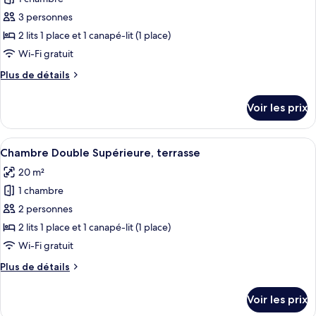
balcon
ce
3 personnes
type
2 lits 1 place et 1 canapé-lit (1 place)
de
Wi-Fi gratuit
chambre :
Plus
Plus de détails
Appartement,
de
1
détails
Voir les prix
chambre,
sur
le
balcon
type
Afficher
Une chambre d’hôtel avec un lit, un c
8
de
Chambre Double Supérieure, terrasse
toutes
chambre
20 m²
Appartement,
les
1
1 chambre
photos
chambre,
pour
2 personnes
balcon
ce
2 lits 1 place et 1 canapé-lit (1 place)
type
Wi-Fi gratuit
de
Plus
Plus de détails
chambre :
de
Chambre
détails
Voir les prix
sur
Double