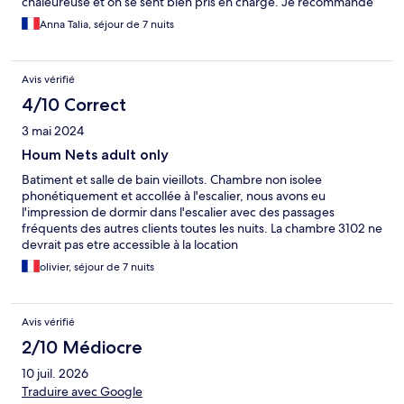
chaleureuse et on se sent bien pris en charge. Je recommande
vivement cet hôtel, vous pouvez y aller les yeux fermés !
Anna Talia, séjour de 7 nuits
Avis vérifié
4/10 Correct
3 mai 2024
Houm Nets adult only
Batiment et salle de bain vieillots. Chambre non isolee
phonétiquement et accollée à l'escalier, nous avons eu
l'impression de dormir dans l'escalier avec des passages
fréquents des autres clients toutes les nuits. La chambre 3102 ne
devrait pas etre accessible à la location
olivier, séjour de 7 nuits
Avis vérifié
2/10 Médiocre
10 juil. 2026
Traduire avec Google