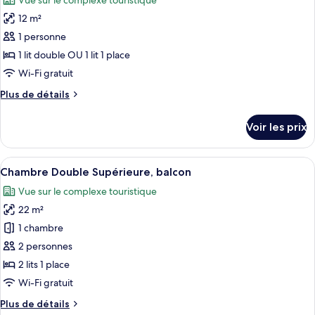
Vue sur le complexe touristique
Chambre
les
Double
12 m²
photos
Standard,
pour
1 personne
balcon
ce
1 lit double OU 1 lit 1 place
type
Wi-Fi gratuit
de
Plus
Plus de détails
chambre :
de
Chambre
détails
Voir les prix
sur
Simple
le
Standard
type
Afficher
Une chambre à coucher comprenant un l
5
de
Chambre Double Supérieure, balcon
toutes
chambre
Vue sur le complexe touristique
Chambre
les
Simple
22 m²
photos
Standard
pour
1 chambre
ce
2 personnes
type
2 lits 1 place
de
Wi-Fi gratuit
chambre :
Plus
Plus de détails
Chambre