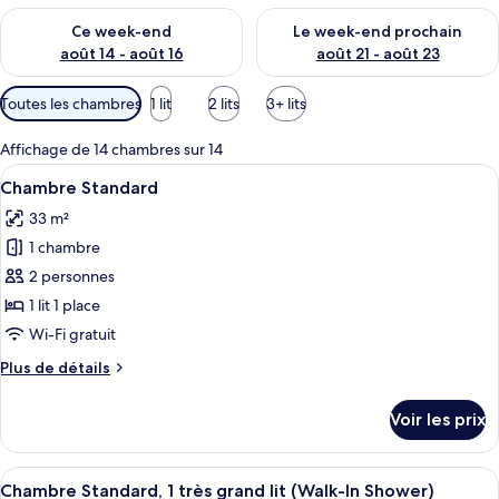
Vérifier la disponibilité pour ce week-end août 14 - août 16
Vérifier la disponibilité pour
Ce week-end
Le week-end prochain
août 14 - août 16
août 21 - août 23
Filtres
Toutes les chambres
1 lit
2 lits
3+ lits
disponibles
pour
Affichage de 14 chambres sur 14
les
Afficher
Une chambre d’hôtel avec deux lits, u
3
Chambre Standard
chambres
toutes
33 m²
les
1 chambre
photos
pour
2 personnes
ce
1 lit 1 place
type
Wi-Fi gratuit
de
Plus
Plus de détails
chambre :
de
Chambre
détails
Voir les prix
sur
Standard
le
type
Afficher
Une chambre d’hôtel avec un grand lit,
5
de
Chambre Standard, 1 très grand lit (Walk-In Shower)