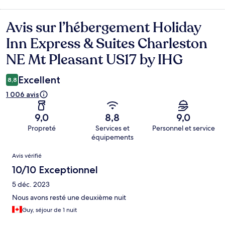
Avis sur l’hébergement Holiday
Avis
Inn Express & Suites Charleston
NE Mt Pleasant US17 by IHG
Excellent
8,8
1 006 avis
9,0
8,8
9,0
Propreté
Services et
Personnel et service
équipements
Avis
Avis vérifié
10/10 Exceptionnel
5 déc. 2023
Nous avons resté une deuxième nuit
Guy, séjour de 1 nuit