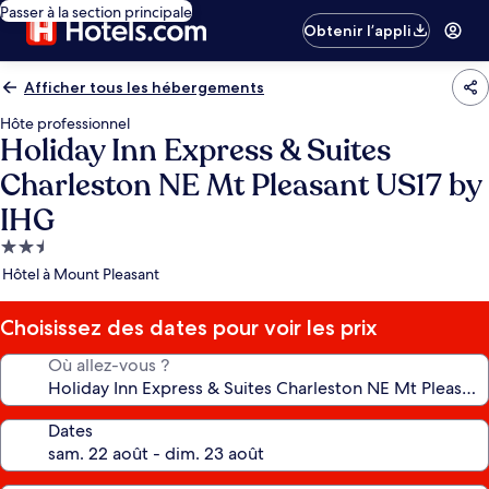
Passer à la section principale
Obtenir l’appli
Afficher tous les hébergements
Hôte professionnel
Holiday Inn Express & Suites
Charleston NE Mt Pleasant US17 by
IHG
Hébergement
2.5 étoiles
Hôtel à Mount Pleasant
Choisissez des dates pour voir les prix
Où allez-vous ?
Dates