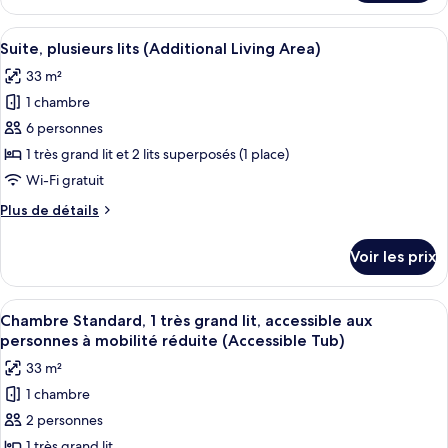
le
très
type
Afficher
Une chambre d’hôtel avec un lit super
grand
5
de
Suite, plusieurs lits (Additional Living Area)
toutes
lit
chambre
33 m²
Suite,
les
(Additional
1
1 chambre
photos
Living
très
pour
6 personnes
Area)
grand
ce
lit
1 très grand lit et 2 lits superposés (1 place)
(Additional
type
Wi-Fi gratuit
Living
de
Area)
Plus
Plus de détails
chambre :
de
Suite,
détails
Voir les prix
sur
plusieurs
le
lits
type
Afficher
Une chambre d’hôtel avec un grand lit,
(Additional
4
de
Chambre Standard, 1 très grand lit, accessible aux
toutes
Living
chambre
personnes à mobilité réduite (Accessible Tub)
Suite,
les
Area)
33 m²
plusieurs
photos
lits
1 chambre
pour
(Additional
2 personnes
ce
Living
Area)
type
1 très grand lit