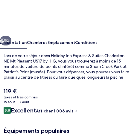
Holiday
Inn
Express
&
cédent
Suivant
Suites
53+
Présentation
Chambres
Emplacement
Conditions
Charleston
Lors de votre séjour dans Holiday Inn Express & Suites Charleston
NE
NE Mt Pleasant US17 by IHG, vous vous trouverez à moins de 15
minutes de voiture de points d'intérêt comme Shem Creek Park et
Mt
Patriot's Point (musée). Pour vous dépenser, vous pourrez vous faire
Pleasant
plaisir au centre de fitness ou faire quelques longueurs la piscine
extérieure (ouverte en saison). En voiture depuis l'hébergement, il
US17
ne vous faudra qu'une dizaine de minutes pour rejoindre des sites
Le
119 €
by
comme USS Yorktown (porte-avions) et Isle of Palms Beach.Les
prix
taxes et frais compris
autres voyageurs ne tarissent pas d'éloges en ce qui concerne le
actuel
IHG
16 août - 17 août
personnel attentionné et l'emplacement.
Extérieur
est
Avis
Excellent
8,8
Afficher 1 006 avis
de
8,8 sur 10
voyageurs
119 €.
Équipements populaires