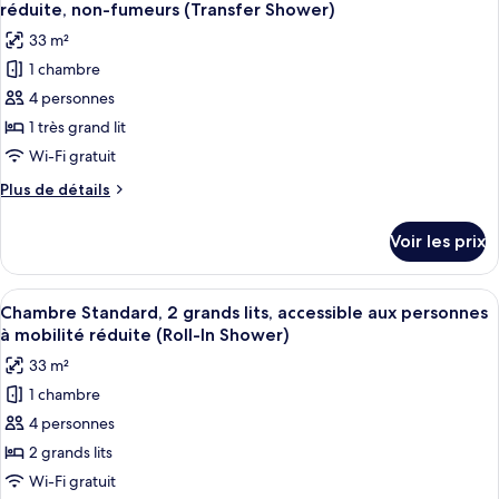
toutes
lits
chambre
réduite, non-fumeurs (Transfer Shower)
Chambre
les
(Extra
33 m²
Standard,
photos
Floor
2
1 chambre
pour
Space)
grands
4 personnes
ce
lits
(Extra
type
1 très grand lit
Floor
de
Wi-Fi gratuit
Space)
chambre :
Plus
Plus de détails
Suite,
de
1
détails
Voir les prix
sur
très
le
grand
type
Afficher
Une chambre d’hôtel avec deux lits, un
lit,
5
de
Chambre Standard, 2 grands lits, accessible aux personnes
toutes
chambre
accessible
à mobilité réduite (Roll-In Shower)
Suite,
les
aux
33 m²
1
photos
personnes
très
1 chambre
pour
à
grand
4 personnes
ce
lit,
mobilité
accessible
type
2 grands lits
réduite,
aux
de
Wi-Fi gratuit
non-
personnes