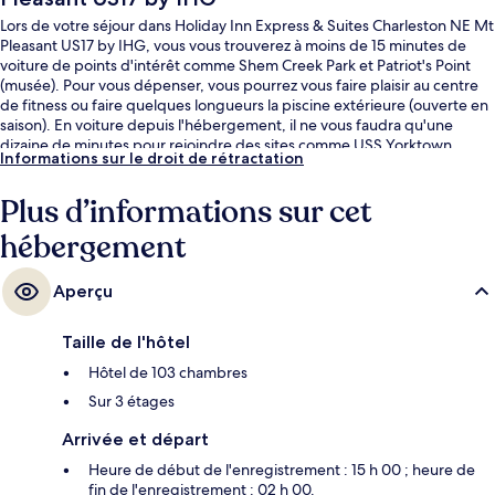
Lors de votre séjour dans Holiday Inn Express & Suites Charleston NE Mt
Pleasant US17 by IHG, vous vous trouverez à moins de 15 minutes de
voiture de points d'intérêt comme Shem Creek Park et Patriot's Point
(musée). Pour vous dépenser, vous pourrez vous faire plaisir au centre
de fitness ou faire quelques longueurs la piscine extérieure (ouverte en
saison). En voiture depuis l'hébergement, il ne vous faudra qu'une
dizaine de minutes pour rejoindre des sites comme USS Yorktown
Informations sur le droit de rétractation
(porte-avions) et Isle of Palms Beach.Les autres voyageurs ne tarissent
pas d'éloges en ce qui concerne le personnel attentionné et
Plus d’informations sur cet
l'emplacement.
hébergement
Aperçu
Taille de l'hôtel
Hôtel de 103 chambres
Sur 3 étages
Arrivée et départ
Heure de début de l'enregistrement : 15 h 00 ; heure de
fin de l'enregistrement : 02 h 00.