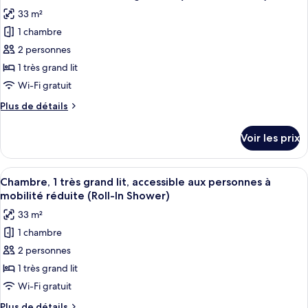
toutes
chambre
33 m²
Chambre
les
Standard
1 chambre
photos
pour
2 personnes
ce
1 très grand lit
type
Wi-Fi gratuit
de
Plus
Plus de détails
chambre :
de
Chambre
détails
Voir les prix
sur
Standard,
le
1
type
Afficher
Une chambre d’hôtel avec un grand lit,
très
6
de
Chambre, 1 très grand lit, accessible aux personnes à
toutes
grand
chambre
mobilité réduite (Roll-In Shower)
Chambre
les
lit
33 m²
Standard,
photos
(Walk-
1
1 chambre
pour
In
très
2 personnes
ce
grand
Shower)
lit
type
1 très grand lit
(Walk-
de
Wi-Fi gratuit
In
chambre :
Shower)
Plus
Plus de détails