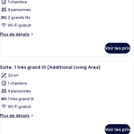
Standard,
1 chambre
photos
Accessible)
1
pour
4 personnes
très
ce
grand
2 grands lits
lit
type
Wi-Fi gratuit
(Communications
de
Accessible)
Plus
Plus de détails
chambre :
de
Chambre
détails
Voir les prix
sur
Standard,
le
2
type
Afficher
Une chambre d’hôtel dotée d’un grand l
grands
5
de
Suite, 1 très grand lit (Additional Living Area)
toutes
lits
chambre
33 m²
Chambre
les
Standard,
1 chambre
photos
2
pour
4 personnes
grands
ce
lits
1 très grand lit
type
Wi-Fi gratuit
de
Plus
Plus de détails
chambre :
de
Suite,
détails
Voir les prix
sur
1