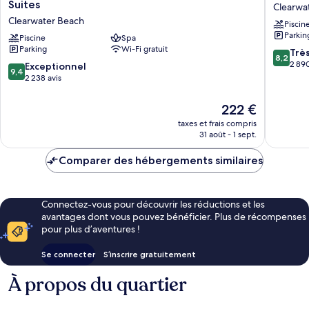
Regency
Clearwa
Suites
Clearwa
Clearwater
Beach
Clearwater Beach
Piscin
Beach
Resort
Parkin
Resort
Piscine
Spa
&
Parking
Wi-Fi gratuit
and
Spa
8.2
Trè
8,2
Suites
Clearwa
sur
2 890
9.4
Exceptionnel
9,4
Clearwater
Beach
10,
sur
2 238 avis
Beach
Très
10,
bien,
Exceptionnel,
Le
222 €
2 890 av
2 238 avis
nouveau
taxes et frais compris
prix
31 août - 1 sept.
est
de
Comparer des hébergements similaires
222 €
Connectez-vous pour découvrir les réductions et les
avantages dont vous pouvez bénéficier. Plus de récompenses
pour plus d’aventures !
Se connecter
S’inscrire gratuitement
À propos du quartier