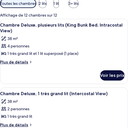
Filtres
Toutes les chambres
2 lits
1 lit
3+ lits
disponibles
pour
Affichage de 12 chambres sur 12
les
Afficher
Une chambre d’hôtel avec deux lits, u
8
Chambre Deluxe, plusieurs lits (King Bunk Bed, Intracostal
chambres
toutes
View)
les
38 m²
photos
4 personnes
pour
1 très grand lit et 1 lit superposé (1 place)
ce
type
Plus
Plus de détails
de
de
détails
chambre :
Voir les prix
sur
Chambre
le
Deluxe,
type
Afficher
Un port de plaisance où sont amarrés d
3
de
plusieurs
Chambre Deluxe, 1 très grand lit (Intercostal View)
toutes
chambre
lits
38 m²
Chambre
les
(King
Deluxe,
2 personnes
photos
Bunk
plusieurs
pour
1 très grand lit
lits
Bed,
ce
(King
Plus
Plus de détails
Intracostal