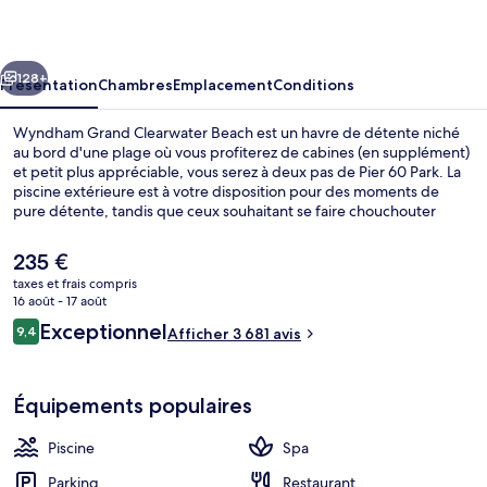
Clearwater
Beach
cédent
Suivant
128+
Présentation
Chambres
Emplacement
Conditions
Wyndham Grand Clearwater Beach est un havre de détente niché
au bord d'une plage où vous profiterez de cabines (en supplément)
et petit plus appréciable, vous serez à deux pas de Pier 60 Park. La
piscine extérieure est à votre disposition pour des moments de
pure détente, tandis que ceux souhaitant se faire chouchouter
pourront profiter des dépresso-massages, des soins
d'aromathérapie et un service de manucure et pédicure. Les
Le
235 €
options de restauration comprennent 3 restaurants, tandis que le
prix
taxes et frais compris
bar/salon est un endroit parfait pour prendre un verre. Parmi les
actuel
16 août - 17 août
autres petits avantages de cet hébergement figurent un bar en
Piscine extérieure, parasols de plage, 
est
Avis
bord de piscine, une salle de fitness ouverte 24 h/24, et une salle de
Exceptionnel
9,4
Afficher 3 681 avis
de
9,4 sur 10
fitness. Les autres voyageurs ne tarissent pas d'éloges en ce qui
voyageurs
235 €.
concerne la piscine rafraîchissante et le personnel attentionné.
Équipements populaires
Piscine
Spa
Parking
Restaurant