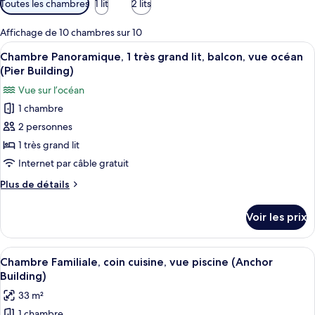
Toutes les chambres
1 lit
2 lits
disponibles
pour
Affichage de 10 chambres sur 10
les
Afficher
Une chambre à coucher bien rangée, av
9
Chambre Panoramique, 1 très grand lit, balcon, vue océan
chambres
toutes
(Pier Building)
les
Vue sur l’océan
photos
1 chambre
pour
2 personnes
ce
type
1 très grand lit
de
Internet par câble gratuit
chambre :
Plus
Plus de détails
Chambre
de
Panoramique,
détails
Voir les prix
sur
1
le
très
type
Afficher
Une chambre moderne avec deux lits, u
grand
3
de
Chambre Familiale, coin cuisine, vue piscine (Anchor
toutes
chambre
lit,
Building)
Chambre
les
balcon,
33 m²
Panoramique,
photos
vue
1
1 chambre