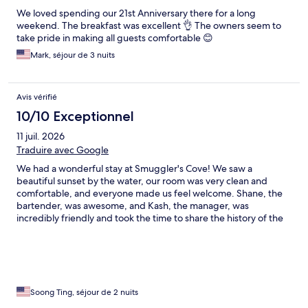
We loved spending our 21st Anniversary there for a long
weekend. The breakfast was excellent 👌 The owners seem to
take pride in making all guests comfortable 😊
Mark, séjour de 3 nuits
Avis vérifié
10/10 Exceptionnel
11 juil. 2026
Traduire avec Google
We had a wonderful stay at Smuggler's Cove! We saw a
beautiful sunset by the water, our room was very clean and
comfortable, and everyone made us feel welcome. Shane, the
bartender, was awesome, and Kash, the manager, was
incredibly friendly and took the time to share the history of the
inn and the local area. It made our stay even more special. We'd
definitely come back!
Soong Ting, séjour de 2 nuits