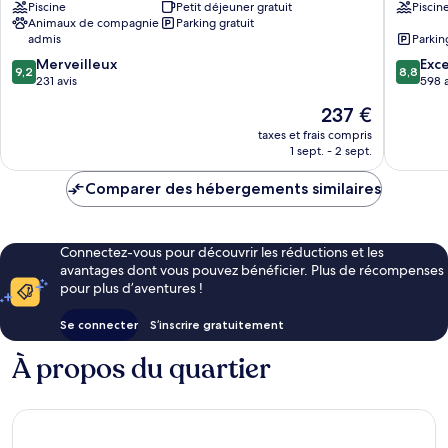
Piscine
Petit déjeuner gratuit
Piscin
Boothbay
Inn
Animaux de compagnie
Parking gratuit
Harbor
Ocean
admis
Parkin
Point
9.2
8.8
Merveilleux
Exce
9,2
8,8
sur
sur
231 avis
598 a
10,
10,
Le
237 €
Merveilleux,
Excellen
nouveau
231 avis
598 avis
taxes et frais compris
prix
1 sept. - 2 sept.
est
de
Comparer des hébergements similaires
237 €
Connectez-vous pour découvrir les réductions et les
avantages dont vous pouvez bénéficier. Plus de récompenses
pour plus d’aventures !
Se connecter
S’inscrire gratuitement
À propos du quartier