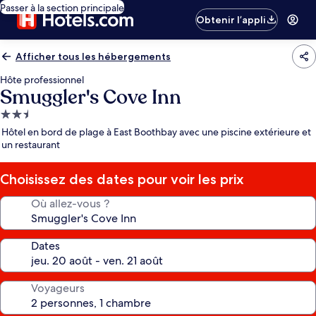
Passer à la section principale
Obtenir l’appli
Afficher tous les hébergements
Hôte professionnel
Smuggler's Cove Inn
Hébergement
2.5 étoiles
Hôtel en bord de plage à East Boothbay avec une piscine extérieure et
un restaurant
Choisissez des dates pour voir les prix
Où allez-vous ?
Dates
Voyageurs