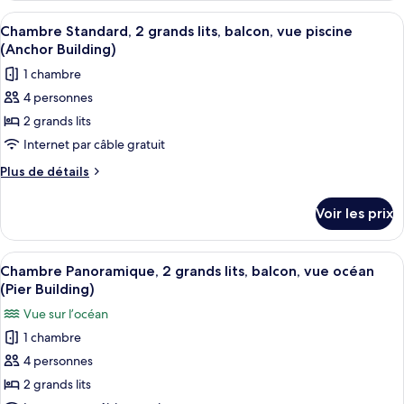
1
type
Afficher
Une chambre d’hôtel avec deux lits, un
6
très
de
Chambre Standard, 2 grands lits, balcon, vue piscine
toutes
chambre
grand
(Anchor Building)
Chambre
les
lit,
1 chambre
Standard,
photos
balcon,
1
4 personnes
pour
très
vue
2 grands lits
ce
grand
piscine
lit,
type
Internet par câble gratuit
(Anchor
balcon,
de
Plus
Plus de détails
Building)
vue
chambre :
de
piscine
détails
Chambre
(Anchor
Voir les prix
sur
Building)
Standard,
le
2
type
Afficher
Une chambre d’hôtel avec deux lits, u
8
grands
de
Chambre Panoramique, 2 grands lits, balcon, vue océan
toutes
chambre
lits,
(Pier Building)
Chambre
les
balcon,
Vue sur l’océan
Standard,
photos
vue
2
1 chambre
pour
grands
piscine
4 personnes
ce
lits,
(Anchor
balcon,
type
2 grands lits
Building)
vue