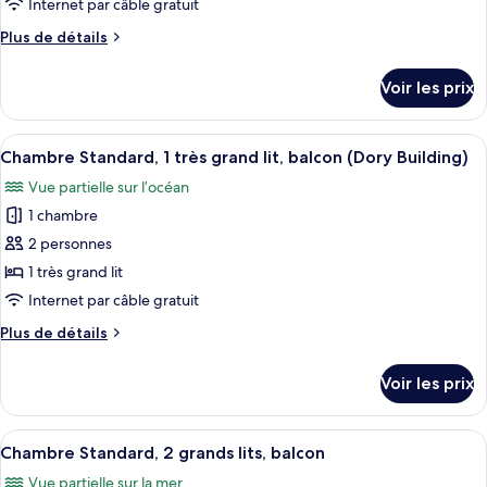
de
Internet par câble gratuit
piscine
chambre :
(Anchor
Plus
Plus de détails
Chambre
Building)
de
Panoramique,
détails
Voir les prix
sur
2
le
grands
type
Afficher
Une chambre à coucher bien rangée, av
lits,
4
de
Chambre Standard, 1 très grand lit, balcon (Dory Building)
toutes
chambre
balcon,
Vue partielle sur l’océan
Chambre
les
vue
Panoramique,
1 chambre
photos
océan
2
pour
2 personnes
(Pier
grands
ce
lits,
1 très grand lit
Building)
balcon,
type
Internet par câble gratuit
vue
de
océan
Plus
Plus de détails
chambre :
(Pier
de
Chambre
Building)
détails
Voir les prix
sur
Standard,
le
1
type
Afficher
Une chambre d’hôtel avec deux lits, un
très
3
de
Chambre Standard, 2 grands lits, balcon
toutes
grand
chambre
Vue partielle sur la mer