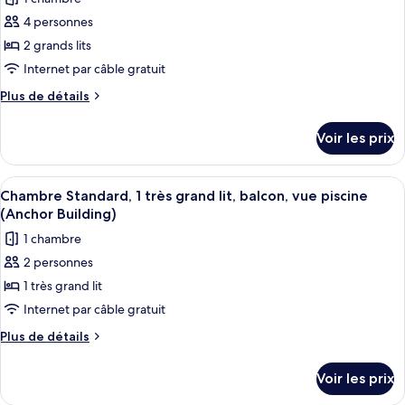
pour
océan
très
4 personnes
ce
grand
(Pier
lit,
type
2 grands lits
Building)
balcon,
de
Internet par câble gratuit
vue
chambre :
océan
Plus
Plus de détails
Chambre
(Pier
de
Building)
Familiale,
détails
Voir les prix
sur
coin
le
cuisine,
type
Afficher
Une chambre à coucher bien rangée, av
vue
5
de
Chambre Standard, 1 très grand lit, balcon, vue piscine
toutes
chambre
piscine
(Anchor Building)
Chambre
les
(Anchor
1 chambre
Familiale,
photos
Building)
coin
2 personnes
pour
cuisine,
1 très grand lit
ce
vue
piscine
type
Internet par câble gratuit
(Anchor
de
Plus
Plus de détails
Building)
chambre :
de
détails
Chambre
Voir les prix
sur
Standard,
le