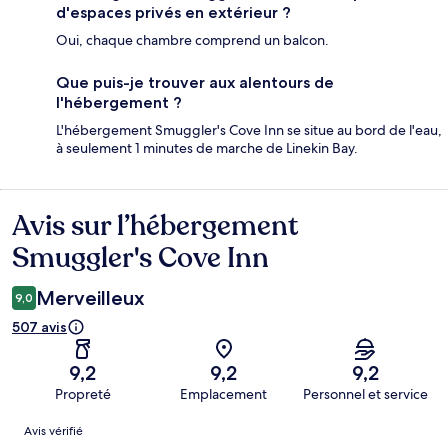
d'espaces privés en extérieur ?
Oui, chaque chambre comprend un balcon.
Que puis-je trouver aux alentours de
l'hébergement ?
L'hébergement Smuggler's Cove Inn se situe au bord de l'eau,
à seulement 1 minutes de marche de Linekin Bay.
Avis sur l’hébergement
Avis
Smuggler's Cove Inn
Merveilleux
9,0
507 avis
9,2
9,2
9,2
Propreté
Emplacement
Personnel et service
Avis
Avis vérifié