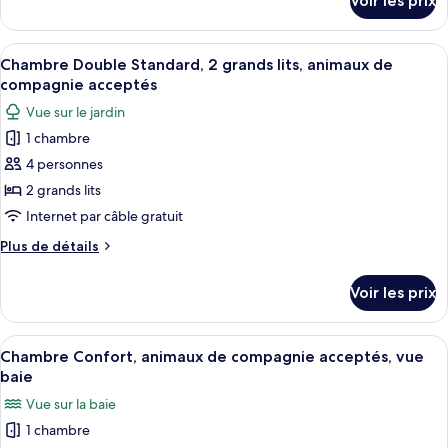
Voir les prix
sur
Confort,
le
1
type
Afficher
Une chambre d’hôtel avec deux lits, u
très
1
de
Chambre Double Standard, 2 grands lits, animaux de
toutes
grand
chambre
compagnie acceptés
Chambre
les
lit,
Vue sur le jardin
Confort,
photos
vue
1
1 chambre
pour
baie
très
4 personnes
ce
grand
lit,
type
2 grands lits
vue
de
Internet par câble gratuit
baie
chambre :
Plus
Plus de détails
Chambre
de
Double
détails
Voir les prix
sur
Standard,
le
2
type
Afficher
Une chambre à coucher bien rangée, ave
grands
2
de
Chambre Confort, animaux de compagnie acceptés, vue
toutes
chambre
lits,
baie
Chambre
les
animaux
Vue sur la baie
Double
photos
de
Standard,
1 chambre
pour
compagnie
2