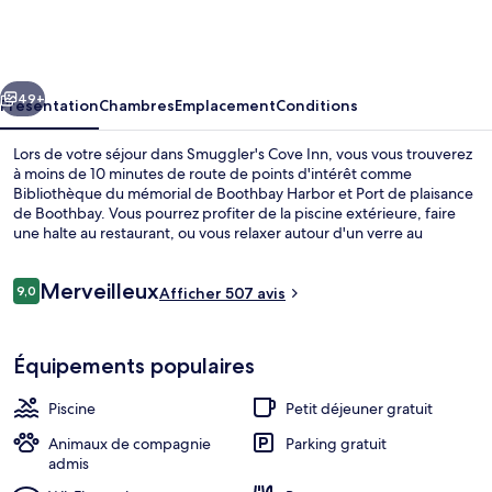
Cove
Inn
cédent
Suivant
49+
Présentation
Chambres
Emplacement
Conditions
Lors de votre séjour dans Smuggler's Cove Inn, vous vous trouverez
à moins de 10 minutes de route de points d'intérêt comme
Bibliothèque du mémorial de Boothbay Harbor et Port de plaisance
de Boothbay. Vous pourrez profiter de la piscine extérieure, faire
une halte au restaurant, ou vous relaxer autour d'un verre au
bar/salon. Cet hébergement abrite un snack-bar/une épicerie fine
et une terrasse, tandis que, petit plus pratique, les chambres
Avis
Merveilleux
bénéficient d'un réfrigérateur et un micro-ondes.
9,0
Afficher 507 avis
9,0 sur 10
voyageurs
Chambre Panoramique, 1 très grand lit,
Équipements populaires
Piscine
Petit déjeuner gratuit
Animaux de compagnie
Parking gratuit
admis