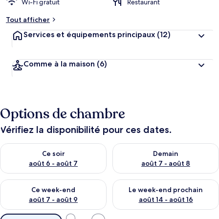
Wi-Fi gratuit
Restaurant
Tout afficher
Services et équipements principaux
(12)
Comme à la maison
(6)
Options de chambre
Vérifiez la disponibilité pour ces dates.
Vérifier la disponibilité pour ce soir août 6 - août 7
Vérifier la disponibilité pour 
Ce soir
Demain
août 6 - août 7
août 7 - août 8
Vérifier la disponibilité pour ce week-end août 7 - août 9
Vérifier la disponibilité pour 
Ce week-end
Le week-end prochain
août 7 - août 9
août 14 - août 16
Filtres