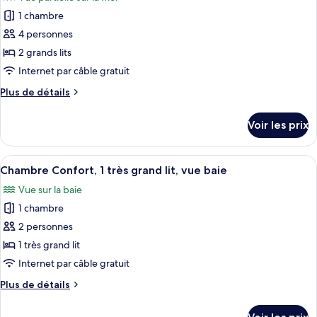
Chambre
les
lit,
Standard,
1 chambre
photos
balcon
1
pour
4 personnes
(Dory
très
ce
grand
Building)
2 grands lits
lit,
type
Internet par câble gratuit
balcon
de
(Dory
Plus
Plus de détails
chambre :
Building)
de
Chambre
détails
Voir les prix
sur
Standard,
le
2
type
Afficher
Une chambre à coucher bien rangée, av
grands
5
de
Chambre Confort, 1 très grand lit, vue baie
toutes
lits,
chambre
Vue sur la baie
Chambre
les
balcon
Standard,
1 chambre
photos
2
pour
2 personnes
grands
ce
lits,
1 très grand lit
balcon
type
Internet par câble gratuit
de
Plus
Plus de détails
chambre :
de
Chambre
détails