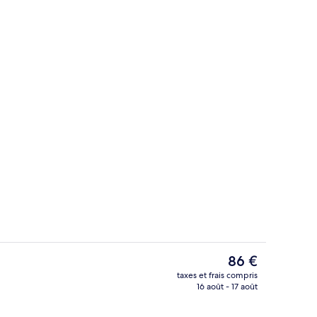
Extérieur
Le
86 €
prix
taxes et frais compris
actuel
16 août - 17 août
Chambre Standard avec lits jumeaux | 
est
de