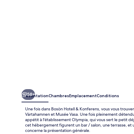
Hotell
&
Konferens
58+
Présentation
Chambres
Emplacement
Conditions
Une fois dans Bosön Hotell & Konferens, vous vous trouver
Värtahamnen et Musée Vasa. Une fois pleinement détendu a
appétit à l'établissement Olympia, qui vous sert le petit dé
cet hébergement figurent un bar / salon, une terrasse, et u
concerne la présentation générale.