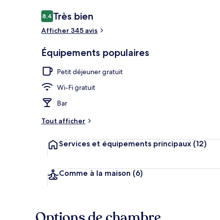
Avis
Très bien
8,4
8,4 sur 10
voyageurs
Afficher 345 avis
Petit déjeune
Équipements populaires
Petit déjeuner gratuit
Wi-Fi gratuit
Bar
Tout afficher
Services et équipements principaux
(12)
Comme à la maison
(6)
Options de chambre