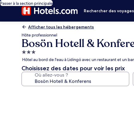
Passer à la section principale
Rechercher des voyage
Afficher tous les hébergements
Hôte professionnel
Bosön Hotell & Konfer
Hébergement
3.0 étoiles
Hôtel au bord de l'eau à Lidingö avec un restaurant et un ba
Choisissez des dates pour voir les prix
Où allez-vous ?
Galerie
photos
de
l’hébergement
Bosön