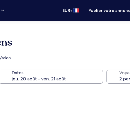
•
s
EUR
Publier votre annon
ens
r/salon
Dates
Voya