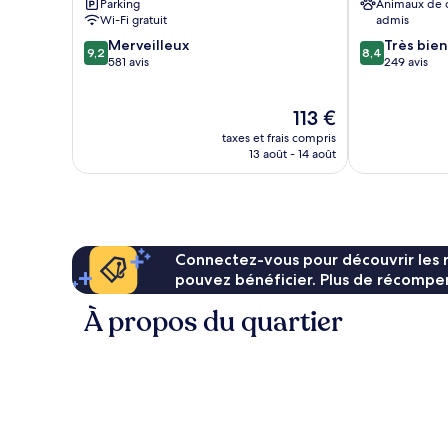
Parking
Animaux de
Wi-Fi gratuit
admis
9.2
8.4
Merveilleux
Très bien
9,2
8,4
sur
sur
581 avis
249 avis
10,
10,
Merveilleux,
Très
Le
113 €
581 avis
bien,
nouveau
249 avis
taxes et frais compris
prix
13 août - 14 août
est
de
113 €
Connectez-vous pour découvrir les 
pouvez bénéficier. Plus de récompen
À propos du quartier