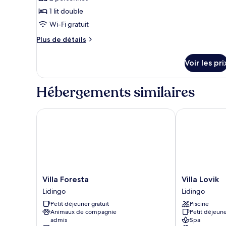
les
1 lit double
photos
pour
Wi-Fi gratuit
ce
Plus
Plus de détails
type
de
détails
de
Voir les pri
sur
chambre :
le
Double
type
Hébergements similaires
Room,
de
chambre
Kitchen
Double
Villa Foresta
Villa Lovik
Room,
Kitchen
Villa
Villa
Villa Foresta
Villa Lovik
Foresta
Lovik
Lidingo
Lidingo
Lidingo
Lidingo
Petit déjeuner gratuit
Piscine
Animaux de compagnie
Petit déjeune
admis
Spa