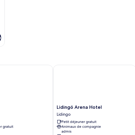
C
Qu
sa
d
ba
c
(I
x
Co
Lidingö Arena Hotel
Lidingö
Lidingö Arena Hotel
Arena
Lidingo
Hotel
Petit déjeuner gratuit
Lidingo
r gratuit
Animaux de compagnie
admis