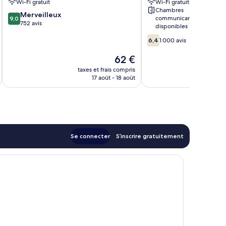
Wi-Fi gratuit
Wi-Fi gratuit
Chambres
9.0
Merveilleux
communicantes
9,0
sur
752 avis
disponibles
10,
6.4
6,4
1 000 avis
Merveilleux,
sur
752 avis
10,
Le
62 €
1 000 avis
u
nouveau
taxes et frais compris
tax
prix
17 août - 18 août
est
de
62 €
Se connecter
S’inscrire gratuitement