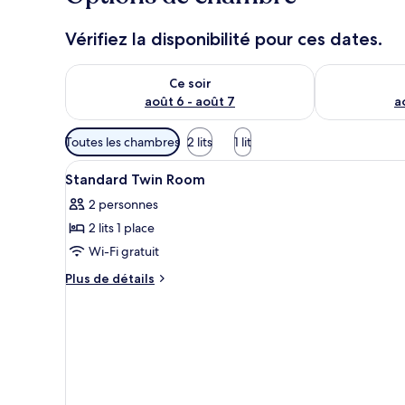
Vérifiez la disponibilité pour ces dates.
Vérifier la disponibilité pour ce soir août 6 - août 7
Vérifier la di
Ce soir
août 6 - août 7
a
Filtres
Toutes les chambres
2 lits
1 lit
disponibles
Afficher
Une chambre d’hôtel avec un lit
pour
4
Standard Twin Room
toutes
les
2 personnes
les
chambres
2 lits 1 place
photos
pour
Wi-Fi gratuit
ce
Plus
Plus de détails
type
de
détails
de
sur
chambre :
le
Standard
type
Twin
de
chambre
Room