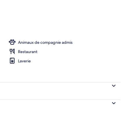
r buffet compris tous les jours
Animaux de compagnie admis
Restaurant
Laverie