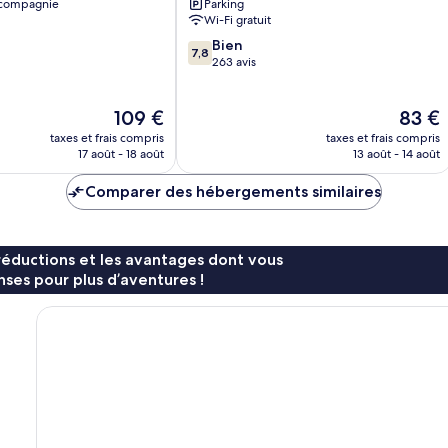
 compagnie
Parking
Wi-Fi gratuit
7.8
Bien
7,8
sur
263 avis
10,
Bien,
Le
Le
109 €
83 €
263 avis
nouveau
nouvea
taxes et frais compris
taxes et frais compris
prix
prix
17 août - 18 août
13 août - 14 août
est
est
de
de
Comparer des hébergements similaires
109 €
83 €
réductions et les avantages dont vous
ses pour plus d’aventures !