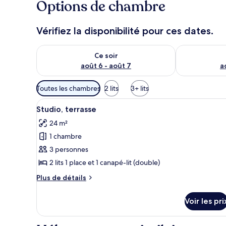
Options de chambre
Vérifiez la disponibilité pour ces dates.
Vérifier la disponibilité pour ce soir août 6 - août 7
Vérifier la di
Ce soir
août 6 - août 7
a
Filtres
Toutes les chambres
2 lits
3+ lits
disponibles
Afficher
Un balcon avec une table prépa
pour
3
Studio, terrasse
toutes
les
24 m²
les
chambres
1 chambre
photos
pour
3 personnes
ce
2 lits 1 place et 1 canapé-lit (double)
type
Plus
Plus de détails
de
de
chambre :
détails
Voir les pri
sur
Studio,
le
terrasse
type