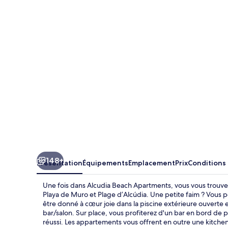
Beach
Apartments
148+
Présentation
Équipements
Emplacement
Prix
Conditions
Une fois dans Alcudia Beach Apartments, vous vous trouve
Playa de Muro et Plage d’Alcúdia. Une petite faim ? Vous 
être donné à cœur joie dans la piscine extérieure ouverte 
bar/salon. Sur place, vous profiterez d'un bar en bord de p
réussi. Les appartements vous offrent en outre une kitch