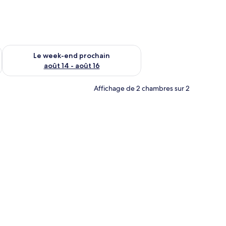
-end août 7 - août 9
Vérifier la disponibilité pour le week-end prochain août 14 - a
Le week-end prochain
août 14 - août 16
Affichage de 2 chambres sur 2
e blanches, une petite table ronde et deux verres de jus d’orange.