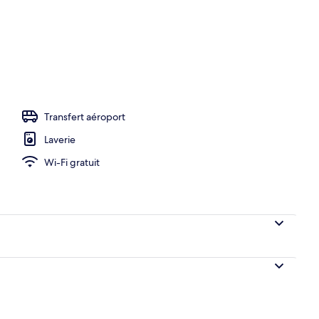
ieure (ouverte en saison), parasols de plage
Transfert aéroport
Laverie
Wi-Fi gratuit