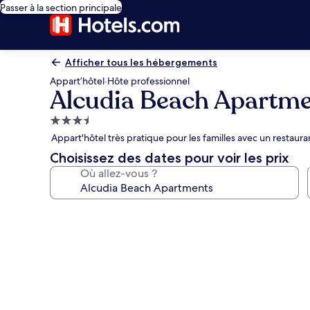
Passer à la section principale
Afficher tous les hébergements
Appart’hôtel
·
Hôte professionnel
Alcudia Beach Apartm
Hébergement
3.5 étoiles
Appart'hôtel très pratique pour les familles avec un restaura
Choisissez des dates pour voir les prix
Où allez-vous ?
Galerie
photos
de
l’hébergement
Alcudia