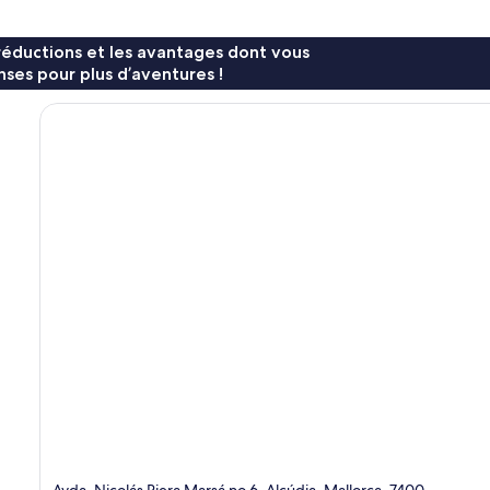
réductions et les avantages dont vous
ses pour plus d’aventures !
Avda. Nicolás Riera Marsá no 6, Alcúdia, Mallorca, 7400