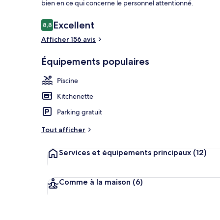
bien en ce qui concerne le personnel attentionné.
Avis
Excellent
8,8
8,8 sur 10
voyageurs
Afficher 156 avis
Piscine extér
Équipements populaires
Piscine
Kitchenette
Parking gratuit
Tout afficher
Services et équipements principaux
(12)
Comme à la maison
(6)