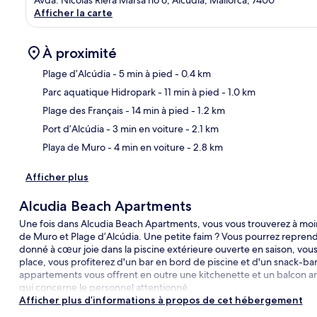
Afficher la carte
À proximité
Plage d’Alcúdia
- 5 min à pied
- 0.4 km
Parc aquatique Hidropark
- 11 min à pied
- 1.0 km
Car
Plage des Français
- 14 min à pied
- 1.2 km
Port d’Alcúdia
- 3 min en voiture
- 2.1 km
Playa de Muro
- 4 min en voiture
- 2.8 km
Afficher plus
Alcudia Beach Apartments
Une fois dans Alcudia Beach Apartments, vous vous trouverez à moi
de Muro et Plage d’Alcúdia. Une petite faim ? Vous pourrez reprend
donné à cœur joie dans la piscine extérieure ouverte en saison, vou
place, vous profiterez d'un bar en bord de piscine et d'un snack-bar/
appartements vous offrent en outre une kitchenette et un balcon a
qui concerne le personnel attentionné.
Afficher plus d’informations à propos de cet hébergement