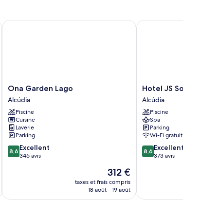
Ona Garden Lago
Hotel JS Sol de Alcudi
Ona
Hotel
Ona Garden Lago
Hotel JS Sol de Alcu
Garden
JS
Alcúdia
Alcúdia
Lago
Sol
Piscine
Piscine
Alcúdia
de
Cuisine
Spa
Alcudia
Laverie
Parking
Alcúdia
Parking
Wi-Fi gratuit
8.6
8.6
Excellent
Excellent
8,6
8,6
sur
sur
346 avis
373 avis
10,
10,
Le
312 €
Excellent,
Excellent,
nouveau
346 avis
373 avis
taxes et frais compris
tax
prix
18 août - 19 août
est
de
312 €