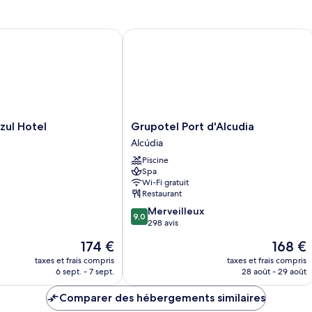
chambre,
de
chambre
terrasse
Appartement,
l Hotel
Grupotel Port d'Alcudia
1
chambre,
terrasse
Grupotel
zul Hotel
Grupotel Port d'Alcudia
Port
Alcúdia
d'Alcudia
Piscine
Alcúdia
Spa
Wi-Fi gratuit
Restaurant
9.0
Merveilleux
9,0
sur
298 avis
10,
Le
Le
174 €
168 €
Merveilleux,
nouveau
nouveau
298 avis
taxes et frais compris
taxes et frais compris
prix
prix
6 sept. - 7 sept.
28 août - 29 août
est
est
de
de
Comparer des hébergements similaires
174 €
168 €