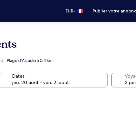
•
EUR
Publier votre annon
ents
nt - Plage d’Alcúdia à 0,4 km
Dates
Voya