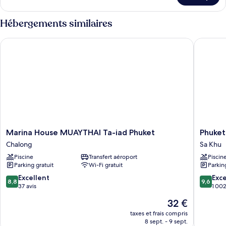
chambre :
le
Pool
type
Hébergements similaires
Suite
de
chambre
Marina House MUAYTHAI Ta-iad Phuket
Phuket A
Pool
Suite
Marina
Phuket
Marina House MUAYTHAI Ta-iad Phuket
Phuket
House
Airport
Chalong
Sa Khu
MUAYTHAI
Hotel
Piscine
Transfert aéroport
Piscin
Ta-
Sa
Parking gratuit
Wi-Fi gratuit
Parkin
iad
Khu
Phuket
8.8
9.6
Excellent
Exc
8,8
9,6
Chalong
sur
sur
37 avis
1 002
10,
10,
Le
32 €
Excellent,
Exceptio
nouveau
37 avis
1 002 av
taxes et frais compris
prix
8 sept. - 9 sept.