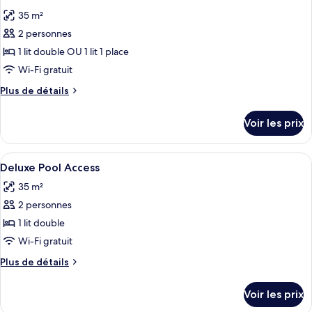
toutes
35 m²
les
2 personnes
photos
pour
1 lit double OU 1 lit 1 place
ce
Wi-Fi gratuit
type
Plus
Plus de détails
de
de
chambre :
détails
Voir les prix
sur
Deluxe
le
type
Afficher
Une chambre d’hôtel avec deux lits, un
9
de
Deluxe Pool Access
toutes
chambre
35 m²
Deluxe
les
2 personnes
photos
pour
1 lit double
ce
Wi-Fi gratuit
type
Plus
Plus de détails
de
de
chambre :
détails
Voir les prix
sur
Deluxe
le