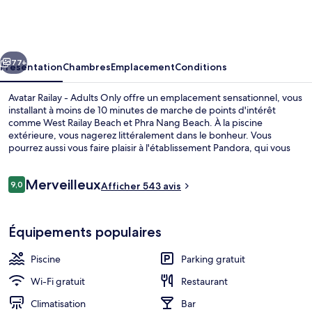
Railay
-
Adults
cédent
Suivant
Only
77+
Présentation
Chambres
Emplacement
Conditions
Avatar Railay - Adults Only offre un emplacement sensationnel, vous
installant à moins de 10 minutes de marche de points d'intérêt
comme West Railay Beach et Phra Nang Beach. À la piscine
extérieure, vous nagerez littéralement dans le bonheur. Vous
pourrez aussi vous faire plaisir à l'établissement Pandora, qui vous
accueille pour le petit déjeuner, le déjeuner et le dîner à grand
renfort de spécialités Cuisine internationale. Cet hébergement
Avis
Merveilleux
abrite un bar / salon et un snack-bar/une épicerie fine, tandis que,
9,0
Afficher 543 avis
9,0 sur 10
voyageurs
petit plus pratique, les chambres bénéficient d'un canapé-lit et d'un
réfrigérateur.
Piscine extérieure
Équipements populaires
Piscine
Parking gratuit
Wi-Fi gratuit
Restaurant
Climatisation
Bar