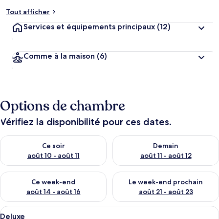
Tout afficher
Services et équipements principaux
(12)
Comme à la maison
(6)
Options de chambre
Vérifiez la disponibilité pour ces dates.
Vérifier la disponibilité pour ce soir août 10 - août 11
Vérifier la disponibilité pour 
Ce soir
Demain
août 10 - août 11
août 11 - août 12
Vérifier la disponibilité pour ce week-end août 14 - août 16
Vérifier la disponibilité pour
Ce week-end
Le week-end prochain
août 14 - août 16
août 21 - août 23
Afficher
Une chambre d’hôtel équipée d’un lit, 
8
Deluxe