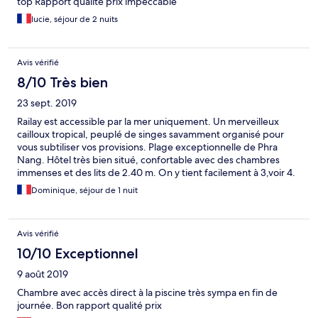
top Rapport qualité prix impeccable
lucie, séjour de 2 nuits
Avis vérifié
8/10 Très bien
23 sept. 2019
Railay est accessible par la mer uniquement. Un merveilleux
cailloux tropical, peuplé de singes savamment organisé pour
vous subtiliser vos provisions. Plage exceptionnelle de Phra
Nang. Hôtel très bien situé, confortable avec des chambres
immenses et des lits de 2.40 m. On y tient facilement à 3,voir 4.
Je le recommande vivement.
Dominique, séjour de 1 nuit
Avis vérifié
10/10 Exceptionnel
9 août 2019
Chambre avec accès direct à la piscine très sympa en fin de
journée. Bon rapport qualité prix