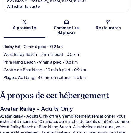
629 Moo.2, East Railay, Krabi, Krabi, 81000
Afficher la carte
Carte
À proximité
Comment se
Restaurants
déplacer
Railay Est
- 2 min à pied
- 0.2 km
West Railay Beach
- 5 min à pied
- 0.5 km
Phra Nang Beach
- 9 min à pied
- 0.8 km
Grotte de Phra Nang
- 10 min à pied
- 0.9 km
Plage d'Ao Nang
- 47 min en voiture
- 4.6 km
À propos de cet hébergement
Avatar Railay - Adults Only
Avatar Railay - Adults Only offre un emplacement sensationnel, vous
installant à moins de 10 minutes de marche de points d'intérêt comme
West Railay Beach et Phra Nang Beach. À la piscine extérieure, vous
nagerez littéralement dans le bonheur. Vous pourrez aussi vous faire