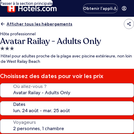
Passer à la section principale
Obtenir l’appli
Afficher tous les hébergements
Hôte professionnel
Avatar Railay - Adults Only
Hébergement
3.0 étoiles
Hôtel pour adultes proche de la plage avec piscine extérieure, non loin
de West Railay Beach
Choisissez des dates pour voir les prix
Où allez-vous ?
Dates
Voyageurs