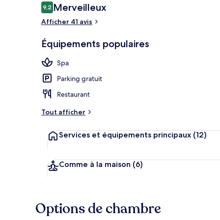
Avis
Merveilleux
9,2
9,2 sur 10
voyageurs
Afficher 41 avis
Vue aérienne
Équipements populaires
Spa
Parking gratuit
Restaurant
Tout afficher
Services et équipements principaux
(12)
Comme à la maison
(6)
Options de chambre