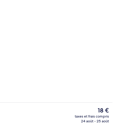
e
Chaise haute
Le
18 €
prix
taxes et frais compris
actuel
24 août - 25 août
alité supérieure, surmatelas, minibar, bureau
Extérieur
est
de