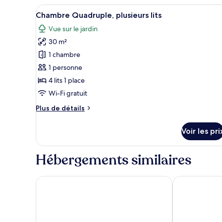
de
Afficher
Une chambre d’hôtel avec deux 
double
chambre
6
Chambre Quadruple, plusieurs lits
Chambre
toutes
Supérieure,
Vue sur le jardin
les
1
30 m²
photos
lit
double
pour
1 chambre
ce
1 personne
type
4 lits 1 place
de
Wi-Fi gratuit
chambre :
Plus
Plus de détails
Chambre
de
Quadruple,
détails
Voir les pri
plusieurs
sur
le
lits
type
Hébergements similaires
de
chambre
Chambre
Han Huyen Homestay
Tue Tam Villa
Quadruple,
plusieurs
lits