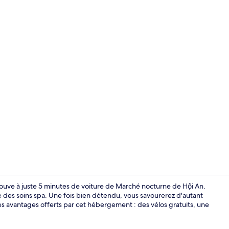
Chaise haut
 trouve à juste 5 minutes de voiture de Marché nocturne de Hội An.
e des soins spa. Une fois bien détendu, vous savourerez d'autant
les avantages offerts par cet hébergement : des vélos gratuits, une
Literie de qu