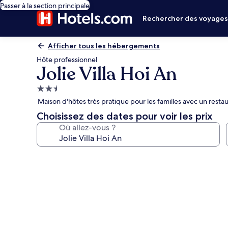
Passer à la section principale
Rechercher des voyage
Afficher tous les hébergements
Hôte professionnel
Jolie Villa Hoi An
Hébergement
2.5 étoiles
Maison d'hôtes très pratique pour les familles avec un rest
Choisissez des dates pour voir les prix
Où allez-vous ?
Galerie
photos
de
l’hébergement
Jolie