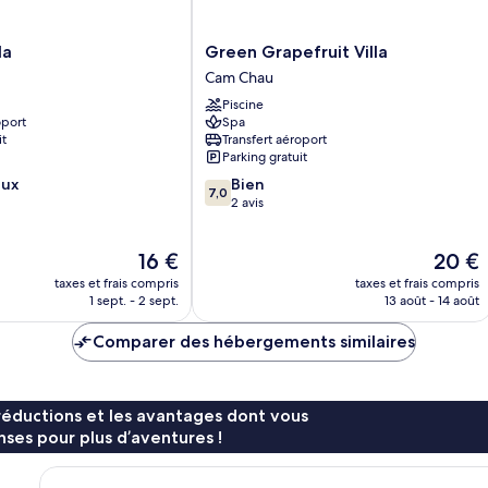
Green
la
Green Grapefruit Villa
Grapefruit
Cam Chau
Villa
Piscine
Cam
oport
Spa
Chau
it
Transfert aéroport
Parking gratuit
7.0
eux
Bien
7,0
sur
2 avis
10,
Bien,
Le
Le
16 €
20 €
2 avis
nouveau
nouvea
taxes et frais compris
taxes et frais compris
prix
prix
1 sept. - 2 sept.
13 août - 14 août
est
est
de
de
Comparer des hébergements similaires
16 €
20 €
réductions et les avantages dont vous
ses pour plus d’aventures !