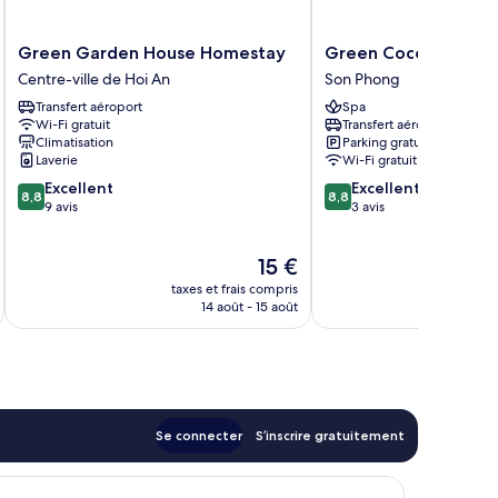
Green
Green
Green Garden House Homestay
Green Coco Homesta
Garden
Coco
Centre-ville de Hoi An
Son Phong
House
Homestay
Transfert aéroport
Spa
Homestay
Hoi
Wi-Fi gratuit
Transfert aéroport
Centre-
An
Climatisation
Parking gratuit
ville
Son
Laverie
Wi-Fi gratuit
de
Phong
8.8
8.8
Excellent
Excellent
Hoi
8,8
8,8
sur
sur
9 avis
3 avis
An
10,
10,
Excellent,
Excellent,
Le
15 €
9 avis
3 avis
u
nouveau
taxes et frais compris
tax
prix
14 août - 15 août
est
de
15 €
Se connecter
S’inscrire gratuitement