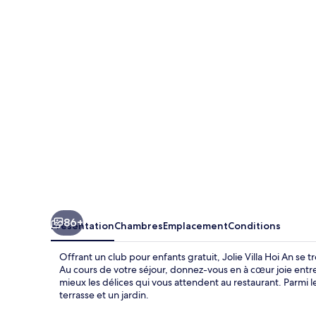
Villa
Hoi
An
86+
Présentation
Chambres
Emplacement
Conditions
Offrant un club pour enfants gratuit, Jolie Villa Hoi An se
Au cours de votre séjour, donnez-vous en à cœur joie entr
mieux les délices qui vous attendent au restaurant. Parmi 
terrasse et un jardin.