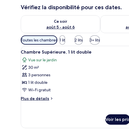
Vérifiez la disponibilité pour ces dates.
Vérifier la disponibilité pour ce soir août 5 - août 6
Vérifier la di
Ce soir
août 5 - août 6
a
Filtres
Toutes les chambres
1 lit
2 lits
3+ lits
disponibles
Afficher
Une chambre à coucher avec un l
pour
39
Chambre Supérieure, 1 lit double
toutes
les
Vue sur le jardin
les
chambres
30 m²
photos
pour
3 personnes
ce
1 lit double
type
Wi-Fi gratuit
de
Plus
Plus de détails
chambre :
de
Chambre
détails
sur
Supérieure,
le
Voir les pri
1
type
lit