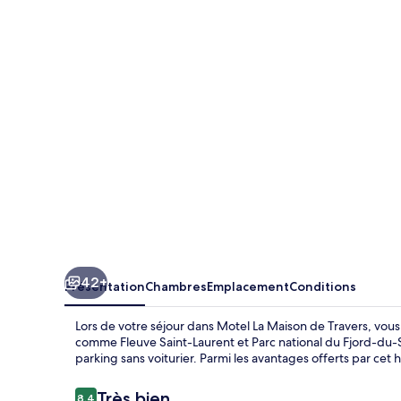
La
Maison
de
Travers
42+
Présentation
Chambres
Emplacement
Conditions
Lors de votre séjour dans Motel La Maison de Travers, vous
comme Fleuve Saint-Laurent et Parc national du Fjord-du-Sa
parking sans voiturier. Parmi les avantages offerts par cet
Avis
Très bien
8,4