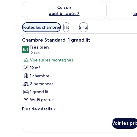
Vérifier la disponibilité pour ce soir août 6 - août 7
Vérifier la di
Ce soir
août 6 - août 7
a
Filtres
Toutes les chambres
1 lit
2 lits
disponibles
Afficher
Un lit bien fait, recouvert d’u
pour
11
Chambre Standard, 1 grand lit
toutes
les
Très bien
les
8,4
chambres
8,4 sur 10
(16 avis)
16 avis
photos
Vue sur les montagnes
pour
19 m²
ce
1 chambre
type
3 personnes
de
1 grand lit
chambre :
Chambre
Wi-Fi gratuit
Standard,
Plus
Plus de détails
1
de
détails
grand
Voir les pri
sur
lit
le
type