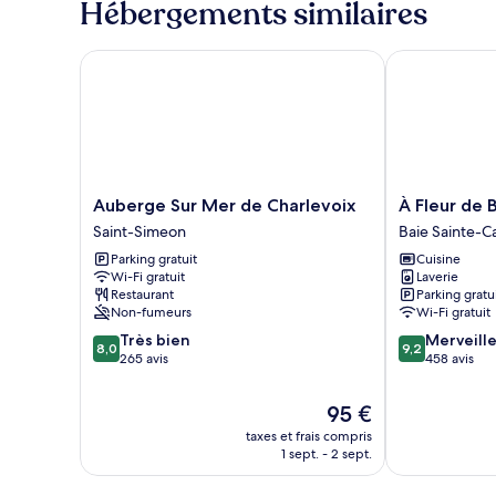
Hébergements similaires
de
chambre
Chambre
Auberge Sur Mer de Charlevoix
À Fleur de Ba
Standard,
1
grand
lit
Auberge
À
Auberge Sur Mer de Charlevoix
À Fleur de 
Sur
Fleur
Saint-Simeon
Baie Sainte-C
Mer
de
Parking gratuit
Cuisine
de
Baie
Wi-Fi gratuit
Laverie
Charlevoix
Baie
Restaurant
Parking gratu
Saint-
Sainte-
Non-fumeurs
Wi-Fi gratuit
Simeon
Catherine
8.0
9.2
Très bien
Merveill
8,0
9,2
sur
sur
265 avis
458 avis
10,
10,
Très
Merveilleux,
Le
95 €
bien,
458 avis
nouveau
taxes et frais compris
265 avis
prix
1 sept. - 2 sept.
est
de