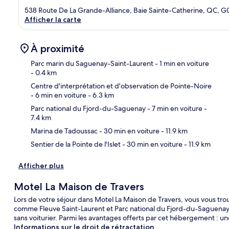
538 Route De La Grande-Alliance, Baie Sainte-Catherine, QC, G
Afficher la carte
À proximité
Parc marin du Saguenay-Saint-Laurent
- 1 min en voiture
- 0.4 km
Centre d'interprétation et d'observation de Pointe-Noire
Car
- 6 min en voiture
- 6.3 km
Parc national du Fjord-du-Saguenay
- 7 min en voiture
-
7.4 km
Marina de Tadoussac
- 30 min en voiture
- 11.9 km
Sentier de la Pointe de l'Islet
- 30 min en voiture
- 11.9 km
Afficher plus
Motel La Maison de Travers
Lors de votre séjour dans Motel La Maison de Travers, vous vous tro
comme Fleuve Saint-Laurent et Parc national du Fjord-du-Saguenay. P
sans voiturier. Parmi les avantages offerts par cet hébergement : une
Informations sur le droit de rétractation