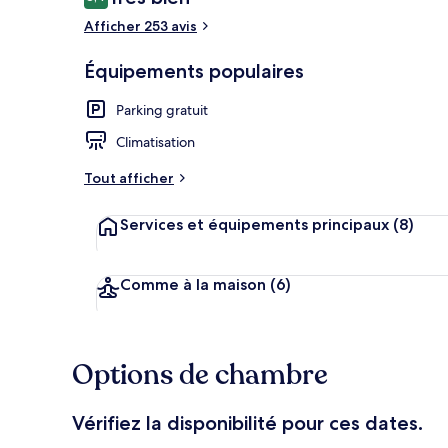
8,4 sur 10
voyageurs
Afficher 253 avis
Équipements populaires
Borne des ar
Parking gratuit
Climatisation
Tout afficher
Services et équipements principaux
(8)
Comme à la maison
(6)
Options de chambre
Vérifiez la disponibilité pour ces dates.