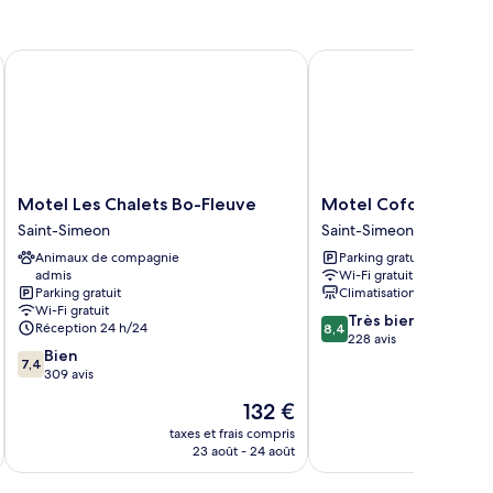
s
ubles
Motel Les Chalets Bo-Fleuve
Motel Cofotel
Motel
Motel
Motel Les Chalets Bo-Fleuve
Motel Cofotel
Les
Cofotel
Saint-Simeon
Saint-Simeon
Chalets
Saint-
Animaux de compagnie
Parking gratuit
Bo-
Simeon
admis
Wi-Fi gratuit
Fleuve
Parking gratuit
Climatisation
Saint-
Wi-Fi gratuit
8.4
Simeon
Très bien
Réception 24 h/24
8,4
sur
228 avis
7.4
Bien
10,
7,4
sur
309 avis
Très
10,
bien,
Le
132 €
Bien,
228 avis
u
nouveau
309 avis
taxes et frais compris
tax
prix
23 août - 24 août
est
de