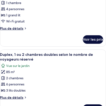
pour
1 chambre
ce
4 personnes
type
1 grand lit
de
Wi-Fi gratuit
chambre :
Plus
Plus de détails
Chambre
de
Double
détails
Voir les prix
Tradition,
sur
le
vue
type
Afficher
Une cuisine moderne avec un plancher 
jardin
13
de
Duplex, 1 ou 2 chambres doubles selon le nombre de
toutes
chambre
voyageurs réservé
Chambre
les
Vue sur le jardin
Double
photos
Tradition,
85 m²
pour
vue
2 chambres
ce
jardin
type
6 personnes
de
3 lits doubles
chambre :
Plus
Plus de détails
Duplex,
de
détails