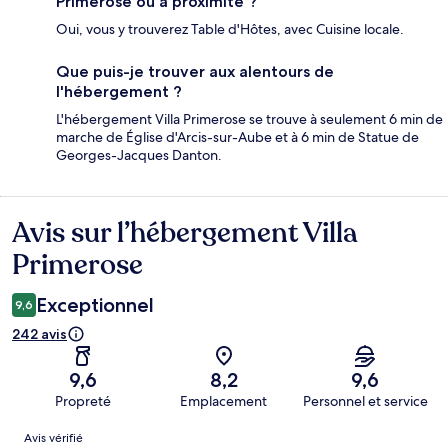
Primerose ou à proximité ?
Oui, vous y trouverez Table d'Hôtes, avec Cuisine locale.
Que puis-je trouver aux alentours de
l'hébergement ?
L'hébergement Villa Primerose se trouve à seulement 6 min de
marche de Église d'Arcis-sur-Aube et à 6 min de Statue de
Georges-Jacques Danton.
Avis sur l’hébergement Villa
Avis
Primerose
Exceptionnel
9,6
242 avis
9,6
8,2
9,6
Propreté
Emplacement
Personnel et service
Avis
Avis vérifié