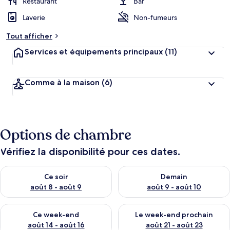
r
Restaurant
Bar
g
Laverie
Non-fumeurs
e
m
Tout afficher
e
n
Services et équipements principaux
(11)
t
s
Comme à la maison
(6)
l
e
s
m
Options de chambre
i
e
u
Vérifiez la disponibilité pour ces dates.
x
Vérifier la disponibilité pour ce soir août 8 - août 9
Vérifier la disponibilité pour 
n
Ce soir
Demain
o
août 8 - août 9
août 9 - août 10
t
é
Vérifier la disponibilité pour ce week-end août 14 - août 16
Vérifier la disponibilité pour
s
Ce week-end
Le week-end prochain
août 14 - août 16
août 21 - août 23