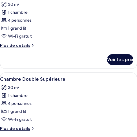
Double
30 m²
photos
Standard
pour
1 chambre
ce
4 personnes
type
1 grand lit
de
Wi-Fi gratuit
chambre :
Plus
Plus de détails
Chambre
de
Double
détails
Voir les prix
Romantique
sur
le
type
Afficher
Une chambre à coucher avec un lit en 
28
de
Chambre Double Supérieure
toutes
chambre
30 m²
Chambre
les
Double
1 chambre
photos
Romantique
pour
4 personnes
ce
1 grand lit
type
Wi-Fi gratuit
de
Plus
Plus de détails
chambre :
de