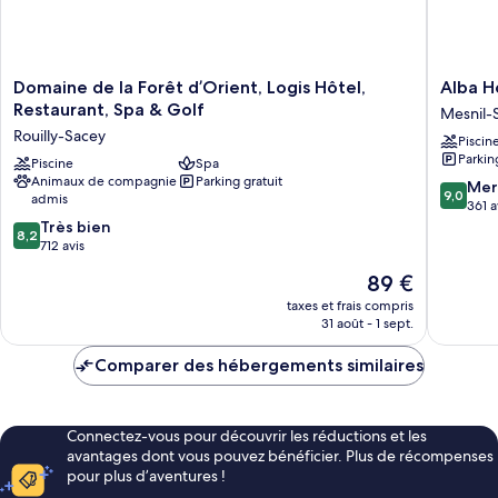
Domaine
Alba
Domaine de la Forêt d’Orient, Logis Hôtel,
Alba H
de
Hotel
Restaurant, Spa & Golf
Mesnil-
la
Lac
Rouilly-Sacey
Piscin
Forêt
d'Orient
Parkin
d’Orient,
Piscine
Spa
Mesnil-
Animaux de compagnie
Parking gratuit
Logis
Saint-
9.0
Mer
9,0
admis
Hôtel,
Pere
sur
361 a
Restaurant,
8.2
10,
Très bien
8,2
Spa
sur
Merveill
712 avis
&
10,
361 avis
Le
89 €
Golf
Très
nouveau
Rouilly-
bien,
taxes et frais compris
prix
Sacey
31 août - 1 sept.
712 avis
est
de
Comparer des hébergements similaires
89 €
Connectez-vous pour découvrir les réductions et les
avantages dont vous pouvez bénéficier. Plus de récompenses
pour plus d’aventures !