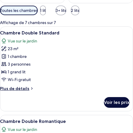
p
a
Filtres
Toutes les chambres
1 lit
3+ lits
2 lits
r
disponibles
pour
l
Affichage de 7 chambres sur 7
les
e
Afficher
Une salle de bain avec un lavabo, un mi
7
Chambre Double Standard
chambres
s
toutes
Vue sur le jardin
les
v
23 m²
o
photos
y
pour
1 chambre
a
ce
3 personnes
g
type
e
1 grand lit
u
de
Wi-Fi gratuit
r
chambre :
s
Plus
Plus de détails
Chambre
de
Double
détails
Voir les prix
Standard
sur
le
type
Afficher
Une pièce avec un grand miroir décorat
18
de
Chambre Double Romantique
toutes
chambre
Vue sur le jardin
Chambre
les