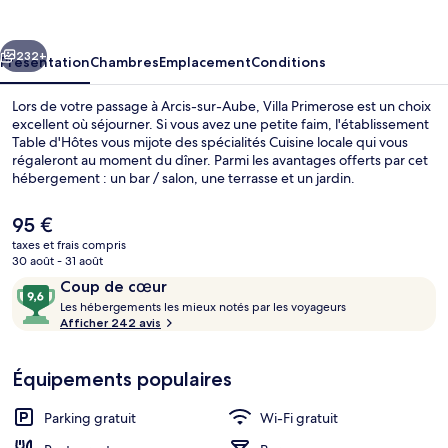
cédent
Suivant
232+
Présentation
Chambres
Emplacement
Conditions
Lors de votre passage à Arcis-sur-Aube, Villa Primerose est un choix
excellent où séjourner. Si vous avez une petite faim, l'établissement
Table d'Hôtes vous mijote des spécialités Cuisine locale qui vous
régaleront au moment du dîner. Parmi les avantages offerts par cet
hébergement : un bar / salon, une terrasse et un jardin.
Le
95 €
prix
taxes et frais compris
actuel
30 août - 31 août
Véranda
est
Avis
9,6
Coup de cœur
de
voyageurs
L
sur
Les hébergements les mieux notés par les voyageurs
95 €.
e
Afficher 242 avis
10,
s
Coup
de
Équipements populaires
h
cœur
é
b
Parking gratuit
Wi-Fi gratuit
e