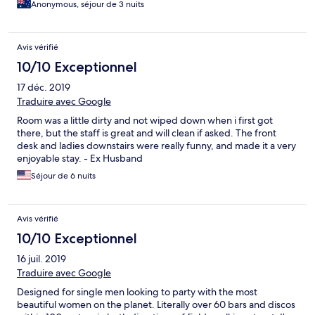
Anonymous, séjour de 3 nuits
immediately point to ceiling. When I asked to have it fixed they
said its a new shower and didn't need fixing! Trust me it needed
fixing and they didn't fix it. Apart from that I thought it was way
Avis vérifié
overpriced considering the overall condition of the property
which was very poor. The staff were mostly helpful apart from
10/10 Exceptionnel
the shower problem, but don't expect much if you go there as
17 déc. 2019
you will be sorely disappointed.
Traduire avec Google
Room was a little dirty and not wiped down when i first got
there, but the staff is great and will clean if asked. The front
desk and ladies downstairs were really funny, and made it a very
enjoyable stay. - Ex Husband
Séjour de 6 nuits
Avis vérifié
10/10 Exceptionnel
16 juil. 2019
Traduire avec Google
Designed for single men looking to party with the most
beautiful women on the planet. Literally over 60 bars and discos