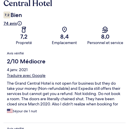
Central Hotel
Bien
7,2
74 avis
7,2
8,4
8,0
Propreté
Emplacement
Personnel et service
Avis
Avis vérifié
2/10 Médiocre
4 janv. 2021
Traduire avec Google
The Grand Central Hotel is not open for business but they do
take your money (Non-refundable) and Expedia still offers their
services but cannot get you a refund. Not kidding. Do not book
a room. The doors are literally chained shut. They have been
cloed since March 2020. Also I didn't realize when booking for
myself and my family that it is right in the middle of the redlight
Séjour de 1 nuit
district...oops.
Avis vérifié