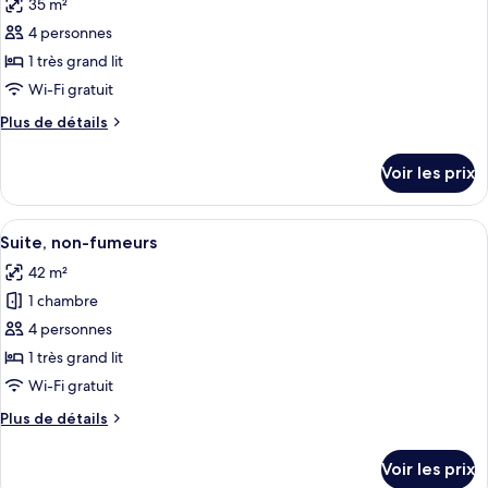
35 m²
les
4 personnes
photos
pour
1 très grand lit
ce
Wi-Fi gratuit
type
Plus
Plus de détails
de
de
chambre :
détails
Voir les prix
sur
Chambre
le
Deluxe,
type
Afficher
Literie de qualité supérieure, minibar,
non-
17
de
Suite, non-fumeurs
toutes
chambre
fumeurs
42 m²
Chambre
les
Deluxe,
1 chambre
photos
non-
pour
4 personnes
fumeurs
ce
1 très grand lit
type
Wi-Fi gratuit
de
Plus
Plus de détails
chambre :
de
Suite,
détails
Voir les prix
sur
non-