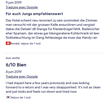
9 juin 2019
Traduire avec Google
Für euch Jungs empfehlenswert
Das Hotel scheint neu renoviert zu sein zumindest die Zimmer,
man versucht mit der grossen Kelle anzurühren und vergisst
dabei die Details! zB Stange für Kleiderbügel fehlt, Badetücher
eher Sparsam, der etwas gar kleingeratene Kühlschrank ist leer.
Notbeleuchtung im Gang fehlanzeige da muss das Handy ran
beim fast täglichem Strohmausfall. ABER: Ansonsten ist das
Ronald, séjour de 1 nuit
Zimmer ein Wow Effekt! spezialbeleuchtung im Schlafzimmer....
2x Flatscrens, kleine Küche, Bar, Sofaliege plus Sofa, geräumige
Dusche, das alles ist Top und die Preisleistung sowieso. (Kleine
Avis vérifié
Suite upgegradet, mann gönnt sich ja sonst nix)
6/10 Bien
4 juin 2019
Traduire avec Google
I had stayed here a few years previously and was looking
forward to a return and I was very disappointed. It's not as clean
and just looks and feels run down and tired now.
Séjour de 1 nuit