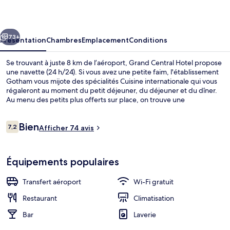
Hotel
cédent
Suivant
73+
Présentation
Chambres
Emplacement
Conditions
Se trouvant à juste 8 km de l’aéroport, Grand Central Hotel propose
une navette (24 h/24). Si vous avez une petite faim, l'établissement
Gotham vous mijote des spécialités Cuisine internationale qui vous
régaleront au moment du petit déjeuner, du déjeuner et du dîner.
Au menu des petits plus offerts sur place, on trouve une
discothèque et un bar / salon. Sympa non ?
Avis
Bien
7,2
Afficher 74 avis
7,2 sur 10
voyageurs
Façade de l’hébergement
Équipements populaires
Transfert aéroport
Wi-Fi gratuit
Restaurant
Climatisation
Bar
Laverie