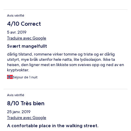
Finally the other lady on daytime shift filled it out with the wrong
info. It wasn’t worth waiting around for the correction in the hot
lobby.
Avis vérifié
4/10 Correct
5 avr. 2019
Traduire avec Google
Svært mangelfullt
dårlig tilstand, rommene virker tomme og triste og er dårlig
utstyrt, mye bråk utenfor hele natta, lite lydisolasjon. Ikke ta
heisen, den ligner mest en likkiste som sveives opp og ned av en
kryptvokter.
Séjour de 1 nuit
Avis vérifié
8/10 Très bien
25 janv. 2019
Traduire avec Google
A confortable place in the walking street.