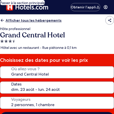
Passer à la section principale
Obtenir l’appli
Afficher tous les hébergements
Hôte professionnel
Grand Central Hotel
Hébergement
3.5 étoiles
Hôtel avec un restaurant - Rue piétonne à 0,1 km
Choisissez des dates pour voir les prix
Où allez-vous ?
Dates
Voyageurs