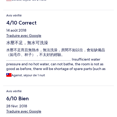
conditions of the rooms that I have stayed in.
stay elsewhere.
Avis vérifié
4/10 Correct
14 août 2018
Traduire avec Google
水壓不足，無水可洗澡
水壓不足而且無熱水，無法洗澡，房間不如以往，會短缺備品
（如毛巾、杯子），不太好的經驗。
.............................................................. Insufficient water
pressure and no hot water, can not bathe, the room is not as
good as before, there will be shortage of spare parts (such as
towels, cups), not very good experience.
Against, séjour de 1 nuit
.................................................. ............
Avis vérifié
6/10 Bien
28 févr. 2018
Traduire avec Google