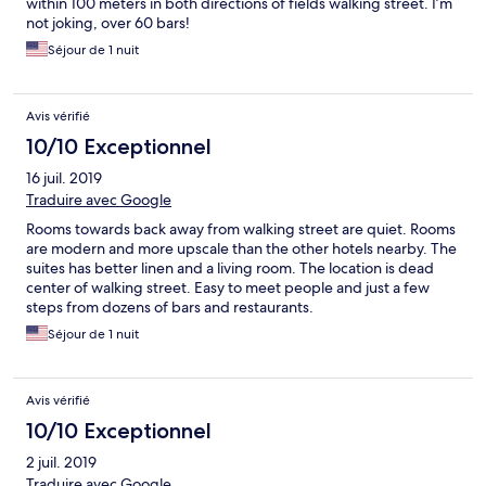
within 100 meters in both directions of fields walking street. I’m
not joking, over 60 bars!
Séjour de 1 nuit
Avis vérifié
10/10 Exceptionnel
16 juil. 2019
Traduire avec Google
Rooms towards back away from walking street are quiet. Rooms
are modern and more upscale than the other hotels nearby. The
suites has better linen and a living room. The location is dead
center of walking street. Easy to meet people and just a few
steps from dozens of bars and restaurants.
Séjour de 1 nuit
Avis vérifié
10/10 Exceptionnel
2 juil. 2019
Traduire avec Google