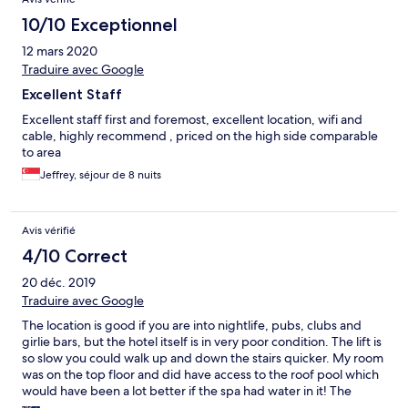
10/10 Exceptionnel
12 mars 2020
Traduire avec Google
Excellent Staff
Excellent staff first and foremost, excellent location, wifi and
cable, highly recommend , priced on the high side comparable
to area
Jeffrey, séjour de 8 nuits
Avis vérifié
4/10 Correct
20 déc. 2019
Traduire avec Google
The location is good if you are into nightlife, pubs, clubs and
girlie bars, but the hotel itself is in very poor condition. The lift is
so slow you could walk up and down the stairs quicker. My room
was on the top floor and did have access to the roof pool which
would have been a lot better if the spa had water in it! The
shower in the room was terrible and when turned on would