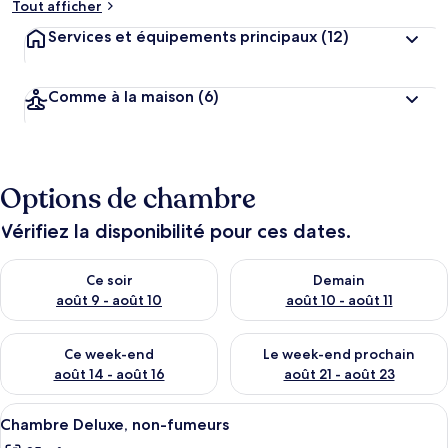
Tout afficher
Services et équipements principaux
(12)
Comme à la maison
(6)
Options de chambre
Vérifiez la disponibilité pour ces dates.
Vérifier la disponibilité pour ce soir août 9 - août 10
Vérifier la disponibilité pour 
Ce soir
Demain
août 9 - août 10
août 10 - août 11
Vérifier la disponibilité pour ce week-end août 14 - août 16
Vérifier la disponibilité pour
Ce week-end
Le week-end prochain
août 14 - août 16
août 21 - août 23
Afficher
Literie de qualité supérieure, minibar,
18
Chambre Deluxe, non-fumeurs
toutes