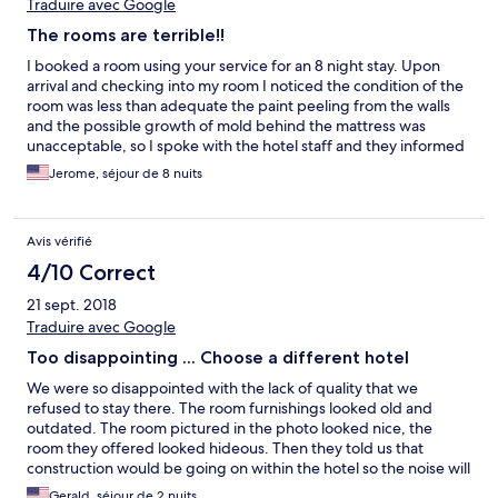
Traduire avec Google
The rooms are terrible!!
I booked a room using your service for an 8 night stay. Upon
arrival and checking into my room I noticed the condition of the
room was less than adequate the paint peeling from the walls
and the possible growth of mold behind the mattress was
unacceptable, so I spoke with the hotel staff and they informed
me that they would move my room but were unable too due to
Jerome, séjour de 8 nuits
occupancy and it would be 1 day before they could do so. As
promised they moved my room and for about 2 days I didn't
have any issues until I noticed a roach in the bathroom on the
Avis vérifié
sink. Then 2 more in the bathroom the following day, as well as a
roach in the living area of the room. I notified hotel staff and
4/10 Correct
they sprayed with the bug killing product called "Raid". This
21 sept. 2018
product only kills roaches if they're sprayed directly so it was
pretty much useless. At this point I was ready to leave and
Traduire avec Google
Hotels.com and the Manager on duty spoke with and came up
Too disappointing ... Choose a different hotel
with a solution to give me a $100 credit as well as refund 1 night
of my stay and move my room for the 3rd time. The 3rd room
We were so disappointed with the lack of quality that we
was supposed to be a remodeled suit. Once again a roach and
refused to stay there. The room furnishings looked old and
the cleanliness of the room was terrible. See pics. See pics
outdated. The room pictured in the photo looked nice, the
below of each room. I didn't take pictures of the roaches in the
room they offered looked hideous. Then they told us that
second room, I had already flushed them down the toilet, not
construction would be going on within the hotel so the noise will
thinking. But the 3rd room I did. I'm in no way pleased with the
probably be a distraction. No. Unacceptable. We decided to
Gerald, séjour de 2 nuits