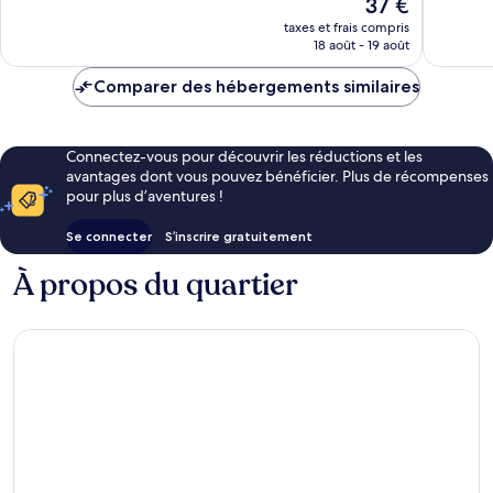
Le
37 €
624 avis
155 avis
nouveau
taxes et frais compris
prix
18 août - 19 août
est
de
Comparer des hébergements similaires
37 €
Connectez-vous pour découvrir les réductions et les
avantages dont vous pouvez bénéficier. Plus de récompenses
pour plus d’aventures !
Se connecter
S’inscrire gratuitement
À propos du quartier