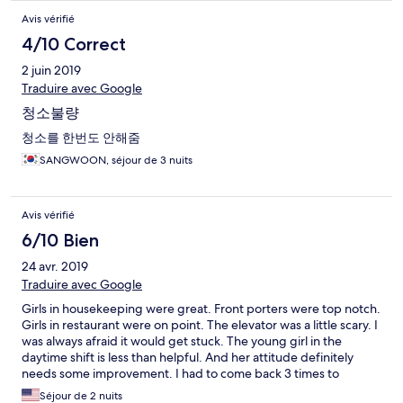
Avis vérifié
4/10 Correct
2 juin 2019
Traduire avec Google
청소불량
청소를 한번도 안해줌
SANGWOON, séjour de 3 nuits
Avis vérifié
6/10 Bien
24 avr. 2019
Traduire avec Google
Girls in housekeeping were great. Front porters were top notch.
Girls in restaurant were on point. The elevator was a little scary. I
was always afraid it would get stuck. The young girl in the
daytime shift is less than helpful. And her attitude definitely
needs some improvement. I had to come back 3 times to
receive my receipt. And each time she had not written it out yet.
Séjour de 2 nuits