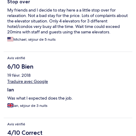
Stop over
My friends and I decide to stay here a a little stop over for
relaxation. Not a bad stay for the price. Lots of complaints about
the elevator situation. Only 4 elevators for 3 different
hotel/condos very busy all the time. Wait time could exceed
20mins with staff and guests using the same elevators.
Otherwise not a bad stay for the price.
Michael, séjour de 5 nuits
Avis vérifié
6/10 Bien
19 févr. 2018
Traduire avec Google
Ian
Was what I expected does the job.
Ian, séjour de 3 nuits
Avis vérifié
4/10 Correct