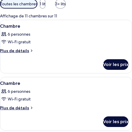
Filtres
Toutes les chambres
1 lit
3+ lits
disponibles
pour
Affichage de 11 chambres sur 11
les
Afficher
Une pièce de style japonais traditionne
1
Chambre
chambres
toutes
6 personnes
les
Wi-Fi gratuit
photos
pour
Plus
Plus de détails
de
ce
détails
type
Voir les prix
sur
de
le
chambre :
type
Afficher
Une pièce de style japonais traditionne
1
de
Chambre
Chambre
toutes
chambre
6 personnes
Chambre
les
Wi-Fi gratuit
photos
pour
Plus
Plus de détails
de
ce
détails
type
Voir les prix
sur
de
le