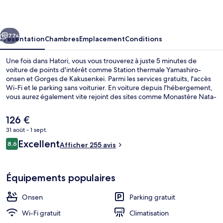
cédent
Suivant
77+
Présentation
Chambres
Emplacement
Conditions
Une fois dans Hatori, vous vous trouverez à juste 5 minutes de
voiture de points d'intérêt comme Station thermale Yamashiro-
onsen et Gorges de Kakusenkei. Parmi les services gratuits, l'accès
Wi-Fi et le parking sans voiturier. En voiture depuis l'hébergement,
vous aurez également vite rejoint des sites comme Monastère Nata-
dera et Musée de la neige et de la glace Nakaya Ukichirô.
Le
126 €
prix
31 août - 1 sept.
actuel
Avis
Excellent
Sources chaudes
8,6
est
Afficher 255 avis
8,6 sur 10
voyageurs
de
126 €.
Équipements populaires
Onsen
Parking gratuit
Wi-Fi gratuit
Climatisation