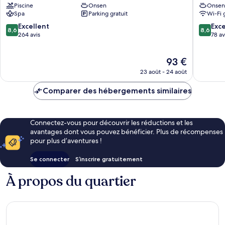
Piscine
Onsen
Onsen
Spa
Parking gratuit
Wi-Fi 
8.6
8.6
Excellent
Exce
8,6
8,6
sur
sur
264 avis
78 av
10,
10,
Excellent,
Excellen
Le
93 €
264 avis
78 avis
nouveau
23 août - 24 août
prix
est
Comparer des hébergements similaires
de
93 €
Connectez-vous pour découvrir les réductions et les
avantages dont vous pouvez bénéficier. Plus de récompenses
pour plus d’aventures !
Se connecter
S’inscrire gratuitement
À propos du quartier