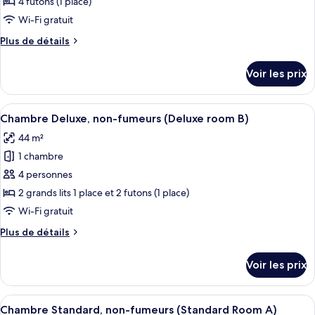
ce
(Deluxe
4 futons (1 place)
Room
type
Wi-Fi gratuit
A)
de
Plus
Plus de détails
chambre :
de
Chambre
détails
Voir les prix
sur
Deluxe,
le
non-
type
Afficher
Une pièce de style japonais traditionne
fumeurs
10
de
Chambre Deluxe, non-fumeurs (Deluxe room B)
toutes
(Deluxe
chambre
44 m²
Chambre
les
room
Deluxe,
1 chambre
photos
B)
non-
pour
4 personnes
fumeurs
ce
(Deluxe
2 grands lits 1 place et 2 futons (1 place)
room
type
Wi-Fi gratuit
B)
de
Plus
Plus de détails
chambre :
de
Chambre
détails
Voir les prix
sur
Deluxe,
le
non-
type
Afficher
Une pièce de style japonais traditionn
fumeurs
8
de
Chambre Standard, non-fumeurs (Standard Room A)