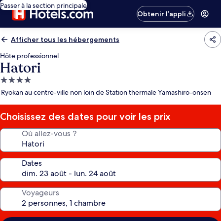
Passer à la section principale
Obtenir l’appli
Afficher tous les hébergements
Hôte professionnel
Hatori
Hébergement
4.0 étoiles
Ryokan au centre-ville non loin de Station thermale Yamashiro-onsen
Choisissez des dates pour voir les prix
Où allez-vous ?
Dates
Voyageurs