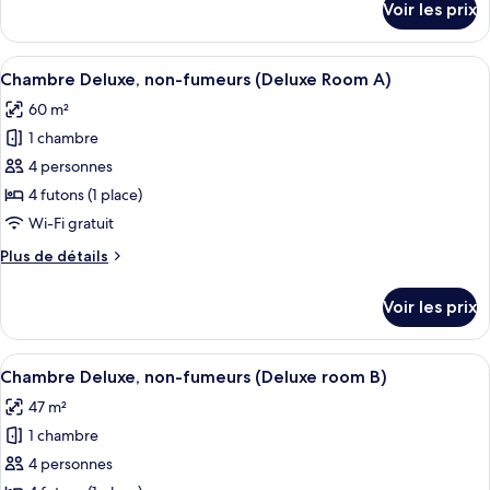
Voir les prix
sur
Simple,
le
non-
type
Afficher
Une pièce de style japonais traditionne
fumeurs
8
de
Chambre Deluxe, non-fumeurs (Deluxe Room A)
toutes
(A)
chambre
60 m²
Chambre
les
Simple,
1 chambre
photos
non-
pour
4 personnes
fumeurs
ce
(A)
4 futons (1 place)
type
Wi-Fi gratuit
de
Plus
Plus de détails
chambre :
de
Chambre
détails
Voir les prix
sur
Deluxe,
le
non-
type
Afficher
Une pièce de style japonais traditionne
fumeurs
8
de
Chambre Deluxe, non-fumeurs (Deluxe room B)
toutes
(Deluxe
chambre
47 m²
Chambre
les
Room
Deluxe,
1 chambre
photos
A)
non-
pour
4 personnes
fumeurs