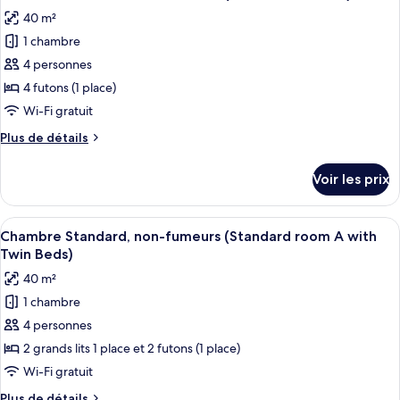
toutes
(Deluxe
chambre
40 m²
Chambre
les
room
Deluxe,
1 chambre
photos
B)
non-
pour
4 personnes
fumeurs
ce
(Deluxe
4 futons (1 place)
room
type
Wi-Fi gratuit
B)
de
Plus
Plus de détails
chambre :
de
Chambre
détails
Voir les prix
sur
Standard,
le
non-
type
Afficher
Une pièce comprenant un lit, un planc
fumeurs
10
de
Chambre Standard, non-fumeurs (Standard room A with
toutes
(Standard
chambre
Twin Beds)
Chambre
les
Room
40 m²
Standard,
photos
A)
non-
1 chambre
pour
fumeurs
4 personnes
ce
(Standard
Room
type
2 grands lits 1 place et 2 futons (1 place)
A)
de
Wi-Fi gratuit
chambre :
Plus
Plus de détails