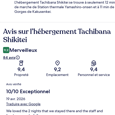
L'hébergement Tachibana Shikitei se trouve à seulement 12 min
de marche de Station thermale Yamashiro-onsen et à 11 min de
Gorges de Kakusenkei.
Avis sur l’hébergement Tachibana
Avis
Shikitei
Merveilleux
9,2
84 avis
9,4
9,2
9,4
Propreté
Emplacement
Personnel et service
Avis
Avis vérifié
10/10 Exceptionnel
19 avr. 2026
Traduire avec Google
We loved the 2 nights that we stayed there and the staff and