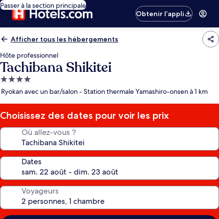
Passer à la section principale
Obtenir l’appli
Afficher tous les hébergements
Hôte professionnel
Tachibana Shikitei
Hébergement
4.0 étoiles
Ryokan avec un bar/salon - Station thermale Yamashiro-onsen à 1 km
Choisissez des dates pour voir les prix
Où allez-vous ?
Dates
Voyageurs