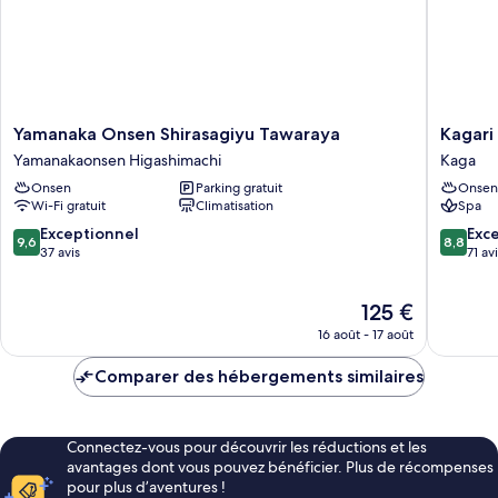
fumeurs
Yamanaka
Kagari
Yamanaka Onsen Shirasagiyu Tawaraya
Kagari
Onsen
Kisshote
Yamanakaonsen Higashimachi
Kaga
Shirasagiyu
Kaga
Onsen
Parking gratuit
Onsen
Tawaraya
Wi-Fi gratuit
Climatisation
Spa
Yamanakaonsen
Higashimachi
9.6
8.8
Exceptionnel
Exce
9,6
8,8
sur
sur
37 avis
71 av
10,
10,
Exceptionnel,
Excellen
Le
125 €
37 avis
71 avis
nouveau
16 août - 17 août
prix
est
Comparer des hébergements similaires
de
125 €
Connectez-vous pour découvrir les réductions et les
avantages dont vous pouvez bénéficier. Plus de récompenses
pour plus d’aventures !