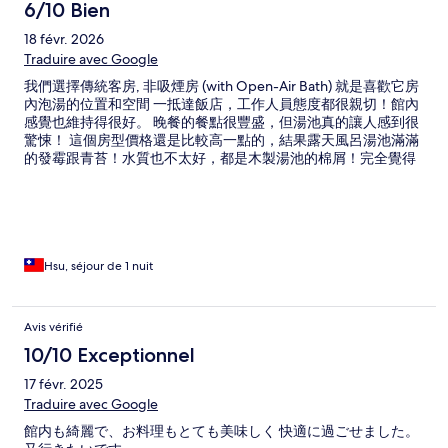
6/10 Bien
18 févr. 2026
Traduire avec Google
我們選擇傳統客房, 非吸煙房 (with Open-Air Bath) 就是喜歡它房
內泡湯的位置和空間 一抵達飯店，工作人員態度都很親切！館內
感覺也維持得很好。 晚餐的餐點很豐盛，但湯池真的讓人感到很
驚悚！ 這個房型價格還是比較高一點的，結果露天風呂湯池滿滿
的發霉跟青苔！水質也不太好，都是木製湯池的棉屑！完全覺得
這個品質讓我們非常非常失望！跟櫃台反應也只是得到我們會加
強清潔～
Hsu, séjour de 1 nuit
Avis vérifié
10/10 Exceptionnel
17 févr. 2025
Traduire avec Google
館内も綺麗で、お料理もとても美味しく 快適に過ごせました。