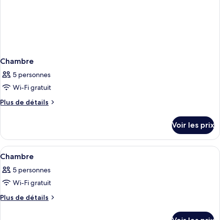
with
Open
Air
Bath)
Chambre
5 personnes
Wi-Fi gratuit
Plus
Plus de détails
de
détails
Voir les prix
sur
le
type
Afficher
Coffres-forts dans les chambres, Wi-Fi
1
de
Chambre
toutes
chambre
5 personnes
Chambre
les
Wi-Fi gratuit
photos
pour
Plus
Plus de détails
de
ce
détails
type