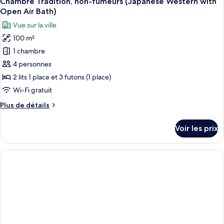
Chambre Tradition, non-fumeurs (Japanese Western with
toutes
w/
chambre
Open Air Bath)
Chambre
les
Open
Vue sur la ville
Premium,
photos
Bath)
non-
100 m²
pour
fumeurs
1 chambre
ce
(Japanese
Western
type
4 personnes
w/
de
2 lits 1 place et 3 futons (1 place)
Open
chambre :
Bath)
Wi-Fi gratuit
Chambre
Plus
Plus de détails
Tradition,
de
non-
détails
Voir les prix
sur
fumeurs
le
(Japanese
type
Western
de
with
chambre
Chambre
Open
Tradition,
Air
non-
Bath)
fumeurs
(Japanese
Western