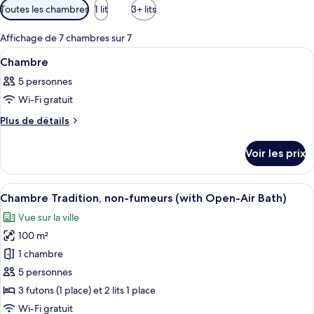
Filtres
Toutes les chambres
1 lit
3+ lits
disponibles
pour
Affichage de 7 chambres sur 7
les
Afficher
Coffres-forts dans les chambres, Wi-Fi
1
Chambre
chambres
toutes
5 personnes
les
Wi-Fi gratuit
photos
pour
Plus
Plus de détails
de
ce
détails
type
Voir les prix
sur
de
le
chambre :
type
Afficher
Une chambre de style japonais traditio
10
de
Chambre
Chambre Tradition, non-fumeurs (with Open-Air Bath)
toutes
chambre
Vue sur la ville
Chambre
les
100 m²
photos
pour
1 chambre
ce
5 personnes
type
3 futons (1 place) et 2 lits 1 place
de
Wi-Fi gratuit