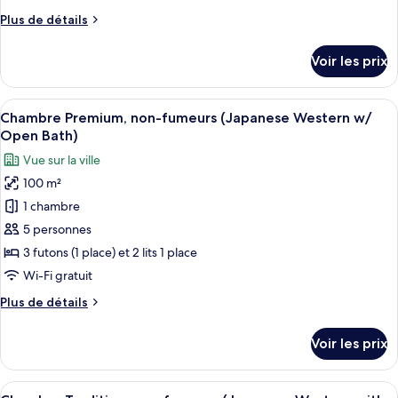
chambre :
Plus
Plus de détails
Chambre
de
Tradition,
détails
Voir les prix
non-
sur
le
fumeurs
type
Afficher
Une pièce de style japonais traditionne
(with
7
de
Chambre Premium, non-fumeurs (Japanese Western w/
toutes
Open-
chambre
Open Bath)
Chambre
les
Air
Vue sur la ville
Tradition,
photos
Bath)
non-
100 m²
pour
fumeurs
1 chambre
ce
(with
Open-
type
5 personnes
Air
de
3 futons (1 place) et 2 lits 1 place
Bath)
chambre :
Wi-Fi gratuit
Chambre
Plus
Plus de détails
Premium,
de
non-
détails
Voir les prix
sur
fumeurs
le
(Japanese
type
Afficher
Une chambre d’hôtel avec deux lits, u
Western
10
de