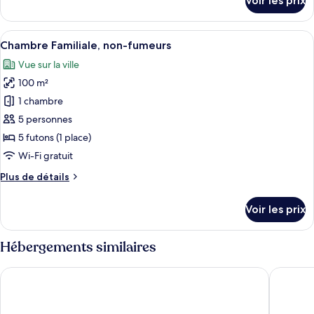
Voir les prix
sur
de
le
chambre :
type
Afficher
Une pièce de style japonais traditionn
8
de
Chambre
Chambre Familiale, non-fumeurs
toutes
chambre
Vue sur la ville
Chambre
les
100 m²
photos
pour
1 chambre
ce
5 personnes
type
5 futons (1 place)
de
Wi-Fi gratuit
chambre :
Plus
Plus de détails
Chambre
de
Familiale,
détails
Voir les prix
non-
sur
le
fumeurs
type
Hébergements similaires
de
chambre
Yamanaka Onsen Shirasagiyu Tawaraya
Kagari K
Chambre
Familiale,
non-