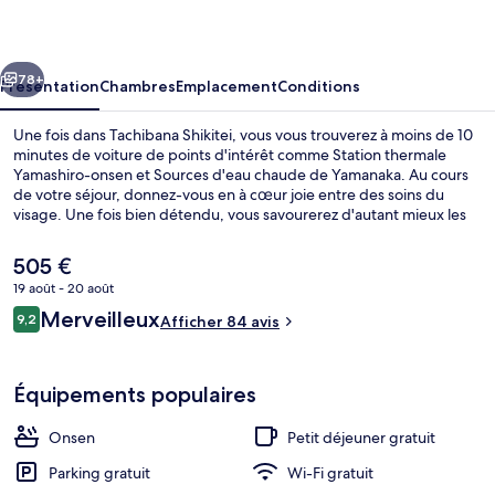
cédent
Suivant
78+
Présentation
Chambres
Emplacement
Conditions
Une fois dans Tachibana Shikitei, vous vous trouverez à moins de 10
minutes de voiture de points d'intérêt comme Station thermale
Yamashiro-onsen et Sources d'eau chaude de Yamanaka. Au cours
de votre séjour, donnez-vous en à cœur joie entre des soins du
visage. Une fois bien détendu, vous savourerez d'autant mieux les
délices qui vous attendent au café. En voiture depuis
l'hébergement, vous aurez également vite rejoint des sites comme
Le
505 €
Monastère Nata-dera et Parc culturel Yunokuni no Mori.
prix
19 août - 20 août
actuel
Avis
Merveilleux
Sources chaudes
9,2
est
Afficher 84 avis
9,2 sur 10
voyageurs
de
505 €.
Équipements populaires
Onsen
Petit déjeuner gratuit
Parking gratuit
Wi-Fi gratuit