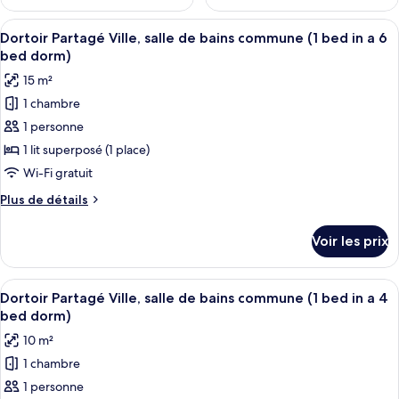
Afficher
Une chambre de dortoir avec des lits 
7
Dortoir Partagé Ville, salle de bains commune (1 bed in a 6
toutes
bed dorm)
les
15 m²
photos
1 chambre
pour
1 personne
ce
type
1 lit superposé (1 place)
de
Wi-Fi gratuit
chambre :
Plus
Plus de détails
Dortoir
de
Partagé
détails
Voir les prix
sur
Ville,
le
salle
type
Afficher
Un lit superposé avec un matelas bleu,
de
7
de
Dortoir Partagé Ville, salle de bains commune (1 bed in a 4
toutes
chambre
bains
bed dorm)
Dortoir
les
commune
10 m²
Partagé
photos
(1
Ville,
1 chambre
pour
bed
salle
1 personne
ce
de
in