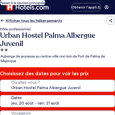
Passer à la section principale
Obtenir l’appli
Afficher tous les hébergements
Hôte professionnel
Urban Hostel Palma Albergue
Juvenil
Hébergement
2.0 étoiles
Auberge de jeunesse au centre-ville non loin de Port de Palma de
Majorque
Choisissez des dates pour voir les prix
Où allez-vous ?
Dates
Voyageurs