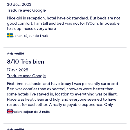
30 déc. 2023
Traduire avec Google
Nice girl in reception, hotel have ok standard. But beds are not
good comfort. I am tall and bed was not for 190cm. Impossible
to sleep, noice everywhere
Johan, séjour de 1 nuit
Avis vérifié
8/10 Très bien
17 avr. 2025
Traduire avec Google
First time in a hostel and have to say I was pleasantly surprised.
Bed was comfier than expected, showers were better than
some hotels I’ve stayed in, location to everything was brilliant.
Place was kept clean and tidy, and everyone seemed to have
respect for each other. A really enjoyable experience. Only
downside was getting woken at 1am by reception staff with no
helen, séjour de 3 nuits
explanation before allowing a new guest to come and stay in the
dorm. But…. That’s hosteling for you I suppose.
Avis vérifié