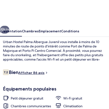
Urban
Hostel
Palma
Albergue
cédent
Suivant
Juvenil
57+
Présentation
Chambres
Emplacement
Conditions
Urban Hostel Palma Albergue Juvenil vous installe à moins de 10
minutes de route de points d'intérêt comme Port de Palma de
Majorque et Porto Pi Centro Comercial. À proximité, vous pourrez
faire du snorkeling, et l'hébergement offre des petits plus gratuits
appréciables, comme l'accès Wi-Fi et un petit déjeuner en libre-
service proposé tous les jours, entre 08 h 30 et 11 h 00. En voiture
depuis l'hébergement, vous aurez également vite rejoint des sites
Avis
Bien
comme Cathédrale Santa María de Palma et Plage de Palma.
7,2
Afficher 86 avis
7,2 sur 10
voyageurs
Vestibule
Équipements populaires
Petit déjeuner gratuit
Wi-Fi gratuit
Chambres communicantes
Climatisation