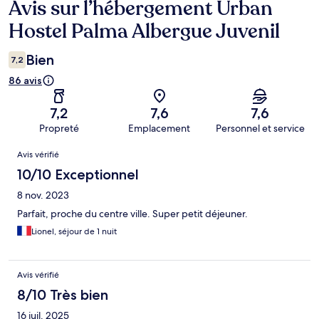
Avis sur l’hébergement Urban
Avis
Hostel Palma Albergue Juvenil
Bien
7,2
86 avis
7,2
7,6
7,6
Propreté
Emplacement
Personnel et service
Avis
Avis vérifié
10/10 Exceptionnel
8 nov. 2023
Parfait, proche du centre ville. Super petit déjeuner.
Lionel, séjour de 1 nuit
Avis vérifié
8/10 Très bien
16 juil. 2025