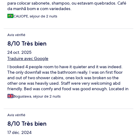
para colocar sabonete, shampoo, ou estavam quebrados. Café
da manhã bom e com variedades.
CALIOPE, séjour de 2 nuits
Avis vérifié
8/10 Très bien
24 oct. 2025
Traduire avec Google
I booked 4 people room to have it quieter and it was indeed.
The only downfall was the bathroom really. I was on first floor
and out of two shower cabins, ones lock was broken so the
other one was heavily used. Staff were very welcoming abd
friendly. Bed was comfy and food was good enough. Located in
walkable distance from centre too. I'd recommend it.
Boguslawa, séjour de 2 nuits
Avis vérifié
8/10 Très bien
17 déc. 2024