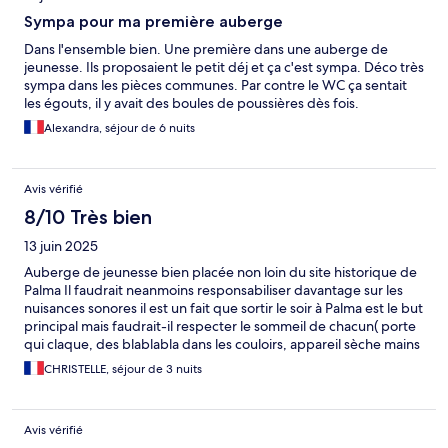
Sympa pour ma première auberge
Dans l'ensemble bien. Une première dans une auberge de
jeunesse. Ils proposaient le petit déj et ça c'est sympa. Déco très
sympa dans les pièces communes. Par contre le WC ça sentait
les égouts, il y avait des boules de poussières dès fois.
Alexandra, séjour de 6 nuits
Avis vérifié
8/10 Très bien
13 juin 2025
Auberge de jeunesse bien placée non loin du site historique de
Palma Il faudrait neanmoins responsabiliser davantage sur les
nuisances sonores il est un fait que sortir le soir à Palma est le but
principal mais faudrait-il respecter le sommeil de chacun( porte
qui claque, des blablabla dans les couloirs, appareil sèche mains
en fonctionnement à 3h du matin non!) Le Vivre en communauté
CHRISTELLE, séjour de 3 nuits
a été choisi en s enregistrant à ce type de logement alors
apprenons le respect
Avis vérifié