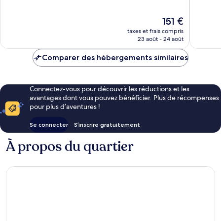
Très
Bien,
bien,
28 avis
Le
151 €
46 avis
nouveau
taxes et frais compris
prix
23 août - 24 août
est
de
Comparer des hébergements similaires
151 €
Connectez-vous pour découvrir les réductions et les
avantages dont vous pouvez bénéficier. Plus de récompenses
pour plus d’aventures !
Se connecter
S’inscrire gratuitement
À propos du quartier