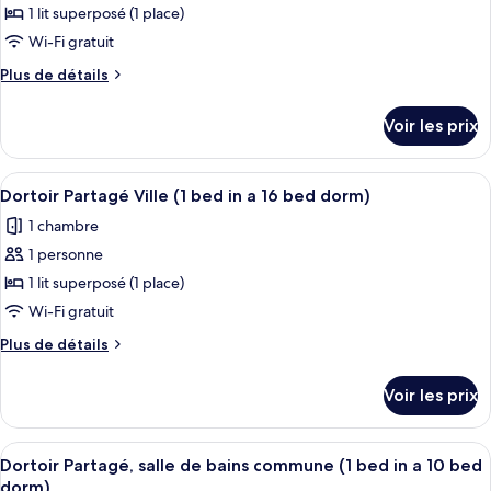
bains
type
1 lit superposé (1 place)
a
commune
de
Wi-Fi gratuit
6
(1
chambre :
bed
bed
Plus
Plus de détails
Dortoir
in
de
dorm)
a
Partagé
détails
Voir les prix
6
sur
Ville,
bed
le
salle
dorm)
type
Afficher
Une chambre de dortoir avec des lits s
de
1
de
Dortoir Partagé Ville (1 bed in a 16 bed dorm)
toutes
chambre
bains
1 chambre
Dortoir
les
commune
Partagé
1 personne
photos
(1
Ville,
pour
1 lit superposé (1 place)
bed
salle
ce
de
Wi-Fi gratuit
in
bains
type
a
Plus
Plus de détails
commune
de
de
4
(1
chambre :
détails
bed
bed
Voir les prix
sur
Dortoir
in
dorm)
le
a
Partagé
type
4
Afficher
Dortoir Partagé, salle de bains commun
Ville
8
de
Dortoir Partagé, salle de bains commune (1 bed in a 10 bed
bed
toutes
chambre
(1
dorm)
dorm)