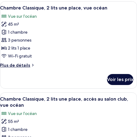
type
Afficher
Une chambre d’hôtel avec un grand lit,
lit,
4
de
Chambre Classique, 2 lits une place, vue océan
toutes
accès
chambre
Vue sur l’océan
Chambre
les
au
Classique,
45 m²
photos
salon
1
pour
1 chambre
club,
très
ce
grand
vue
3 personnes
lit,
type
océan
2 lits 1 place
accès
de
Wi-Fi gratuit
au
chambre :
salon
Plus
Plus de détails
Chambre
club,
de
vue
Classique,
détails
océan
Voir les prix
2
sur
le
lits
type
Afficher
Une chambre d’hôtel avec un grand lit,
une
4
de
Chambre Classique, 2 lits une place, accès au salon club,
toutes
place,
chambre
vue océan
Chambre
les
vue
Vue sur l’océan
Classique,
photos
océan
2
55 m²
pour
lits
1 chambre
ce
une
place,