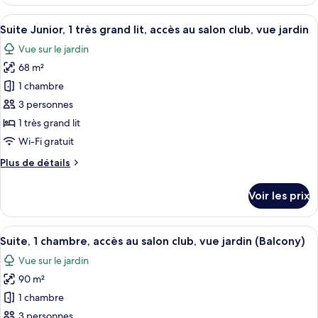
le
accès
type
Afficher
Un balcon avec une table préparée pou
au
5
de
Suite Junior, 1 très grand lit, accès au salon club, vue jardin
toutes
salon
chambre
Vue sur le jardin
Suite,
les
club,
1
68 m²
photos
vue
chambre,
pour
océan
1 chambre
accès
ce
(Balcony)
au
3 personnes
salon
type
1 très grand lit
club,
de
Wi-Fi gratuit
vue
chambre :
océan
Plus
Plus de détails
Suite
(Balcony)
de
Junior,
détails
Voir les prix
1
sur
le
très
type
Afficher
Un balcon avec une table préparée pou
grand
10
de
Suite, 1 chambre, accès au salon club, vue jardin (Balcony)
toutes
lit,
chambre
Vue sur le jardin
Suite
les
accès
Junior,
90 m²
photos
au
1
pour
salon
1 chambre
très
ce
club,
grand
3 personnes