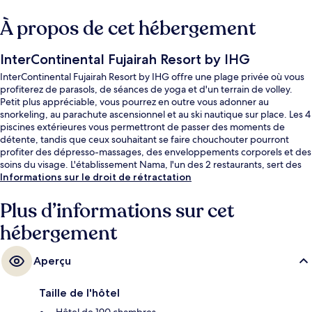
À propos de cet hébergement
InterContinental Fujairah Resort by IHG
InterContinental Fujairah Resort by IHG offre une plage privée où vous
profiterez de parasols, de séances de yoga et d'un terrain de volley.
Petit plus appréciable, vous pourrez en outre vous adonner au
snorkeling, au parachute ascensionnel et au ski nautique sur place. Les 4
piscines extérieures vous permettront de passer des moments de
détente, tandis que ceux souhaitant se faire chouchouter pourront
profiter des dépresso-massages, des enveloppements corporels et des
soins du visage. L'établissement Nama, l'un des 2 restaurants, sert des
spécialités Cuisine internationale et est ouvert pour le petit déjeuner, le
Informations sur le droit de rétractation
déjeuner et le dîner. Parmi les autres avantages de cet hôtel de luxe, on
trouve un club pour enfants (gratuit), un bar en bord de piscine et une
Plus d’informations sur cet
salle de fitness ouverte 24 h/24, l'idéal pour des vacances sans soucis.
hébergement
Les autres voyageurs sont enchantés par l'excellence du service de
chambre et le personnel attentionné.
Aperçu
Taille de l'hôtel
Hôtel de 190 chambres