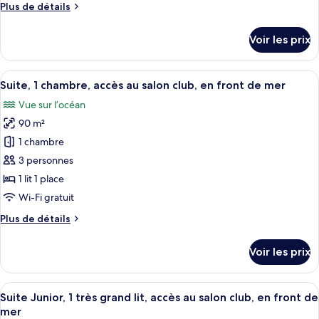
Plus
Plus de détails
Chambre
mer
de
Classique,
détails
Voir les prix
1
sur
le
très
type
Afficher
Un balcon avec une table préparée pou
grand
11
de
Suite, 1 chambre, accès au salon club, en front de mer
toutes
lit,
chambre
Vue sur l’océan
Chambre
les
vue
Classique,
90 m²
photos
jardin
1
pour
1 chambre
très
ce
grand
3 personnes
lit,
type
1 lit 1 place
vue
de
Wi-Fi gratuit
jardin
chambre :
Plus
Plus de détails
Suite,
de
1
détails
Voir les prix
chambre,
sur
le
accès
type
Afficher
Un balcon avec une table préparée pou
au
6
de
Suite Junior, 1 très grand lit, accès au salon club, en front de
toutes
salon
chambre
mer