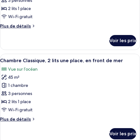
type
3 personnes
vue
de
2 lits 1 place
océan
chambre :
Wi-Fi gratuit
Chambre
Plus
Plus de détails
Classique,
de
2
détails
Voir les prix
sur
lits
le
une
type
Afficher
Une chambre d’hôtel avec un grand lit,
place,
4
de
Chambre Classique, 2 lits une place, en front de mer
toutes
accès
chambre
Vue sur l’océan
Chambre
les
au
Classique,
45 m²
photos
salon
2
pour
1 chambre
club,
lits
ce
une
vue
3 personnes
place,
type
océan
2 lits 1 place
accès
de
Wi-Fi gratuit
au
chambre :
salon
Plus
Plus de détails
Chambre
club,
de
vue
Classique,
détails
océan
Voir les prix
2
sur