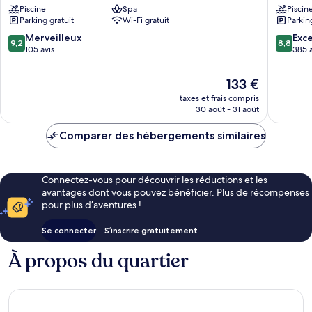
Piscine
Spa
Piscin
Fujairah
Aqah
Parking gratuit
Wi-Fi gratuit
Parkin
Al
Beach
Aqah
Resort
9.2
8.8
Merveilleux
Exce
9,2
8,8
Al
sur
sur
105 avis
385 a
Aqah
10,
10,
Merveilleux,
Excellen
Le
133 €
105 avis
385 avis
nouveau
taxes et frais compris
prix
30 août - 31 août
est
de
Comparer des hébergements similaires
133 €
Connectez-vous pour découvrir les réductions et les
avantages dont vous pouvez bénéficier. Plus de récompenses
pour plus d’aventures !
Se connecter
S’inscrire gratuitement
À propos du quartier