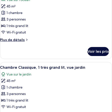
Chambre
les
Classique
45 m²
photos
pour
1 chambre
ce
3 personnes
type
1 très grand lit
de
Wi-Fi gratuit
chambre :
Plus
Plus de détails
Chambre
de
Classique,
détails
Voir les prix
1
sur
le
très
type
Afficher
Une chambre d’hôtel moderne dotée d’un
grand
3
de
Chambre Classique, 1 très grand lit, vue jardin
toutes
lit,
chambre
Vue sur le jardin
Chambre
les
en
Classique,
45 m²
photos
front
1
pour
de
1 chambre
très
ce
mer
grand
3 personnes
lit,
type
1 très grand lit
en
de
Wi-Fi gratuit
front
chambre :
de