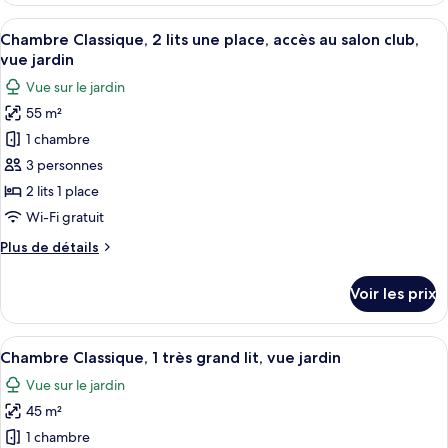
très
type
Afficher
Un complexe hôtelier doté d’une piscine
grand
2
de
Chambre Classique, 2 lits une place, accès au salon club,
toutes
lit,
chambre
vue jardin
Chambre
les
vue
Vue sur le jardin
Classique,
photos
océan
1
55 m²
pour
très
1 chambre
ce
grand
lit,
type
3 personnes
vue
de
2 lits 1 place
océan
chambre :
Wi-Fi gratuit
Chambre
Plus
Plus de détails
Classique,
de
2
détails
Voir les prix
sur
lits
le
une
type
Afficher
Une chambre d’hôtel moderne dotée d’un
place,
3
de
Chambre Classique, 1 très grand lit, vue jardin
toutes
accès
chambre
Vue sur le jardin
Chambre
les
au
Classique,
45 m²
photos
salon
2
pour
1 chambre
club,
lits