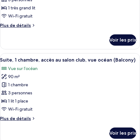
place,
type
1 très grand lit
vue
de
Wi-Fi gratuit
jardin
chambre :
Plus
Plus de détails
Suite
de
Junior,
détails
Voir les prix
1
sur
le
très
type
Afficher
Un balcon avec une table préparée pou
grand
12
de
Suite, 1 chambre, accès au salon club, vue océan (Balcony)
toutes
lit,
chambre
Vue sur l’océan
Suite
les
accès
Junior,
90 m²
photos
au
1
pour
salon
1 chambre
très
ce
club,
grand
3 personnes
lit,
type
vue
1 lit 1 place
accès
de
océan
Wi-Fi gratuit
au
chambre :
salon
Plus
Plus de détails
Suite,
club,
de
vue
1
détails
océan
Voir les prix
chambre,
sur