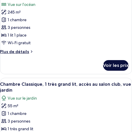
salon
chambre
Vue sur l’océan
Suite,
les
club
1
245 m²
photos
(Kitchen)
chambre,
pour
1 chambre
accès
ce
au
3 personnes
salon
type
1 lit 1 place
club
de
Wi-Fi gratuit
(Kitchen)
chambre :
Plus
Plus de détails
Suite
de
Présidentielle
détails
Voir les prix
sur
le
type
Afficher
Une chambre d’hôtel moderne dotée d’un
3
de
Chambre Classique, 1 très grand lit, accès au salon club, vue
toutes
chambre
jardin
Suite
les
Vue sur le jardin
Présidentielle
photos
55 m²
pour
1 chambre
ce
type
3 personnes
de
1 très grand lit