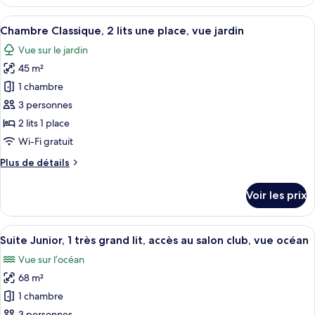
le
lits
type
Afficher
Un complexe hôtelier doté d’une piscine
une
1
de
Chambre Classique, 2 lits une place, vue jardin
toutes
place,
chambre
Vue sur le jardin
Chambre
les
en
Classique,
45 m²
photos
front
2
pour
de
1 chambre
lits
ce
mer
une
3 personnes
place,
type
2 lits 1 place
en
de
Wi-Fi gratuit
front
chambre :
de
Plus
Plus de détails
Chambre
mer
de
Classique,
détails
Voir les prix
2
sur
le
lits
type
Afficher
Un balcon avec une table préparée pou
une
6
de
Suite Junior, 1 très grand lit, accès au salon club, vue océan
toutes
place,
chambre
Vue sur l’océan
Chambre
les
vue
Classique,
68 m²
photos
jardin
2
pour
1 chambre
lits
ce
une
3 personnes