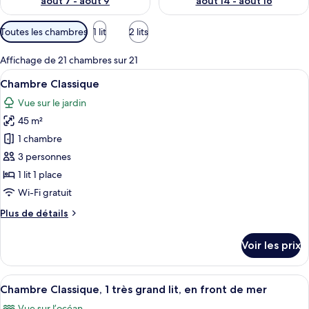
août 7 - août 9
août 14 - août 16
Filtres
Toutes les chambres
1 lit
2 lits
disponibles
pour
Affichage de 21 chambres sur 21
les
Afficher
Une chambre d’hôtel moderne dotée d’un
5
Chambre Classique
chambres
toutes
Vue sur le jardin
les
45 m²
photos
pour
1 chambre
ce
3 personnes
type
1 lit 1 place
de
Wi-Fi gratuit
chambre :
Plus
Plus de détails
Chambre
de
Classique
détails
Voir les prix
sur
le
type
Afficher
Literie de qualité supérieure, matelas
6
de
Chambre Classique, 1 très grand lit, en front de mer
toutes
chambre
Vue sur l’océan