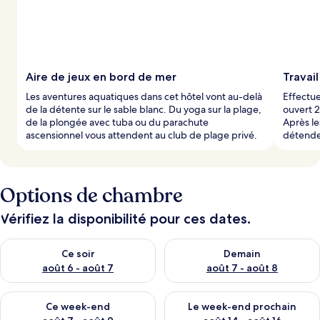
Aire de jeux en bord de mer
Travail
Les aventures aquatiques dans cet hôtel vont au-delà
Effectue
de la détente sur le sable blanc. Du yoga sur la plage,
ouvert 2
de la plongée avec tuba ou du parachute
Après le
ascensionnel vous attendent au club de plage privé.
détende
Options de chambre
Vérifiez la disponibilité pour ces dates.
Vérifier la disponibilité pour ce soir août 6 - août 7
Vérifier la disponibilité pour 
Ce soir
Demain
août 6 - août 7
août 7 - août 8
Vérifier la disponibilité pour ce week-end août 7 - août 9
Vérifier la disponibilité pour 
Ce week-end
Le week-end prochain