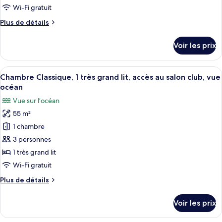
chambre :
Wi-Fi gratuit
Chambre
Plus
Plus de détails
Classique,
de
1
détails
Voir les prix
sur
très
le
grand
type
Afficher
Literie de qualité supérieure, matelas
lit,
6
de
Chambre Classique, 1 très grand lit, accès au salon club, vue
toutes
accès
chambre
océan
Chambre
les
au
Vue sur l’océan
Classique,
photos
salon
1
55 m²
pour
club,
très
1 chambre
ce
grand
vue
lit,
type
3 personnes
jardin
accès
de
1 très grand lit
au
chambre :
salon
Wi-Fi gratuit
Chambre
club,
Plus
Plus de détails
vue
Classique,
de
jardin
1
détails
Voir les prix
sur
très
le
grand