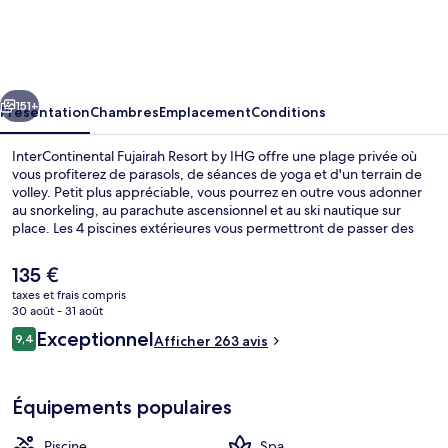
Fujairah
Resort
by
cédent
Suivant
IHG
151+
Présentation
Chambres
Emplacement
Conditions
InterContinental Fujairah Resort by IHG offre une plage privée où
vous profiterez de parasols, de séances de yoga et d'un terrain de
volley. Petit plus appréciable, vous pourrez en outre vous adonner
au snorkeling, au parachute ascensionnel et au ski nautique sur
place. Les 4 piscines extérieures vous permettront de passer des
moments de détente, tandis que ceux souhaitant se faire
chouchouter pourront profiter des dépresso-massages, des
Le
135 €
enveloppements corporels et des soins du visage. L'établissement
prix
taxes et frais compris
Nama, l'un des 2 restaurants, sert des spécialités Cuisine
actuel
30 août - 31 août
internationale et est ouvert pour le petit déjeuner, le déjeuner et le
Extérieur
est
Avis
dîner. Parmi les autres avantages de cet hôtel de luxe, on trouve un
Exceptionnel
9,4
Afficher 263 avis
de
9,4 sur 10
club pour enfants (gratuit), un bar en bord de piscine et une salle de
voyageurs
135 €.
fitness ouverte 24 h/24, l'idéal pour des vacances sans soucis. Les
autres voyageurs sont enchantés par l'excellence du service de
Équipements populaires
chambre et le personnel attentionné.
Piscine
Spa