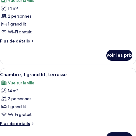
Vue sur la ville
Chambre,
les
(Courtyard)
1
14 m²
photos
grand
pour
2 personnes
lit
ce
(Courtyard)
1 grand lit
type
Wi-Fi gratuit
de
Plus
Plus de détails
chambre :
de
Chambre,
détails
Voir les prix
sur
1
le
grand
type
Afficher
Une chambre d’hôtel moderne avec un gr
lit
10
de
Chambre, 1 grand lit, terrasse
toutes
(City)
chambre
Vue sur la ville
Chambre,
les
1
14 m²
photos
grand
pour
2 personnes
lit
ce
(City)
1 grand lit
type
Wi-Fi gratuit
de
Plus
Plus de détails
chambre :
de
Chambre,
détails