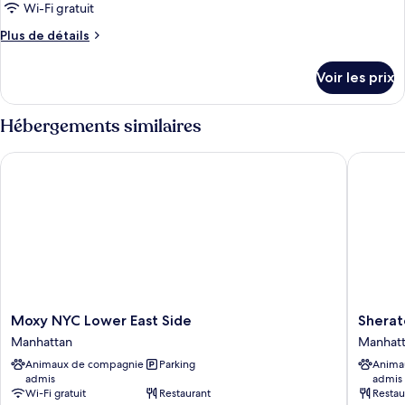
ce
à
Wi-Fi gratuit
(Arlo)
mobilité
type
Plus
Plus de détails
réduite
de
de
(Arlo)
chambre :
détails
Voir les prix
sur
Chambre,
le
1
type
Hébergements similaires
très
de
chambre
grand
Moxy NYC Lower East Side
Sheraton
Chambre,
lit,
1
terrasse
très
grand
lit,
terrasse
Moxy
Sherato
Moxy NYC Lower East Side
Sherat
NYC
Tribeca
Manhattan
Manhat
Lower
New
Animaux de compagnie
Parking
Anima
East
York
admis
admis
Side
Hotel
Wi-Fi gratuit
Restaurant
Restau
Manhattan
Manhatt