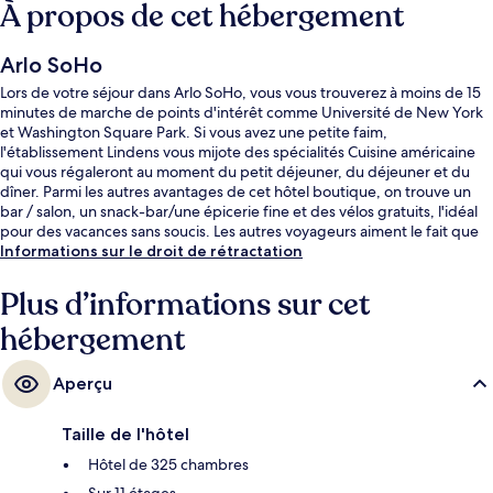
À propos de cet hébergement
Arlo SoHo
Lors de votre séjour dans Arlo SoHo, vous vous trouverez à moins de 15
minutes de marche de points d'intérêt comme Université de New York
et Washington Square Park. Si vous avez une petite faim,
l'établissement Lindens vous mijote des spécialités Cuisine américaine
qui vous régaleront au moment du petit déjeuner, du déjeuner et du
dîner. Parmi les autres avantages de cet hôtel boutique, on trouve un
bar / salon, un snack-bar/une épicerie fine et des vélos gratuits, l'idéal
pour des vacances sans soucis. Les autres voyageurs aiment le fait que
les transports publics se trouvent à une courte distance de marche :
Informations sur le droit de rétractation
Station de métro Canal Street (Varick St.) est à 3 minutes à pied et
Station de métro Canal Street (W. Broadway), à 5 minutes.
Plus d’informations sur cet
hébergement
Aperçu
Taille de l'hôtel
Hôtel de 325 chambres
Sur 11 étages