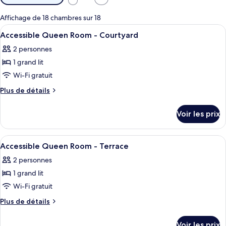
disponibles
pour
Affichage de 18 chambres sur 18
les
Afficher
Une chambre d’hôtel avec un grand lit,
11
Accessible Queen Room - Courtyard
chambres
toutes
2 personnes
les
1 grand lit
photos
pour
Wi-Fi gratuit
ce
Plus
Plus de détails
type
de
détails
de
Voir les prix
sur
chambre :
le
Accessible
type
Afficher
Une chambre d’hôtel avec un grand lit,
12
Queen
de
Accessible Queen Room - Terrace
toutes
chambre
Room
2 personnes
Accessible
les
-
Queen
1 grand lit
photos
Courtyard
Room
pour
Wi-Fi gratuit
-
ce
Courtyard
Plus
Plus de détails
type
de
détails
de
Voir les prix