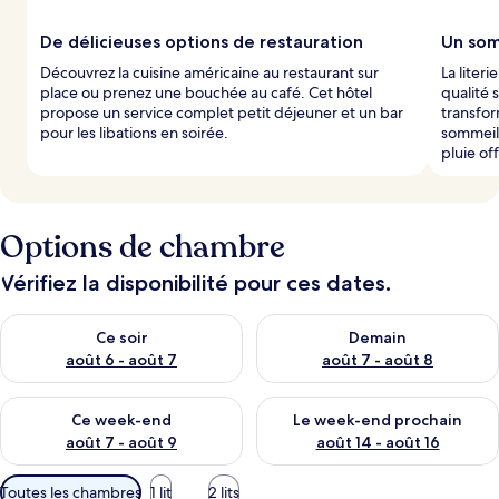
De délicieuses options de restauration
Un som
Découvrez la cuisine américaine au restaurant sur
La liter
place ou prenez une bouchée au café. Cet hôtel
qualité 
propose un service complet petit déjeuner et un bar
transfor
pour les libations en soirée.
sommeil.
pluie of
Options de chambre
Vérifiez la disponibilité pour ces dates.
Vérifier la disponibilité pour ce soir août 6 - août 7
Vérifier la disponibilité pour 
Ce soir
Demain
août 6 - août 7
août 7 - août 8
Vérifier la disponibilité pour ce week-end août 7 - août 9
Vérifier la disponibilité pour 
Ce week-end
Le week-end prochain
août 7 - août 9
août 14 - août 16
Filtres
Toutes les chambres
1 lit
2 lits