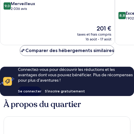
9.0
Merveilleux
9,0
sur
2 036 avis
8.8
Exce
10,
8,8
sur
1 902
Merveilleux,
10,
2 036 avis
Le
201 €
Excellen
nouveau
1 902 avi
taxes et frais compris
prix
16 août - 17 août
est
de
Comparer des hébergements similaires
201 €
Connectez-vous pour découvrir les réductions et les
avantages dont vous pouvez bénéficier. Plus de récompenses
pour plus d’aventures !
Se connecter
S’inscrire gratuitement
À propos du quartier