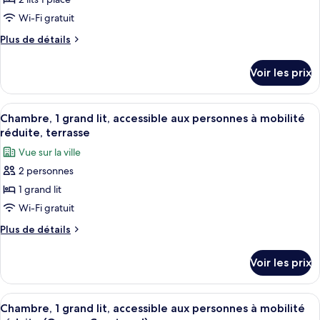
type
Wi-Fi gratuit
de
Plus
Plus de détails
chambre :
de
Chambre
détails
Voir les prix
sur
avec
le
lits
type
Afficher
Une chambre d’hôtel moderne dotée d’un
jumeaux
10
de
Chambre, 1 grand lit, accessible aux personnes à mobilité
toutes
chambre
réduite, terrasse
Chambre
les
Vue sur la ville
avec
photos
lits
2 personnes
pour
jumeaux
1 grand lit
ce
type
Wi-Fi gratuit
de
Plus
Plus de détails
chambre :
de
détails
Chambre,
Voir les prix
sur
1
le
grand
type
Afficher
Une salle de bain moderne avec un gra
9
lit,
de
Chambre, 1 grand lit, accessible aux personnes à mobilité
toutes
chambre