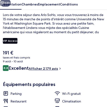
148+
Présentation
Chambres
Emplacement
Conditions
Lors de votre séjour dans Arlo SoHo, vous vous trouverez à moins de
15 minutes de marche de points d'intérêt comme Université de New
York et Washington Square Park. Si vous avez une petite faim,
l'établissement Lindens vous mijote des spécialités Cuisine
américaine qui vous régaleront au moment du petit déjeuner, du
déjeuner et du dîner. Parmi les autres avantages de cet hôtel
boutique, on trouve un bar / salon, un snack-bar/une épicerie fine
VIP Access
et des vélos gratuits, l'idéal pour des vacances sans soucis. Les
autres voyageurs aiment le fait que les transports publics se
Le
191 €
trouvent à une courte distance de marche : Station de métro Canal
Petit déjeuner, déjeuner, dîner et brun
prix
Street (Varick St.) est à 3 minutes à pied et Station de métro Canal
taxes et frais compris
actuel
9 août - 10 août
Street (W. Broadway), à 5 minutes.
est
Avis
Excellent
8,8
Afficher 2 179 avis
de
8,8 sur 10
voyageurs
191 €.
Équipements populaires
Parking
Wi-Fi gratuit
Restaurant
Climatisation