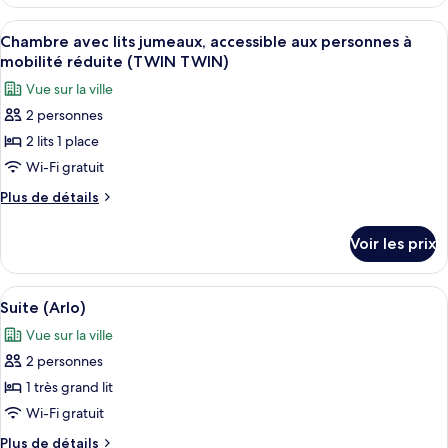
le
Courtyard)
aux
type
Afficher
Une chambre d’hôtel avec deux lits, u
6
personnes
de
Chambre avec lits jumeaux, accessible aux personnes à
toutes
chambre
à
mobilité réduite (TWIN TWIN)
Chambre,
les
mobilité
Vue sur la ville
accessible
photos
réduite
aux
2 personnes
pour
personnes
(Bunk)
2 lits 1 place
ce
à
mobilité
type
Wi-Fi gratuit
réduite
de
Plus
Plus de détails
(Bunk)
chambre :
de
détails
Chambre
Voir les prix
sur
avec
le
lits
type
Afficher
Une chambre d’hôtel moderne avec un gr
7
jumeaux,
de
Suite (Arlo)
toutes
chambre
accessible
Vue sur la ville
Chambre
les
aux
avec
2 personnes
photos
personnes
lits
pour
1 très grand lit
jumeaux,
à
ce
accessible
Wi-Fi gratuit
mobilité
aux
type
réduite
Plus
Plus de détails
personnes