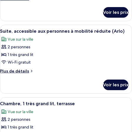
de
de
(TWIN
à
chambre :
détails
mobilité
TWIN)
Voir les prix
sur
Suite
réduite
le
(TWIN
(Arlo)
type
TWIN)
Afficher
Un salon moderne avec un canapé gris,
6
de
Suite, accessible aux personnes à mobilité réduite (Arlo)
toutes
chambre
Vue sur la ville
Suite
les
(Arlo)
2 personnes
photos
pour
1 très grand lit
ce
Wi-Fi gratuit
type
Plus
Plus de détails
de
de
chambre :
détails
Voir les prix
sur
Suite,
le
accessible
type
Afficher
Chambre, 1 très grand lit, terrasse | Li
aux
8
de
Chambre, 1 très grand lit, terrasse
toutes
chambre
personnes
Vue sur la ville
Suite,
les
à
accessible
2 personnes
photos
mobilité
aux
pour
1 très grand lit
réduite
personnes