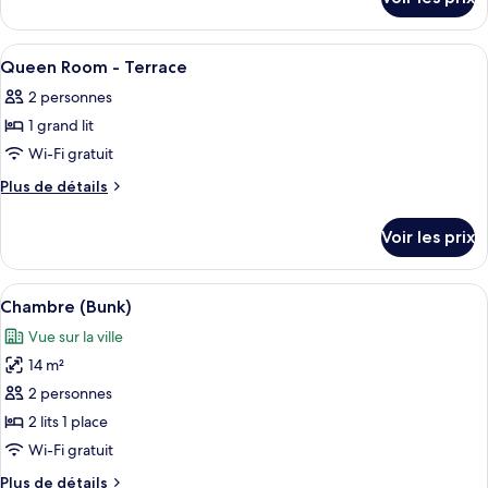
sur
chambre :
le
Accessible
type
Afficher
Une chambre d’hôtel avec un grand lit, 
18
Queen
de
Queen Room - Terrace
toutes
chambre
Room
2 personnes
Accessible
les
-
Queen
1 grand lit
photos
Terrace
Room
pour
Wi-Fi gratuit
-
ce
Terrace
Plus
Plus de détails
type
de
détails
de
Voir les prix
sur
chambre :
le
Queen
type
Afficher
Literie de qualité supérieure, couette 
11
Room
de
Chambre (Bunk)
toutes
chambre
-
Vue sur la ville
Queen
les
Terrace
Room
14 m²
photos
-
pour
2 personnes
Terrace
ce
2 lits 1 place
type
Wi-Fi gratuit
de
Plus
Plus de détails