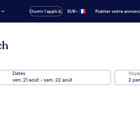
•
s
Ouvrir l’appli
EUR
Publier votre annon
ch
Dates
Voya