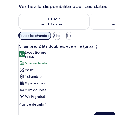
Vérifiez la disponibilité pour ces dates.
Vérifier la disponibilité pour ce soir août 7 - août 8
Vérifier la di
Ce soir
août 7 - août 8
a
Filtres
Toutes les chambres
2 lits
1 lit
disponibles
Afficher
Un immeuble résidentiel à plusi
pour
8
Chambre, 2 lits doubles, vue ville (urban)
toutes
les
Exceptionnel
les
9,6
chambres
9,6 sur 10
(34 avis)
34 avis
photos
Vue sur la ville
pour
26 m²
ce
1 chambre
type
3 personnes
de
2 lits doubles
chambre :
Chambre,
Wi-Fi gratuit
2
Plus
Plus de détails
lits
de
détails
doubles,