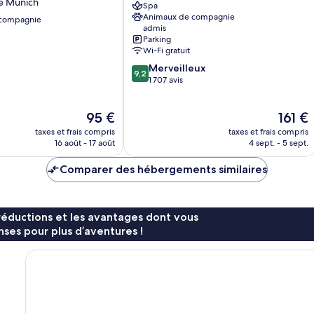
de Munich
Spa
Centre-
Animaux de compagnie
 compagnie
ville
admis
de
Parking
Munich
Wi-Fi gratuit
9.2
Merveilleux
9,2
sur
1 707 avis
10,
Merveilleux,
Le
Le
95 €
161 €
1 707 avis
nouveau
nouvea
taxes et frais compris
taxes et frais compris
prix
prix
16 août - 17 août
4 sept. - 5 sept.
est
est
de
de
Comparer des hébergements similaires
95 €
161 €
réductions et les avantages dont vous
ses pour plus d’aventures !