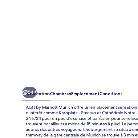
Marriott
Munich
54+
Présentation
Chambres
Emplacement
Conditions
Aloft by Marriott Munich offre un emplacement sensationne
d'intérêt comme Karlsplatz - Stachus et Cathédrale Notre-
24 h/24 pour un peu d'exercice et bar/salon pour se relaxe
trouvent par ailleurs à moins de 15 minutes à pied. Le pe
auprès des autres voyageurs. L'hébergement se situe à une 
tramway de la gare centrale de Munich se trouve à 3 min e