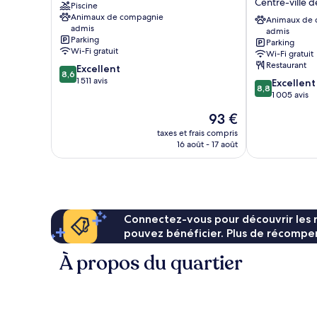
Centre-ville 
Piscine
Centre-
Munich
Animaux de compagnie
ville
City
Animaux de
admis
admis
de
Center
Parking
Parking
Munich
Centre-
Wi-Fi gratuit
Wi-Fi gratuit
ville
Restaurant
8.6
Excellent
de
8,6
sur
1 511 avis
8.8
Excellent
Munich
8,8
10,
sur
1 005 avis
Excellent,
10,
Le
93 €
1 511 avis
Excellent,
nouveau
1 005 avis
taxes et frais compris
prix
16 août - 17 août
est
de
93 €
Connectez-vous pour découvrir les 
pouvez bénéficier. Plus de récompen
À propos du quartier