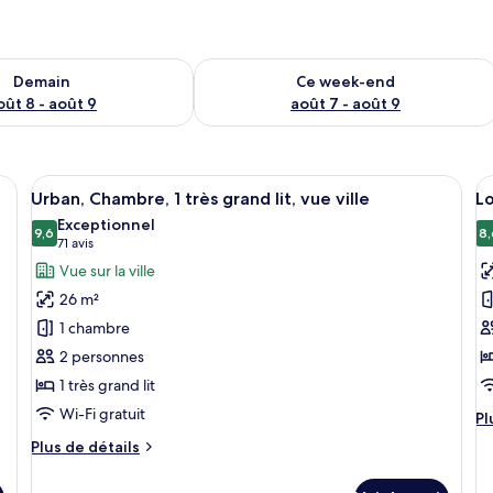
sponibilité pour demain août 8 - août 9
Vérifier la disponibilité pour ce week
Demain
Ce week-end
oût 8 - août 9
août 7 - août 9
eurs étages, doté de balcons, avec un ciel dégagé et des arbres au premier p
Afficher
Un immeuble résidentiel à plusieurs ét
A
7
Urban, Chambre, 1 très grand lit, vue ville
Lo
toutes
t
Exceptionnel
les
9,6
le
8,
9,6 sur 10
(71 avis)
71 avis
photos
p
Vue sur la ville
pour
p
26 m²
ce
c
1 chambre
type
t
2 personnes
de
d
1 très grand lit
chambre :
c
Urban,
Lo
Wi-Fi gratuit
Pl
Pl
Chambre,
1
d
Plus
Plus de détails
dé
1
t
de
su
détails
très
g