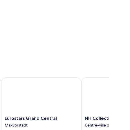
Eurostars Grand Central
NH Collection München
Eurostars
NH
Eurostars Grand Central
NH Collection Münch
Grand
Collection
Maxvorstadt
Centre-ville de Munich
Central
München