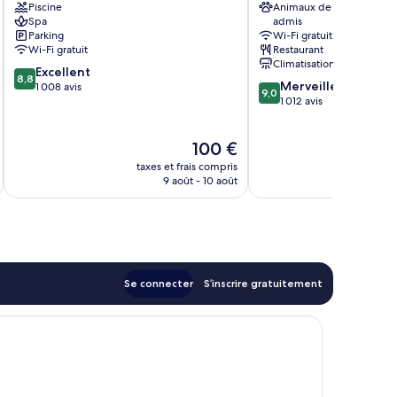
Piscine
Animaux de compagnie
Maxvorstadt
Bavaria
Spa
admis
Centre-
Parking
Wi-Fi gratuit
ville
Wi-Fi gratuit
Restaurant
de
Climatisation
8.8
Excellent
Munich
8,8
9.0
Merveilleux
sur
1 008 avis
9,0
sur
1 012 avis
10,
10,
Excellent,
Merveilleux,
1 008 avis
Le
100 €
1 012 avis
u
nouveau
taxes et frais compris
tax
prix
9 août - 10 août
est
de
100 €
Se connecter
S’inscrire gratuitement