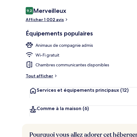
Avis
Merveilleux
9,2
9,2 sur 10
voyageurs
Afficher 1 002 avis
Extérieur
Équipements populaires
Animaux de compagnie admis
Wi-Fi gratuit
Chambres communicantes disponibles
Tout afficher
Services et équipements principaux
(12)
Comme à la maison
(6)
Pourquoi vous allez adorer cet héberg