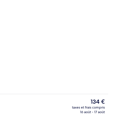
Vue depuis l’hébergement
Le
134 €
prix
taxes et frais compris
actuel
16 août - 17 août
r buffet servi tous les jours en supplément
Réception
est
de
134 €.