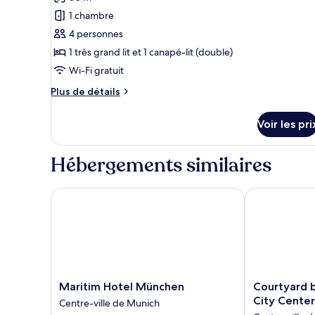
pour
doubles
1 chambre
ce
4 personnes
type
1 très grand lit et 1 canapé-lit (double)
de
Wi-Fi gratuit
chambre :
Suite
Plus
Plus de détails
Junior,
de
détails
1
Voir les pri
sur
très
le
grand
type
Hébergements similaires
de
lit
chambre
et
Suite
Maritim Hotel München
Courtyard by 
1
Junior,
canapé-
1
très
lit
grand
lit
et
1
Maritim
Courtyard
Maritim Hotel München
Courtyard 
canapé-
Hotel
by
City Center
Centre-ville de Munich
lit
München
Marriott