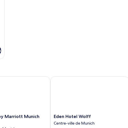
très
grand
lit
x
Marriott Munich City Center
Eden Hotel Wolff
Eden
by Marriott Munich
Eden Hotel Wolff
Hotel
Centre-ville de Munich
Wolff