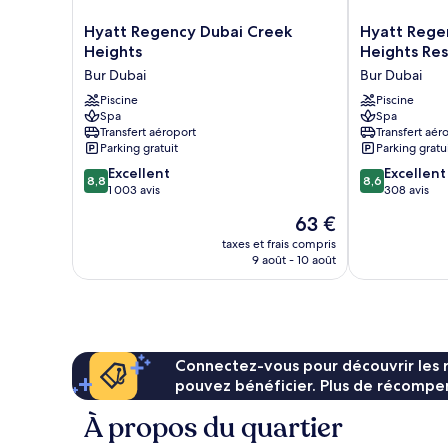
Hyatt
Hyatt
Hyatt Regency Dubai Creek
Hyatt Rege
Regency
Regency
Heights
Heights Re
Dubai
Dubai
Bur Dubai
Bur Dubai
Creek
Creek
Heights
Piscine
Heights
Piscine
Spa
Spa
Bur
Residences
Transfert aéroport
Transfert aér
Dubai
Bur
Parking gratuit
Parking gratu
Dubai
8.8
8.6
Excellent
Excellent
8,8
8,6
sur
sur
1 003 avis
308 avis
10,
10,
Le
63 €
Excellent,
Excellent,
nouveau
1 003 avis
308 avis
taxes et frais compris
prix
9 août - 10 août
est
de
63 €
Connectez-vous pour découvrir les 
pouvez bénéficier. Plus de récompen
À propos du quartier