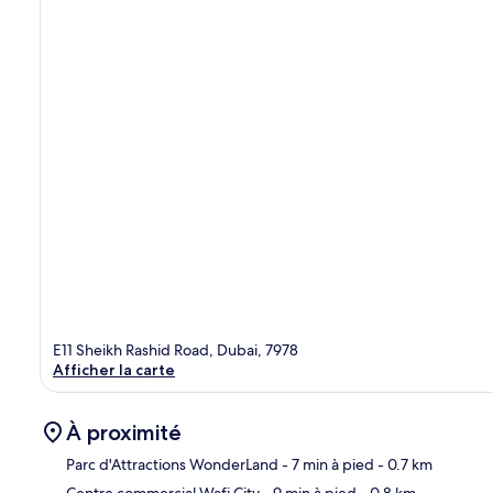
E11 Sheikh Rashid Road, Dubai, 7978
Afficher la carte
À proximité
Parc d'Attractions WonderLand
- 7 min à pied
- 0.7 km
Centre commercial Wafi City
- 9 min à pied
- 0.8 km