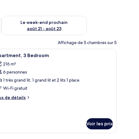
-end août 14 - août 16
Vérifier la disponibilité pour le week-end prochain août 21 - 
Le week-end prochain
août 21 - août 23
Affichage de 5 chambres sur 5
rande fenêtre.
un bureau, une chaise, une télévision et une vue sur la ville.
fficher
Une chambre d’hôtel avec un grand lit, un burea
6
partment, 3 Bedroom
outes
216 m²
s
6 personnes
hotos
our
1 très grand lit, 1 grand lit et 2 lits 1 place
e
Wi-Fi gratuit
ype
us
us de détails
e
e
hambre :
tails
r
partment,
Voir les prix
pe
edroom
e
hambre