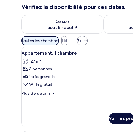
Vérifiez la disponibilité pour ces dates.
Vérifier la disponibilité pour ce soir août 8 - août 9
Vérifier la di
Ce soir
août 8 - août 9
ao
Filtres
Toutes les chambres
1 lit
3+ lits
disponibles
Afficher
Une chambre d’hôtel avec un gr
pour
5
Appartement, 1 chambre
toutes
les
127 m²
les
chambres
3 personnes
photos
pour
1 très grand lit
ce
Wi-Fi gratuit
type
Plus
Plus de détails
de
de
chambre :
détails
sur
Appartement,
le
1
Voir les pri
type
chambre
de
chambre