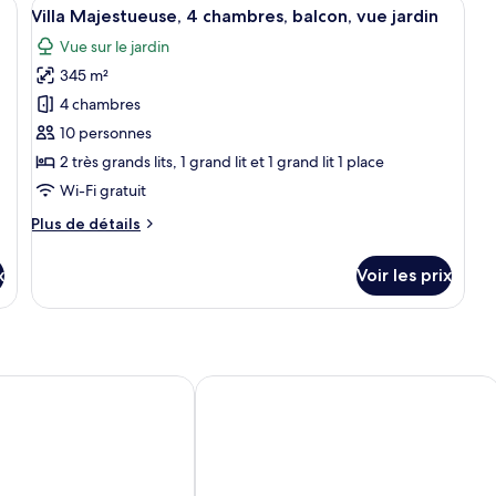
nd lit, un bureau, une chaise, une télévision et une vue sur la ville.
Afficher
Un espace de vie spacieux et moderne, 
Ap
6
de
Villa Majestueuse, 4 chambres, balcon, vue jardin
toutes
3
chambre
Vue sur le jardin
B
Appartement,
les
2
345 m²
photos
chambres
pour
4 chambres
ce
10 personnes
type
2 très grands lits, 1 grand lit et 1 grand lit 1 place
de
Wi-Fi gratuit
chambre :
Plus
Plus de détails
Villa
de
Majestueuse,
détails
x
Voir les prix
4
sur
le
chambres,
type
balcon,
de
vue
chambre
Villa
jardin
y Dubai Creek Heights Residences
Grand Hyatt Dubai
Majestueuse,
4
chambres,
balcon,
vue