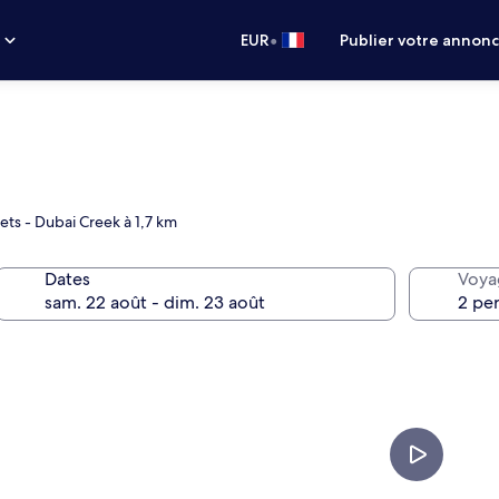
•
s
EUR
Publier votre annon
ets - Dubai Creek à 1,7 km
Dates
Voya