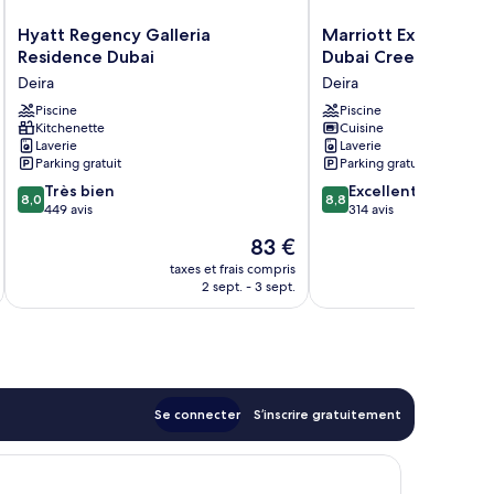
Hyatt
Marriott
Hyatt Regency Galleria
Marriott Executive 
Regency
Executive
Residence Dubai
Dubai Creek
Galleria
Apartments
Deira
Deira
Residence
Dubai
Dubai
Piscine
Creek
Piscine
Kitchenette
Cuisine
Deira
Deira
Laverie
Laverie
Parking gratuit
Parking gratuit
8.0
8.8
Très bien
Excellent
8,0
8,8
sur
sur
449 avis
314 avis
10,
10,
Le
83 €
Très
Excellent,
nouveau
bien,
314 avis
taxes et frais compris
tax
prix
2 sept. - 3 sept.
449 avis
est
de
83 €
Se connecter
S’inscrire gratuitement