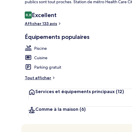
publics sont tout proches. Station de métro Health Care Cit
Avis
Excellent
8,8
8,8 sur 10
voyageurs
Afficher 133 avis
Jardin
Équipements populaires
Piscine
Cuisine
Parking gratuit
Tout afficher
Services et équipements principaux
(12)
Comme à la maison
(6)