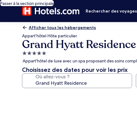
Passer à la section principale
Rechercher des voyage
Afficher tous les hébergements
Appart’hôtel
·
Hôte particulier
Grand Hyatt Residence
Hébergement
5.0 étoiles
Appart'hôtel de luxe avec un spa proposant des soins compl
Choisissez des dates pour voir les prix
Où allez-vous ?
Galerie
photos
de
l’hébergement
Grand