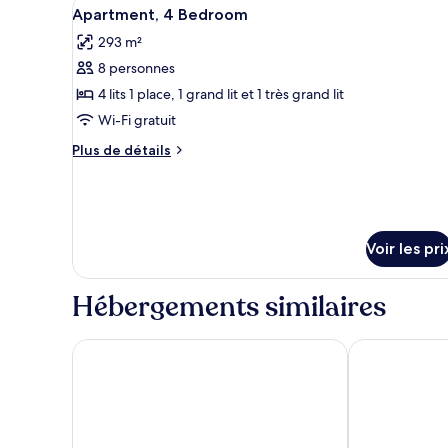
Afficher
Une chambre d’hôtel avec un gra
Appartement,
6
Apartment, 4 Bedroom
toutes
1
293 m²
chambre
les
8 personnes
photos
pour
4 lits 1 place, 1 grand lit et 1 très grand lit
ce
Wi-Fi gratuit
type
Plus
Plus de détails
de
de
chambre :
détails
sur
Apartment,
le
4
type
Voir les pri
Bedroom
de
chambre
Apartment,
Hébergements similaires
4
Bedroom
Hyatt Regency Dubai Creek Heights
Hyatt Regenc