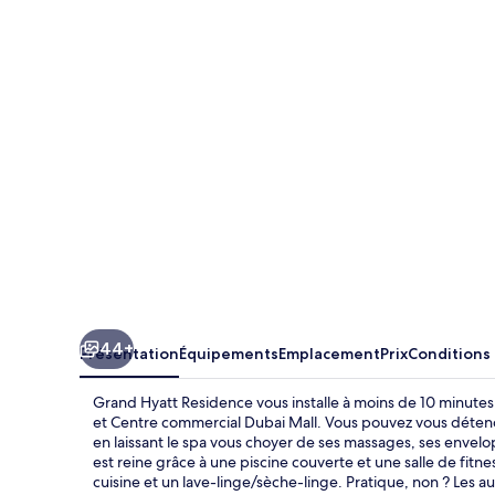
Hyatt
Residence
44+
Présentation
Équipements
Emplacement
Prix
Conditions
Grand Hyatt Residence vous installe à moins de 10 minute
et Centre commercial Dubai Mall. Vous pouvez vous détend
en laissant le spa vous choyer de ses massages, ses envelo
est reine grâce à une piscine couverte et une salle de fitn
cuisine et un lave-linge/sèche-linge. Pratique, non ? Les 