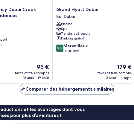
jardin
Grand
ncy Dubai Creek
Grand Hyatt Dubai
Hyatt
sidences
Bur Dubai
Dubai
Piscine
Bur
Spa
Dubai
Transfert aéroport
Parking gratuit
oport
it
9.2
Merveilleux
9,2
sur
1 000 avis
10,
Merveilleux,
Le
Le
95 €
179 €
1 000 avis
nouveau
nouveau
taxes et frais compris
taxes et frais compris
prix
prix
18 août - 19 août
3 sept. - 4 sept.
est
est
de
de
Comparer des hébergements similaires
95 €
179 €
réductions et les avantages dont vous
ses pour plus d’aventures !