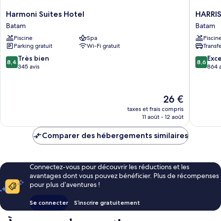
Harmoni
HARRIS
Harmoni Suites Hotel
HARRIS
Suites
Hotel
Batam
Batam
Hotel
Batam
Piscine
Spa
Piscin
Batam
Center
Parking gratuit
Wi-Fi gratuit
Transf
Batam
Batam
8.4
8.6
Très bien
Exce
8,4
8,6
sur
sur
345 avis
864 a
10,
10,
Très
Excellen
bien,
864 avis
Le
26 €
345 avis
nouveau
taxes et frais compris
prix
11 août - 12 août
est
de
Comparer des hébergements similaires
26 €
Connectez-vous pour découvrir les réductions et les
avantages dont vous pouvez bénéficier. Plus de récompenses
pour plus d’aventures !
Se connecter
S’inscrire gratuitement