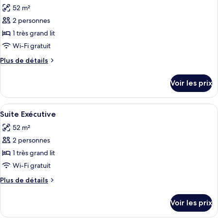
52 m²
2 personnes
1 très grand lit
Wi-Fi gratuit
Plus
Plus de détails
de
détails
Voir les prix
sur
le
type
Afficher
Un salon moderne comprenant un canapé
3
de
Suite Exécutive
toutes
chambre
52 m²
Suite
les
2 personnes
photos
pour
1 très grand lit
ce
Wi-Fi gratuit
type
Plus
Plus de détails
de
de
chambre :
détails
Voir les prix
sur
Suite
le