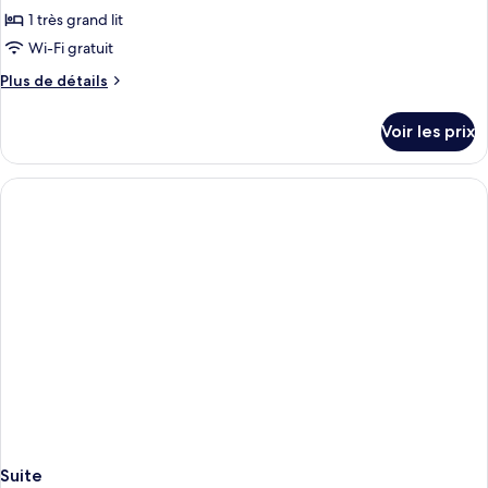
Premier
pour
1 très grand lit
»
ce
Wi-Fi gratuit
type
Plus
Plus de détails
de
de
chambre :
détails
Voir les prix
sur
Chambre
le
Exécutive
type
de
chambre
Chambre
Exécutive
Suite