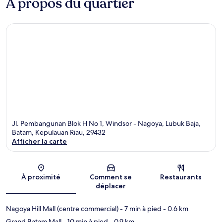
À propos du quartier
Jl. Pembangunan Blok H No 1, Windsor - Nagoya, Lubuk Baja,
Batam, Kepulauan Riau, 29432
Afficher la carte
Carte
À proximité
Comment se
Restaurants
déplacer
Nagoya Hill Mall (centre commercial)
- 7 min à pied
- 0.6 km
Grand Batam Mall
- 10 min à pied
- 0.9 km