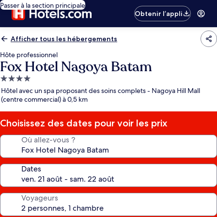
Passer à la section principale
Obtenir l’appli
Afficher tous les hébergements
Hôte professionnel
Fox Hotel Nagoya Batam
Hébergement
4.0 étoiles
Hôtel avec un spa proposant des soins complets - Nagoya Hill Mall
(centre commercial) à 0,5 km
Choisissez des dates pour voir les prix
Où allez-vous ?
Dates
Voyageurs