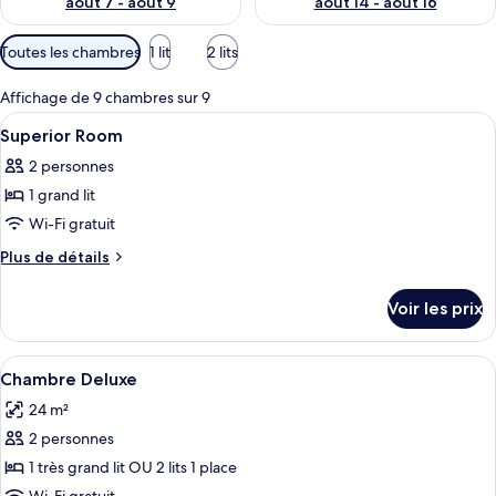
août 7 - août 9
août 14 - août 16
Filtres
Toutes les chambres
1 lit
2 lits
disponibles
pour
Affichage de 9 chambres sur 9
les
Afficher
Coffres-forts dans les chambres, burea
7
Superior Room
chambres
toutes
2 personnes
les
1 grand lit
photos
pour
Wi-Fi gratuit
ce
Plus
Plus de détails
type
de
détails
de
Voir les prix
sur
chambre :
le
Superior
type
Afficher
Une chambre d’hôtel moderne, dotée d’u
3
Room
de
Chambre Deluxe
toutes
chambre
24 m²
Superior
les
Room
2 personnes
photos
pour
1 très grand lit OU 2 lits 1 place
ce