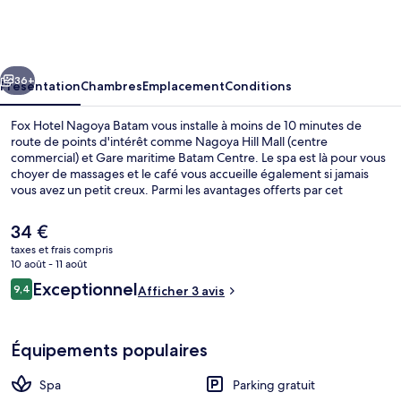
Hotel
Nagoya
Batam
cédent
Suivant
36+
Présentation
Chambres
Emplacement
Conditions
Fox Hotel Nagoya Batam vous installe à moins de 10 minutes de
route de points d'intérêt comme Nagoya Hill Mall (centre
commercial) et Gare maritime Batam Centre. Le spa est là pour vous
choyer de massages et le café vous accueille également si jamais
vous avez un petit creux. Parmi les avantages offerts par cet
hébergement : un bar / salon, une salle de fitness et un snack-
bar/une épicerie fine.
Le
34 €
prix
taxes et frais compris
actuel
10 août - 11 août
Extérieur
est
Avis
Exceptionnel
9,4
Afficher 3 avis
de
9,4 sur 10
voyageurs
34 €.
Équipements populaires
Spa
Parking gratuit