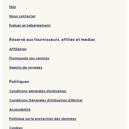
n
r
&
b
a
o
a
a
FAQ
A
S
y
m
t
t
m
n
e
I
e
a
Nous contacter
u
r
H
l
m
g
v
G
&
Évaluer un hébergement
r
i
C
a
c
o
Réservé aux fournisseurs, affiliés et médias
h
e
n
S
A
v
Affiliation
i
p
e
n
a
n
Promouvoir vos services
a
r
t
r
t
i
Agents de voyages
L
m
o
a
e
n
Politiques
u
n
t
t
Conditions générales d’utilisation
a
s
n
Conditions Générales d’Utilisation d’Abritel
Accessibilité
Politique sur la protection des données
Cookies