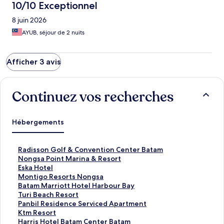
10/10 Exceptionnel
8 juin 2026
AYUB, séjour de 2 nuits
Afficher 3 avis
Continuez vos recherches
Hébergements
L
Radisson Golf & Convention Center Batam
i
L
Nongsa Point Marina & Resort
e
i
L
Eska Hotel
n
e
i
L
Montigo Resorts Nongsa
o
n
e
i
L
Batam Marriott Hotel Harbour Bay
u
o
n
e
i
L
Turi Beach Resort
v
u
o
n
e
i
L
Panbil Residence Serviced Apartment
r
v
u
o
n
e
i
L
Ktm Resort
a
r
v
u
o
n
e
i
L
Harris Hotel Batam Center Batam