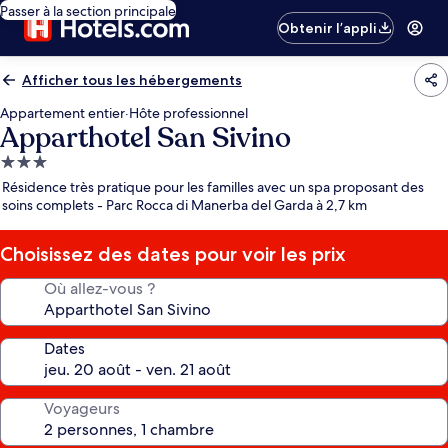
Passer à la section principale
Obtenir l’appli
Afficher tous les hébergements
Appartement entier
·
Hôte professionnel
Apparthotel San Sivino
Hébergement
3.0 étoiles
Résidence très pratique pour les familles avec un spa proposant des
soins complets - Parc Rocca di Manerba del Garda à 2,7 km
Choisissez des dates pour voir les prix
Où allez-vous ?
Dates
Voyageurs