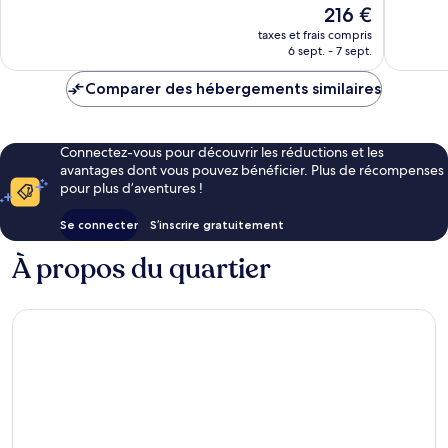
Excellen
Le
216 €
Merveilleux,
606 avis
nouveau
51 avis
taxes et frais compris
prix
6 sept. - 7 sept.
est
de
Comparer des hébergements similaires
216 €
Connectez-vous pour découvrir les réductions et les
avantages dont vous pouvez bénéficier. Plus de récompenses
pour plus d’aventures !
Se connecter
S’inscrire gratuitement
À propos du quartier