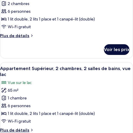
chambre,
pour
2 chambres
vue
ce
lac
6 personnes
type
1 lit double, 2 lits 1 place et 1 canapé-lit (double)
de
Wi-Fi gratuit
chambre :
Plus
Plus de détails
Appartement,
de
2
détails
Voir les prix
chambres,
sur
le
vue
type
Afficher
Une chambre moderne dotée d’une grand
lac
20
de
Appartement Supérieur, 2 chambres, 2 salles de bains, vue
toutes
chambre
lac
Appartement,
les
Vue sur le lac
2
photos
chambres,
65 m²
pour
vue
1 chambre
ce
lac
type
6 personnes
de
1 lit double, 2 lits 1 place et 1 canapé-lit (double)
chambre :
Wi-Fi gratuit
Appartement
Plus
Plus de détails