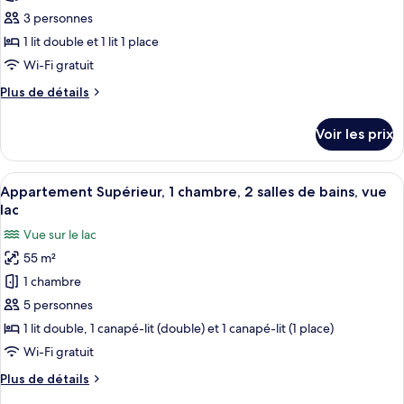
lac
ce
3 personnes
type
1 lit double et 1 lit 1 place
de
Wi-Fi gratuit
chambre :
Plus
Plus de détails
Studio
de
apartment
détails
Voir les prix
for
sur
le
2-
type
Afficher
Une chambre d’hôtel moderne dotée d’u
3
17
de
Appartement Supérieur, 1 chambre, 2 salles de bains, vue
toutes
people
chambre
lac
Studio
les
Vue sur le lac
apartment
photos
for
55 m²
pour
2-
1 chambre
ce
3
people
type
5 personnes
de
1 lit double, 1 canapé-lit (double) et 1 canapé-lit (1 place)
chambre :
Wi-Fi gratuit
Appartement
Plus
Plus de détails
Supérieur,
de