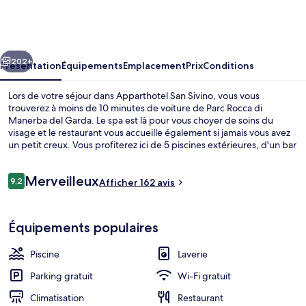
San
Sivino
cédent
Suivant
202+
Présentation
Équipements
Emplacement
Prix
Conditions
Lors de votre séjour dans Apparthotel San Sivino, vous vous
trouverez à moins de 10 minutes de voiture de Parc Rocca di
Manerba del Garda. Le spa est là pour vous choyer de soins du
visage et le restaurant vous accueille également si jamais vous avez
un petit creux. Vous profiterez ici de 5 piscines extérieures, d'un bar
/ salon, ainsi que d'agréables petits plus dans votre chambre, tels
qu'un réfrigérateur et un micro-ondes.
Avis
Merveilleux
9,2
Afficher 162 avis
9,2 sur 10
voyageurs
Plage à proximité, kayak, canoë
Équipements populaires
Piscine
Laverie
Parking gratuit
Wi-Fi gratuit
Climatisation
Restaurant