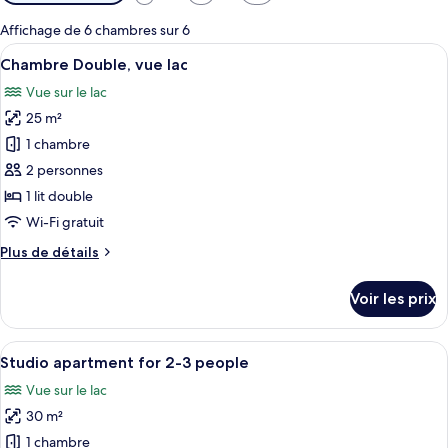
disponibles
pour
Affichage de 6 chambres sur 6
les
Afficher
Une chambre à coucher comprenant un l
6
Chambre Double, vue lac
chambres
toutes
Vue sur le lac
les
25 m²
photos
pour
1 chambre
ce
2 personnes
type
1 lit double
de
Wi-Fi gratuit
chambre :
Plus
Plus de détails
Chambre
de
Double,
détails
Voir les prix
vue
sur
le
lac
type
Afficher
Une chambre d’hôtel équipée d’un lit, 
16
de
Studio apartment for 2-3 people
toutes
chambre
Vue sur le lac
Chambre
les
Double,
30 m²
photos
vue
pour
1 chambre