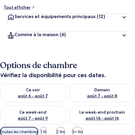
Tout afficher
Services et équipements principaux
(12)
Comme à la maison
(6)
Options de chambre
Vérifiez la disponibilité pour ces dates.
Vérifier la disponibilité pour ce soir août 6 - août 7
Vérifier la disponibilité pour 
Ce soir
Demain
août 6 - août 7
août 7 - août 8
Vérifier la disponibilité pour ce week-end août 7 - août 9
Vérifier la disponibilité pour 
Ce week-end
Le week-end prochain
août 7 - août 9
août 14 - août 16
Filtres
Toutes les chambres
1 lit
2 lits
3+ lits