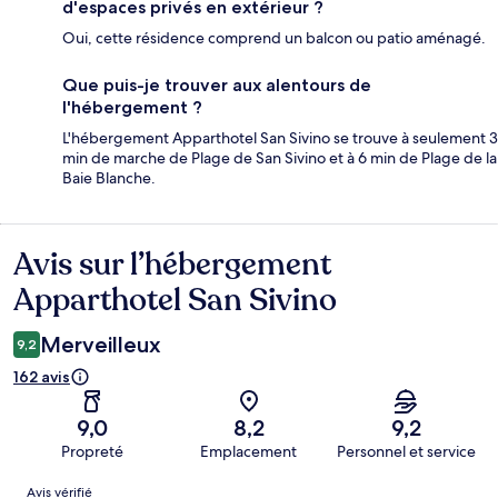
d'espaces privés en extérieur ?
Oui, cette résidence comprend un balcon ou patio aménagé.
Que puis-je trouver aux alentours de
l'hébergement ?
L'hébergement Apparthotel San Sivino se trouve à seulement 3
min de marche de Plage de San Sivino et à 6 min de Plage de la
Baie Blanche.
Avis sur l’hébergement
Avis
Apparthotel San Sivino
Merveilleux
9,2
162 avis
9,0
8,2
9,2
Propreté
Emplacement
Personnel et service
Avis
Avis vérifié