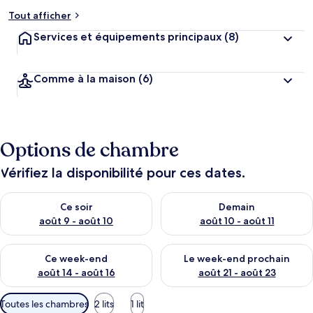
Tout afficher
Services et équipements principaux
(8)
Comme à la maison
(6)
Options de chambre
Vérifiez la disponibilité pour ces dates.
Vérifier la disponibilité pour ce soir août 9 - août 10
Vérifier la disponibilité pour 
Ce soir
Demain
août 9 - août 10
août 10 - août 11
Vérifier la disponibilité pour ce week-end août 14 - août 16
Vérifier la disponibilité pour
Ce week-end
Le week-end prochain
août 14 - août 16
août 21 - août 23
Filtres
Toutes les chambres
2 lits
1 lit