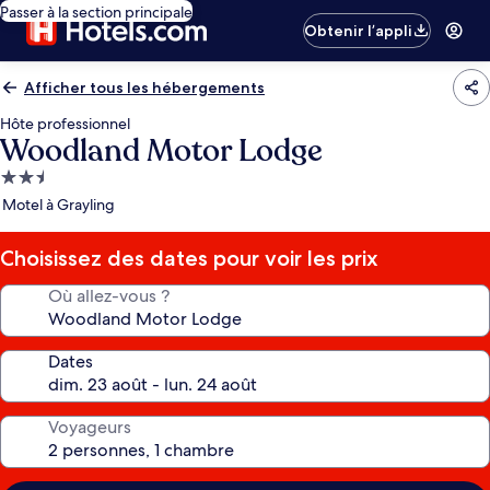
Passer à la section principale
Obtenir l’appli
Afficher tous les hébergements
Hôte professionnel
Woodland Motor Lodge
Hébergement
2.5 étoiles
Motel à Grayling
Choisissez des dates pour voir les prix
Où allez-vous ?
Dates
Voyageurs