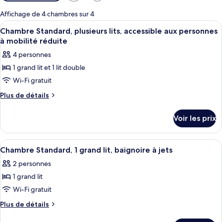
disponibles
pour
Affichage de 4 chambres sur 4
les
Afficher
Une chambre d’hôtel avec deux lits, un
5
Chambre Standard, plusieurs lits, accessible aux personnes
chambres
toutes
à mobilité réduite
les
4 personnes
photos
1 grand lit et 1 lit double
pour
Wi-Fi gratuit
ce
type
Plus
Plus de détails
de
de
détails
chambre :
Voir les prix
sur
Chambre
le
Standard,
type
Afficher
Une chambre d’hôtel avec un lit, une 
5
de
plusieurs
Chambre Standard, 1 grand lit, baignoire à jets
toutes
chambre
lits,
2 personnes
Chambre
les
accessible
Standard,
1 grand lit
photos
aux
plusieurs
pour
Wi-Fi gratuit
lits,
personnes
ce
accessible
Plus
Plus de détails
à
aux
type
de
mobilité
personnes
détails