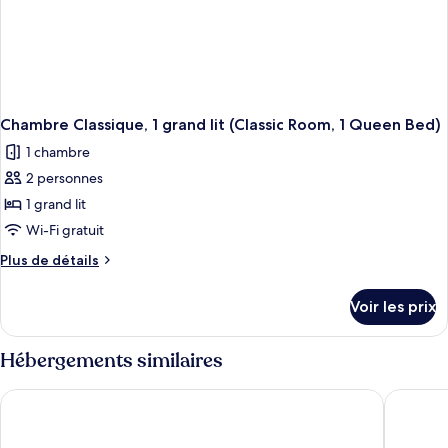
Chambre Classique, 1 grand lit (Classic Room, 1 Queen Bed)
1 chambre
2 personnes
1 grand lit
Wi-Fi gratuit
Plus
Plus de détails
de
détails
Voir les prix
sur
le
type
Hébergements similaires
de
chambre
Super 8 by Wyndham Grayling
River Co
Chambre
Classique,
1