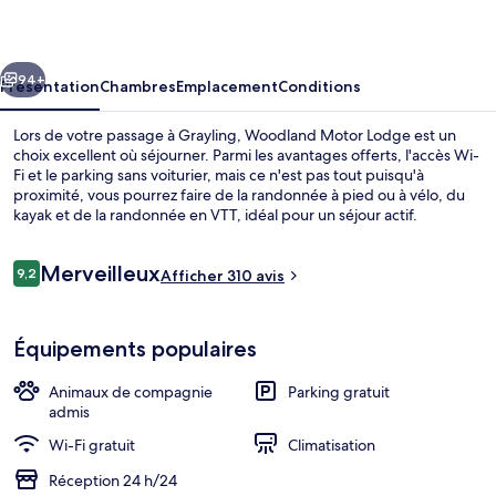
Lodge
cédent
Suivant
94+
Présentation
Chambres
Emplacement
Conditions
Lors de votre passage à Grayling, Woodland Motor Lodge est un
choix excellent où séjourner. Parmi les avantages offerts, l'accès Wi-
Fi et le parking sans voiturier, mais ce n'est pas tout puisqu'à
proximité, vous pourrez faire de la randonnée à pied ou à vélo, du
kayak et de la randonnée en VTT, idéal pour un séjour actif.
Avis
Merveilleux
9,2
Afficher 310 avis
9,2 sur 10
voyageurs
Baignoire à jets
Équipements populaires
Animaux de compagnie
Parking gratuit
admis
Wi-Fi gratuit
Climatisation
Réception 24 h/24