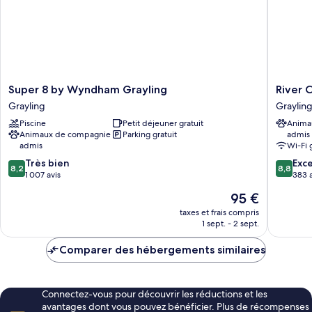
grand
lit
(Classic
Room,
1
Queen
Bed)
Super
River
Super 8 by Wyndham Grayling
River 
8
Country
Grayling
Graylin
by
Motor
Piscine
Petit déjeuner gratuit
Anima
Wyndham
Lodge
Animaux de compagnie
Parking gratuit
admis
Grayling
Grayling
admis
Wi-Fi 
Grayling
8.2
8.8
Très bien
Exce
8,2
8,8
sur
sur
1 007 avis
383 a
10,
10,
Le
95 €
Très
Excellen
nouveau
bien,
383 avis
taxes et frais compris
prix
1 sept. - 2 sept.
1 007 avis
est
de
Comparer des hébergements similaires
95 €
Connectez-vous pour découvrir les réductions et les
avantages dont vous pouvez bénéficier. Plus de récompenses