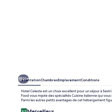
Celeste
21+
Présentation
Chambres
Emplacement
Conditions
Hotel Celeste est un choix excellent pour un séjour à Sestr
Food vous mijote des spécialités Cuisine italienne qui vou
Parmi les autres petits avantages de cet hébergement figure
Avis
Merveilleux
9,2