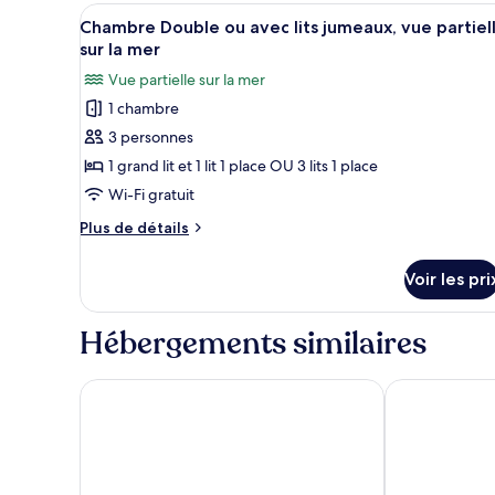
lits
type
Afficher
Une chambre d’hôtel avec un gr
5
de
jumeaux
Chambre Double ou avec lits jumeaux, vue partiel
toutes
chambre
sur la mer
Chambre
les
Vue partielle sur la mer
Double
photos
ou
1 chambre
pour
avec
3 personnes
ce
lits
jumeaux
type
1 grand lit et 1 lit 1 place OU 3 lits 1 place
de
Wi-Fi gratuit
chambre :
Plus
Plus de détails
Chambre
de
Double
détails
Voir les pri
sur
ou
le
avec
type
Hébergements similaires
lits
de
chambre
jumeaux,
Chambre
Grand Hotel Villa Balbi
Grande Alberg
vue
Double
partielle
ou
sur
avec
lits
la
jumeaux,