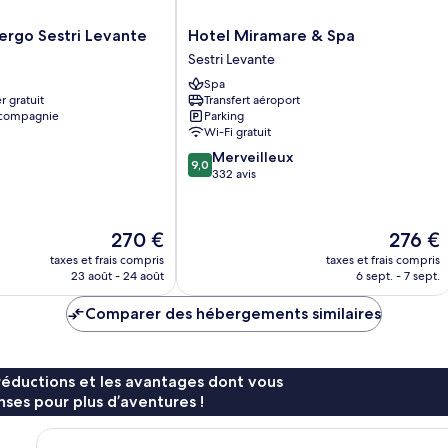
Hotel
ergo Sestri Levante
Hotel Miramare & Spa
Miramare
Sestri Levante
&
Spa
Spa
r gratuit
Transfert aéroport
Sestri
 compagnie
Parking
Levante
Wi-Fi gratuit
9.0
Merveilleux
9,0
sur
332 avis
10,
Merveilleux,
332 avis
Le
Le
270 €
276 €
nouveau
nouveau
taxes et frais compris
taxes et frais compris
prix
prix
23 août - 24 août
6 sept. - 7 sept.
est
est
de
de
Comparer des hébergements similaires
270 €
276 €
réductions et les avantages dont vous
ses pour plus d’aventures !