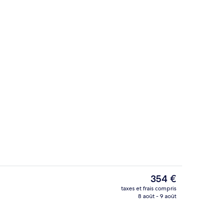
e
Plage privée, chaises longues, parasols
Le
354 €
prix
taxes et frais compris
actuel
8 août - 9 août
éjeuner
Réception
est
de