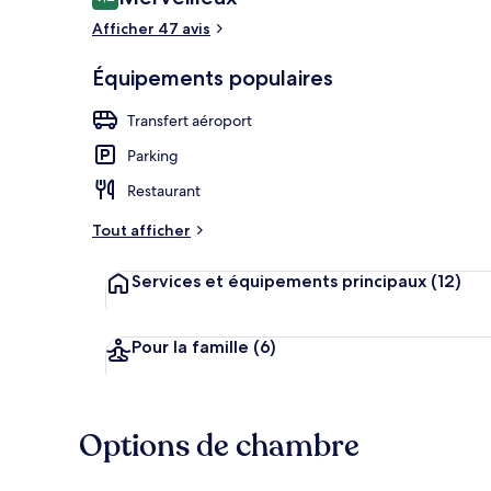
9,2 sur 10
voyageurs
Afficher 47 avis
Équipements populaires
Chambre Doub
Transfert aéroport
Parking
Restaurant
Tout afficher
Services et équipements principaux
(12)
Pour la famille
(6)
Options de chambre