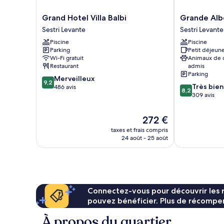
mer
vue
partielle
Grand
Grande
Grand Hotel Villa Balbi
Grande Alb
sur
Hotel
Albergo
Sestri Levante
Sestri Levante
la
Villa
Sestri
mer
Piscine
Piscine
Balbi
Levante
Parking
Petit déjeune
Sestri
Sestri
Wi-Fi gratuit
Animaux de
Levante
Levante
Restaurant
admis
Parking
9.2
Merveilleux
9,2
8.2
Très bien
sur
486 avis
8,2
sur
309 avis
10,
10,
Merveilleux,
Très
486 avis
Le
272 €
bien,
nouveau
taxes et frais compris
309 avis
prix
24 août - 25 août
est
de
272 €
Connectez-vous pour découvrir les 
pouvez bénéficier. Plus de récompen
À propos du quartier