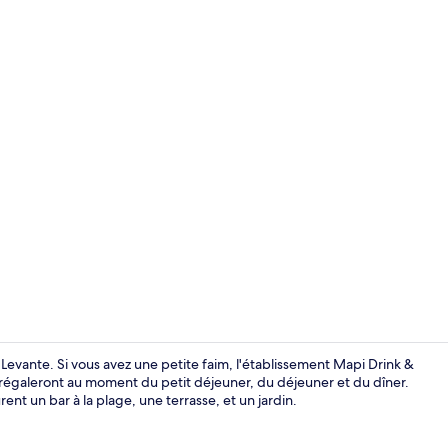
Vue aérienn
i Levante. Si vous avez une petite faim, l'établissement Mapi Drink &
s régaleront au moment du petit déjeuner, du déjeuner et du dîner.
nt un bar à la plage, une terrasse, et un jardin.
Coin petit d