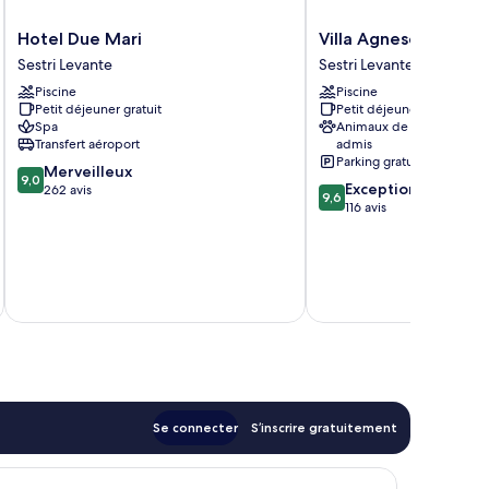
Hotel
Villa
Hotel Due Mari
Villa Agnese
Due
Agnese
Sestri Levante
Sestri Levante
Mari
Sestri
Piscine
Piscine
Sestri
Levante
Petit déjeuner gratuit
Petit déjeuner gratuit
Levante
Spa
Animaux de compagnie
Transfert aéroport
admis
Parking gratuit
9.0
Merveilleux
9,0
9.6
Exceptionnel
sur
262 avis
9,6
sur
116 avis
10,
10,
Merveilleux,
Exceptionnel,
262 avis
116 avis
tax
Se connecter
S’inscrire gratuitement