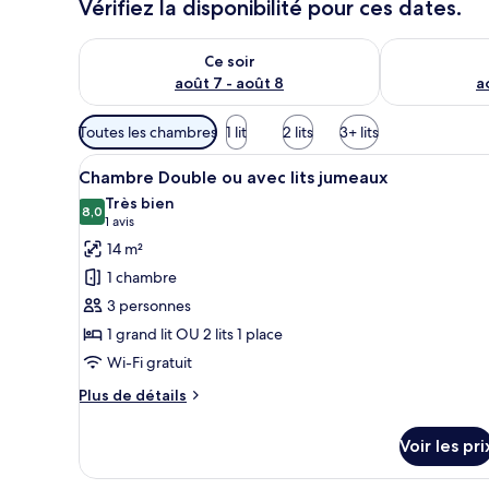
Vérifiez la disponibilité pour ces dates.
Vérifier la disponibilité pour ce soir août 7 - août 8
Vérifier la di
Ce soir
août 7 - août 8
a
Filtres
Toutes les chambres
1 lit
2 lits
3+ lits
disponibles
Afficher
Une chambre à coucher avec un 
pour
5
Chambre Double ou avec lits jumeaux
toutes
les
Très bien
les
8,0
chambres
8,0 sur 10
(1 avis)
1 avis
photos
14 m²
pour
1 chambre
ce
3 personnes
type
1 grand lit OU 2 lits 1 place
de
Wi-Fi gratuit
chambre :
Chambre
Plus
Plus de détails
Double
de
détails
ou
Voir les pri
sur
avec
le