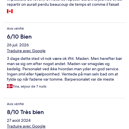
repartir on aurait perdu beaucoup de temps et comme il faisait
40 degré cela aurait été agréable
Avis vérifié
6/10 Bien
26 juil. 2026
Traduire avec Google
3 dage dette sted vil nok være ok ifht. Maden. Men herefter bør
man se sig om efter noget andet. Maden var smagsløs og
kedelig. Personalet ved ikke hvordan man yder en god service.
Ingen smil eller hjælpsomhed. Ventede på man selv bad om at
fylde op når fadene var tomme. Barpersonalet var de meste
serviceminded men havde ikke sans for at lave drinks. De var så
Tina, séjour de 7 nuits
stærke at de ofte var udrikkelige. Poolen var god og ren. Ofte
skift af håndklæder på værelset var godt.
Avis vérifié
8/10 Très bien
27 août 2024
Traduire avec Google