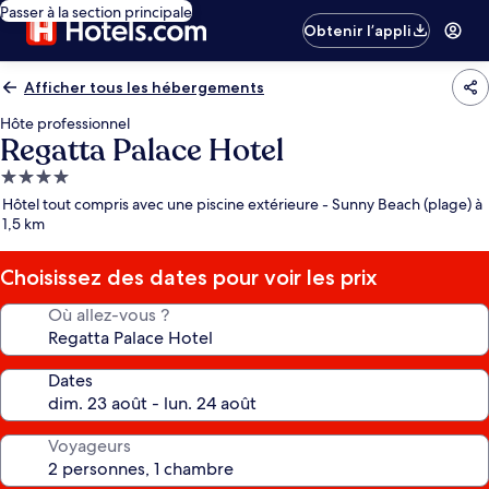
Passer à la section principale
Obtenir l’appli
Afficher tous les hébergements
Hôte professionnel
Regatta Palace Hotel
Hébergement
4.0 étoiles
Hôtel tout compris avec une piscine extérieure - Sunny Beach (plage) à
1,5 km
Choisissez des dates pour voir les prix
Où allez-vous ?
Dates
Voyageurs