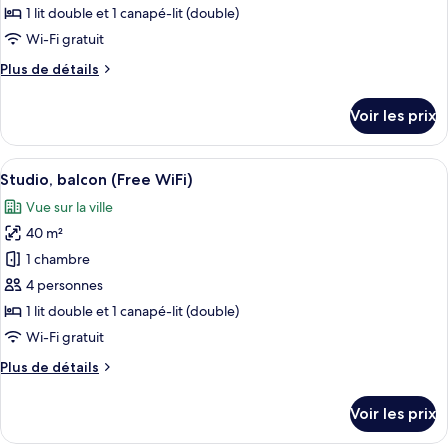
jumeaux,
type
1 lit double et 1 canapé-lit (double)
balcon
de
Wi-Fi gratuit
(Free
chambre :
WiFi)
Plus
Plus de détails
Suite,
de
balcon,
détails
Voir les prix
vue
sur
le
mer
type
Afficher
Une chambre d’hôtel avec un grand lit,
(Free
8
de
Studio, balcon (Free WiFi)
toutes
WiFi)
chambre
Vue sur la ville
Suite,
les
balcon,
40 m²
photos
vue
pour
1 chambre
mer
ce
(Free
4 personnes
WiFi)
type
1 lit double et 1 canapé-lit (double)
de
Wi-Fi gratuit
chambre :
Plus
Plus de détails
Studio,
de
balcon
détails
Voir les prix
(Free
sur
le
WiFi)