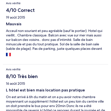
Avis vérifié
4/10 Correct
19 août 2015
Mauvais
Acceuil non souriant et peu agréable (sauf le portier). Hotel qui
vieillit.. Chambre classique. Balcon avec vue sur mer mais aussi
sur balcon des voisins.. donc pas d'intimité. Salle de bain
minuscule et pas du tout pratique. Sol de la salle de bain sale
(sable de plage). Pas de parking, juste quelques places devant
donc pourquoi proposer un tarif AVEC parking ?? Le pire : le
petit déjeuner ! Pas mal de choix mais vraiment pas appétissant.
Jus de fruits chimiques et café infecte. Et surtout sur les tables
les nappes (très) sales de la veille. Sol de la salle vraiment sale
Avis vérifié
aussi. Piscine proche de la route donc bruyant et musique de
boite de nuit diffusée à fond.. La femme de ménage rince son
8/10 Très bien
éponge dans l'eau de la piscine pour laver les transats... Seul
16 août 2015
point positif : très proche de la plage.
L hôtel est bien mais location pas pratique
On est arrivé à 6h du matin et on a pu avoir notre chambre
moyennant un supplément l hôtel est un peu loin du centre ville
on doit prendre le bus pour env 20min Donc ils ne a été
impossible de revenir à l hôtel ce reposer durant la journée et de