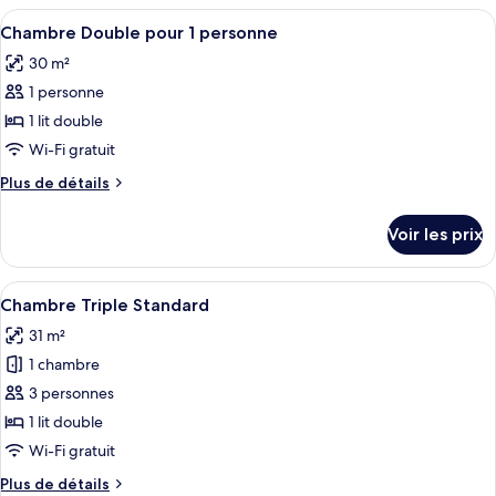
type
Afficher
Une chambre d’hôtel avec un lit, deux 
5
de
Chambre Double pour 1 personne
toutes
chambre
30 m²
Studio,
les
balcon
1 personne
photos
(Free
pour
1 lit double
WiFi)
ce
Wi-Fi gratuit
type
Plus
Plus de détails
de
de
chambre :
détails
Voir les prix
sur
Chambre
le
Double
type
Afficher
Une chambre d’hôtel avec deux lits, un
pour
4
de
Chambre Triple Standard
toutes
chambre
1
31 m²
Chambre
les
personne
Double
1 chambre
photos
pour
pour
3 personnes
1
ce
personne
1 lit double
type
Wi-Fi gratuit
de
Plus
Plus de détails