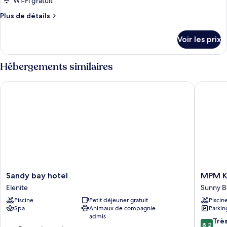
Wi-Fi gratuit
Plus
Plus de détails
de
détails
Voir les prix
sur
le
type
Hébergements similaires
de
chambre
Sandy bay hotel
MPM Kal
Chambre
Sandy
MPM
Sandy bay hotel
MPM Ka
bay
Kalina
Elenite
Sunny B
hotel
Garden
Piscine
Petit déjeuner gratuit
Piscin
Elenite
Hotel
Spa
Animaux de compagnie
Parkin
Sunny
admis
Beach
8.2
Trè
8,2