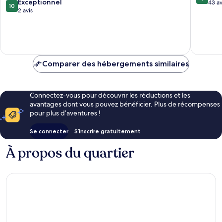
10.0
Exceptionnel
sur
43 av
10
sur
2 avis
10,
10,
Très
Exceptionnel,
bien,
2 avis
43 avis
Comparer des hébergements similaires
Connectez-vous pour découvrir les réductions et les
avantages dont vous pouvez bénéficier. Plus de récompenses
pour plus d’aventures !
Se connecter
S’inscrire gratuitement
À propos du quartier