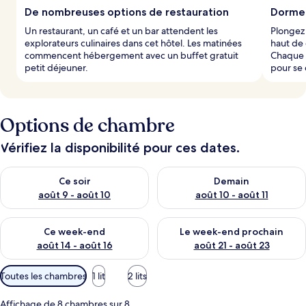
De nombreuses options de restauration
Dorme
Un restaurant, un café et un bar attendent les
Plongez 
explorateurs culinaires dans cet hôtel. Les matinées
haut de 
commencent hébergement avec un buffet gratuit
Chaque 
petit déjeuner.
pour se 
Options de chambre
Vérifiez la disponibilité pour ces dates.
Vérifier la disponibilité pour ce soir août 9 - août 10
Vérifier la disponibilité pour 
Ce soir
Demain
août 9 - août 10
août 10 - août 11
Vérifier la disponibilité pour ce week-end août 14 - août 16
Vérifier la disponibilité pour
Ce week-end
Le week-end prochain
août 14 - août 16
août 21 - août 23
Filtres
Toutes les chambres
1 lit
2 lits
disponibles
pour
Affichage de 8 chambres sur 8