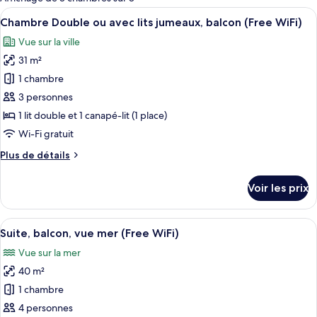
les
Afficher
Une chambre d’hôtel comprenant un lit
8
Chambre Double ou avec lits jumeaux, balcon (Free WiFi)
chambres
toutes
Vue sur la ville
les
31 m²
photos
pour
1 chambre
ce
3 personnes
type
1 lit double et 1 canapé-lit (1 place)
de
Wi-Fi gratuit
chambre :
Plus
Plus de détails
Chambre
de
Double
détails
Voir les prix
ou
sur
le
avec
type
Afficher
Un salon comprenant un canapé, un fau
lits
10
de
Suite, balcon, vue mer (Free WiFi)
toutes
jumeaux,
chambre
Vue sur la mer
Chambre
les
balcon
Double
40 m²
photos
(Free
ou
pour
WiFi)
1 chambre
avec
ce
lits
4 personnes