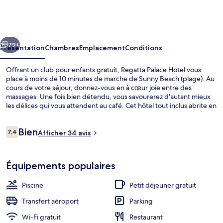
Palace
Hotel
cédent
Suivant
79+
Présentation
Chambres
Emplacement
Conditions
Offrant un club pour enfants gratuit, Regatta Palace Hotel vous
place à moins de 10 minutes de marche de Sunny Beach (plage). Au
cours de votre séjour, donnez-vous en à cœur joie entre des
massages. Une fois bien détendu, vous savourerez d'autant mieux
les délices qui vous attendent au café. Cet hôtel tout inclus abrite en
outre une piscine extérieure, un bar en bord de piscine et une salle
de fitness.
Avis
Bien
7,4
Afficher 34 avis
7,4 sur 10
voyageurs
Sauna
Équipements populaires
Piscine
Petit déjeuner gratuit
Transfert aéroport
Parking
Wi-Fi gratuit
Restaurant