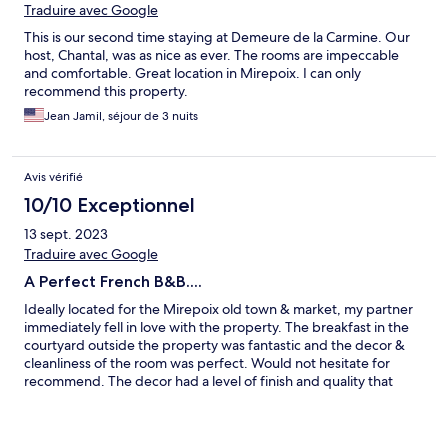
Traduire avec Google
This is our second time staying at Demeure de la Carmine. Our
host, Chantal, was as nice as ever. The rooms are impeccable
and comfortable. Great location in Mirepoix. I can only
recommend this property.
Jean Jamil, séjour de 3 nuits
Avis vérifié
10/10 Exceptionnel
13 sept. 2023
Traduire avec Google
A Perfect French B&B....
Ideally located for the Mirepoix old town & market, my partner
immediately fell in love with the property. The breakfast in the
courtyard outside the property was fantastic and the decor &
cleanliness of the room was perfect. Would not hesitate for
recommend. The decor had a level of finish and quality that
would not be out of place in a high level hotel. The photos do
not do it justice in terms of the level of quality and charm.