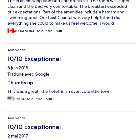
This is an amazing little bed and breakfast. The room was super
clean and the bed very comfortable. The breakfast exceeded
our expectations. Part of the amenities include a hamam and
swimming pool. Our host Chantal was very helpful and did
everything she could to make us feel welcome. I would
definitely recommend this little hotel.
ALEXANDRA, séjour de 1 nuit
Avis vérifié
10/10 Exceptionnel
8 juin 2018
Traduire avec Google
Thumbs up
This was a great little hotel, in an even cute little town.
TRICIA, séjour de 1 nuit
Avis vérifié
10/10 Exceptionnel
2 mai 2017