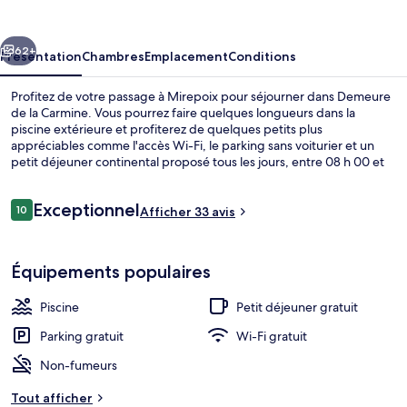
la
Carmine
cédent
Suivant
62+
Présentation
Chambres
Emplacement
Conditions
Profitez de votre passage à Mirepoix pour séjourner dans Demeure
de la Carmine. Vous pourrez faire quelques longueurs dans la
piscine extérieure et profiterez de quelques petits plus
appréciables comme l'accès Wi-Fi, le parking sans voiturier et un
petit déjeuner continental proposé tous les jours, entre 08 h 00 et
10 h 00.
Avis
Exceptionnel
10
Afficher 33 avis
10 sur 10
voyageurs
Petit déjeuner continental compris tous
Équipements populaires
Piscine
Petit déjeuner gratuit
Parking gratuit
Wi-Fi gratuit
Non-fumeurs
Tout afficher