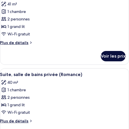
41 m²
photos
pour
1 chambre
ce
2 personnes
type
1 grand lit
de
Wi-Fi gratuit
chambre :
Plus
Plus de détails
Suite,
de
salle
détails
Voir les prix
de
sur
le
bains
type
Afficher
Un salon chaleureux avec un canapé ve
privée,
10
de
Suite, salle de bains privée (Romance)
toutes
vue
chambre
40 m²
Suite,
les
montagne
salle
1 chambre
photos
(Chateau)
de
pour
2 personnes
bains
ce
privée,
1 grand lit
vue
type
Wi-Fi gratuit
montagne
de
(Chateau)
Plus
Plus de détails
chambre :
de