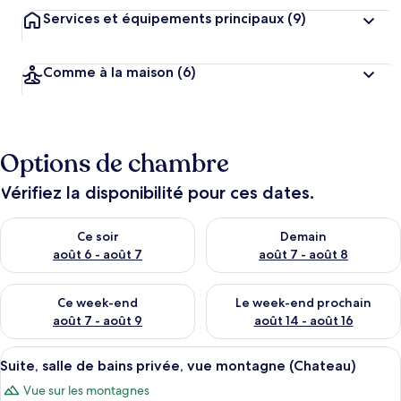
Services et équipements principaux
(9)
Comme à la maison
(6)
Options de chambre
Vérifiez la disponibilité pour ces dates.
Vérifier la disponibilité pour ce soir août 6 - août 7
Vérifier la disponibilité pour 
Ce soir
Demain
août 6 - août 7
août 7 - août 8
Vérifier la disponibilité pour ce week-end août 7 - août 9
Vérifier la disponibilité pour 
Ce week-end
Le week-end prochain
août 7 - août 9
août 14 - août 16
Afficher
Une chambre à coucher de style tradit
10
Suite, salle de bains privée, vue montagne (Chateau)
toutes
Vue sur les montagnes
les