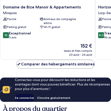
Parme)
Domaine
Horizon
Domaine de Bize Manoir & Appartements
Horizo
de
117
Mirepoix
Lorp-Sen
Bize
Lorp-
Piscine
Animaux de compagnie
Piscin
Manoir
Sentarai
admis
&
Parking gratuit
Wi-Fi gratuit
Parkin
Appartements
10.0
8.0
Mirepoix
Exceptionnel
Trè
10
8,0
sur
sur
3 avis
96 av
10,
10,
Le
152 €
Exceptionnel,
Très
nouveau
3 avis
bien,
taxes et frais compris
prix
23 août - 24 août
96 avis
est
de
Comparer des hébergements similaires
152 €
Connectez-vous pour découvrir les réductions et les
avantages dont vous pouvez bénéficier. Plus de récompenses
pour plus d’aventures !
Se connecter
S’inscrire gratuitement
À propos du quartier