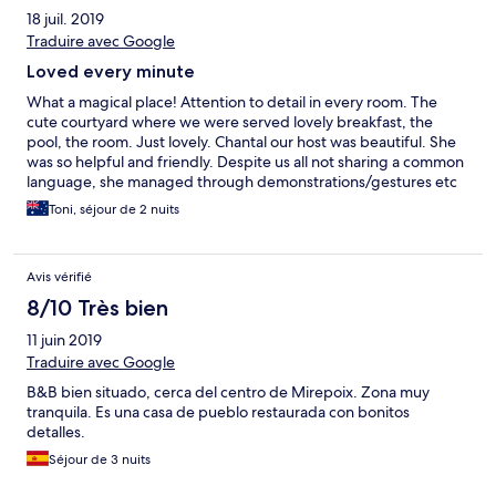
18 juil. 2019
Traduire avec Google
Loved every minute
What a magical place! Attention to detail in every room. The
cute courtyard where we were served lovely breakfast, the
pool, the room. Just lovely. Chantal our host was beautiful. She
was so helpful and friendly. Despite us all not sharing a common
language, she managed through demonstrations/gestures etc
to let us know all about the place and what time we would like
Toni, séjour de 2 nuits
breakfast. Then she turned up 15 minute before to start
preparing it. Small number of guests (only 4 rooms I think) we
never saw another soul..it felt like our own (very fancy) house. So
Avis vérifié
close to the old square and restaurants. Totally recommend it.
8/10 Très bien
11 juin 2019
Traduire avec Google
B&B bien situado, cerca del centro de Mirepoix. Zona muy
tranquila. Es una casa de pueblo restaurada con bonitos
detalles.
Séjour de 3 nuits