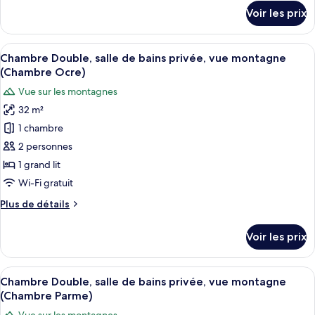
Suite,
détails
Voir les prix
sur
salle
le
de
type
Afficher
Une chambre à coucher avec un lit en b
bains
10
de
Chambre Double, salle de bains privée, vue montagne
toutes
privée
chambre
(Chambre Ocre)
Suite,
les
(Romance)
Vue sur les montagnes
salle
photos
de
32 m²
pour
bains
1 chambre
ce
privée
(Romance)
type
2 personnes
de
1 grand lit
chambre :
Wi-Fi gratuit
Chambre
Plus
Plus de détails
Double,
de
salle
détails
Voir les prix
sur
de
le
bains
type
Afficher
Un lit en bois avec une courtepointe, 
privée,
10
de
Chambre Double, salle de bains privée, vue montagne
toutes
vue
chambre
(Chambre Parme)
Chambre
les
montagne