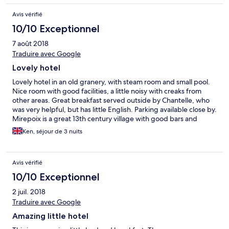
Avis vérifié
10/10 Exceptionnel
7 août 2018
Traduire avec Google
Lovely hotel
Lovely hotel in an old granery, with steam room and small pool.
Nice room with good facilities, a little noisy with creaks from
other areas. Great breakfast served outside by Chantelle, who
was very helpful, but has little English. Parking available close by.
Mirepoix is a great 13th century village with good bars and
restaurants, and a fun market every Monday. No hesitation in
Ken, séjour de 3 nuits
recommending this hotel and village.
Avis vérifié
10/10 Exceptionnel
2 juil. 2018
Traduire avec Google
Amazing little hotel