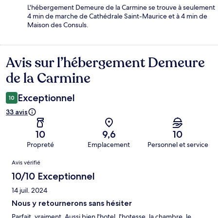
L'hébergement Demeure de la Carmine se trouve à seulement
4 min de marche de Cathédrale Saint-Maurice et à 4 min de
Maison des Consuls.
Avis sur l’hébergement Demeure
Avis
de la Carmine
Exceptionnel
10
33 avis
10
9,6
10
Propreté
Emplacement
Personnel et service
Avis
Avis vérifié
10/10 Exceptionnel
14 juil. 2024
Nous y retournerons sans hésiter
Parfait, vraiment. Aussi bien l'hotel, l'hotesse, la chambre, le