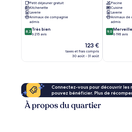
Petit déjeuner gratuit
Piscine
Centre-
ville
Kitchenette
Cuisine
ville
de
Laverie
Laverie
de
Montréal
Animaux de compagnie
Animaux de
Montréal
admis
admis
8.2
9.0
Très bien
Merveill
8,2
9,0
sur
sur
6 215 avis
6 198 avis
10,
10,
Le
123 €
Très
Merveilleux,
nouveau
bien,
6 198 avis
taxes et frais compris
prix
6 215 avis
30 août - 31 août
est
de
123 €
Connectez-vous pour découvrir les 
pouvez bénéficier. Plus de récompen
À propos du quartier