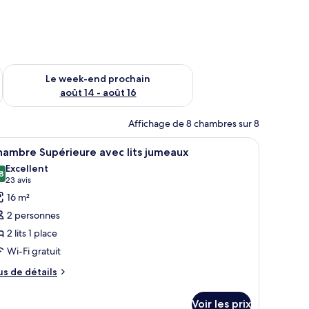
-end août 7 - août 9
Vérifier la disponibilité pour le week-end prochain août 14 - a
Le week-end prochain
août 14 - août 16
Affichage de 8 chambres sur 8
t un lustre.
 des boiseries, un bureau et une chaise.
fficher
Une chambre d’hôtel avec deux lits, une télév
5
hambre Supérieure avec lits jumeaux
outes
Excellent
s
8
8,8 sur 10
(23 avis)
23 avis
hotos
16 m²
our
2 personnes
e
2 lits 1 place
ype
Wi-Fi gratuit
e
hambre :
us
us de détails
e
hambre
tails
upérieure
Voir les prix
r