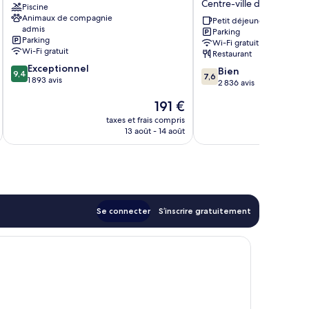
Centre-ville de Montréal
Piscine
Vieux-
Wyndham
Animaux de compagnie
Montréal
Montreal
Petit déjeuner gratuit
admis
Parking
Centre
Parking
Wi-Fi gratuit
Centre-
Wi-Fi gratuit
Restaurant
ville
9.4
Exceptionnel
7.6
de
Bien
9,4
7,6
sur
1 893 avis
sur
Montréal
2 836 avis
10,
10,
Le
191 €
Exceptionnel,
Bien,
nouveau
1 893 avis
2 836 avis
taxes et frais compris
tax
prix
13 août - 14 août
est
de
191 €
Se connecter
S’inscrire gratuitement