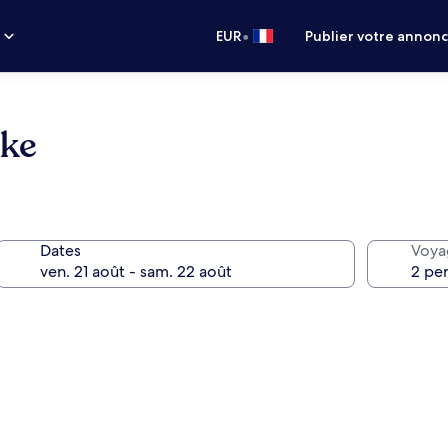
•
s
EUR
Publier votre annon
oke
Dates
Voya