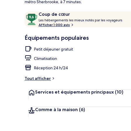
métro Sherbrooke, à 7 minutes.
Avis
9,6
Coup de cœur
voyageurs
L
sur
Les hébergements les mieux notés par les voyageurs
Entrée de l’
e
Afficher 1 000 avis
10,
s
Coup
Équipements populaires
de
h
cœur
é
Petit déjeuner gratuit
b
e
Climatisation
r
g
Réception 24 h/24
e
m
Tout afficher
e
n
Services et équipements principaux
(10)
t
s
l
Comme à la maison
(6)
e
s
m