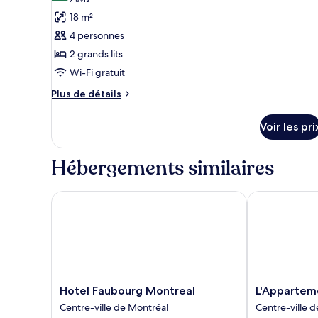
(9 avis)
pour
18 m²
ce
4 personnes
type
2 grands lits
de
Wi-Fi gratuit
chambre :
Plus
Chambre
Plus de détails
de
Quadruple
détails
Standard,
Voir les pri
sur
2
le
type
grands
Hébergements similaires
de
lits
chambre
(half-
Chambre
Hotel Faubourg Montreal
L'Appartemen
basement)
Quadruple
Standard,
2
grands
lits
(half-
basement)
Hotel
L'Appartemen
Hotel Faubourg Montreal
L'Appartem
Faubourg
Hotel
Centre-ville de Montréal
Centre-ville 
Montreal
Centre-