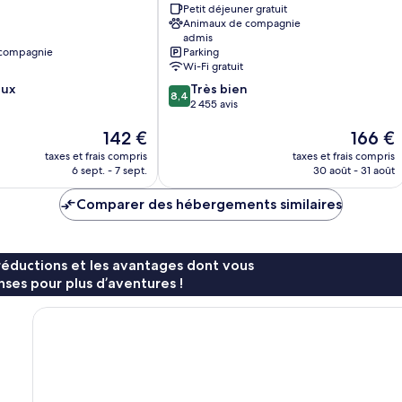
Petit déjeuner gratuit
ville
Animaux de compagnie
de
admis
Montréal
 compagnie
Parking
Wi-Fi gratuit
8.4
eux
Très bien
8,4
sur
2 455 avis
10,
Le
Le
142 €
166 €
Très
nouveau
nouveau
bien,
taxes et frais compris
taxes et frais compris
prix
prix
2 455 avis
6 sept. - 7 sept.
30 août - 31 août
est
est
de
de
Comparer des hébergements similaires
142 €
166 €
réductions et les avantages dont vous
ses pour plus d’aventures !