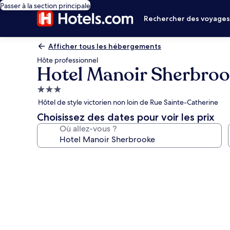
Passer à la section principale
Rechercher des voyage
Afficher tous les hébergements
Hôte professionnel
Hotel Manoir Sherbro
Hébergement
3.0 étoiles
Hôtel de style victorien non loin de Rue Sainte-Catherine
Choisissez des dates pour voir les prix
Où allez-vous ?
Galerie
photos
de
l’hébergement
Hotel