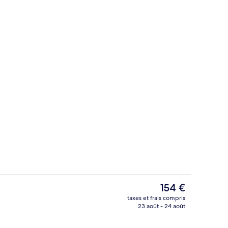
 dans la chambre
Télévision à écran plat
Le
154 €
prix
taxes et frais compris
actuel
23 août - 24 août
afé
Télévision à écran plat
est
de