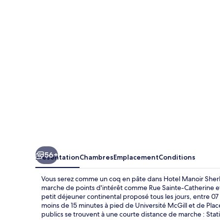
Manoir
Sherbrooke
56+
Présentation
Chambres
Emplacement
Conditions
Vous serez comme un coq en pâte dans Hotel Manoir Sherb
marche de points d'intérêt comme Rue Sainte-Catherine et M
petit déjeuner continental proposé tous les jours, entre 07 
moins de 15 minutes à pied de Université McGill et de Place
publics se trouvent à une courte distance de marche : Stat